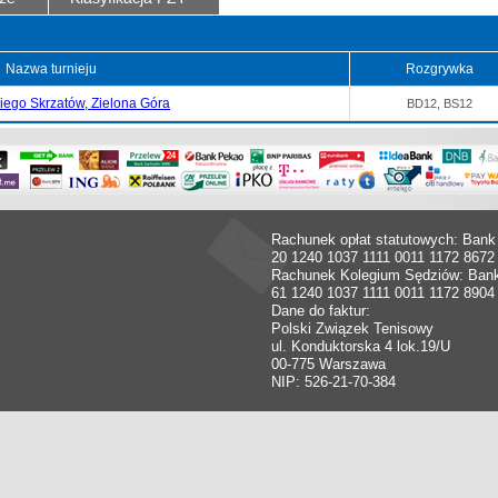
Nazwa turnieju
Rozgrywka
ego Skrzatów, Zielona Góra
BD12, BS12
Rachunek opłat statutowych: Bank
20 1240 1037 1111 0011 1172 8672
Rachunek Kolegium Sędziów: Ban
61 1240 1037 1111 0011 1172 8904
Dane do faktur:
Polski Związek Tenisowy
ul. Konduktorska 4 lok.19/U
00-775 Warszawa
NIP: 526-21-70-384