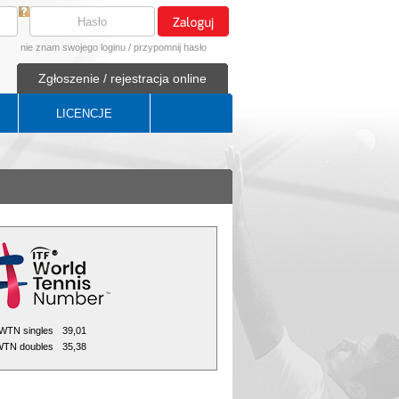
nie znam swojego loginu
/
przypomnij hasło
Zgłoszenie / rejestracja online
LICENCJE
WTN singles
39,01
TN doubles
35,38