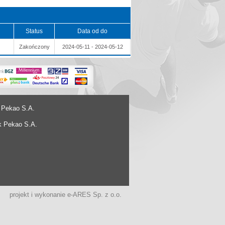
Status
Data od do
Zakończony
2024-05-11 - 2024-05-12
 Pekao S.A.
k Pekao S.A.
projekt i wykonanie
e-ARES Sp. z o.o.