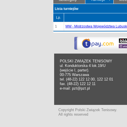
Lista turniejów
Lp.
1
MW - Mistrzostwa Województwa Lubuski
POLSKI ZWIĄZEK TENISOWY
ul. Konduktorska 4 lok.19/U
(wejście I, parter).
00-775 Warszawa
tel. (48-22) 122 12 00, 122 12 01
fax. (48-22) 122 12 11
e-mail: pzt@pzt.pl
Copyright Polski Związek Tenisowy.
All rights reserved