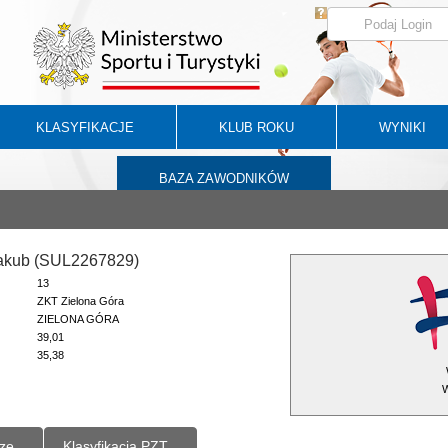
KLASYFIKACJE
KLUB ROKU
WYNIKI
BAZA ZAWODNIKÓW
Jakub (SUL2267829)
13
ZKT Zielona Góra
ZIELONA GÓRA
39,01
35,38
W
ze
Klasyfikacja PZT