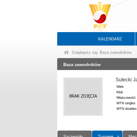
KALENDARZ
Znajdujesz się: Baza zawodników
Baza zawodników
Sułecki 
Wiek
Klub
Miejscowość
WTN singles
WTN doubles
Szczegóły
Turnieje
Mec