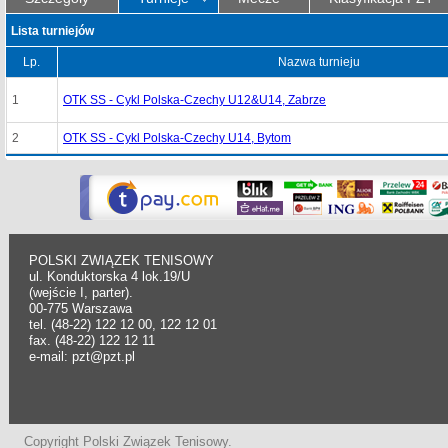
Lista turniejów
Lp.
Nazwa turnieju
1
OTK SS - Cykl Polska-Czechy U12&U14, Zabrze
2
OTK SS - Cykl Polska-Czechy U14, Bytom
POLSKI ZWIĄZEK TENISOWY
ul. Konduktorska 4 lok.19/U
(wejście I, parter).
00-775 Warszawa
tel. (48-22) 122 12 00, 122 12 01
fax. (48-22) 122 12 11
e-mail: pzt@pzt.pl
Copyright Polski Związek Tenisowy.