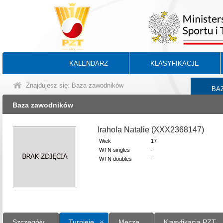
KALENDARZ
KLASYFIKACJE
Znajdujesz się: Baza zawodników
BA
Baza zawodników
Irahola Natalie (XXX2368147)
Wiek
17
WTN singles
-
WTN doubles
-
Szczegóły
Turnieje
Mecze
Klasyfikacja PZT