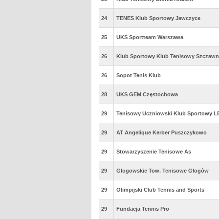
24
TENES Klub Sportowy Jawczyce
25
UKS Sportteam Warszawa
26
Klub Sportowy Klub Tenisowy Szczawn
26
Sopot Tenis Klub
28
UKS GEM Częstochowa
29
Tenisowy Uczniowski Klub Sportowy LE
29
AT Angelique Kerber Puszczykowo
29
Stowarzyszenie Tenisowe As
29
Głogowskie Tow. Tenisowe Głogów
29
Olimpijski Club Tennis and Sports
29
Fundacja Tennis Pro