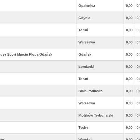
Opalenica
0,00
0,
Gdynia
0,00
0,
Toruń
0,00
0,
Warszawa
0,00
0,
use Sport Marcin Plopa Gdańsk
Gdańsk
0,00
0,
Łomianki
0,00
0,
Toruń
0,00
0,
Biała Podlaska
0,00
0,
Warszawa
0,00
0,
Piotrków Trybunalski
0,00
0,
Tychy
0,00
0,
ław
Wrocław
0,00
0,