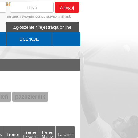
nie znam swojego loginu
/
przypomnij hasło
Zgłoszenie / rejestracja online
LICENCJE
ień
pażdziernik
Trener
Trener
s.
Trener
Łącznie
Ekspert
Mistrz