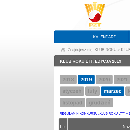
KALENDARZ
Znajdujesz się: KLUB ROKU > KL
KLUB ROKU LTT. EDYCJA 2019
2018
2019
2020
2021
styczeń
luty
marzec
listopad
grudzień
REGULAMIN KONKURSU „KLUB ROKU LTT” – 
Lp.
Naz