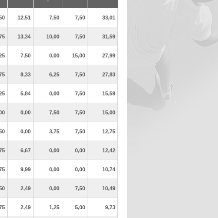
50
12,51
7,50
7,50
33,01
75
13,34
10,00
7,50
31,59
25
7,50
0,00
15,00
27,99
75
8,33
6,25
7,50
27,83
25
5,84
0,00
7,50
15,59
00
0,00
7,50
7,50
15,00
50
0,00
3,75
7,50
12,75
75
6,67
0,00
0,00
12,42
75
9,99
0,00
0,00
10,74
50
2,49
0,00
7,50
10,49
75
2,49
1,25
5,00
9,73