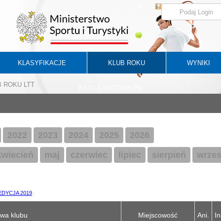
KLASYFIKACJE
KLUB ROKU
WYNIKI
UB ROKU LTT
BAZA ZAWODNIKÓW
2022
2023
2024
2025
2026
kwiecień
maj
czerwiec
lipiec
sierpień
wrzes
EDYCJA 2019
wa klubu
Miejscowość
Ani.
In