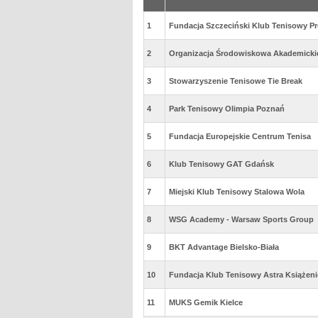
1
Fundacja Szczeciński Klub Tenisowy P
2
Organizacja Środowiskowa Akademick
3
Stowarzyszenie Tenisowe Tie Break
4
Park Tenisowy Olimpia Poznań
5
Fundacja Europejskie Centrum Tenisa
6
Klub Tenisowy GAT Gdańsk
7
Miejski Klub Tenisowy Stalowa Wola
8
WSG Academy - Warsaw Sports Group
9
BKT Advantage Bielsko-Biała
10
Fundacja Klub Tenisowy Astra Książeni
11
MUKS Gemik Kielce