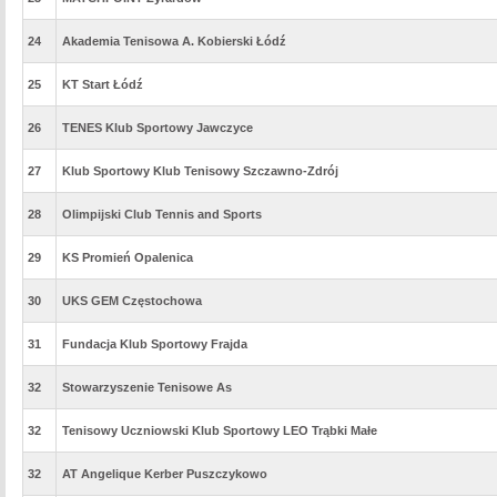
24
Akademia Tenisowa A. Kobierski Łódź
25
KT Start Łódź
26
TENES Klub Sportowy Jawczyce
27
Klub Sportowy Klub Tenisowy Szczawno-Zdrój
28
Olimpijski Club Tennis and Sports
29
KS Promień Opalenica
30
UKS GEM Częstochowa
31
Fundacja Klub Sportowy Frajda
32
Stowarzyszenie Tenisowe As
32
Tenisowy Uczniowski Klub Sportowy LEO Trąbki Małe
32
AT Angelique Kerber Puszczykowo