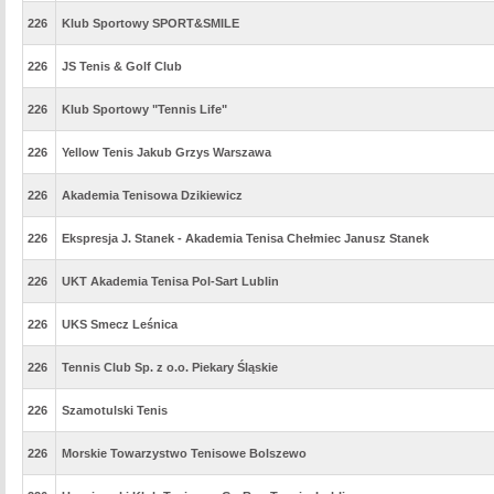
226
Klub Sportowy SPORT&SMILE
226
JS Tenis & Golf Club
226
Klub Sportowy "Tennis Life"
226
Yellow Tenis Jakub Grzys Warszawa
226
Akademia Tenisowa Dzikiewicz
226
Ekspresja J. Stanek - Akademia Tenisa Chełmiec Janusz Stanek
226
UKT Akademia Tenisa Pol-Sart Lublin
226
UKS Smecz Leśnica
226
Tennis Club Sp. z o.o. Piekary Śląskie
226
Szamotulski Tenis
226
Morskie Towarzystwo Tenisowe Bolszewo