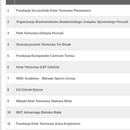
1
Fundacja Szczeciński Klub Tenisowy Promasters
2
Organizacja Środowiskowa Akademickiego Związku Sportowego Poznań
3
Park Tenisowy Olimpia Poznań
4
Stowarzyszenie Tenisowe Tie Break
5
Fundacja Europejskie Centrum Tenisa
6
Klub Tenisowy GAT Gdańsk
7
WSG Academy - Warsaw Sports Group
8
KS Górnik Bytom
9
Miejski Klub Tenisowy Stalowa Wola
10
BKT Advantage Bielsko-Biała
11
Fundacja Klub Tenisowy Astra Książenice