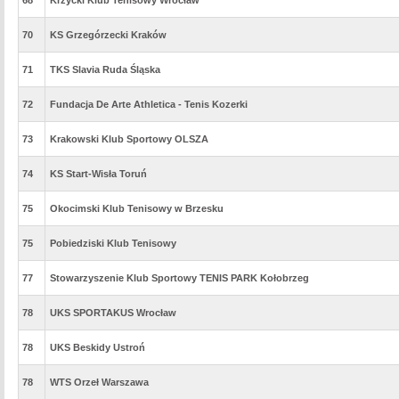
68
Krzycki Klub Tenisowy Wrocław
70
KS Grzegórzecki Kraków
71
TKS Slavia Ruda Śląska
72
Fundacja De Arte Athletica - Tenis Kozerki
73
Krakowski Klub Sportowy OLSZA
74
KS Start-Wisła Toruń
75
Okocimski Klub Tenisowy w Brzesku
75
Pobiedziski Klub Tenisowy
77
Stowarzyszenie Klub Sportowy TENIS PARK Kołobrzeg
78
UKS SPORTAKUS Wrocław
78
UKS Beskidy Ustroń
78
WTS Orzeł Warszawa