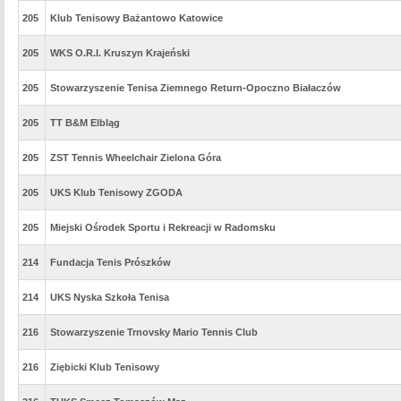
205
Klub Tenisowy Bażantowo Katowice
205
WKS O.R.I. Kruszyn Krajeński
205
Stowarzyszenie Tenisa Ziemnego Return-Opoczno Białaczów
205
TT B&M Elbląg
205
ZST Tennis Wheelchair Zielona Góra
205
UKS Klub Tenisowy ZGODA
205
Miejski Ośrodek Sportu i Rekreacji w Radomsku
214
Fundacja Tenis Prószków
214
UKS Nyska Szkoła Tenisa
216
Stowarzyszenie Trnovsky Mario Tennis Club
216
Ziębicki Klub Tenisowy