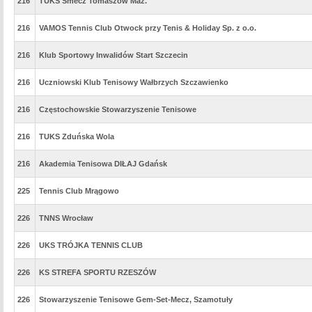
216
TUKS Smecz Tomaszów Maz.
216
VAMOS Tennis Club Otwock przy Tenis & Holiday Sp. z o.o.
216
Klub Sportowy Inwalidów Start Szczecin
216
Uczniowski Klub Tenisowy Wałbrzych Szczawienko
216
Częstochowskie Stowarzyszenie Tenisowe
216
TUKS Zduńska Wola
216
Akademia Tenisowa DIŁAJ Gdańsk
225
Tennis Club Mrągowo
226
TNNS Wrocław
226
UKS TRÓJKA TENNIS CLUB
226
KS STREFA SPORTU RZESZÓW
226
Stowarzyszenie Tenisowe Gem-Set-Mecz, Szamotuły