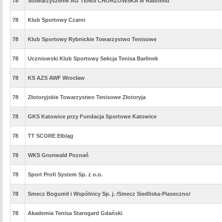
78
Stowarzyszenie AG TENIS CHORZOWSKA w Radomiu
78
Klub Sportowy Czarni
78
Klub Sportowy Rybnickie Towarzystwo Tenisowe
78
Uczniowski Klub Sportowy Sekcja Tenisa Barlinek
78
KS AZS AWF Wrocław
78
Złotoryjskie Towarzystwo Tenisowe Złotoryja
78
GKS Katowice przy Fundacja Sportowe Katowice
78
TT SCORE Elbląg
78
WKS Grunwald Poznań
78
Sport Profi System Sp. z o.o.
78
Smecz Bogumił i Wspólnicy Sp. j. /Smecz Siedliska-Piaseczno/
78
Akademia Tenisa Starogard Gdański