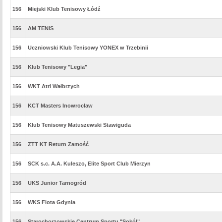
156
Miejski Klub Tenisowy Łódź
156
AM TENIS
156
Uczniowski Klub Tenisowy YONEX w Trzebinii
156
Klub Tenisowy "Legia"
156
WKT Atri Wałbrzych
156
KCT Masters Inowrocław
156
Klub Tenisowy Matuszewski Stawiguda
156
ZTT KT Return Zamość
156
SCK s.c. A.A. Kuleszo, Elite Sport Club Mierzyn
156
UKS Junior Tarnogród
156
WKS Flota Gdynia
156
Starochorzowskie Centrum Sportu "Sokół"