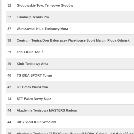
32
Głogowskie Tow. Tenisowe Głogów
32
Fundacja Tennis Pro
37
Warszawski Klub Tenisowy Mera
38
Centrum Tenisa Don Balon przy Warehouse Sport Marcin Plopa Gdańsk
39
Tenis Klub Toruń
40
Klub Tenisowy Arka
40
TS IDEA SPORT Toruń
42
KT Break Warszawa
43
STT Fakro Nowy Sącz
44
Akademia Tenisowa MASTERS Radom
44
UKS Sport Klub Wrocław
46
Akademia Tenisowa "ARKA" przy Fundacji NOVA, Gdynia - działalność za