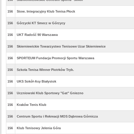
156
Stow. Integracyjny Klub Tenisa Płock
156
Górzycki KT Smecz w Górzycy
156
UKT Radość 90 Warszawa
156
Skierniewickie Towarzystwo Tenisowe Uzar Skierniewice
156
SPORTEUM Fundacja Promocji Sportu Warszawa
156
Szkoła Tenisa Winner Piotrków Tryb.
156
UKS Sokół-Asy Białystok
156
Uczniowski Klub Sportowy "Gat" Gniezno
156
Kraków Tenis Klub
156
Centrum Sportu i Rekreacji MOS Dąbrowa Górnicza
156
Klub Tenisowy Jelenia Góra