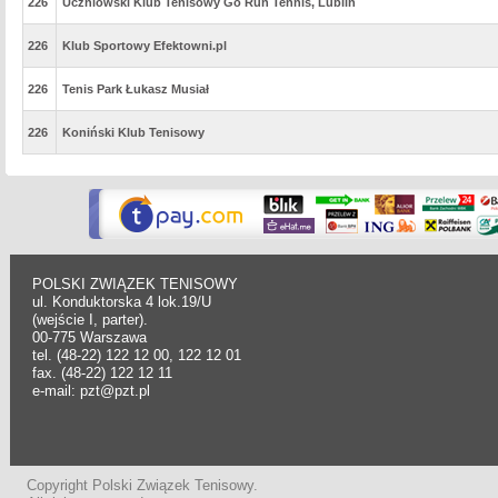
226
Uczniowski Klub Tenisowy Go Run Tennis, Lublin
226
Klub Sportowy Efektowni.pl
226
Tenis Park Łukasz Musiał
226
Koniński Klub Tenisowy
POLSKI ZWIĄZEK TENISOWY
ul. Konduktorska 4 lok.19/U
(wejście I, parter).
00-775 Warszawa
tel. (48-22) 122 12 00, 122 12 01
fax. (48-22) 122 12 11
e-mail: pzt@pzt.pl
Copyright Polski Związek Tenisowy.