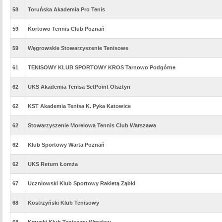
58
Toruńska Akademia Pro Tenis
59
Kortowo Tennis Club Poznań
59
Węgrowskie Stowarzyszenie Tenisowe
61
TENISOWY KLUB SPORTOWY KROS Tarnowo Podgórne
62
UKS Akademia Tenisa SetPoint Olsztyn
62
KST Akademia Tenisa K. Pyka Katowice
62
Stowarzyszenie Morelowa Tennis Club Warszawa
62
Klub Sportowy Warta Poznań
62
UKS Return Łomża
67
Uczniowski Klub Sportowy Rakietą Ząbki
68
Kostrzyński Klub Tenisowy