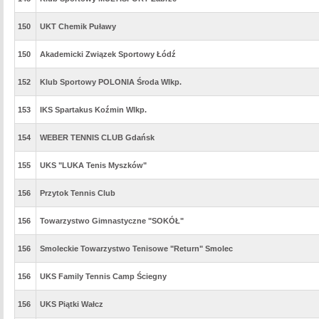
150
UKT Chemik Puławy
150
Akademicki Związek Sportowy Łódź
152
Klub Sportowy POLONIA Środa Wlkp.
153
IKS Spartakus Koźmin Wlkp.
154
WEBER TENNIS CLUB Gdańsk
155
UKS "LUKA Tenis Myszków"
156
Przytok Tennis Club
156
Towarzystwo Gimnastyczne "SOKÓŁ"
156
Smoleckie Towarzystwo Tenisowe "Return" Smolec
156
UKS Family Tennis Camp Ściegny
156
UKS Piątki Wałcz