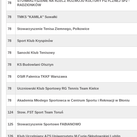
STOWARZYSZENIE NA RZECZ ROZWOJU KULTURY FIZYCZNEJ SP2 -
78
RADZIONKÓW
78
TMKS "KAMILA" Suwałki
78
Stowarzyszenie Tenisa Ziemnego, Polkowice
78
Sport Klub Kryspinów
78
Sanocki Klub Tenisowy
78
KS Budowlani Olsztyn
78
OSiR Falenica TKKF Warszawa
78
Uczniowski Klub Sportowy RG Tennis Team Kielce
78
Akademia Młodego Sportowca w Centrum Sportu i Rekreacji w Błoniu
124
Stow. FST Sport Team Toruń
125
Stowarzyszenie Sportowe FABIANOWO
126
Klub Uczelniany AZS Uniwersytetu M.Curie-Skłodowskiej Lublin