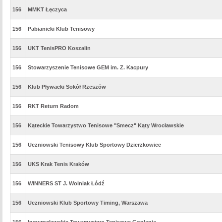
156
MMKT Łęczyca
156
Pabianicki Klub Tenisowy
156
UKT TenisPRO Koszalin
156
Stowarzyszenie Tenisowe GEM im. Z. Kacpury
156
Klub Pływacki Sokół Rzeszów
156
RKT Return Radom
156
Kąteckie Towarzystwo Tenisowe "Smecz" Kąty Wrocławskie
156
Uczniowski Tenisowy Klub Sportowy Dzierzkowice
156
UKS Krak Tenis Kraków
156
WINNERS ST J. Wolniak Łódź
156
Uczniowski Klub Sportowy Timing, Warszawa