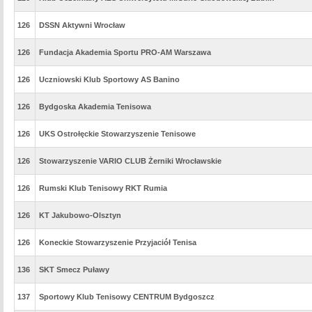
126
DSSN Aktywni Wrocław
126
Fundacja Akademia Sportu PRO-AM Warszawa
126
Uczniowski Klub Sportowy AS Banino
126
Bydgoska Akademia Tenisowa
126
UKS Ostrołęckie Stowarzyszenie Tenisowe
126
Stowarzyszenie VARIO CLUB Żerniki Wrocławskie
126
Rumski Klub Tenisowy RKT Rumia
126
KT Jakubowo-Olsztyn
126
Koneckie Stowarzyszenie Przyjaciół Tenisa
136
SKT Smecz Puławy
137
Sportowy Klub Tenisowy CENTRUM Bydgoszcz