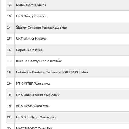
12
MUKS Gemik Kielce
13
UKS Omega Smolec
14
Śląskie Centrum Tenisa Pszczyna
15
UKT Winner Kraków
16
Sopot Tenis Klub
17
Klub Tenisowy Błonia Kraków
18
Lubińskie Centrum Tenisowe TOP TENIS Lubin
19
KT GINTER Warszawa
19
UKS Okęcie Sport Warszawa
19
WTS DeSki Warszawa
22
UKS Sportteam Warszawa
23
MATCHPOINT Żyrardów