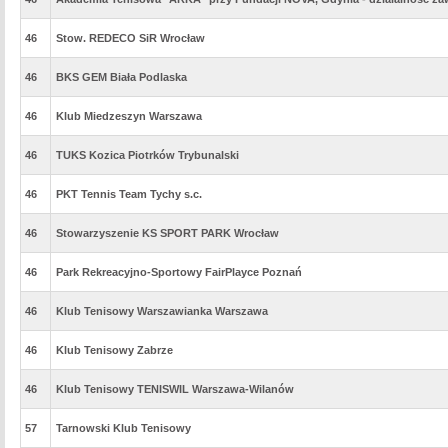
46
Stow. REDECO SiR Wrocław
46
BKS GEM Biała Podlaska
46
Klub Miedzeszyn Warszawa
46
TUKS Kozica Piotrków Trybunalski
46
PKT Tennis Team Tychy s.c.
46
Stowarzyszenie KS SPORT PARK Wrocław
46
Park Rekreacyjno-Sportowy FairPlayce Poznań
46
Klub Tenisowy Warszawianka Warszawa
46
Klub Tenisowy Zabrze
46
Klub Tenisowy TENISWIL Warszawa-Wilanów
57
Tarnowski Klub Tenisowy