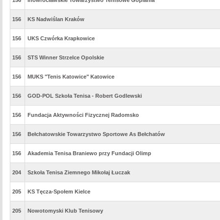
156
Inowrocławskie Towarzystwo Tenisowe Goplania
156
KS Nadwiślan Kraków
156
UKS Czwórka Krapkowice
156
STS Winner Strzelce Opolskie
156
MUKS "Tenis Katowice" Katowice
156
GOD-POL Szkoła Tenisa - Robert Godlewski
156
Fundacja Aktywności Fizycznej Radomsko
156
Bełchatowskie Towarzystwo Sportowe As Bełchatów
156
Akademia Tenisa Braniewo przy Fundacji Olimp
204
Szkoła Tenisa Ziemnego Mikołaj Łuczak
205
KS Tęcza-Społem Kielce
205
Nowotomyski Klub Tenisowy