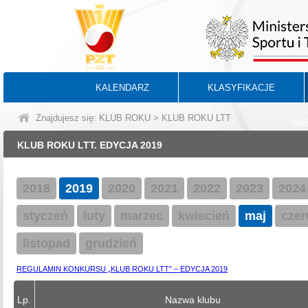
KALENDARZ
KLASYFIKACJE
Znajdujesz się: KLUB ROKU > KLUB ROKU LTT
BA
KLUB ROKU LTT. EDYCJA 2019
2018
2019
2020
2021
2022
2023
2024
styczeń
luty
marzec
kwiecień
maj
czer
listopad
grudzień
REGULAMIN KONKURSU „KLUB ROKU LTT” – EDYCJA 2019
Lp.
Nazwa klubu