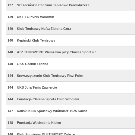
137
Szczecińskie Centrum Tenisowe Prawobrzeże
139
UKT TOPSPIN Wołomin
140
Klub Tenisowy Nafta Zielona Góra
140
Kępiński Klub Tenisowy
140
ATZ TENISPOINT Warszawa przy Chiwes Sport s.c.
140
GKS Górnik Łęczna
144
Stowarzyszenie Klub Tenisowy Pisz-Point
144
UKS Jura Tenis Zawiercie
144
Fundacja Clarena Sports Club Wrocław
147
Kaliski Klub Sportowy Włókniarz 1925 Kalisz
148
Fundacja Wschodnia Kielce
148
Klub Sportowy MULTISPORT Zabrze