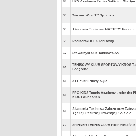
63
UKS Akademia Tenisa SetPoint Olsztyn
63
Warsaw West TC Sp. z o.o.
65
Akademia Tenisowa MASTERS Radom
65
Raciborski Klub Tenisowy
67
Stowarzyszenie Tenisowe As
TENISOWY KLUB SPORTOWY KROS Ta
68
Podgórne
69
STT Fakro Nowy Sącz
PRO KIDS Tennis Academy under the 
69
KIDS Foundation
Akademia Tenisowa Zabrze przy Zabrza
69
Agencji Realizacji Inwestycji Sp z o.o.
72
SPINNER TENNIS CLUB Piotr Półkośnik