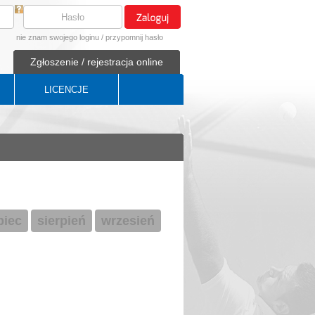
nie znam swojego loginu
/
przypomnij hasło
Zgłoszenie / rejestracja online
LICENCJE
ipiec
sierpień
wrzesień