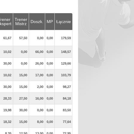
rener
Trener
Doszk.
MP
Łącznie
kspert
Mistrz
61,67
57,50
0,00
0,00
179,59
10,02
0,00
66,00
0,00
148,57
30,00
0,00
26,00
0,00
129,66
10,02
15,00
17,00
0,00
103,79
30,00
15,00
2,00
0,00
98,27
28,33
27,50
16,00
0,00
84,18
19,98
30,00
0,00
0,00
83,50
18,32
15,00
8,00
0,00
77,64
8,35
12,50
13,00
0,00
72,95