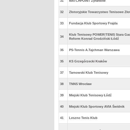
31
MATCHPOINT Żyrardów
32
Złotoryjskie Towarzystwo Tenisowe Zło
33
Fundacja Klub Sportowy Frajda
Klub Tenisowy POWER!TENIS Stara Gad
34
Reform Konrad Grodziński Łódź
35
PS-Tennis A.Tajchman Warszawa
35
KS Grzegórzecki Kraków
37
Tarnowski Klub Tenisowy
38
TNNS Wrocław
39
Miejski Klub Tenisowy Łódź
40
Miejski Klub Sportowy AVIA Świdnik
41
Leszno Tenis Klub