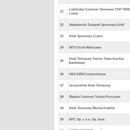
Lubińskie Centrum Tenisowe TOP TENI
21
Lubin
22
Akademicki Związek Sportowy Łódź
23
Klub Sportowy Czarni
24
WTS Orzeł Warszawa
Klub Tenisowy Tennis Team Kuchta
25
Bartłomiej
26
UKS GEM Częstochowa
27
Szczeciński Klub Tenisowy
28
Śląskie Centrum Tenisa Pszczyna
29
Klub Tenisowy Błonia Kraków
30
MTC Sp. z o.o. Sp. kom.