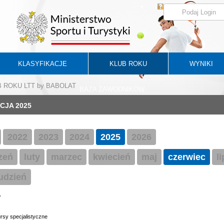
KLASYFIKACJE
KLUB ROKU
WYNIKI
UB ROKU LTT by BABOLAT
BAZA ZAWODNIKÓW
CJA 2025
2022
2023
2024
2025
2026
zeń
luty
marzec
kwiecień
maj
czerwiec
l
udzień
o
ursy specjalistyczne