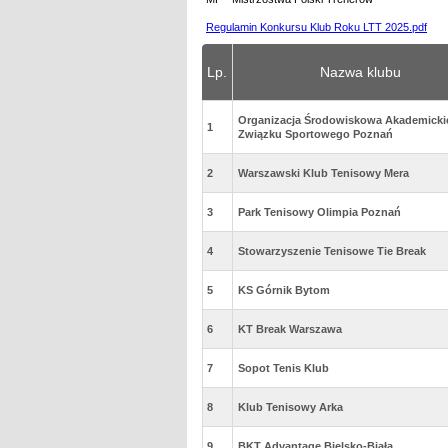
Regulamin Konkursu Klub Roku LTT 2025.pdf
Lp.
Nazwa klubu
Organizacja Środowiskowa Akademicki
1
Związku Sportowego Poznań
2
Warszawski Klub Tenisowy Mera
3
Park Tenisowy Olimpia Poznań
4
Stowarzyszenie Tenisowe Tie Break
5
KS Górnik Bytom
6
KT Break Warszawa
7
Sopot Tenis Klub
8
Klub Tenisowy Arka
9
BKT Advantage Bielsko-Biała