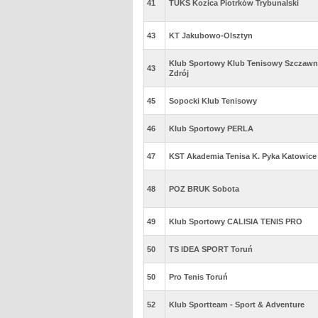
41
TUKS Kozica Piotrków Trybunalski
43
KT Jakubowo-Olsztyn
Klub Sportowy Klub Tenisowy Szczawn
43
Zdrój
45
Sopocki Klub Tenisowy
46
Klub Sportowy PERLA
47
KST Akademia Tenisa K. Pyka Katowice
48
POZ BRUK Sobota
49
Klub Sportowy CALISIA TENIS PRO
50
TS IDEA SPORT Toruń
50
Pro Tenis Toruń
52
Klub Sportteam - Sport & Adventure