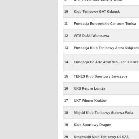
10
Klub Tenisowy GAT Gdańsk
11
Fundacja Europejskie Centrum Tenisa
12
WTS DeSki Warszawa
13
Fundacja Klub Tenisowy Astra Książeni
14
Fundacja De Arte Athletica - Tenis Koze
15
TENES Klub Sportowy Jawczyce
16
UKS Return Łomża
17
UKT Winner Kraków
18
Miejski Klub Tenisowy Stalowa Wola
19
Klub Sportowy Dragon
20
Krakowski Klub Tenisowy OLSZA