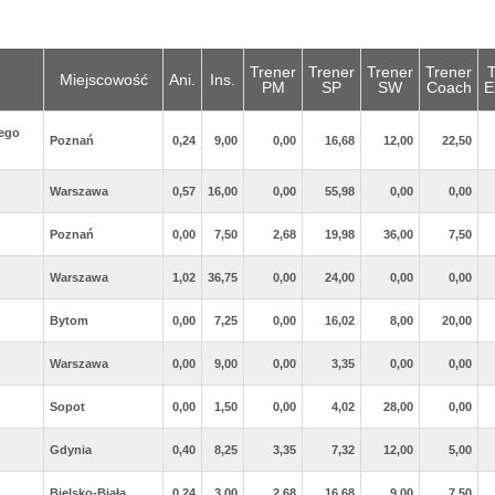
Trener
Trener
Trener
Trener
T
Miejscowość
Ani.
Ins.
PM
SP
SW
Coach
E
ego
Poznań
0,24
9,00
0,00
16,68
12,00
22,50
Warszawa
0,57
16,00
0,00
55,98
0,00
0,00
Poznań
0,00
7,50
2,68
19,98
36,00
7,50
Warszawa
1,02
36,75
0,00
24,00
0,00
0,00
Bytom
0,00
7,25
0,00
16,02
8,00
20,00
Warszawa
0,00
9,00
0,00
3,35
0,00
0,00
Sopot
0,00
1,50
0,00
4,02
28,00
0,00
Gdynia
0,40
8,25
3,35
7,32
12,00
5,00
Bielsko-Biała
0,24
3,00
2,68
16,68
9,00
7,50