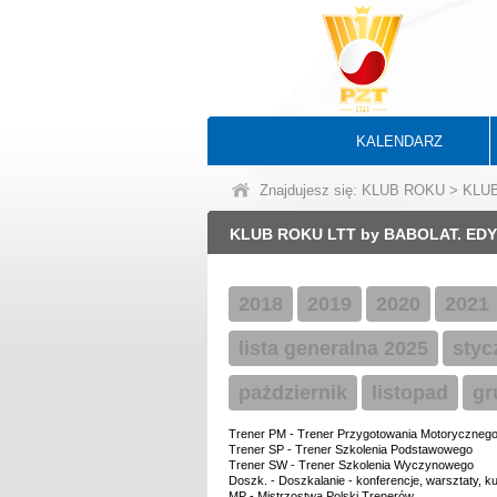
KALENDARZ
Znajdujesz się: KLUB ROKU > KL
KLUB ROKU LTT by BABOLAT. EDY
2018
2019
2020
2021
lista generalna 2025
styc
pażdziernik
listopad
gr
Trener PM - Trener Przygotowania Motoryczneg
Trener SP - Trener Szkolenia Podstawowego
Trener SW - Trener Szkolenia Wyczynowego
Doszk. - Doszkalanie - konferencje, warsztaty, k
MP - Mistrzostwa Polski Trenerów