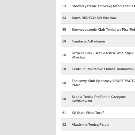
53
Stowarzyszenie Trnovsky Mario Tennis 
53
Stow. REDECO SiR Wrocław
55
Stowarzyszenie Klub Tenisowy Pisz-Poi
56
Fundacja ArKademia
Krzycka Park - sekcja tenisa WKS Śląsk
56
Wrocław
58
Centrum Rakietowe Łukasz Tulimowski
Tenisowy Klub Sportowy SPORT FACT
58
PARK
Szkoła Tenisa ProTennis Grzegorz
60
Koźlakowski
61
KS Start-Wisła Toruń
62
Akademia Tenisa Perun