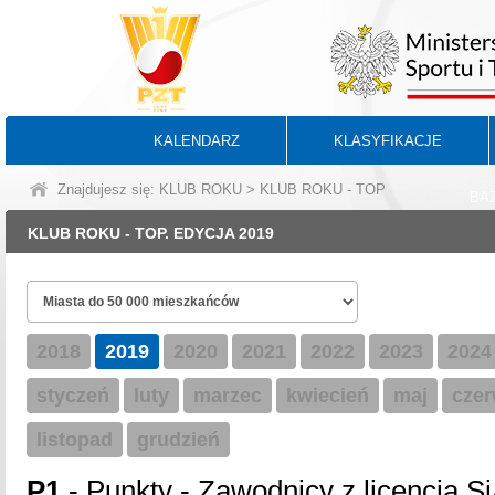
KALENDARZ
KLASYFIKACJE
Znajdujesz się: KLUB ROKU > KLUB ROKU - TOP
BA
KLUB ROKU - TOP. EDYCJA 2019
2018
2019
2020
2021
2022
2023
2024
styczeń
luty
marzec
kwiecień
maj
czer
listopad
grudzień
P1
- Punkty - Zawodnicy z licencją Si