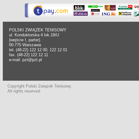
POLSKI ZWIĄZEK TENISOWY
ul. Konduktorska 4 lok.19/U
(wejście I, parter).
00-775 Warszawa
tel. (48-22) 122 12 00, 122 12 01
fax. (48-22) 122 12 11
e-mail: pzt@pzt.pl
Copyright Polski Związek Tenisowy.
All rights reserved