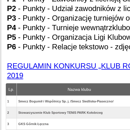
P2
- Punkty - Udział zawodników z lic
P3
- Punkty - Organizację turniejów o
P4
- Punkty - Turnieje wewnątrzklub
P5
- Punkty - Organizacja Ligi Klubo
P6
- Punkty - Relacje tekstowo - zdję
REGULAMIN KONKURSU „KLUB RO
2019
Lp.
Nazwa klubu
1
Smecz Bogumił i Wspólnicy Sp. j. /Smecz Siedliska-Piaseczno/
2
Stowarzyszenie Klub Sportowy TENIS PARK Kołobrzeg
3
GKS Górnik Łęczna