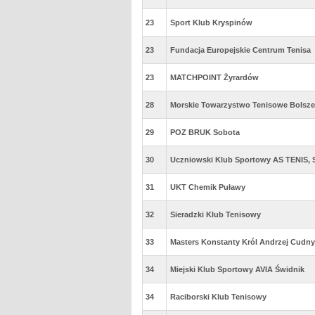
23
Sport Klub Kryspinów
23
Fundacja Europejskie Centrum Tenisa
23
MATCHPOINT Żyrardów
28
Morskie Towarzystwo Tenisowe Bolsz
29
POZ BRUK Sobota
30
Uczniowski Klub Sportowy AS TENIS, 
31
UKT Chemik Puławy
32
Sieradzki Klub Tenisowy
33
Masters Konstanty Król Andrzej Cudny 
34
Miejski Klub Sportowy AVIA Świdnik
34
Raciborski Klub Tenisowy