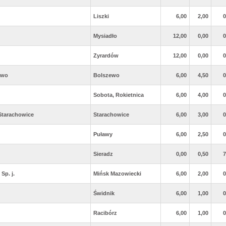
Liszki
6,00
2,00
0
Mysiadło
12,00
0,00
0
Zyrardów
12,00
0,00
0
ewo
Bolszewo
6,00
4,50
0
Sobota, Rokietnica
6,00
4,00
0
Starachowice
Starachowice
6,00
3,00
0
Puławy
6,00
2,50
0
Sieradz
0,00
0,50
7
Sp. j.
Mińsk Mazowiecki
6,00
2,00
0
Świdnik
6,00
1,00
0
Racibórz
6,00
1,00
0