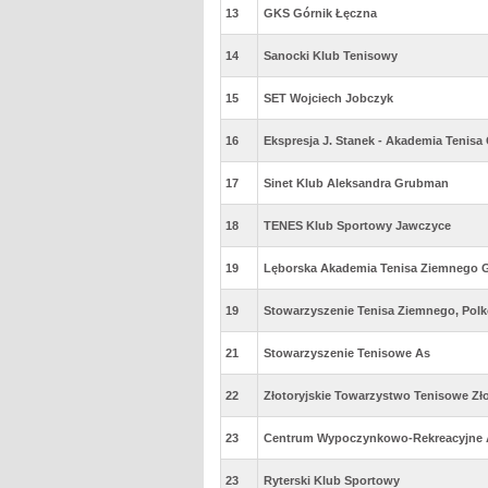
13
GKS Górnik Łęczna
14
Sanocki Klub Tenisowy
15
SET Wojciech Jobczyk
16
Ekspresja J. Stanek - Akademia Tenisa
17
Sinet Klub Aleksandra Grubman
18
TENES Klub Sportowy Jawczyce
19
Lęborska Akademia Tenisa Ziemnego 
19
Stowarzyszenie Tenisa Ziemnego, Pol
21
Stowarzyszenie Tenisowe As
22
Złotoryjskie Towarzystwo Tenisowe Zło
23
Centrum Wypoczynkowo-Rekreacyjne AU
23
Ryterski Klub Sportowy