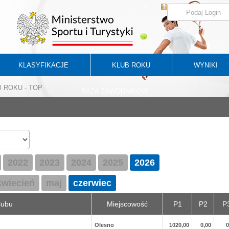
KLASYFIKACJE
KLUB ROKU
WYNIKI
UB ROKU - TOP
BAZA ZAWODNIKÓW
2022
2023
2024
2025
2026
kwiecień
maj
czerwiec
lubu
Miejscowość
P1
P2
P
Olesno
1020,00
0,00
0