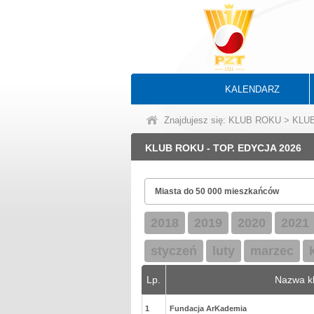
KALENDARZ
Znajdujesz się: KLUB ROKU > KL
KLUB ROKU - TOP. EDYCJA 2026
2018
2019
2020
2021
styczeń
luty
marzec
Lp.
Nazwa k
1
Fundacja ArKademia