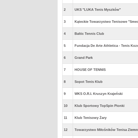
2
UKS "LUKA Tenis Myszków"
3
Kąteckie Towarzystwo Tenisowe "Smec
4
Baltic Tennis Club
5
Fundacja De Arte Athletica - Tenis Koz
6
Grand Park
7
HOUSE OF TENNIS
8
Sopot Tenis Klub
9
WKS O.R.I. Kruszyn Krajeński
10
Klub Sportowy TopSpin Pionki
11
Klub Tenisowy Żary
12
Towarzystwo Miłośników Tenisa Ziemn