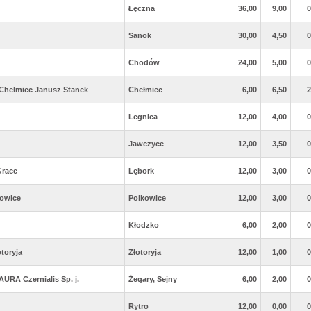
Łęczna
36,00
9,00
0
Sanok
30,00
4,50
0
Chodów
24,00
5,00
0
 Chełmiec Janusz Stanek
Chełmiec
6,00
6,50
2
Legnica
12,00
4,00
0
Jawczyce
12,00
3,50
0
Grace
Lębork
12,00
3,00
0
kowice
Polkowice
12,00
3,00
0
Kłodzko
6,00
2,00
0
toryja
Złotoryja
12,00
1,00
0
RA Czernialis Sp. j.
Żegary, Sejny
6,00
2,00
0
Rytro
12,00
0,00
0