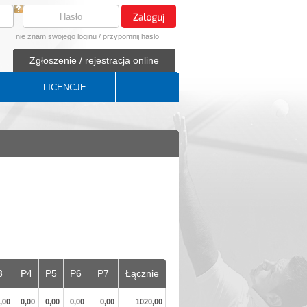
nie znam swojego loginu
/
przypomnij hasło
Zgłoszenie / rejestracja online
LICENCJE
3
P4
P5
P6
P7
Łącznie
,00
0,00
0,00
0,00
0,00
1020,00