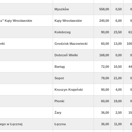
Myszków
558,00
0,50
0
z" Kąty Wrocławskie
Kąty Wrocławskie
240,00
6,00
0
Kołobrzeg
90,00
23,50
61
erki
Grodzisk Mazowiecki
60,00
13,00
100
Dobrzeń Wielki
168,00
0,00
0
Bartąg
72,00
10,50
44
Sopot
78,00
21,00
0
Kruszyn Krajeński
90,00
4,00
0
Pionki
60,00
19,00
0
Żary
36,00
2,50
15
ego w Łęcznej
Łęczna
36,00
11,00
6