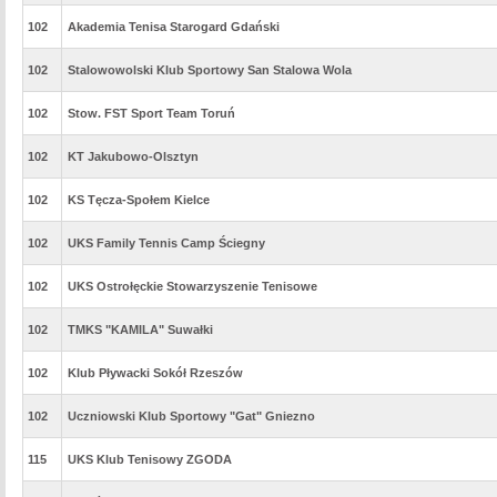
102
Akademia Tenisa Starogard Gdański
102
Stalowowolski Klub Sportowy San Stalowa Wola
102
Stow. FST Sport Team Toruń
102
KT Jakubowo-Olsztyn
102
KS Tęcza-Społem Kielce
102
UKS Family Tennis Camp Ściegny
102
UKS Ostrołęckie Stowarzyszenie Tenisowe
102
TMKS "KAMILA" Suwałki
102
Klub Pływacki Sokół Rzeszów
102
Uczniowski Klub Sportowy "Gat" Gniezno
115
UKS Klub Tenisowy ZGODA