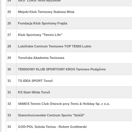
24
UKS "LUKA Tenis Myszków"
25
Miejski Klub Tenisowy Stalowa Wola
25
Fundacja Klub Sportowy Frajda
27
Klub Sportowy "Tennis Life"
28
Lubińskie Centrum Tenisowe TOP TENIS Lubin
29
Toruńska Akademia Tenisowa
30
TENISOWY KLUB SPORTOWY KROS Tarnowo Podgórne
31
TS IDEA SPORT Toruń
31
KS Start-Wisła Toruń
33
VAMOS Tennis Club Otwock przy Tenis & Holiday Sp. z o.o.
33
Starochorzowskie Centrum Sportu "Sokół"
33
GOD-POL Szkoła Tenisa - Robert Godlewski