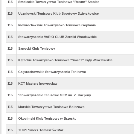
115
Smoleckie Towarzystwo Tenisowe "Return" Smolec
115
Uczniowski Tenisowy Klub Sportowy Dzierzkowice
115
Inowrocławskie Towarzystwo Tenisowe Goplania
115
Stowarzyszenie VARIO CLUB Żerniki Wrocławskie
115
Sanocki Klub Tenisowy
115
Kąteckie Towarzystwo Tenisowe "Smecz" Kąty Wrocławskie
115
Częstochowskie Stowarzyszenie Tenisowe
115
KCT Masters Inowrocław
115
Stowarzyszenie Tenisowe GEM im. Z. Kacpury
115
Morskie Towarzystwo Tenisowe Bolszewo
115
Okocimski Klub Tenisowy w Brzesku
115
TUKS Smecz Tomaszów Maz.