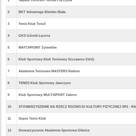
1
Śląskie Centrum Tenisa Pszczyna
2
BKT Advantage Bielsko-Biała
3
Tenis Klub Toruń
4
GKS Górnik Łęczna
5
MATCHPOINT Żyrardów
6
Klub Sportowy Klub Tenisowy Szczawno-Zdrój
7
Akademia Tenisowa MASTERS Radom
8
TENES Klub Sportowy Jawczyce
9
Klub Sportowy MULTISPORT Zabrze
10
STOWARZYSZENIE NA RZECZ ROZWOJU KULTURY FIZYCZNEJ SP2 - 
11
Sopot Tenis Klub
12
Stowarzyszenie Akademia Sportowa Gliwice