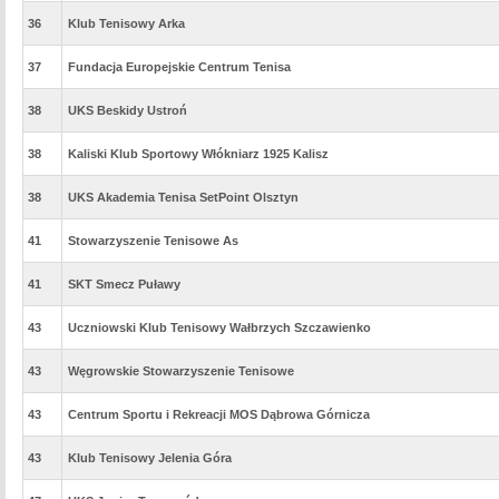
36
Klub Tenisowy Arka
37
Fundacja Europejskie Centrum Tenisa
38
UKS Beskidy Ustroń
38
Kaliski Klub Sportowy Włókniarz 1925 Kalisz
38
UKS Akademia Tenisa SetPoint Olsztyn
41
Stowarzyszenie Tenisowe As
41
SKT Smecz Puławy
43
Uczniowski Klub Tenisowy Wałbrzych Szczawienko
43
Węgrowskie Stowarzyszenie Tenisowe
43
Centrum Sportu i Rekreacji MOS Dąbrowa Górnicza
43
Klub Tenisowy Jelenia Góra