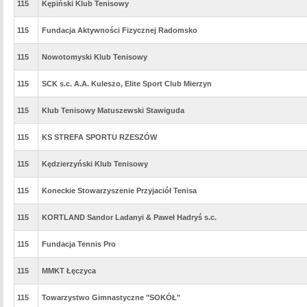
115
Kępiński Klub Tenisowy
115
Fundacja Aktywności Fizycznej Radomsko
115
Nowotomyski Klub Tenisowy
115
SCK s.c. A.A. Kuleszo, Elite Sport Club Mierzyn
115
Klub Tenisowy Matuszewski Stawiguda
115
KS STREFA SPORTU RZESZÓW
115
Kędzierzyński Klub Tenisowy
115
Koneckie Stowarzyszenie Przyjaciół Tenisa
115
KORTLAND Sandor Ladanyi & Paweł Hadryś s.c.
115
Fundacja Tennis Pro
115
MMKT Łęczyca
115
Towarzystwo Gimnastyczne "SOKÓŁ"