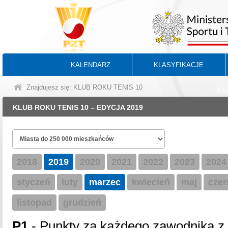
KALENDARZ
KLASYFIKACJE
Znajdujesz się: KLUB ROKU TENIS 10
BA
KLUB ROKU TENIS 10 – EDYCJA 2019
2018
2019
2020
2021
2022
2023
2024
styczeń
luty
marzec
kwiecień
maj
czer
listopad
grudzień
P1
- Punkty za każdego zawodnika z l