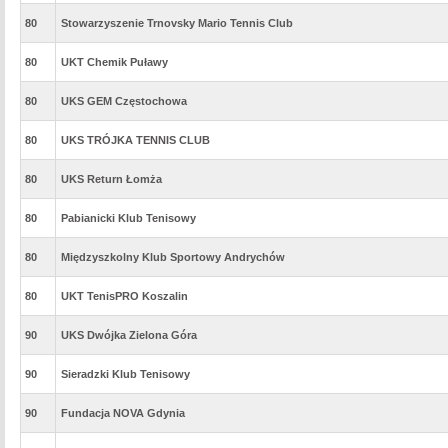
80
Stowarzyszenie Trnovsky Mario Tennis Club
80
UKT Chemik Puławy
80
UKS GEM Częstochowa
80
UKS TRÓJKA TENNIS CLUB
80
UKS Return Łomża
80
Pabianicki Klub Tenisowy
80
Międzyszkolny Klub Sportowy Andrychów
80
UKT TenisPRO Koszalin
90
UKS Dwójka Zielona Góra
90
Sieradzki Klub Tenisowy
90
Fundacja NOVA Gdynia