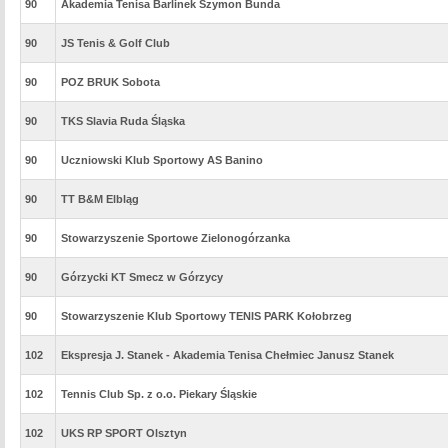
90
Akademia Tenisa Barlinek Szymon Bunda
90
JS Tenis & Golf Club
90
POZ BRUK Sobota
90
TKS Slavia Ruda Śląska
90
Uczniowski Klub Sportowy AS Banino
90
TT B&M Elbląg
90
Stowarzyszenie Sportowe Zielonogórzanka
90
Górzycki KT Smecz w Górzycy
90
Stowarzyszenie Klub Sportowy TENIS PARK Kołobrzeg
102
Ekspresja J. Stanek - Akademia Tenisa Chełmiec Janusz Stanek
102
Tennis Club Sp. z o.o. Piekary Śląskie
102
UKS RP SPORT Olsztyn