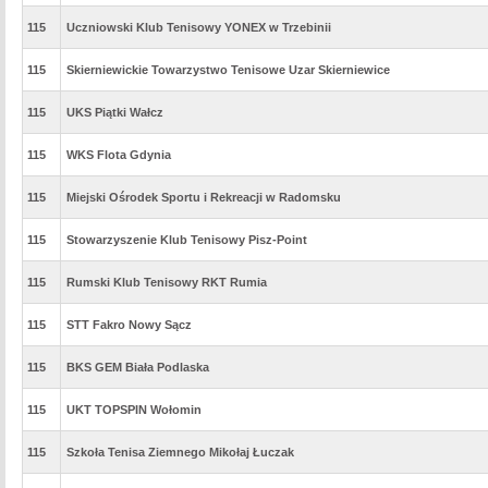
115
Uczniowski Klub Tenisowy YONEX w Trzebinii
115
Skierniewickie Towarzystwo Tenisowe Uzar Skierniewice
115
UKS Piątki Wałcz
115
WKS Flota Gdynia
115
Miejski Ośrodek Sportu i Rekreacji w Radomsku
115
Stowarzyszenie Klub Tenisowy Pisz-Point
115
Rumski Klub Tenisowy RKT Rumia
115
STT Fakro Nowy Sącz
115
BKS GEM Biała Podlaska
115
UKT TOPSPIN Wołomin
115
Szkoła Tenisa Ziemnego Mikołaj Łuczak