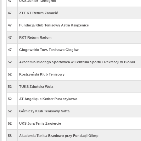
47
UKS Junior Tarnogród
47
ZTT KT Return Zamość
47
Fundacja Klub Tenisowy Astra Książenice
47
RKT Return Radom
47
Głogowskie Tow. Tenisowe Głogów
52
Akademia Młodego Sportowca w Centrum Sportu i Rekreacji w Błoniu
52
Kostrzyński Klub Tenisowy
52
TUKS Zduńska Wola
52
AT Angelique Kerber Puszczykowo
52
Górniczy Klub Tenisowy Nafta
52
UKS Jura Tenis Zawiercie
58
Akademia Tenisa Braniewo przy Fundacji Olimp