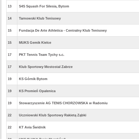
13
S4S Squash For Silesia, Bytom
14
Tarnowski Klub Tenisowy
15
Fundacja De Arte Athletica - Centralny Klub Tenisowy
15
MUKS Gemik Kielce
17
PKT Tennis Team Tychy s.c.
17
Klub Sportowy Mostostal Zabrze
19
KS Górnik Bytom
19
KS Promień Opalenica
19
Stowarzyszenie AG TENIS CHORZOWSKA w Radomiu
22
Uczniowski Klub Sportowy Rakietą Ząbki
22
KT Avia Świdnik