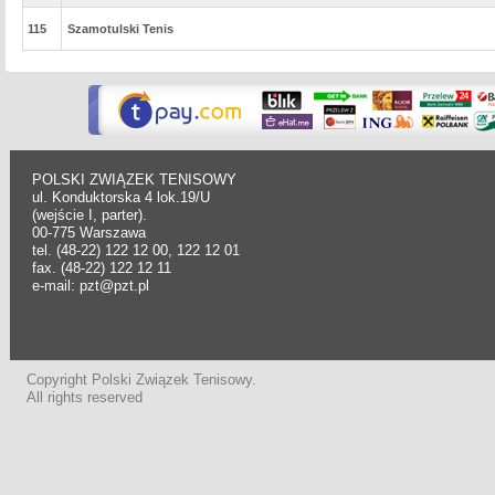
115
Szamotulski Tenis
POLSKI ZWIĄZEK TENISOWY
ul. Konduktorska 4 lok.19/U
(wejście I, parter).
00-775 Warszawa
tel. (48-22) 122 12 00, 122 12 01
fax. (48-22) 122 12 11
e-mail: pzt@pzt.pl
Copyright Polski Związek Tenisowy.
All rights reserved