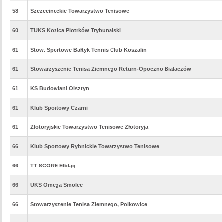
58
Szczecineckie Towarzystwo Tenisowe
60
TUKS Kozica Piotrków Trybunalski
61
Stow. Sportowe Bałtyk Tennis Club Koszalin
61
Stowarzyszenie Tenisa Ziemnego Return-Opoczno Białaczów
61
KS Budowlani Olsztyn
61
Klub Sportowy Czarni
61
Złotoryjskie Towarzystwo Tenisowe Złotoryja
66
Klub Sportowy Rybnickie Towarzystwo Tenisowe
66
TT SCORE Elbląg
66
UKS Omega Smolec
66
Stowarzyszenie Tenisa Ziemnego, Polkowice