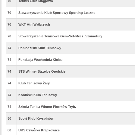
70
Tennis Club Mrągowo
70
Stowarzyszenie Klub Sportowy Sporting Leszno
70
WKT Atri Wałbrzych
70
Stowarzyszenie Tenisowe Gem-Set-Mecz, Szamotuły
74
Pobiedziski Klub Tenisowy
74
Fundacja Wschodnia Kielce
74
STS Winner Strzelce Opolskie
74
Klub Tenisowy Żary
74
Koniński Klub Tenisowy
74
Szkoła Tenisa Winner Piotrków Tryb.
80
Sport Klub Kryspinów
80
UKS Czwórka Krapkowice