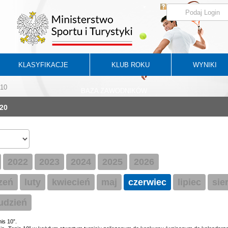
KLASYFIKACJE
KLUB ROKU
WYNIKI
 10
BAZA ZAWODNIKÓW
20
2022
2023
2024
2025
2026
zeń
luty
kwiecień
maj
czerwiec
lipiec
sie
udzień
is 10”.