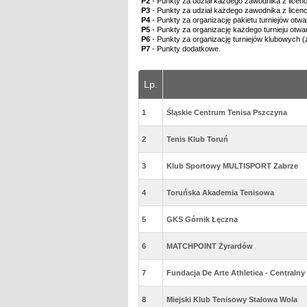
P2
- Punkty za udział każdego zawodnika z licen
P3
- Punkty za udział każdego zawodnika z licen
P4
- Punkty za organizację pakietu turniejów otwar
P5
- Punkty za organizację każdego turnieju otwa
P6
- Punkty za organizację turniejów klubowych (
P7
- Punkty dodatkowe.
Lp.
1
Śląskie Centrum Tenisa Pszczyna
2
Tenis Klub Toruń
3
Klub Sportowy MULTISPORT Zabrze
4
Toruńska Akademia Tenisowa
5
GKS Górnik Łęczna
6
MATCHPOINT Żyrardów
7
Fundacja De Arte Athletica - Centraln
8
Miejski Klub Tenisowy Stalowa Wola