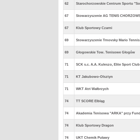
62
Starochorzowskie Centrum Sportu "So
67
Stowarzyszenie AG TENIS CHORZOW
67
Klub Sportowy Czarni
69
Stowarzyszenie Trnovsky Mario Tennis
69
Głogowskie Tow. Tenisowe Głogów
71
SCK s.c. A.A. Kuleszo, Elite Sport Clu
71
KT Jakubowo-Olsztyn
71
WKT Atri Wałbrzych
74
TT SCORE Elbląg
74
Akademia Tenisowa "ARKA" przy Funda
74
Klub Sportowy Dragon
74
UKT Chemik Puławy