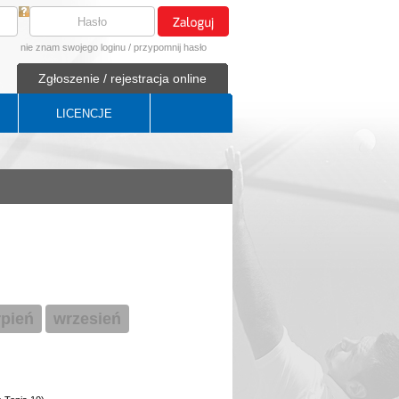
nie znam swojego loginu
/
przypomnij hasło
Zgłoszenie / rejestracja online
LICENCJE
rpień
wrzesień