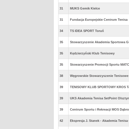
31
MUKS Gemik Kielce
31
Fundacja Europejskie Centrum Tenisa
34
TS IDEA SPORT Toruń
35
Stowarzyszenie Akademia Sportowa Gl
35
Kędzierzyński Klub Tenisowy
35
Stowarzyszenie Promocji Sportu MA
38
Węgrowskie Stowarzyszenie Tenisowe
39
TENISOWY KLUB SPORTOWY KROS Ta
39
UKS Akademia Tenisa SetPoint Olszty
39
Centrum Sportu i Rekreacji MOS Dąbr
42
Ekspresja J. Stanek - Akademia Tenis