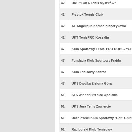
42
UKS "LUKA Tenis Myszków"
42
Przytok Tennis Club
42
AT Angelique Kerber Puszczykowo
42
UKT TenisPRO Koszalin
47
Klub Sportowy TENIS PRO DOBCZYC
47
Fundacja Klub Sportowy Frajda
47
Klub Tenisowy Zabrze
47
UKS Dwójka Zielona Góra
51
STS Winner Strzelce Opolskie
51
UKS Jura Tenis Zawiercie
51
Uczniowski Klub Sportowy "Gat" Gni
51
Raciborski Klub Tenisowy