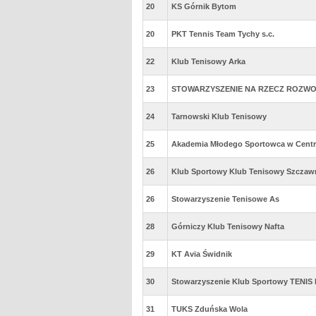
20
KS Górnik Bytom
20
PKT Tennis Team Tychy s.c.
22
Klub Tenisowy Arka
23
STOWARZYSZENIE NA RZECZ ROZWOJ
24
Tarnowski Klub Tenisowy
25
Akademia Młodego Sportowca w Centru
26
Klub Sportowy Klub Tenisowy Szczaw
26
Stowarzyszenie Tenisowe As
28
Górniczy Klub Tenisowy Nafta
29
KT Avia Świdnik
30
Stowarzyszenie Klub Sportowy TENIS
31
TUKS Zduńska Wola