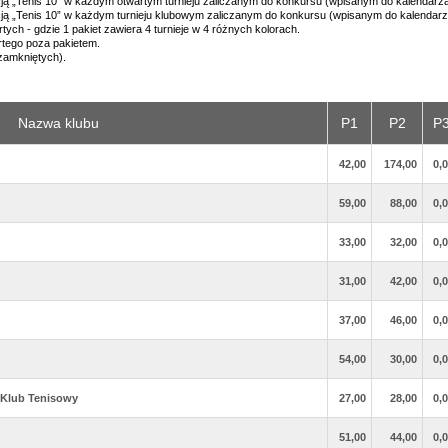
cją „Tenis 10” w każdym otwartym turnieju zaliczanym do konkursu (wpisanym do kalendarza
cją „Tenis 10” w każdym turnieju klubowym zaliczanym do konkursu (wpisanym do kalendarz
tych - gdzie 1 pakiet zawiera 4 turnieje w 4 różnych kolorach.
rtego poza pakietem.
zamkniętych).
Nazwa klubu
P1
P2
P
42,00
174,00
0,
59,00
88,00
0,
33,00
32,00
0,
31,00
42,00
0,
37,00
46,00
0,
54,00
30,00
0,
y Klub Tenisowy
27,00
28,00
0,
51,00
44,00
0,