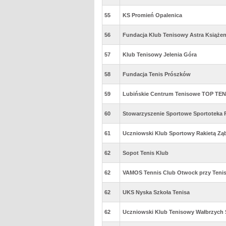
55
KS Promień Opalenica
56
Fundacja Klub Tenisowy Astra Książen
57
Klub Tenisowy Jelenia Góra
58
Fundacja Tenis Prószków
59
Lubińskie Centrum Tenisowe TOP TEN
60
Stowarzyszenie Sportowe Sportoteka
61
Uczniowski Klub Sportowy Rakietą Zą
62
Sopot Tenis Klub
62
VAMOS Tennis Club Otwock przy Tenis 
62
UKS Nyska Szkoła Tenisa
62
Uczniowski Klub Tenisowy Wałbrzych