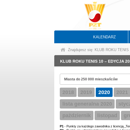
KALENDARZ
Znajdujesz się: KLUB ROKU TENIS
KLUB ROKU TENIS 10 – EDYCJA 20
2018
2019
2020
2021
lista generalna 2020
styc
pażdziernik
listopad
gr
P1
- Punkty za każdego zawodnika z licencją „Ten