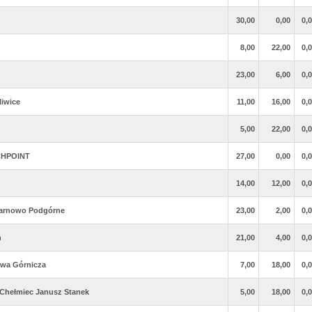
30,00
0,00
0,
8,00
22,00
0,
23,00
6,00
0,
iwice
11,00
16,00
0,
5,00
22,00
0,
TCHPOINT
27,00
0,00
0,
14,00
12,00
0,
rnowo Podgórne
23,00
2,00
0,
n
21,00
4,00
0,
owa Górnicza
7,00
18,00
0,
a Chełmiec Janusz Stanek
5,00
18,00
0,