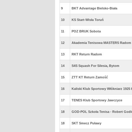
9
BKT Advantage Bielsko-Biała
10
KS Start-Wisła Toruń
11
POZ BRUK Sobota
12
Akademia Tenisowa MASTERS Radom
13
RKT Return Radom
14
S4S Squash For Silesia, Bytom
15
ZTT KT Return Zamość
16
Kaliski Klub Sportowy Włókniarz 1925 
17
TENES Klub Sportowy Jawczyce
18
GOD-POL Szkoła Tenisa - Robert Godl
18
SKT Smecz Puławy