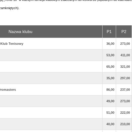
zamkniętych).
Nazwa klubu
P1
P2
y Klub Tenisowy
36,00
273,00
53,00
411,00
65,00
321,00
35,00
297,00
Promasters
86,00
237,00
49,00
273,00
51,00
222,00
40,00
210,00