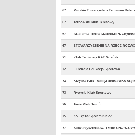
67
Morskie Towarzystwo Tenisowe Bolsz
67
Tarnowski Klub Tenisowy
67
Akademia Tenisa Matchball N. Chylińs
67
STOWARZYSZENIE NA RZECZ ROZWO
71
Klub Tenisowy GAT Gdańsk
72
Fundacja Edukacja Sportowa
73
Krzycka Park - sekcja tenisa WKS Śląs
73
Ryterski Klub Sportowy
75
Tenis Klub Toruń
75
KS Tęcza-Społem Kielce
77
Stowarzyszenie AG TENIS CHORZOW