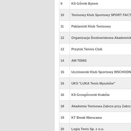
9
KS Górnik Bytom
10
Tenisowy Klub Sportowy SPORT FA
11
Pabianicki Klub Tenisowy
12
Organizacja Środowiskowa Akademic
12
Przytok Tennis Club
14
AM TENIS
15
Uczniowski Klub Sportowy WSCHODNI
16
UKS "LUKA Tenis Myszków"
16
KS Grzegórzecki Kraków
18
Akademia Tenisowa Zabrze przy Zabrzań
19
KT Break Warszawa
20
Legia Tenis Sp. z o.o.