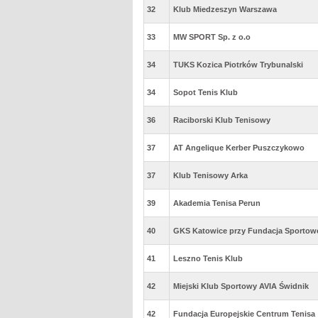
32
Klub Miedzeszyn Warszawa
33
MW SPORT Sp. z o.o
34
TUKS Kozica Piotrków Trybunalski
34
Sopot Tenis Klub
36
Raciborski Klub Tenisowy
37
AT Angelique Kerber Puszczykowo
37
Klub Tenisowy Arka
39
Akademia Tenisa Perun
40
GKS Katowice przy Fundacja Sportow
41
Leszno Tenis Klub
42
Miejski Klub Sportowy AVIA Świdnik
42
Fundacja Europejskie Centrum Tenisa