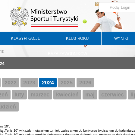
KLASYFIKACJE
KLUB ROKU
WYNIKI
 10
BAZA ZAWODNIKÓW
24
2022
2023
2024
2025
2026
zeń
luty
marzec
kwiecień
maj
czerwiec
l
udzień
is 10”.
cją „Tenis 10” w każdym otwartym turnieju zaliczanym do konkursu (wpisanym do kalendarza
cją „Tenis 10” w każdym turnieju klubowym zaliczanym do konkursu (wpisanym do kalendarz