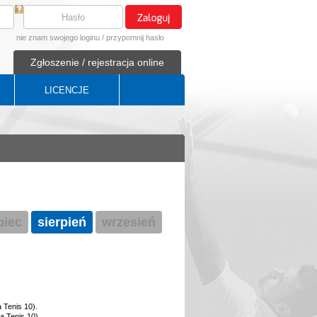
nie znam swojego loginu
/
przypomnij hasło
Zgłoszenie / rejestracja online
LICENCJE
ipiec
sierpień
wrzesień
 Tenis 10).
a Tenis 10).