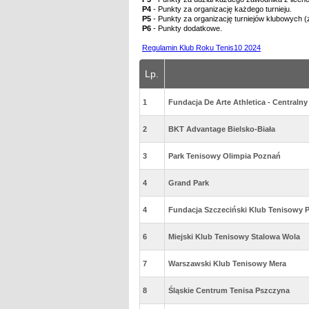
P4
- Punkty za organizację każdego turnieju.
P5
- Punkty za organizację turniejów klubowych (
P6
- Punkty dodatkowe.
Regulamin Klub Roku Tenis10 2024
Lp.
1
Fundacja De Arte Athletica - Centraln
2
BKT Advantage Bielsko-Biała
3
Park Tenisowy Olimpia Poznań
4
Grand Park
4
Fundacja Szczeciński Klub Tenisowy 
6
Miejski Klub Tenisowy Stalowa Wola
7
Warszawski Klub Tenisowy Mera
8
Śląskie Centrum Tenisa Pszczyna