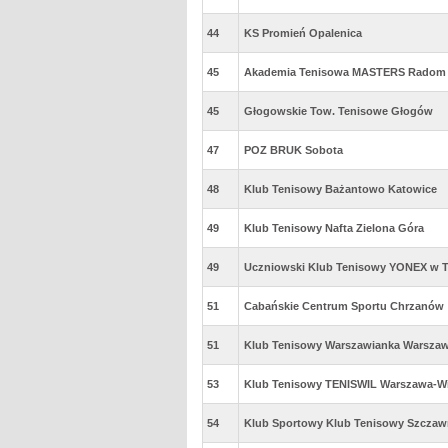
44
KS Promień Opalenica
45
Akademia Tenisowa MASTERS Radom
45
Głogowskie Tow. Tenisowe Głogów
47
POZ BRUK Sobota
48
Klub Tenisowy Bażantowo Katowice
49
Klub Tenisowy Nafta Zielona Góra
49
Uczniowski Klub Tenisowy YONEX w Tr
51
Cabańskie Centrum Sportu Chrzanów
51
Klub Tenisowy Warszawianka Warsza
53
Klub Tenisowy TENISWIL Warszawa-W
54
Klub Sportowy Klub Tenisowy Szczaw