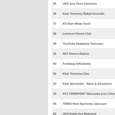
55
UKS Jura Tenis Zawiercie
56
Klub Tenisowy Bałtyk Koszalin
57
KS Start-Wisła Toruń
58
Lotnicza Tennis Club
59
Toruńska Akademia Tenisowa
60
RKT Return Radom
60
Fundacja ArKademia
62
Klub Tenisowy Żary
63
Klub Sportteam - Sport & Adventure
63
ATZ TENISPOINT Warszawa przy Chiwes
65
TENES Klub Sportowy Jawczyce
65
UKS Sokół-Asy Białystok