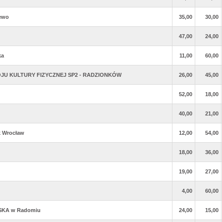
ewo
35,00
30,00
47,00
24,00
ka
11,00
60,00
JU KULTURY FIZYCZNEJ SP2 - RADZIONKÓW
26,00
45,00
52,00
18,00
40,00
21,00
k Wrocław
12,00
54,00
18,00
36,00
19,00
27,00
4,00
60,00
SKA w Radomiu
24,00
15,00