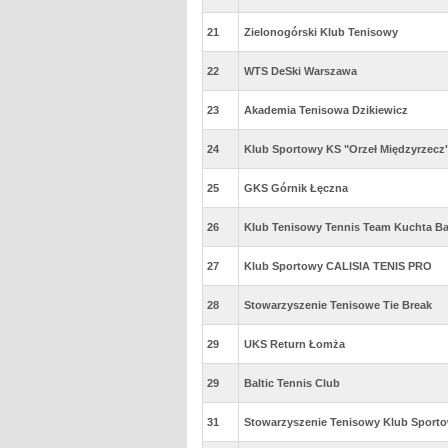
21
Zielonogórski Klub Tenisowy
22
WTS DeSki Warszawa
23
Akademia Tenisowa Dzikiewicz
24
Klub Sportowy KS "Orzeł Międzyrzecz
25
GKS Górnik Łęczna
26
Klub Tenisowy Tennis Team Kuchta Ba
27
Klub Sportowy CALISIA TENIS PRO
28
Stowarzyszenie Tenisowe Tie Break
29
UKS Return Łomża
29
Baltic Tennis Club
31
Stowarzyszenie Tenisowy Klub Sport