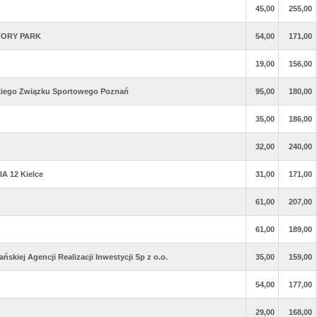
45,00
255,00
CTORY PARK
54,00
171,00
19,00
156,00
kiego Związku Sportowego Poznań
95,00
180,00
35,00
186,00
32,00
240,00
A 12 Kielce
31,00
171,00
61,00
207,00
61,00
189,00
skiej Agencji Realizacji Inwestycji Sp z o.o.
35,00
159,00
54,00
177,00
29,00
168,00