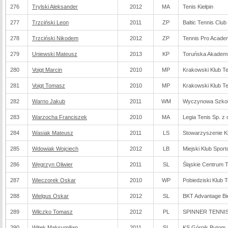
276
Trylski Aleksander
2012
MA
Tenis Kiełpin
277
Trzciński Leon
2011
ZP
Baltic Tennis Club
278
Trzciński Nikodem
2012
ZP
Tennis Pro Acade
279
Uniewski Mateusz
2013
KP
Toruńska Akademi
280
Voigt Marcin
2010
MP
Krakowski Klub 
281
Voigt Tomasz
2010
MP
Krakowski Klub 
282
Warno Jakub
2011
WM
Wyczynowa Szkoła
283
Warzocha Franciszek
2010
MA
Legia Tenis Sp. z 
284
Wasiak Mateusz
2011
LS
Stowarzyszenie 
285
Wdowiak Wojciech
2012
LB
Miejski Klub Spor
286
Węgrzyn Oliwier
2011
SL
Śląskie Centrum 
287
Wieczorek Oskar
2010
WP
Pobiedziski Klub 
288
Wielgus Oskar
2012
SL
BKT Advantage Bie
289
Wilczko Tomasz
2012
PL
SPINNER TENNIS 
290
Witek Maksymilian
2011
SL
KS Górnik Bytom