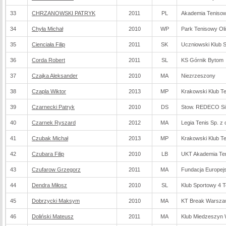
33
CHRZANOWSKI PATRYK
2011
PL
Akademia Tenisow
34
Chyła Michał
2010
WP
Park Tenisowy Ol
35
Cienciała Filip
2011
SK
Uczniowski Klub
36
Corda Robert
2011
SL
KS Górnik Bytom
37
Czajka Aleksander
2010
MA
Niezrzeszony
38
Czapla Wiktor
2013
MP
Krakowski Klub 
39
Czarnecki Patryk
2010
DS
Stow. REDECO Si
40
Czarnek Ryszard
2012
MA
Legia Tenis Sp. z 
41
Czubak Michał
2013
MP
Krakowski Klub 
42
Czubara Filip
2010
LB
UKT Akademia Teni
43
Czufarow Grzegorz
2011
MA
Fundacja Europej
44
Dendra Miłosz
2010
SL
Klub Sportowy 4 T
45
Dobrzycki Maksym
2010
MA
KT Break Warsz
46
Doliński Mateusz
2011
MA
Klub Miedzeszyn