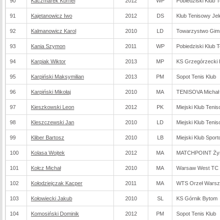
90
Kaczmarek Kornel
2012
WP
Pobiedziski Klub 
91
Kajetanowicz Iwo
2012
DS
Klub Tenisowy Jel
92
Kalmanowicz Karol
2010
LD
Towarzystwo Gim
93
Kania Szymon
2011
WP
Pobiedziski Klub 
94
Karpiak Wiktor
2013
MP
KS Grzegórzecki
95
Karpiński Maksymilian
2013
PM
Sopot Tenis Klub
96
Karpiński Mikołaj
2010
MA
TENISOVA Michał
97
Kieszkowski Leon
2012
PK
Miejski Klub Teni
98
Kleszczewski Jan
2010
LD
Miejski Klub Teni
99
Kliber Bartosz
2010
LB
Miejski Klub Spor
100
Kolasa Wojtek
2012
MA
MATCHPOINT Ży
101
Kołcz Michał
2010
MA
Warsaw West TC S
102
Kołodziejczak Kacper
2011
MA
WTS Orzeł Wars
103
Kołowiecki Jakub
2010
SL
KS Górnik Bytom
104
Komosiński Dominik
2012
PM
Sopot Tenis Klub