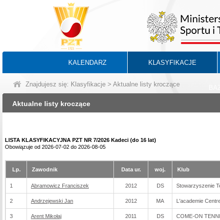
KALENDARZ
KLASYFIKACJE
Znajdujesz się:
Klasyfikacje
> Aktualne listy kroczące
BA
Aktualne listy kroczące
LISTA KLASYFIKACYJNA PZT NR 7/2026 Kadeci (do 16 lat)
Obowiązuje od 2026-07-02 do 2026-08-05
Lp.
Zawodnik
Data ur.
woj.
Klub
1
Abramowicz Franciszek
2012
DS
Stowarzyszenie T
2
Andrzejewski Jan
2012
MA
L'academie Centre
3
Arent Mikołaj
2011
DS
COME-ON TENNIS