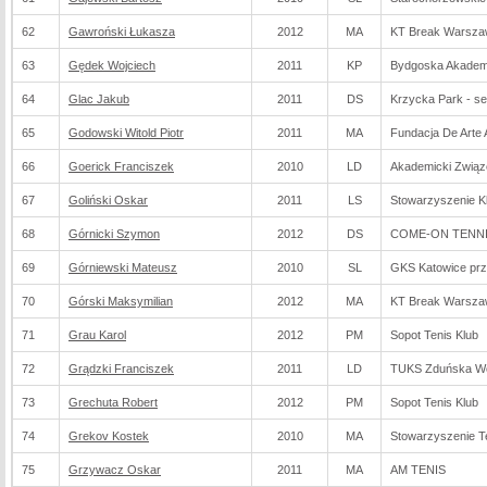
62
Gawroński Łukasza
2012
MA
KT Break Warsz
63
Gędek Wojciech
2011
KP
Bydgoska Akadem
64
Glac Jakub
2011
DS
Krzycka Park - s
65
Godowski Witold Piotr
2011
MA
Fundacja De Arte A
66
Goerick Franciszek
2010
LD
Akademicki Związ
67
Goliński Oskar
2011
LS
Stowarzyszenie 
68
Górnicki Szymon
2012
DS
COME-ON TENNIS
69
Górniewski Mateusz
2010
SL
GKS Katowice prz
70
Górski Maksymilian
2012
MA
KT Break Warsz
71
Grau Karol
2012
PM
Sopot Tenis Klub
72
Grądzki Franciszek
2011
LD
TUKS Zduńska W
73
Grechuta Robert
2012
PM
Sopot Tenis Klub
74
Grekov Kostek
2010
MA
Stowarzyszenie T
75
Grzywacz Oskar
2011
MA
AM TENIS