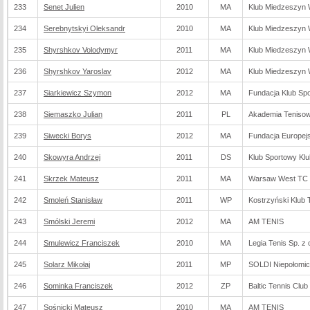
233
Senet Julien
2010
MA
Klub Miedzeszyn
234
Serebnytskyi Oleksandr
2010
MA
Klub Miedzeszyn
235
Shyrshkov Volodymyr
2011
MA
Klub Miedzeszyn
236
Shyrshkov Yaroslav
2012
MA
Klub Miedzeszyn
237
Siarkiewicz Szymon
2012
MA
Fundacja Klub Sp
238
Siemaszko Julian
2011
PL
Akademia Tenisow
239
Siwecki Borys
2012
MA
Fundacja Europej
240
Skowyra Andrzej
2011
DS
Klub Sportowy Kl
241
Skrzek Mateusz
2011
MA
Warsaw West TC S
242
Smoleń Stanisław
2011
WP
Kostrzyński Klub
243
Smólski Jeremi
2012
MA
AM TENIS
244
Smulewicz Franciszek
2010
MA
Legia Tenis Sp. z 
245
Solarz Mikołaj
2011
MP
SOLDI Niepołomi
246
Sominka Franciszek
2012
ZP
Baltic Tennis Club
247
Sośnicki Mateusz
2010
MA
AM TENIS