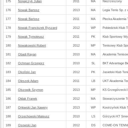
175
Nogajczyk Julian
2011
MA
Niezrzeszony
176
Nowak Bartosz
2013
MA
Legia Tenis Sp. z 
177
Nowak Bartosz
2011
MA
Płocka Akademia 
178
Nowak Franciszek Ryszard
2012
WP
Pobiedziski Klub 
179
Nowak Tymoteusz
2011
PK
Klub Sportowy Wy
180
Nowakowski Robert
2012
MP
Tenisowy Klub 
181
Obadi Rayan
2010
MA
Akademia Tenis
182
Ochman Grzegorz
2010
SL
BKT Advantage Bie
183
Okoński Jan
2012
PK
Jasielski Klub Te
184
Oleszek Adam
2011
LB
UKT Akademia Teni
185
Olszowik Szymon
2013
MP
KS Grzegórzecki
186
Ołdak Franek
2012
MA
Stowarzyszenie T
187
Orłowski Jan Xawery
2013
WP
Kostrzyński Klub
188
Orzechowski Mateusz
2010
LS
Górzycki KT Sme
189
Osowski Jan
2012
DS
COME-ON TENNIS