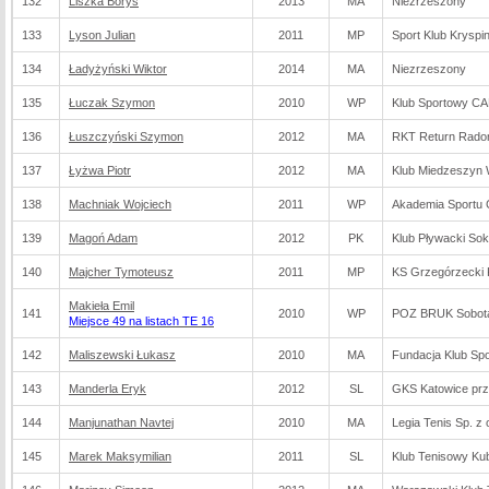
132
Liszka Borys
2013
MA
Niezrzeszony
133
Lyson Julian
2011
MP
Sport Klub Kryspi
134
Ładyżyński Wiktor
2014
MA
Niezrzeszony
135
Łuczak Szymon
2010
WP
Klub Sportowy C
136
Łuszczyński Szymon
2012
MA
RKT Return Rad
137
Łyżwa Piotr
2012
MA
Klub Miedzeszyn
138
Machniak Wojciech
2011
WP
Akademia Sport
139
Magoń Adam
2012
PK
Klub Pływacki So
140
Majcher Tymoteusz
2011
MP
KS Grzegórzecki
Makieła Emil
141
2010
WP
POZ BRUK Sobot
Miejsce 49 na listach TE 16
142
Maliszewski Łukasz
2010
MA
Fundacja Klub Sp
143
Manderla Eryk
2012
SL
GKS Katowice prz
144
Manjunathan Navtej
2010
MA
Legia Tenis Sp. z 
145
Marek Maksymilian
2011
SL
Klub Tenisowy Ku