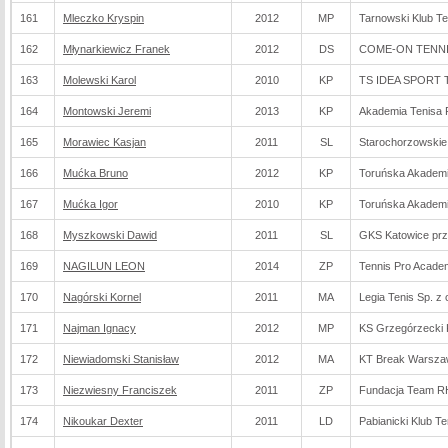
161
Mleczko Kryspin
2012
MP
Tarnowski Klub T
162
Młynarkiewicz Franek
2012
DS
COME-ON TENNIS
163
Molewski Karol
2010
KP
TS IDEA SPORT 
164
Montowski Jeremi
2013
KP
Akademia Tenisa
165
Morawiec Kasjan
2011
SL
Starochorzowskie
166
Mućka Bruno
2012
KP
Toruńska Akademi
167
Mućka Igor
2010
KP
Toruńska Akademi
168
Myszkowski Dawid
2011
SL
GKS Katowice prz
169
NAGILUN LEON
2014
ZP
Tennis Pro Acade
170
Nagórski Kornel
2011
MA
Legia Tenis Sp. z 
171
Najman Ignacy
2012
MP
KS Grzegórzecki
172
Niewiadomski Stanisław
2012
MA
KT Break Warsz
173
Niezwiesny Franciszek
2011
ZP
Fundacja Team R
174
Nikoukar Dexter
2011
LD
Pabianicki Klub T