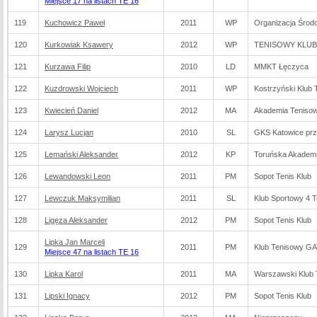
Miejsce 17 na listach TE 16
119
Kuchowicz Paweł
2011
WP
Organizacja Środ
120
Kurkowiak Ksawery
2012
WP
TENISOWY KLUB
121
Kurzawa Filip
2010
LD
MMKT Łęczyca
122
Kuzdrowski Wojciech
2011
WP
Kostrzyński Klub
123
Kwiecień Daniel
2012
MA
Akademia Tenis
124
Larysz Lucjan
2010
SL
GKS Katowice prz
125
Lemański Aleksander
2012
KP
Toruńska Akademi
126
Lewandowski Leon
2011
PM
Sopot Tenis Klub
127
Lewczuk Maksymilian
2011
SL
Klub Sportowy 4 T
128
Ligęza Aleksander
2012
PM
Sopot Tenis Klub
Lipka Jan Marceli
129
2011
PM
Klub Tenisowy G
Miejsce 47 na listach TE 16
130
Lipka Karol
2011
MA
Warszawski Klub 
131
Lipski Ignacy
2012
PM
Sopot Tenis Klub