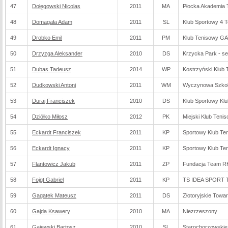
47
Dołęgowski Nicolas
2011
MA
Płocka Akademia 
48
Domagała Adam
2011
SL
Klub Sportowy 4 T
49
Drobko Emil
2011
PM
Klub Tenisowy G
50
Drzyzga Aleksander
2010
DS
Krzycka Park - s
51
Dubas Tadeusz
2014
WP
Kostrzyński Klub
52
Dudkowski Antoni
2011
WM
Wyczynowa Szkoła
53
Duraj Franciszek
2010
DS
Klub Sportowy Kl
54
Dziółko Miłosz
2012
PK
Miejski Klub Teni
55
Eckardt Franciszek
2011
KP
Sportowy Klub T
56
Eckardt Ignacy
2011
KP
Sportowy Klub T
57
Flantowicz Jakub
2011
ZP
Fundacja Team R
58
Fojgt Gabriel
2011
KP
TS IDEA SPORT 
59
Gagatek Mateusz
2011
DS
Złotoryjskie Towa
60
Gajda Ksawery
2010
MA
Niezrzeszony
61
Gajewski Bartosz
2010
SL
Starochorzowskie