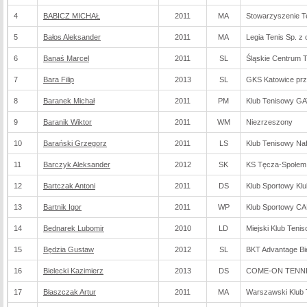
4
BABICZ MICHAŁ
2011
MA
Stowarzyszenie T
5
Bałos Aleksander
2011
MA
Legia Tenis Sp. z 
6
Banaś Marcel
2011
SL
Śląskie Centrum 
7
Bara Filip
2013
SL
GKS Katowice prz
8
Baranek Michał
2011
PM
Klub Tenisowy G
9
Baranik Wiktor
2011
WM
Niezrzeszony
10
Barański Grzegorz
2011
LS
Klub Tenisowy Naf
11
Barczyk Aleksander
2012
SK
KS Tęcza-Społem 
12
Bartczak Antoni
2011
DS
Klub Sportowy Kl
13
Bartnik Igor
2011
WP
Klub Sportowy C
14
Bednarek Lubomir
2010
LD
Miejski Klub Teni
15
Będzia Gustaw
2012
SL
BKT Advantage Bie
16
Bielecki Kazimierz
2013
DS
COME-ON TENNIS
17
Błaszczak Artur
2011
MA
Warszawski Klub 