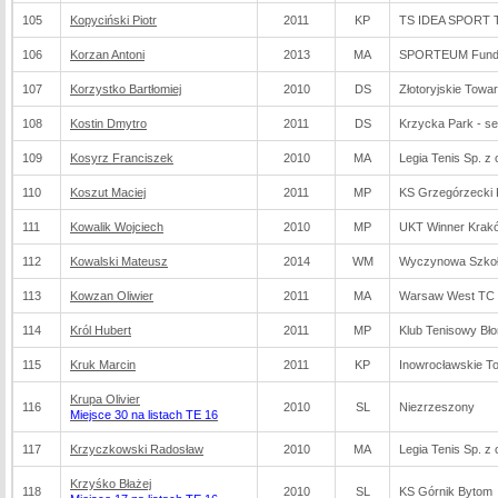
105
Kopyciński Piotr
2011
KP
TS IDEA SPORT 
106
Korzan Antoni
2013
MA
SPORTEUM Fundac
107
Korzystko Bartłomiej
2010
DS
Złotoryjskie Towa
108
Kostin Dmytro
2011
DS
Krzycka Park - s
109
Kosyrz Franciszek
2010
MA
Legia Tenis Sp. z 
110
Koszut Maciej
2011
MP
KS Grzegórzecki
111
Kowalik Wojciech
2010
MP
UKT Winner Krak
112
Kowalski Mateusz
2014
WM
Wyczynowa Szkoła
113
Kowzan Oliwier
2011
MA
Warsaw West TC S
114
Król Hubert
2011
MP
Klub Tenisowy Bł
115
Kruk Marcin
2011
KP
Inowrocławskie T
Krupa Olivier
116
2010
SL
Niezrzeszony
Miejsce 30 na listach TE 16
117
Krzyczkowski Radosław
2010
MA
Legia Tenis Sp. z 
Krzyśko Błażej
118
2010
SL
KS Górnik Bytom