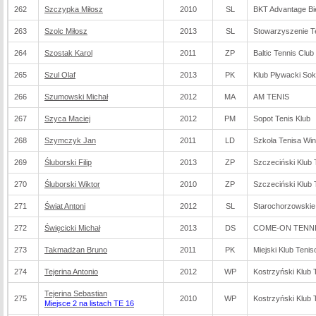
262
Szczypka Miłosz
2010
SL
BKT Advantage Bie
263
Szolc Miłosz
2013
SL
Stowarzyszenie T
264
Szostak Karol
2011
ZP
Baltic Tennis Club
265
Szul Olaf
2013
PK
Klub Pływacki So
266
Szumowski Michał
2012
MA
AM TENIS
267
Szyca Maciej
2012
PM
Sopot Tenis Klub
268
Szymczyk Jan
2011
LD
Szkoła Tenisa Win
269
Śluborski Filip
2013
ZP
Szczeciński Klub
270
Śluborski Wiktor
2010
ZP
Szczeciński Klub
271
Świat Antoni
2012
SL
Starochorzowskie
272
Święcicki Michał
2013
DS
COME-ON TENNIS
273
Takmadżan Bruno
2011
PK
Miejski Klub Teni
274
Tejerina Antonio
2012
WP
Kostrzyński Klub
Tejerina Sebastian
275
2010
WP
Kostrzyński Klub
Miejsce 2 na listach TE 16