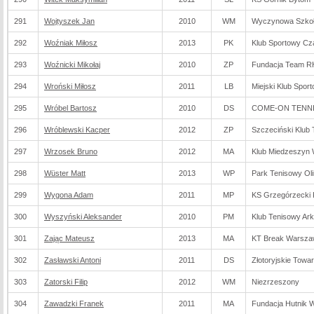
291
Wojtyszek Jan
2010
WM
Wyczynowa Szkoła
292
Woźniak Miłosz
2013
PK
Klub Sportowy Cz
293
Woźnicki Mikołaj
2010
ZP
Fundacja Team R
294
Wroński Miłosz
2011
LB
Miejski Klub Spor
295
Wróbel Bartosz
2010
DS
COME-ON TENNIS
296
Wróblewski Kacper
2012
ZP
Szczeciński Klub
297
Wrzosek Bruno
2012
MA
Klub Miedzeszyn
298
Wüster Matt
2013
WP
Park Tenisowy Ol
299
Wygona Adam
2011
MP
KS Grzegórzecki
300
Wyszyński Aleksander
2010
PM
Klub Tenisowy Ar
301
Zając Mateusz
2013
MA
KT Break Warsz
302
Zasławski Antoni
2011
DS
Złotoryjskie Towa
303
Zatorski Filip
2012
WM
Niezrzeszony
304
Zawadzki Franek
2011
MA
Fundacja Hutnik 