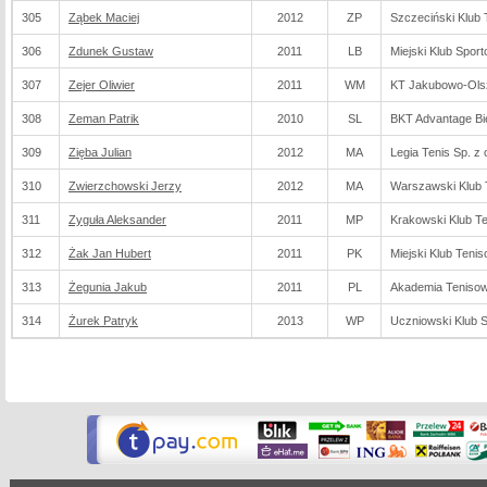
305
Ząbek Maciej
2012
ZP
Szczeciński Klub
306
Zdunek Gustaw
2011
LB
Miejski Klub Spor
307
Zejer Oliwier
2011
WM
KT Jakubowo-Ols
308
Zeman Patrik
2010
SL
BKT Advantage Bie
309
Zięba Julian
2012
MA
Legia Tenis Sp. z 
310
Zwierzchowski Jerzy
2012
MA
Warszawski Klub 
311
Zyguła Aleksander
2011
MP
Krakowski Klub 
312
Żak Jan Hubert
2011
PK
Miejski Klub Teni
313
Żegunia Jakub
2011
PL
Akademia Tenisow
314
Żurek Patryk
2013
WP
Uczniowski Klub 