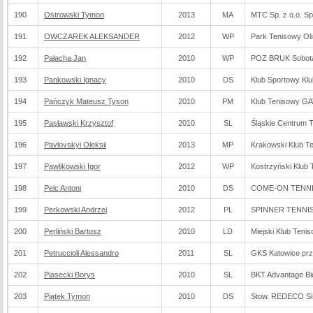
190
Ostrowski Tymon
2013
MA
MTC Sp. z o.o. Sp
191
OWCZAREK ALEKSANDER
2012
WP
Park Tenisowy Ol
192
Pałacha Jan
2010
WP
POZ BRUK Sobot
193
Pankowski Ignacy
2010
DS
Klub Sportowy Kl
194
Pańczyk Mateusz Tyson
2010
PM
Klub Tenisowy G
195
Pasławski Krzysztof
2010
SL
Śląskie Centrum 
196
Pavlovskyi Oleksii
2013
MP
Krakowski Klub 
197
Pawlikowski Igor
2012
WP
Kostrzyński Klub
198
Pelc Antoni
2010
DS
COME-ON TENNIS
199
Perkowski Andrzej
2012
PL
SPINNER TENNIS 
200
Perliński Bartosz
2010
LD
Miejski Klub Teni
201
Petruccioli Alessandro
2011
SL
GKS Katowice prz
202
Piasecki Borys
2010
SL
BKT Advantage Bie
203
Piątek Tymon
2010
DS
Stow. REDECO Si