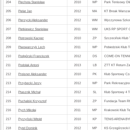
204
Piechota Stanisław
2010
WP
Park Tenisowy Ol
205
Pielat Jan
2012
MA
KT Break Warsz
206
Pierzycki Aleksander
2012
WM
Wyczynowa Szkoła
207
Pietkiewicz Stanisław
2011
WM
UKS RP SPORT O
208
Piotrowski Kacper
2010
ZP
Szczeciński Klub
209
Piwowarczyk Lech
2011
WP
Pobiedziski Klub 
210
Podgórski Franciszek
2012
DS
COME-ON TENNIS
211
Podolak Antoni
2013
LB
ZTT KT Return Z
212
Preisner Aleksander
2010
PK
Klub Sportowy Cz
213
Przybecki Jerzy
2012
WP
Park Rekreacyjno
214
Ptasznik Michał
2012
SL
Klub Sportowy 4 T
215
Puchalski Krzysztof
2010
ZP
Fundacja Team R
216
Pych Mikołaj
2011
MP
Krakowski Klub 
217
Pyrzyński Witold
2010
KP
TENIS ARENA BY
218
Pytel Dominik
2012
MP
KS Grzegórzecki