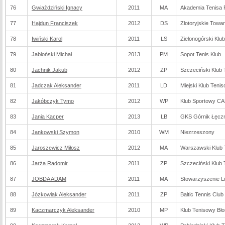
76
Gwiaździński Ignacy
2011
MA
Akademia Tenisa 
77
Hajdun Franciszek
2012
DS
Złotoryjskie Towa
78
Iwiński Karol
2011
LS
Zielonogórski Klu
79
Jabłoński Michał
2013
PM
Sopot Tenis Klub
80
Jachnik Jakub
2012
ZP
Szczeciński Klub
81
Jadczak Aleksander
2011
LD
Miejski Klub Teni
82
Jakóbczyk Tymo
2012
WP
Klub Sportowy C
83
Jania Kacper
2013
LB
GKS Górnik Łęcz
84
Jankowski Szymon
2010
WM
Niezrzeszony
85
Jaroszewicz Miłosz
2012
MA
Warszawski Klub 
86
Jarża Radomir
2011
ZP
Szczeciński Klub
87
JOBDA ADAM
2011
MA
Stowarzyszenie Li
88
Józkowiak Aleksander
2011
ZP
Baltic Tennis Club
89
Kaczmarczyk Aleksander
2010
MP
Klub Tenisowy Bł