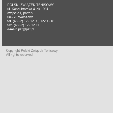
POLSKI ZWIĄZEK TENISOWY
ul. Konduktorska 4 lok.19/U
(wejście I, parter).
00-775 Warszawa
tel. (48-22) 122 12 00, 122 12 01
fax. (48-22) 122 12 11
e-mail: pzt@pzt.pl
Copyright Polski Związek Tenisowy.
All rights reserved