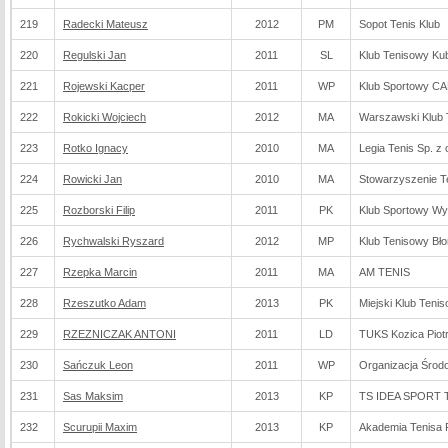
219
Radecki Mateusz
2012
PM
Sopot Tenis Klub
220
Regulski Jan
2011
SL
Klub Tenisowy Ku
221
Rojewski Kacper
2011
WP
Klub Sportowy C
222
Rokicki Wojciech
2012
MA
Warszawski Klub 
223
Rotko Ignacy
2010
MA
Legia Tenis Sp. z 
224
Rowicki Jan
2010
MA
Stowarzyszenie T
225
Rozborski Filip
2011
PK
Klub Sportowy Wy
226
Rychwalski Ryszard
2012
MP
Klub Tenisowy Bł
227
Rzepka Marcin
2011
MA
AM TENIS
228
Rzeszutko Adam
2013
PK
Miejski Klub Teni
229
RZEZNICZAK ANTONI
2011
LD
TUKS Kozica Piot
230
Sańczuk Leon
2011
WP
Organizacja Środ
231
Sas Maksim
2013
KP
TS IDEA SPORT 
232
Scurupii Maxim
2013
KP
Akademia Tenisa