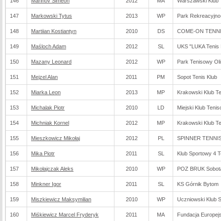
146
Marinov Simeon
2012
MA
Warszawski Klub 
147
Markowski Tytus
2013
WP
Park Rekreacyjno
148
Martiian Kostiantyn
2010
DS
COME-ON TENNIS
149
Maśloch Adam
2012
SL
UKS "LUKA Tenis
150
Mazany Leonard
2012
WP
Park Tenisowy Ol
151
Mejzel Alan
2011
PM
Sopot Tenis Klub
152
Miarka Leon
2013
MP
Krakowski Klub 
153
Michalak Piotr
2010
LD
Miejski Klub Teni
154
Michniak Kornel
2012
MP
Krakowski Klub 
155
Mieszkowicz Mikołaj
2012
PL
SPINNER TENNIS 
156
Mika Piotr
2011
SL
Klub Sportowy 4 T
157
Mikołajczak Aleks
2010
WP
POZ BRUK Sobot
158
Minkner Igor
2011
SL
KS Górnik Bytom
159
Miszkiewicz Maksymilian
2010
WP
Uczniowski Klub 
160
Miśkiewicz Marcel Fryderyk
2011
MA
Fundacja Europej