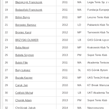
18
Błażejczyk Franciszek
2011
MA
Legia Tenis Sp. z 
19
Bodasiński Franciszek
2011
MA
Fundacja Europej
20
Böhm Borys
2011
WP
Leszno Tenis Klub
21
Borowiec Bartosz
2012
LD
Pabianicki Klub T
22
Broniec Karol
2012
MP
Tarnowski Klub T
23
BRZYSKI OLIWIER
2010
LB
GKS Górnik Łęcz
24
Buba Alexej
2010
MP
Krakowski Klub 
25
Bubeła Szymon
2013
PM
Sopot Tenis Klub
26
Bulski Filip
2011
MA
Akademia Tenis
27
Bury Łukasz
2011
SL
KS Górnik Bytom
28
Buzała Kacper
2011
MP
UKS Tenis24 Kra
29
Caruk Jan
2010
MA
KT Break Warsz
30
Celiński Michał
2010
LB
UKT Akademia Teni
31
Chomik Adam
2013
PM
Sopot Tenis Klub
32
Chróściak Jakub
2014
MA
Niezrzeszony