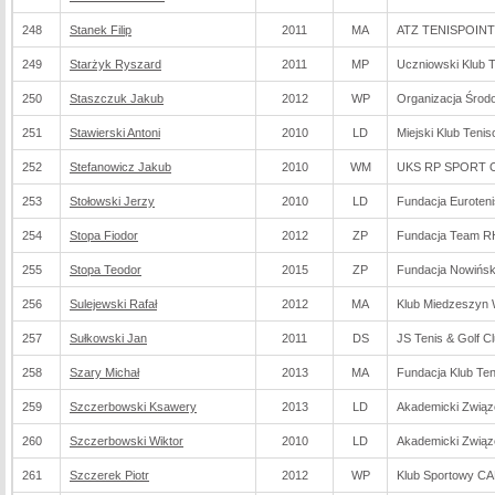
248
Stanek Filip
2011
MA
ATZ TENISPOINT 
249
Starżyk Ryszard
2011
MP
Uczniowski Klub 
250
Staszczuk Jakub
2012
WP
Organizacja Środ
251
Stawierski Antoni
2010
LD
Miejski Klub Teni
252
Stefanowicz Jakub
2010
WM
UKS RP SPORT O
253
Stołowski Jerzy
2010
LD
Fundacja Euroten
254
Stopa Fiodor
2012
ZP
Fundacja Team R
255
Stopa Teodor
2015
ZP
Fundacja Nowińsk
256
Sulejewski Rafał
2012
MA
Klub Miedzeszyn
257
Sułkowski Jan
2011
DS
JS Tenis & Golf C
258
Szary Michał
2013
MA
Fundacja Klub Ten
259
Szczerbowski Ksawery
2013
LD
Akademicki Związ
260
Szczerbowski Wiktor
2010
LD
Akademicki Związ
261
Szczerek Piotr
2012
WP
Klub Sportowy C