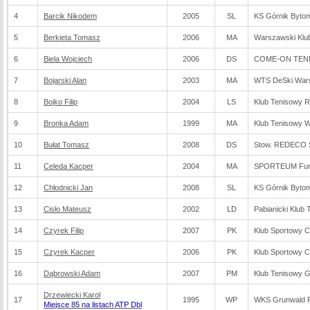
4
Barcik Nikodem
2005
SL
KS Górnik Byto
5
Berkieta Tomasz
2006
MA
Warszawski Klu
6
Biela Wojciech
2006
DS
COME-ON TENNI
7
Bojarski Alan
2003
MA
WTS DeSki War
8
Bojko Filip
2004
LS
Klub Tenisowy 
9
Bronka Adam
1999
MA
Klub Tenisowy 
10
Bułat Tomasz
2008
DS
Stow. REDECO 
11
Celeda Kacper
2004
MA
SPORTEUM Fund
12
Chłodnicki Jan
2008
SL
KS Górnik Byto
13
Cisło Mateusz
2002
LD
Pabianicki Klub
14
Czyrek Filip
2007
PK
Klub Sportowy C
15
Czyrek Kacper
2006
PK
Klub Sportowy C
16
Dąbrowski Adam
2007
PM
Klub Tenisowy 
Drzewiecki Karol
17
1995
WP
WKS Grunwald 
Miejsce 85 na listach ATP Dbl