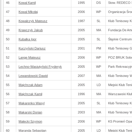
46
Kowal Kamil
1995
DS
Stow. REDECO 
47
Kowal Mikołaj
2006
WP
Organizacja Śr
48
Kowalczyk Mateusz
1987
SL
Klub Tenisowy K
49
Krawczyk Jakub
2005
MA
Fundacja De Arte
50
Kubalka Igor
2005
SL
Śląskie Centrum
51
Kuczyński Dariusz
2001
PM
Klub Tenisowy 
52
Lange Mateusz
2006
WP
POZ BRUK Sobo
53
Lechno-Wasiutyński Fryderyk
2005
WP
Park Rekreacyj
54
Lewandowski Dawid
2007
MA
Klub Tenisowy 
55
Majchrzak Adam
2005
LD
Miejski Klub Te
56
Majchrzak Kamil
1996
MA
Warszawski Klu
57
Makarenko Wasyl
2005
SL
Klub Tenisowy K
58
Makarski Dorian
2003
MA
Klub Tenisowy 
59
Malecki Szymon
2006
WP
KS Promień Opa
60
Maranda Sebastian
2005
LD
Miejski Klub Te