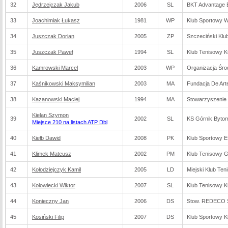
32
Jędrzejczak Jakub
2006
SL
BKT Advantage B
33
Joachimiak Łukasz
1981
WP
Klub Sportowy 
34
Juszczak Dorian
2005
ZP
Szczeciński Klu
35
Juszczak Paweł
1994
SL
Klub Tenisowy K
36
Kamrowski Marcel
2003
WP
Organizacja Śr
37
Kaśnikowski Maksymilian
2003
MA
Fundacja De Arte
38
Kazanowski Maciej
1994
MA
Stowarzyszenie 
Kielan Szymon
39
2002
SL
KS Górnik Byto
Miejsce 210 na listach ATP Dbl
40
Kiełb Dawid
2008
PK
Klub Sportowy Ef
41
Klimek Mateusz
2002
PM
Klub Tenisowy 
42
Kołodziejczyk Kamil
2005
LD
Miejski Klub Te
43
Kołowiecki Wiktor
2007
SL
Klub Tenisowy K
44
Konieczny Jan
2006
DS
Stow. REDECO 
45
Kosiński Filip
2007
DS
Klub Sportowy K