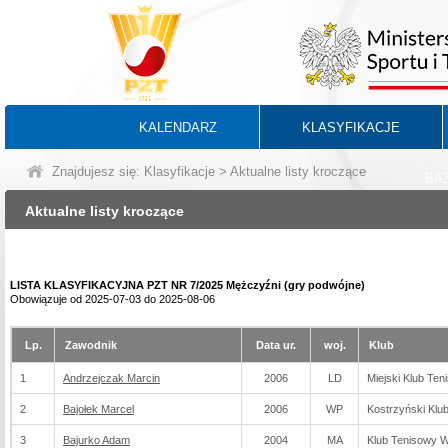
KALENDARZ
KLASYFIKACJE
Znajdujesz się:
Klasyfikacje
> Aktualne listy kroczące
BA
Aktualne listy kroczące
LISTA KLASYFIKACYJNA PZT NR 7/2025 Mężczyźni (gry podwójne)
Obowiązuje od 2025-07-03 do 2025-08-06
Lp.
Zawodnik
Data ur.
woj.
Klub
1
Andrzejczak Marcin
2006
LD
Miejski Klub Te
2
Bajołek Marcel
2006
WP
Kostrzyński Klu
3
Bajurko Adam
2004
MA
Klub Tenisowy 