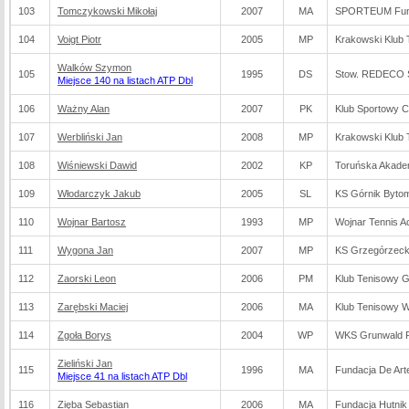
103
Tomczykowski Mikołaj
2007
MA
SPORTEUM Fund
104
Voigt Piotr
2005
MP
Krakowski Klub
Walków Szymon
105
1995
DS
Stow. REDECO 
Miejsce 140 na listach ATP Dbl
106
Ważny Alan
2007
PK
Klub Sportowy C
107
Werbliński Jan
2008
MP
Krakowski Klub
108
Wiśniewski Dawid
2002
KP
Toruńska Akade
109
Włodarczyk Jakub
2005
SL
KS Górnik Byto
110
Wojnar Bartosz
1993
MP
Wojnar Tennis 
111
Wygona Jan
2007
MP
KS Grzegórzeck
112
Zaorski Leon
2006
PM
Klub Tenisowy 
113
Zarębski Maciej
2006
MA
Klub Tenisowy 
114
Zgoła Borys
2004
WP
WKS Grunwald 
Zieliński Jan
115
1996
MA
Fundacja De Arte
Miejsce 41 na listach ATP Dbl
116
Zięba Sebastian
2006
MA
Fundacja Hutni