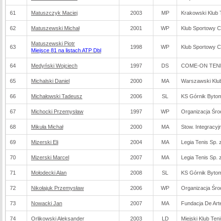
61
Matuszczyk Maciej
2003
MP
Krakowski Klub
62
Matuszewski Michał
2001
WP
Klub Sportowy 
Matuszewski Piotr
63
1998
WP
Klub Sportowy 
Miejsce 81 na listach ATP Dbl
64
Medyński Wojciech
1997
DS
COME-ON TENNI
65
Michalski Daniel
2000
MA
Warszawski Klu
66
Michałowski Tadeusz
2006
SL
KS Górnik Byto
67
Michocki Przemysław
1997
WP
Organizacja Śr
68
Mikuła Michał
2000
MA
Stow. Integracyj
69
Mizerski Eli
2004
MA
Legia Tenis Sp. z
70
Mizerski Marcel
2007
MA
Legia Tenis Sp. z
71
Mołodecki Alan
2008
SL
KS Górnik Byto
72
Nikołajuk Przemysław
2006
WP
Organizacja Śr
73
Nowacki Jan
2007
MA
Fundacja De Arte
74
Orlikowski Aleksander
2003
LD
Miejski Klub Te