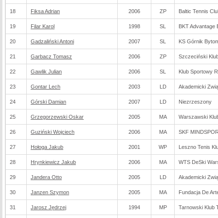
18
Fiksa Adrian
2006
ZP
Baltic Tennis Cl
19
Filar Karol
1998
SL
BKT Advantage B
20
Gadzaliński Antoni
2007
SL
KS Górnik Byto
21
Garbacz Tomasz
2006
ZP
Szczeciński Klu
22
Gawlik Julian
2006
SL
Klub Sportowy 
23
Gontar Lech
2003
LD
Akademicki Zwi
24
Górski Damian
2007
LD
Niezrzeszony
25
Grzegorzewski Oskar
2005
MA
Warszawski Klu
26
Guziński Wojciech
2006
MA
SKF MINDSPO
27
Hołoga Jakub
2001
WP
Leszno Tenis Kl
28
Hrynkiewicz Jakub
2006
MA
WTS DeSki War
29
Jandera Otto
2005
LD
Akademicki Zwi
30
Janzen Szymon
2005
MA
Fundacja De Arte
31
Jarosz Jędrzej
1994
MP
Tarnowski Klub 