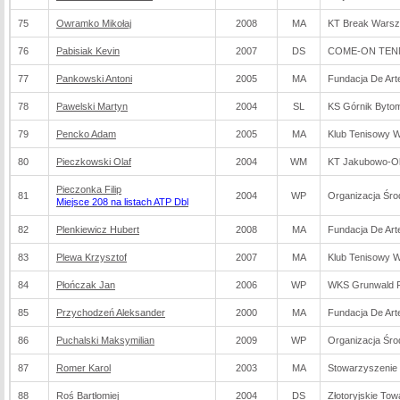
75
Owramko Mikołaj
2008
MA
KT Break Wars
76
Pabisiak Kevin
2007
DS
COME-ON TENNI
77
Pankowski Antoni
2005
MA
Fundacja De Arte
78
Pawelski Martyn
2004
SL
KS Górnik Byto
79
Pencko Adam
2005
MA
Klub Tenisowy 
80
Pieczkowski Olaf
2004
WM
KT Jakubowo-Ol
Pieczonka Filip
81
2004
WP
Organizacja Śr
Miejsce 208 na listach ATP Dbl
82
Plenkiewicz Hubert
2008
MA
Fundacja De Arte
83
Plewa Krzysztof
2007
MA
Klub Tenisowy 
84
Płończak Jan
2006
WP
WKS Grunwald 
85
Przychodzeń Aleksander
2000
MA
Fundacja De Arte
86
Puchalski Maksymilian
2009
WP
Organizacja Śr
87
Romer Karol
2003
MA
Stowarzyszenie 
88
Roś Bartłomiej
2004
DS
Złotoryjskie To