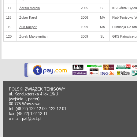
117
Żarski Marcin
2005
SL
KS Górnik Byto
118
Żuber Karol
2006
MA
Klub Tenisowy 
119
Żuk Kacper
1999
MA
Fundacja De Arte
120
Żurek Maksymilian
2009
SL
GKS Katowice p
POLSKI ZWIĄZEK TENISOWY
ul. Konduktorska 4 lok.19/U
(wejście I, parter).
00-775 Warszawa
tel. (48-22) 122 12 00, 122 12 01
fax. (48-22) 122 12 11
e-mail: pzt@pzt.pl