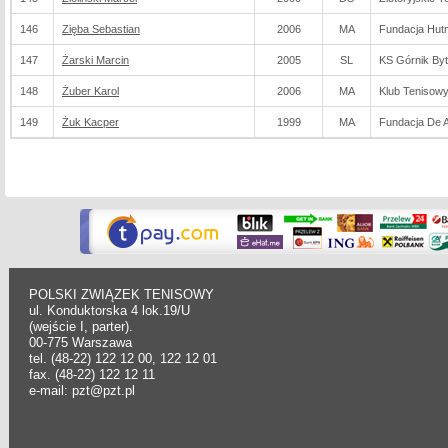
146
Zięba Sebastian
2006
MA
Fundacja Hut
147
Żarski Marcin
2005
SL
KS Górnik By
148
Żuber Karol
2006
MA
Klub Tenisow
149
Żuk Kacper
1999
MA
Fundacja De Ar
POLSKI ZWIĄZEK TENISOWY
ul. Konduktorska 4 lok.19/U
(wejście I, parter).
00-775 Warszawa
tel. (48-22) 122 12 00, 122 12 01
fax. (48-22) 122 12 11
e-mail: pzt@pzt.pl