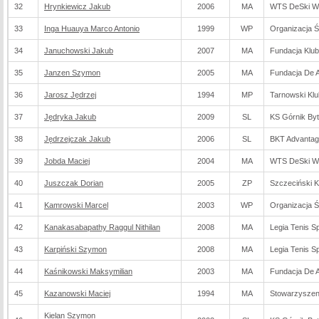
32
Hrynkiewicz Jakub
2006
MA
WTS DeSki W
33
Inga Huauya Marco Antonio
1999
WP
Organizacja 
34
Januchowski Jakub
2007
MA
Fundacja Klub
35
Janzen Szymon
2005
MA
Fundacja De Ar
36
Jarosz Jędrzej
1994
MP
Tarnowski Kl
37
Jędryka Jakub
2009
SL
KS Górnik By
38
Jędrzejczak Jakub
2006
SL
BKT Advantage
39
Jobda Maciej
2004
MA
WTS DeSki W
40
Juszczak Dorian
2005
ZP
Szczeciński K
41
Kamrowski Marcel
2003
WP
Organizacja 
42
Kanakasabapathy Raggul Nithilan
2008
MA
Legia Tenis Sp
43
Karpiński Szymon
2008
MA
Legia Tenis Sp
44
Kaśnikowski Maksymilian
2003
MA
Fundacja De Ar
45
Kazanowski Maciej
1994
MA
Stowarzyszeni
Kielan Szymon