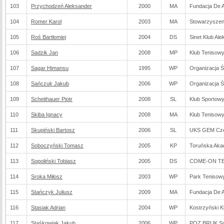
103
Przychodzeń Aleksander
2000
MA
Fundacja De Ar
104
Romer Karol
2003
MA
Stowarzyszen
105
Roś Bartłomiej
2004
DS
Sinet Klub A
106
Sadzik Jan
2008
MP
Klub Tenisowy
107
Sagar Himansu
1995
WP
Organizacja 
108
Sańczuk Jakub
2006
WP
Organizacja 
109
Scheithauer Piotr
2008
SL
Klub Sportow
110
Skiba Ignacy
2008
MA
Klub Tenisow
111
Skupiński Bartosz
2006
SL
UKS GEM Cz
112
Soboczyński Tomasz
2005
KP
Toruńska Aka
113
Sopoliński Tobiasz
2005
DS
COME-ON TEN
114
Sroka Miłosz
2003
WP
Park Tenisow
115
Stańczyk Juliusz
2009
MA
Fundacja De Ar
116
Stasiak Adrian
2004
WP
Kostrzyński K
117
Staśkowiak Jakub
2006
WP
POZ BRUK So