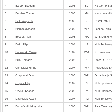
4
Barcik Nikodem
2005
SL
KS Górnik By
5
Berkieta Tomasz
2006
MA
Warszawski K
6
Biela Wojciech
2006
DS
COME-ON TEN
7
Biernacki Jacek
2009
WP
Leszno Tenis 
8
Bojarski Alan
2003
MA
WTS DeSki W
9
Bojko Filip
2004
LS
Klub Tenisow
10
Borkowski Mikołaj
1987
WM
KT Jakubowo-
11
Bułat Tomasz
2008
DS
Stow. REDEC
12
Chmielewski Filip
2007
WP
Pobiedziski K
13
Czapracki Odo
2006
WP
Organizacja 
14
Czyrek Filip
2007
PK
Klub Sportowy
15
Czyrek Kacper
2006
PK
Klub Sportowy
16
Dąbrowski Adam
2007
PM
Klub Tenisow
17
Domański Maksymilian
2006
WP
Park Tenisow