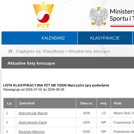
KALENDARZ
KLASYFIKACJE
Znajdujesz się:
Klasyfikacje
> Aktualne listy kroczące
BA
Aktualne listy kroczące
LISTA KLASYFIKACYJNA PZT NR 7/2026 Mężczyźni (gry podwójne)
Obowiązuje od 2026-07-02 do 2026-08-05
Lp.
Zawodnik
Data ur.
woj.
Klub
1
Andrzejczak Marcin
2006
LD
Miejski Klub 
2
Andrzejewski Kamil
2009
WP
Organizacja 
3
Barański Mieszko
2009
WP
Pobiedziski K