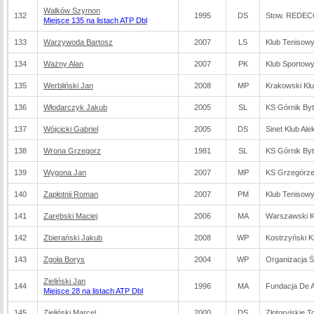
Walków Szymon
132
1995
DS
Stow. REDEC
Miejsce 135 na listach ATP Dbl
133
Warzywoda Bartosz
2007
LS
Klub Tenisowy
134
Ważny Alan
2007
PK
Klub Sportowy
135
Werbliński Jan
2008
MP
Krakowski Kl
136
Włodarczyk Jakub
2005
SL
KS Górnik By
137
Wójcicki Gabriel
2005
DS
Sinet Klub A
138
Wrona Grzegorz
1981
SL
KS Górnik By
139
Wygona Jan
2007
MP
KS Grzegórze
140
Zapłotnii Roman
2007
PM
Klub Tenisowy
141
Zarębski Maciej
2006
MA
Warszawski K
142
Zbierański Jakub
2008
WP
Kostrzyński K
143
Zgoła Borys
2004
WP
Organizacja 
Zieliński Jan
144
1996
MA
Fundacja De Ar
Miejsce 28 na listach ATP Dbl
145
Zieliński Marcel
2000
DS
Złotoryjskie 