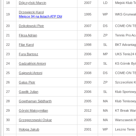
18
Dójczyński Marcin
2007
LD
Miejski Klub 
Drzewiecki Karol
19
1995
WP
WKS Grunwal
Miejsce 94 na listach ATP Dbl
20
Dzikołowski Piotr
2007
DS
COME-ON TEN
21
Fiksa Adrian
2006
ZP
Tennis Pro A
22
Filar Karol
1998
SL
BKT Advantage
23
Fura Bartosz
2006
MP
UKS Tenis24 
24
Gadzaliński Antoni
2007
SL
KS Górnik By
25
Gajewski Antoni
2008
DS
COME-ON TEN
26
Galus Piotr
2000
ZP
Szczeciński K
27
Gawlik Julian
2006
SL
Klub Sportow
28
Gowthaman Siddharth
2005
MA
Klub Tenisow
29
Górski Maksymilian
2012
MA
KT Break Wa
30
Grzegorzewski Oskar
2005
MA
Warszawski K
31
Hołoga Jakub
2001
WP
Leszno Tenis 