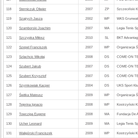
118
Sterniczuk Oliwier
2007
ZP
Szczeciński K
119
Szajrych Jasza
2002
WP
WKS Grunwal
120
Szamborski Joachim
2007
MA
Legia Tenis Sp
121
Szczypka Miłosz
2010
SL
BKT Advantage
122
Szepel Franciszek
2007
WP
Organizacja 
123
Szlachcic Mikołaj
2008
DS
COME-ON TEN
124
Szubert Jakub
2007
DS
COME-ON TEN
125
Szubert Krzysztof
2007
DS
COME-ON TEN
126
Szymkowiak Kacper
2004
DS
UKS Sport Kl
127
Świtka Mateusz
2009
WP
Organizacja 
128
Tejerina Ignacio
2008
WP
Kostrzyński K
129
Towcziga Eugene
2008
MA
Fundacja De Ar
130
Ucher Leonard
2009
MA
Legia Tenis Sp
131
Waligórski Franciszek
2009
WP
Kostrzyński K