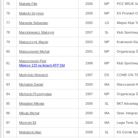
75
Makieła Filip
2006
WP
POZ BRUK So
76
Malecki Szymon
2006
WP
KS Promień O
77
Maranda Sebastian
2005
LD
Miejski Klub 
78
Marcinkiewicz Maksym
2007
SL
Klub Sportowy
79
Matuszczyk Maciej
2003
MP
Krakowski Kl
80
Matuszewski Michał
2001
WP
Organizacja 
Matuszewski Piotr
81
1998
WP
Klub Sportow
Miejsce 133 na listach ATP Dbl
82
Medyński Wojciech
1997
DS
COME-ON TEN
83
Michalski Daniel
2000
MA
Warszawski K
84
Michocki Przemysław
1997
WP
Organizacja 
85
Migdalski Mikołaj
2006
SL
BKT Advantage
86
Mikuła Michał
2000
MA
Stow. Integra
87
Mizerski Eli
2004
MA
Legia Tenis Sp
88
Mołodecki Alan
2008
SL
KS Górnik By