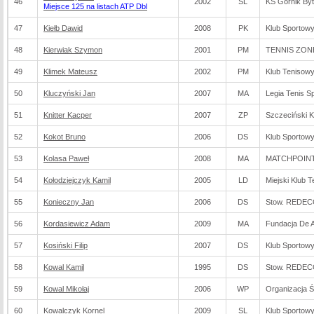
46
2002
SL
KS Górnik By
Miejsce 125 na listach ATP Dbl
47
Kiełb Dawid
2008
PK
Klub Sportowy
48
Kierwiak Szymon
2001
PM
TENNIS ZO
49
Klimek Mateusz
2002
PM
Klub Tenisow
50
Kluczyński Jan
2007
MA
Legia Tenis Sp
51
Knitter Kacper
2007
ZP
Szczeciński K
52
Kokot Bruno
2006
DS
Klub Sportow
53
Kolasa Paweł
2008
MA
MATCHPOINT
54
Kołodziejczyk Kamil
2005
LD
Miejski Klub 
55
Konieczny Jan
2006
DS
Stow. REDEC
56
Kordasiewicz Adam
2009
MA
Fundacja De Ar
57
Kosiński Filip
2007
DS
Klub Sportow
58
Kowal Kamil
1995
DS
Stow. REDEC
59
Kowal Mikołaj
2006
WP
Organizacja 
60
Kowalczyk Kornel
2009
SL
Klub Sportowy