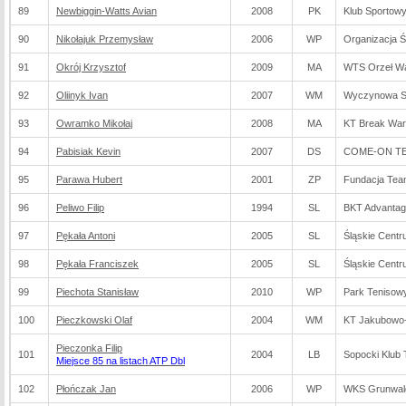
89
Newbiggin-Watts Avian
2008
PK
Klub Sportow
90
Nikołajuk Przemysław
2006
WP
Organizacja 
91
Okrój Krzysztof
2009
MA
WTS Orzeł W
92
Oliinyk Ivan
2007
WM
Wyczynowa Sz
93
Owramko Mikołaj
2008
MA
KT Break Wa
94
Pabisiak Kevin
2007
DS
COME-ON TEN
95
Parawa Hubert
2001
ZP
Fundacja Te
96
Peliwo Filip
1994
SL
BKT Advantage
97
Pękała Antoni
2005
SL
Śląskie Cent
98
Pękała Franciszek
2005
SL
Śląskie Cent
99
Piechota Stanisław
2010
WP
Park Tenisow
100
Pieczkowski Olaf
2004
WM
KT Jakubowo-
Pieczonka Filip
101
2004
LB
Sopocki Klub
Miejsce 85 na listach ATP Dbl
102
Płończak Jan
2006
WP
WKS Grunwal