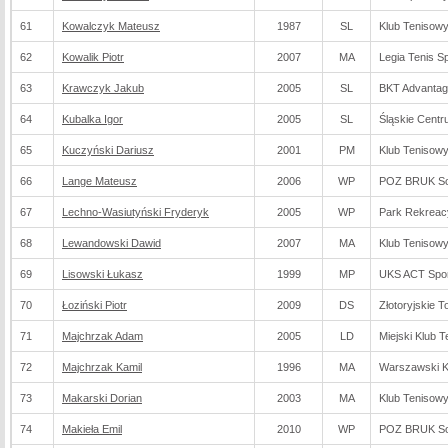
61
Kowalczyk Mateusz
1987
SL
Klub Tenisowy
62
Kowalik Piotr
2007
MA
Legia Tenis Sp
63
Krawczyk Jakub
2005
SL
BKT Advantage
64
Kubalka Igor
2005
SL
Śląskie Cent
65
Kuczyński Dariusz
2001
PM
Klub Tenisow
66
Lange Mateusz
2006
WP
POZ BRUK So
67
Lechno-Wasiutyński Fryderyk
2005
WP
Park Rekreac
68
Lewandowski Dawid
2007
MA
Klub Tenisow
69
Lisowski Łukasz
1999
MP
UKS ACT Spor
70
Łoziński Piotr
2009
DS
Złotoryjskie 
71
Majchrzak Adam
2005
LD
Miejski Klub 
72
Majchrzak Kamil
1996
MA
Warszawski K
73
Makarski Dorian
2003
MA
Klub Tenisow
74
Makieła Emil
2010
WP
POZ BRUK So