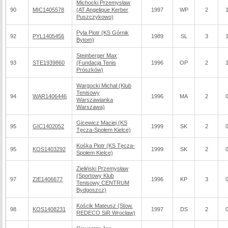
Michocki Przemysław
90
MIC1405578
(AT Angelique Kerber
1997
WP
2
Puszczykowo)
Pyla Piotr (KS Górnik
92
PYL1405456
1989
SL
3
Bytom)
Steinberger Max
93
STE1939860
(Fundacja Tenis
1996
OP
2
Prószków)
Wargocki Michał (Klub
Tenisowy
94
WAR1406446
1996
MA
2
Warszawianka
Warszawa)
Gicewicz Maciej (KS
95
GIC1402052
1999
SK
2
Tęcza-Społem Kielce)
Kośka Piotr (KS Tęcza-
95
KOS1403292
1999
SK
2
Społem Kielce)
Zieliński Przemysław
(Sportowy Klub
97
ZIE1406677
1996
KP
3
Tenisowy CENTRUM
Bydgoszcz)
Kościk Mateusz (Stow.
98
KOS1408231
1997
DS
2
REDECO SiR Wrocław)