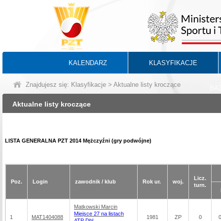
KALENDARZ
KLASYFIKACJE
Znajdujesz się:
Klasyfikacje
> Aktualne listy kroczące
BA
Aktualne listy kroczące
LISTA GENERALNA PZT 2014 Mężczyźni (gry podwójne)
Licz.
Poz.
Login
zawodnik / klub
Rok ur.
woj.
turn.
Matkowski Marcin
Miejsce 27 na listach
1
MAT1404088
1981
ZP
0
ATP Dbl