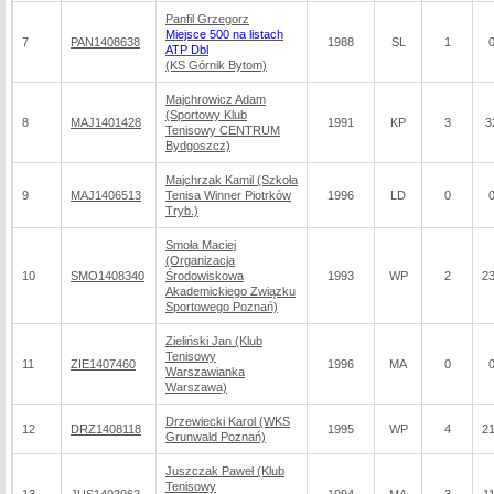
Panfil Grzegorz
Miejsce 500 na listach
7
PAN1408638
1988
SL
1
ATP Dbl
(KS Górnik Bytom)
Majchrowicz Adam
(Sportowy Klub
8
MAJ1401428
1991
KP
3
3
Tenisowy CENTRUM
Bydgoszcz)
Majchrzak Kamil (Szkoła
9
MAJ1406513
Tenisa Winner Piotrków
1996
LD
0
Tryb.)
Smoła Maciej
(Organizacja
10
SMO1408340
Środowiskowa
1993
WP
2
23
Akademickiego Związku
Sportowego Poznań)
Zieliński Jan (Klub
Tenisowy
11
ZIE1407460
1996
MA
0
Warszawianka
Warszawa)
Drzewiecki Karol (WKS
12
DRZ1408118
1995
WP
4
21
Grunwald Poznań)
Juszczak Paweł (Klub
Tenisowy