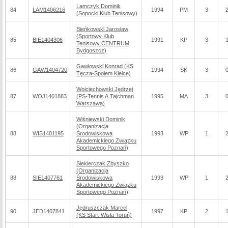
Lamczyk Dominik
84
LAM1406216
1994
PM
3
(Sopocki Klub Tenisowy)
Bieńkowski Jarosław
(Sportowy Klub
85
BIE1404306
1991
KP
3
Tenisowy CENTRUM
Bydgoszcz)
Gawłowski Konrad (KS
86
GAW1404720
1994
SK
3
Tęcza-Społem Kielce)
Wojciechowski Jędrzej
87
WOJ1401883
(PS-Tennis A.Tajchman
1995
MA
3
Warszawa)
Wiśniewski Dominik
(Organizacja
88
WIS1401195
Środowiskowa
1993
WP
1
Akademickiego Związku
Sportowego Poznań)
Siekierczak Zbyszko
(Organizacja
88
SIE1407761
Środowiskowa
1993
WP
1
Akademickiego Związku
Sportowego Poznań)
Jędruszczak Marcel
90
JED1407841
1997
KP
2
(KS Start-Wisła Toruń)