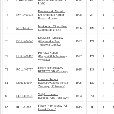
Łódź)
Kwaśniewski Mieszko
76
KWA1403915
(AT Angelique Kerber
1998
WP
1
Puszczykowo)
Mruk Adam (Sport Profi
77
MRU1404513
1996
DS
4
System Sp. z o.o.)
Dopierała Remigiusz
78
DOP1404640
(Głogowskie Tow.
1997
DS
4
Tenisowe Głogów)
Hurkacz Hubert
79
HUR1402426
(Krzycki Klub Tenisowy
1997
DS
1
Wrocław)
Rolski Michał (Stow.
79
ROL1405767
1995
DS
1
REDECO SiR Wrocław)
Lemiesz Kacper
81
LEM1404944
(Stowarzyszenie Tenisa
1995
DS
4
Ziemnego, Polkowice)
Sołtyka Tomasz
82
SOL1401454
1993
PM
3
(Sopocki Klub Tenisowy)
Filipek Przemysław (KS
83
FIL1404683
1993
SL
2
Górnik Bytom)