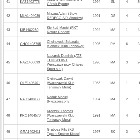
41
KAZ1402778
1994
SL
4
3
Górnik Bytom)
Mlazga Adam (Stow.
42
MLA1404039
1991
DS
4
REDECO SiR Wrocław)
Kierkuś Maciej (RKT
43
KIE1402260
1994
MA
1
4
Return Radom)
Chojnowski Sebastian
44
CHO1403795
1995
PM
6
2
(Sopocki Klub Tenisowy)
Nazaruk Dominik (ATZ
TENISPOINT
45
NAZ1406899
1996
MA
3
2
Warszawa przy Chiwes
Sport s.c.)
Olejniczak Dawid
46
OLE1405401
(Warszawski Klub
1983
MA
1
Tenisowy Mera)
Naduk Maciej
47
NAD1408177
1994
MA
2
(Niezrzeszony)
Kroczek Thomas
48
KRO1404578
(Warszawski Klub
1991
MA
4
Tenisowy Mera)
Grabosz Filip (KS
49
GRA1402411
1997
SK
3
Tęcza-Społem Kielce)