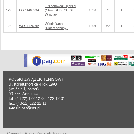
Orzechowski Jędrzej
122
ORZ1408234
(Stow. REDECO SiR
1996
DS
1
Wrocław)
Wójcik Yann
122
WOJ1428915
1996
MA
1
(Niezrzeszony)
POLSKI ZWIĄZEK TENISOWY
ul. Konduktorska 4 lok.19/U
(wejście I, parter).
00-775 Warszawa
tel. (48-22) 122 12 00, 122 12 01
fax. (48-22) 122 12 11
e-mail: pzt@pzt.pl
Copyright Polski Związek Tenisowy.