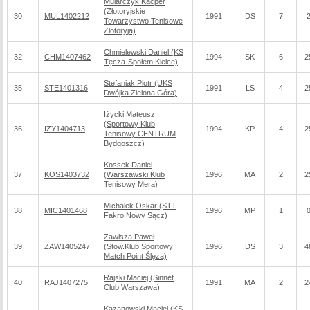
Mularczyk Kacper
(Złotoryjskie
30
MUL1402212
1991
DS
7
Towarzystwo Tenisowe
Złotoryja)
Chmielewski Daniel (KS
32
CHM1407462
1994
SK
6
2
Tęcza-Społem Kielce)
Stefaniak Piotr (UKS
35
STE1401316
1991
LS
4
2
Dwójka Zielona Góra)
Iżycki Mateusz
(Sportowy Klub
36
IZY1404713
1994
KP
4
2
Tenisowy CENTRUM
Bydgoszcz)
Kossek Daniel
37
KOS1403732
(Warszawski Klub
1996
MA
2
2
Tenisowy Mera)
Michałek Oskar (STT
38
MIC1401468
1996
MP
1
Fakro Nowy Sącz)
Zawisza Paweł
39
ZAW1405247
(Stow.Klub Sportowy
1996
DS
3
4
Match Point Ślęza)
Rajski Maciej (Sinnet
40
RAJ1407275
1991
MA
2
2
Club Warszawa)
Kazanowski Maciej (KS