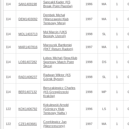
Sancakli Kader (KS
114
SAN1409198
1986
MA
1
Break-Point Piastów)
Dembek Michał
114
DEM1403092
(Warszawski Klub
1997
MA
1
Tenisowy Mera)
Mol Marcin (UKS
114
MOL1403713
1998
SL
1
Beskidy Ustroń)
Maroszek Bartłomiej
114
MAR1407816
1997
MA
1
(RKT Return Radom)
Łobos Michał (Stow.Klub
114
LOB1407282
Sportowy Match Point
1998
DS
1
Ślęza)
Radwan Wiktor (KS
114
RAD1408237
1998
SL
1
Górnik Bytom)
Berszakiewicz Charles
114
BER1407132
(KS Grzegórzecki
1998
MP
1
Kraków)
Kokulewski Arnold
122
KOK1406792
(Górniczy Klub
1996
LS
1
Tenisowy Nafta )
Czerklewicz Jan
122
CZE1403681
1997
MA
1
(Niezrzeszony)