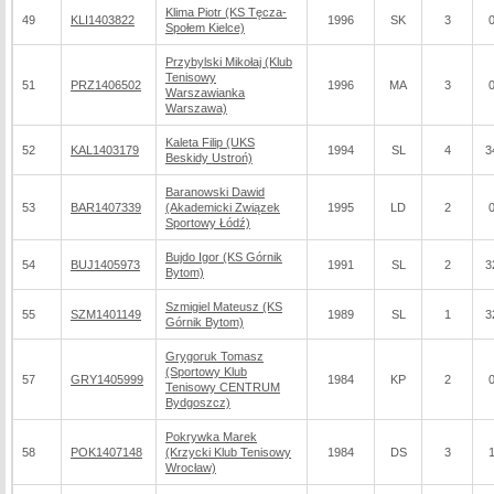
Klima Piotr (KS Tęcza-
49
KLI1403822
1996
SK
3
Społem Kielce)
Przybylski Mikołaj (Klub
Tenisowy
51
PRZ1406502
1996
MA
3
Warszawianka
Warszawa)
Kaleta Filip (UKS
52
KAL1403179
1994
SL
4
3
Beskidy Ustroń)
Baranowski Dawid
53
BAR1407339
(Akademicki Związek
1995
LD
2
Sportowy Łódź)
Bujdo Igor (KS Górnik
54
BUJ1405973
1991
SL
2
3
Bytom)
Szmigiel Mateusz (KS
55
SZM1401149
1989
SL
1
3
Górnik Bytom)
Grygoruk Tomasz
(Sportowy Klub
57
GRY1405999
1984
KP
2
Tenisowy CENTRUM
Bydgoszcz)
Pokrywka Marek
58
POK1407148
(Krzycki Klub Tenisowy
1984
DS
3
Wrocław)