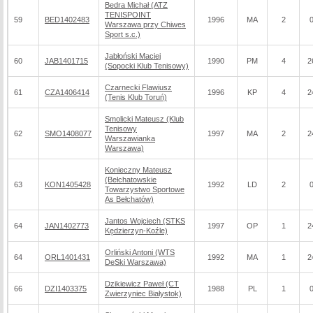
Bedra Michał (ATZ
TENISPOINT
59
BED1402483
1996
MA
2
Warszawa przy Chiwes
Sport s.c.)
Jabłoński Maciej
60
JAB1401715
1990
PM
4
2
(Sopocki Klub Tenisowy)
Czarnecki Flawiusz
61
CZA1406414
1996
KP
4
2
(Tenis Klub Toruń)
Smolicki Mateusz (Klub
Tenisowy
62
SMO1408077
1997
MA
2
2
Warszawianka
Warszawa)
Konieczny Mateusz
(Bełchatowskie
63
KON1405428
1992
LD
2
Towarzystwo Sportowe
As Bełchatów)
Jantos Wojciech (STKS
64
JAN1402773
1997
OP
1
2
Kędzierzyn-Koźle)
Orliński Antoni (WTS
64
ORL1401431
1992
MA
1
2
DeSki Warszawa)
Dzikiewicz Paweł (CT
66
DZI1403375
1988
PL
1
Zwierzyniec Białystok)