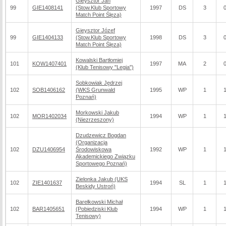
Gieysztor Jan
99
GIE1408141
(Stow.Klub Sportowy
1997
DS
3
Match Point Ślęza)
Gieysztor Józef
99
GIE1404133
(Stow.Klub Sportowy
1998
DS
3
Match Point Ślęza)
Kowalski Bartłomiej
101
KOW1407401
1997
MA
2
(Klub Tenisowy "Legia")
Sobkowiak Jędrzej
102
SOB1406162
(WKS Grunwald
1995
WP
1
Poznań)
Morkowski Jakub
102
MOR1402034
1994
WP
1
(Niezrzeszony)
Dzudzewicz Bogdan
(Organizacja
102
DZU1406954
Środowiskowa
1992
WP
1
Akademickiego Związku
Sportowego Poznań)
Zielonka Jakub (UKS
102
ZIE1401637
1994
SL
1
Beskidy Ustroń)
Barełkowski Michał
102
BAR1405651
(Pobiedziski Klub
1994
WP
1
Tenisowy)