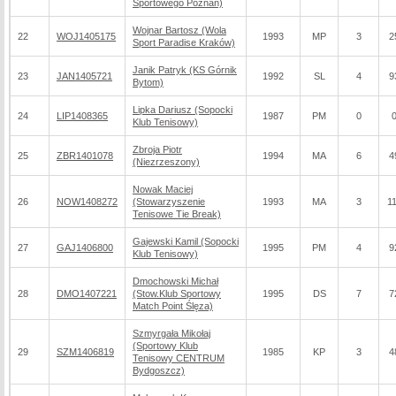
Sportowego Poznań)
Wojnar Bartosz (Wola
22
WOJ1405175
1993
MP
3
2
Sport Paradise Kraków)
Janik Patryk (KS Górnik
23
JAN1405721
1992
SL
4
9
Bytom)
Lipka Dariusz (Sopocki
24
LIP1408365
1987
PM
0
Klub Tenisowy)
Zbroja Piotr
25
ZBR1401078
1994
MA
6
4
(Niezrzeszony)
Nowak Maciej
26
NOW1408272
(Stowarzyszenie
1993
MA
3
1
Tenisowe Tie Break)
Gajewski Kamil (Sopocki
27
GAJ1406800
1995
PM
4
9
Klub Tenisowy)
Dmochowski Michał
28
DMO1407221
(Stow.Klub Sportowy
1995
DS
7
7
Match Point Ślęza)
Szmyrgała Mikołaj
(Sportowy Klub
29
SZM1406819
1985
KP
3
4
Tenisowy CENTRUM
Bydgoszcz)