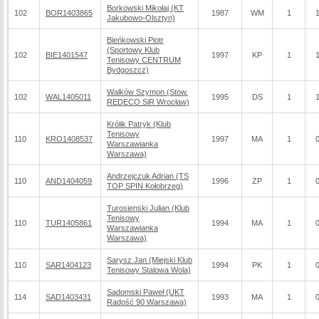
Borkowski Mikołaj (KT
102
BOR1403865
1987
WM
1
Jakubowo-Olsztyn)
Bieńkowski Piotr
(Sportowy Klub
102
BIE1401547
1997
KP
1
Tenisowy CENTRUM
Bydgoszcz)
Walków Szymon (Stow.
102
WAL1405011
1995
DS
1
REDECO SiR Wrocław)
Królik Patryk (Klub
Tenisowy
110
KRO1408537
1997
MA
1
Warszawianka
Warszawa)
Andrzejczuk Adrian (TS
110
AND1404059
1996
ZP
1
TOP SPIN Kołobrzeg)
Turosienski Julian (Klub
Tenisowy
110
TUR1405861
1994
MA
1
Warszawianka
Warszawa)
Sarysz Jan (Miejski Klub
110
SAR1404123
1994
PK
1
Tenisowy Stalowa Wola)
Sadomski Paweł (UKT
114
SAD1403431
1993
MA
1
Radość 90 Warszawa)