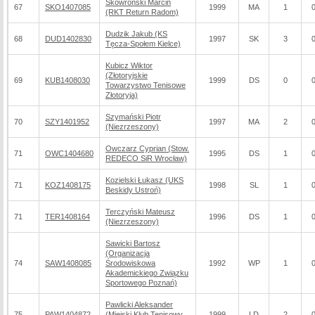
Skowroński Marcin
67
SKO1407085
1999
MA
1
(RKT Return Radom)
Dudzik Jakub (KS
68
DUD1402830
1997
SK
3
Tęcza-Społem Kielce)
Kubicz Wiktor
(Złotoryjskie
69
KUB1408030
1999
DS
0
Towarzystwo Tenisowe
Złotoryja)
Szymański Piotr
70
SZY1401952
1997
MA
2
(Niezrzeszony)
Owczarz Cyprian (Stow.
71
OWC1404680
1995
DS
1
REDECO SiR Wrocław)
Kozielski Łukasz (UKS
71
KOZ1408175
1998
SL
1
Beskidy Ustroń)
Terczyński Mateusz
71
TER1408164
1996
DS
1
(Niezrzeszony)
Sawicki Bartosz
(Organizacja
74
SAW1408085
Środowiskowa
1992
WP
1
Akademickiego Związku
Sportowego Poznań)
Pawlicki Aleksander
75
PAW1404872
(Miejski Klub Tenisowy
1999
LD
2