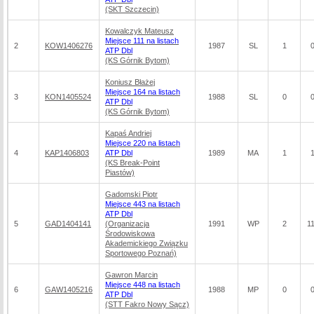
(SKT Szczecin)
Kowalczyk Mateusz
Miejsce 111 na listach
2
KOW1406276
1987
SL
1
ATP Dbl
(KS Górnik Bytom)
Koniusz Błażej
Miejsce 164 na listach
3
KON1405524
1988
SL
0
ATP Dbl
(KS Górnik Bytom)
Kapaś Andriej
Miejsce 220 na listach
4
KAP1406803
ATP Dbl
1989
MA
1
(KS Break-Point
Piastów)
Gadomski Piotr
Miejsce 443 na listach
ATP Dbl
5
GAD1404141
(Organizacja
1991
WP
2
1
Środowiskowa
Akademickiego Związku
Sportowego Poznań)
Gawron Marcin
Miejsce 448 na listach
6
GAW1405216
1988
MP
0
ATP Dbl
(STT Fakro Nowy Sącz)