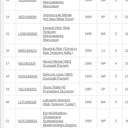
13
JUS1402062
1994
MA
3
1
Warszawianka
Warszawa)
Jędruszczak Mikołaj
14
JED1408059
1993
KP
5
21
(KS Start-Wisła Toruń)
Łomacki Piotr (Klub
Tenisowy
15
LOM1403560
1995
MA
3
1
Warszawianka
Warszawa)
Barański Piotr (Górniczy
16
BAR1403013
1993
LS
6
12
Klub Tenisowy Nafta )
Nispoń Michał (WKS
17
NIS1403324
1995
WP
4
2
Grunwald Poznań)
Dończyk Louis (WKS
18
DON1402642
1993
WP
5
17
Grunwald Poznań)
Teurer Rafał (AT
19
TEU1404253
1987
ZP
1
15
Promasters Szczecin)
Lutkowski Wojciech
20
LUT1406105
1992
MA
4
12
(Klub Tenisowy "Legia")
Kocyła Arkadiusz
(Organizacja
21
KOC1406616
Środowiskowa
1993
WP
2
6
Akademickiego Związku