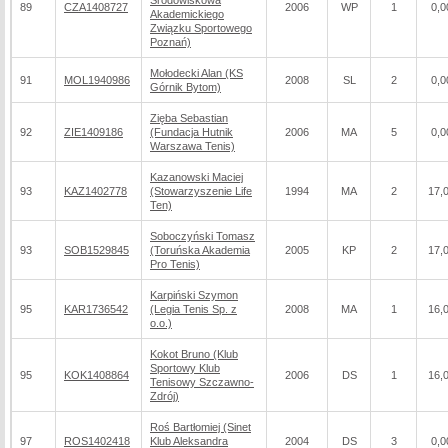
Środowiskowa
89
CZA1408727
2006
WP
1
0,0
Akademickiego
Związku Sportowego
Poznań)
Mołodecki Alan (KS
91
MOL1940986
2008
SL
2
0,0
Górnik Bytom)
Zięba Sebastian
92
ZIE1409186
(Fundacja Hutnik
2006
MA
5
0,0
Warszawa Tenis)
Kazanowski Maciej
93
KAZ1402778
(Stowarzyszenie Life
1994
MA
2
17,
Ten)
Soboczyński Tomasz
93
SOB1529845
(Toruńska Akademia
2005
KP
2
17,
Pro Tenis)
Karpiński Szymon
95
KAR1736542
(Legia Tenis Sp. z
2008
MA
1
16,
o.o.)
Kokot Bruno (Klub
Sportowy Klub
95
KOK1408864
2006
DS
1
16,
Tenisowy Szczawno-
Zdrój)
Roś Bartłomiej (Sinet
97
ROS1402418
Klub Aleksandra
2004
DS
3
0,0