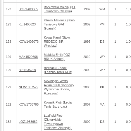
Borkowski Mikołaj (KT
123
BOR1403865
1987
WM
1
1,0
Jakubowo-Olsztyn)
Klimek Mateusz (Klub
123
KLI1408623
Tenisowy GAT
2002
PM
1
1,0
Gdańsk)
Kowal Kamil (Stow.
123
KOW1402073
REDECO SiR
1995
DS
1
1,0
Wrocław)
Makieła Emil (POZ
129
MAK1529608
2010
WP
1
0,0
BRUK Sobota)
Biernacki Jacek
129
BIE1635229
2009
WP
1
0,0
(Leszno Tenis Klub)
Newbiggin-Watts
Avian (Klub Sportowy
129
NEW1837579
2008
PK
1
0,0
Wytwórnia Sportu,
Rzeszów)
Kowalik Piotr (Legia
132
KOW1735795
2007
MA
1
0,0
Tenis Sp. z o.o.)
Łoziński Piotr
(Złotoryjskie
132
LOZ1938682
2009
DS
1
0,0
Towarzystwo
Tenisowe Złotoryja)