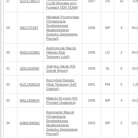
27
SZU1736073
2007
DS
10
0,0
CLUB Wrocław przy
Fundacji TEN TEAM)
Nikołajuk Przemysław
(Organizacja
Środowiskowa
29
NIK1737287
2006
WP
4
84,
Akademickiego
Związku Sportowego
Poznań)
Andrzejczak Marcin
30
AND1410862
(Miejski Klub
2006
LD
2
84,
Tenisowy Łódź)
Jędryka Jakub (KS
31
JED1426940
2009
SL
6
24,
Górnik Bytom)
Kuczyński Dariusz
32
KUC1405518
(Klub Tenisowy GAT
2001
PM
5
1,0
Gdańsk)
Malecki Szymon (KS
33
MAL1409634
2006
WP
4
24,
Promień Opalenica)
Kamrowski Marcel
(Organizacja
Środowiskowa
34
KAM1406061
2003
WP
2
115,
Akademickiego
Związku Sportowego
Poznań)