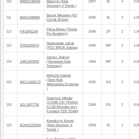
110
MAR2146564
Maksym (Klub
2007
SL
4
0,0
Sportowy 4 Tennis )
Barcik Nikodem (KS
111
BAR1408689
2005
SL
3
1,0
Górnik Bytom)
Fiksa Adrian (Tennis
112
FIK2041199
2006
ZP
2
1,0
Pro Academy)
Staśkowiak Jakub
112
STA1939074
2006
WP
2
1,0
(POZ BRUK Sobota)
Jarosz Jędrzej
114
JAR1403597
(Tarnowski Klub
1994
MP
3
0,0
Tenisowy)
Wójcicki Gabriel
(Sinet Klub
115
WOJ1409172
2005
DS
2
0,0
Aleksandra Grubman
)
Szlachcic Mikołaj
(COME-ON TENNIS
115
SZL1837730
2008
DS
2
0,0
CLUB Wrocław przy
Fundacji TEN TEAM)
Kowalczyk Kornel
115
KOW1532566
(Klub Sportowy 4
2009
SL
2
0,0
Tennis )