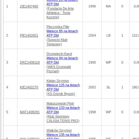
ATP Dbl
1
ZIE1407460
1996
MA
0
0,0
(Fundacja De Arte
Athletica - Tenis
Kozerki)
Pieczonka Filip
Miejsce 85 na listach
2
PIE1402651
ATP Dbl
2004
LB
1
122,
(Sopocki Klub
Tenisowy)
Drzewiecki Karol
Miejsce 94 na listach
3
DRZ1408118
ATP Dbl
1995
WP
0
0,0
(WKS Grunwald
Poznań)
Kielan Szymon
Miejsce 125 na listach
4
KIE1402270
2002
SL
1
180,
ATP Dbl
(KS Górnik Bytom)
Matuszewski Piotr
Miejsce 133 na listach
5
MAT1408281
ATP Dbl
1998
WP
0
0,0
(Klub Sportowy
CALISIA TENIS PRO)
Walków Szymon
Miejsce 135 na listach