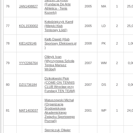
Janzen Szymon
(Fundacja De Arte
76
JAN1408827
2005
MA
1
25,
Athletica - Tenis
Kozerki)
Kołodziejczyk Kamil
77
KOL1530002
(Miejski Klub
2005
LD
2
25,
Tenisowy Łódź)
Kiełb Dawid (Klub
78
KIE1429146
Sportowy Efektowni.pl
2008
PK
2
1,0
)
Oliinyk Ivan
(Wyczynowa Szkoła
79
YYY2266764
2007
WM
2
0,0
Tenisa Mariusz
Wróbel)
Dzikołowski Piotr
(COME-ON TENNIS
80
DZI1736184
2007
DS
2
0,0
CLUB Wrocław przy
Fundacji TEN TEAM)
Matuszewski Michał
(Organizacja
Środowiskowa
81
MAT1403037
2001
WP
1
24,
Akademickiego
Związku Sportowego
Poznań)
Sterniczuk Oliwier