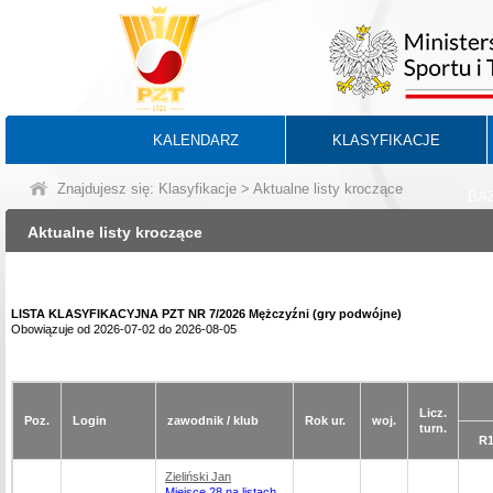
KALENDARZ
KLASYFIKACJE
Znajdujesz się:
Klasyfikacje
> Aktualne listy kroczące
BA
Aktualne listy kroczące
LISTA KLASYFIKACYJNA PZT NR 7/2026 Mężczyźni (gry podwójne)
Obowiązuje od 2026-07-02 do 2026-08-05
Licz.
Poz.
Login
zawodnik / klub
Rok ur.
woj.
turn.
R
Zieliński Jan
Miejsce 28 na listach