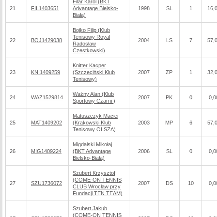
Filar Karol (BKT
21
FIL1403651
Advantage Bielsko-
1998
SL
1
16,
Biała)
Bojko Filip (Klub
Tenisowy Royal
22
BOJ1429038
2004
LS
7
57,
Radosław
Czestkowski)
Knitter Kacper
23
KNI1409259
(Szczeciński Klub
2007
ZP
1
32,
Tenisowy)
Ważny Alan (Klub
24
WAZ1529814
2007
PK
0
0,0
Sportowy Czarni )
Matuszczyk Maciej
25
MAT1409202
(Krakowski Klub
2003
MP
6
57,
Tenisowy OLSZA)
Migdalski Mikołaj
26
MIG1409224
(BKT Advantage
2006
SL
0
0,0
Bielsko-Biała)
Szubert Krzysztof
(COME-ON TENNIS
27
SZU1736072
2007
DS
10
0,0
CLUB Wrocław przy
Fundacji TEN TEAM)
Szubert Jakub
(COME-ON TENNIS