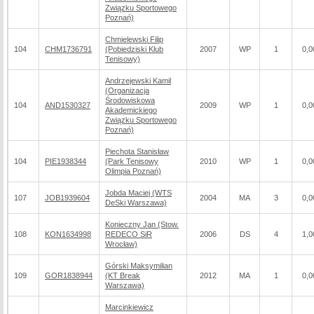
Związku Sportowego
Poznań)
Chmielewski Filip
104
CHM1736791
(Pobiedziski Klub
2007
WP
1
0,0
Tenisowy)
Andrzejewski Kamil
(Organizacja
Środowiskowa
104
AND1530327
2009
WP
1
0,0
Akademickiego
Związku Sportowego
Poznań)
Piechota Stanisław
104
PIE1938344
(Park Tenisowy
2010
WP
1
0,0
Olimpia Poznań)
Jobda Maciej (WTS
107
JOB1939604
2004
MA
3
0,0
DeSki Warszawa)
Konieczny Jan (Stow.
108
KON1634998
REDECO SiR
2006
DS
4
1,0
Wrocław)
Górski Maksymilian
109
GOR1838944
(KT Break
2012
MA
1
0,0
Warszawa)
Marcinkiewicz