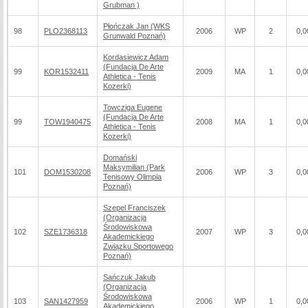
Grubman )
Płończak Jan (WKS
98
PLO2368113
2006
WP
2
0,0
Grunwald Poznań)
Kordasiewicz Adam
(Fundacja De Arte
99
KOR1532411
2009
MA
1
0,0
Athletica - Tenis
Kozerki)
Towcziga Eugene
(Fundacja De Arte
99
TOW1940475
2008
MA
1
0,0
Athletica - Tenis
Kozerki)
Domański
Maksymilian (Park
101
DOM1530208
2006
WP
3
0,0
Tenisowy Olimpia
Poznań)
Szepel Franciszek
(Organizacja
Środowiskowa
102
SZE1736318
2007
WP
3
0,0
Akademickiego
Związku Sportowego
Poznań)
Sańczuk Jakub
(Organizacja
Środowiskowa
103
SAN1427959
2006
WP
1
0,0
Akademickiego