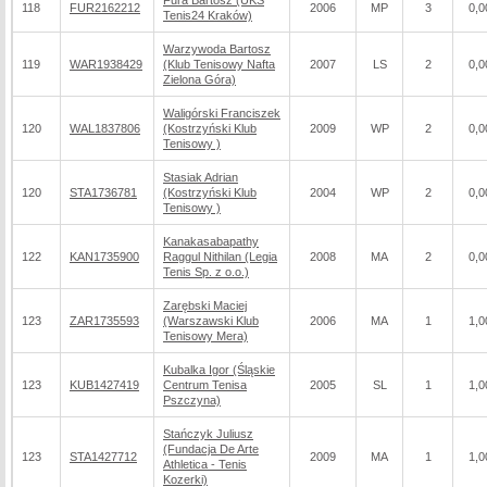
Fura Bartosz (UKS
118
FUR2162212
2006
MP
3
0,0
Tenis24 Kraków)
Warzywoda Bartosz
119
WAR1938429
(Klub Tenisowy Nafta
2007
LS
2
0,0
Zielona Góra)
Waligórski Franciszek
120
WAL1837806
(Kostrzyński Klub
2009
WP
2
0,0
Tenisowy )
Stasiak Adrian
120
STA1736781
(Kostrzyński Klub
2004
WP
2
0,0
Tenisowy )
Kanakasabapathy
122
KAN1735900
Raggul Nithilan (Legia
2008
MA
2
0,0
Tenis Sp. z o.o.)
Zarębski Maciej
123
ZAR1735593
(Warszawski Klub
2006
MA
1
1,0
Tenisowy Mera)
Kubalka Igor (Śląskie
123
KUB1427419
Centrum Tenisa
2005
SL
1
1,0
Pszczyna)
Stańczyk Juliusz
(Fundacja De Arte
123
STA1427712
2009
MA
1
1,0
Athletica - Tenis
Kozerki)