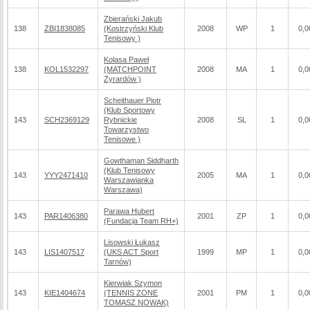
Zbierański Jakub
138
ZBI1838085
(Kostrzyński Klub
2008
WP
1
0,0
Tenisowy )
Kolasa Paweł
138
KOL1532297
(MATCHPOINT
2008
MA
1
0,0
Żyrardów )
Scheithauer Piotr
(Klub Sportowy
143
SCH2369129
Rybnickie
2008
SL
1
0,0
Towarzystwo
Tenisowe )
Gowthaman Siddharth
(Klub Tenisowy
143
YYY2471410
2005
MA
1
0,0
Warszawianka
Warszawa)
Parawa Hubert
143
PAR1406380
2001
ZP
1
0,0
(Fundacja Team RH+)
Lisowski Łukasz
143
LIS1407517
(UKS ACT Sport
1999
MP
1
0,0
Tarnów)
Kierwiak Szymon
143
KIE1404674
(TENNIS ZONE
2001
PM
1
0,0
TOMASZ NOWAK)