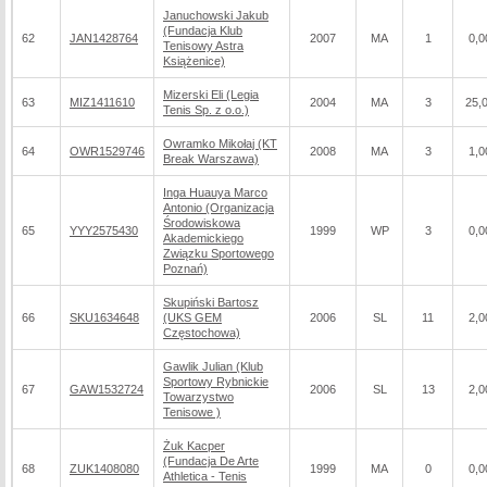
Januchowski Jakub
(Fundacja Klub
62
JAN1428764
2007
MA
1
0,0
Tenisowy Astra
Książenice)
Mizerski Eli (Legia
63
MIZ1411610
2004
MA
3
25,
Tenis Sp. z o.o.)
Owramko Mikołaj (KT
64
OWR1529746
2008
MA
3
1,0
Break Warszawa)
Inga Huauya Marco
Antonio (Organizacja
Środowiskowa
65
YYY2575430
1999
WP
3
0,0
Akademickiego
Związku Sportowego
Poznań)
Skupiński Bartosz
66
SKU1634648
(UKS GEM
2006
SL
11
2,0
Częstochowa)
Gawlik Julian (Klub
Sportowy Rybnickie
67
GAW1532724
2006
SL
13
2,0
Towarzystwo
Tenisowe )
Żuk Kacper
(Fundacja De Arte
68
ZUK1408080
1999
MA
0
0,0
Athletica - Tenis