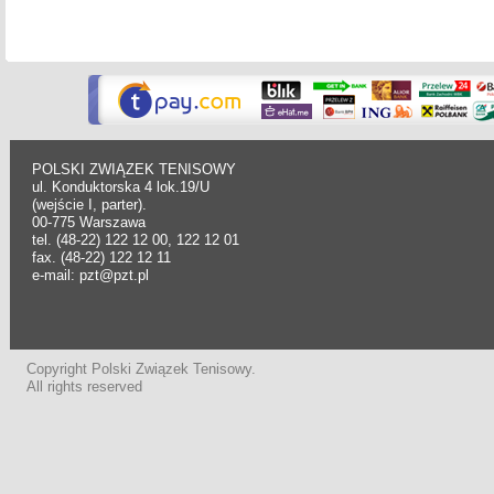
POLSKI ZWIĄZEK TENISOWY
ul. Konduktorska 4 lok.19/U
(wejście I, parter).
00-775 Warszawa
tel. (48-22) 122 12 00, 122 12 01
fax. (48-22) 122 12 11
e-mail: pzt@pzt.pl
Copyright Polski Związek Tenisowy.
All rights reserved