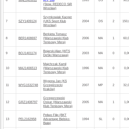
6
WAL1405011
ATP Dbl
1995
DS
1
90,
(Stow. REDECO SiR
Wrocław)
Szymkowiak Kacper
7
SZY1409124
(UKS Sport Klub
2004
DS
2
150,
Wrocław)
Berkieta Tomasz
8
BER1408697
(Warszawski Klub
2006
MA
1
60,
Tenisowy Mera)
Bojarski Alan (WTS
9
BOJ1401174
2003
MA
0
0,0
DeSki Warszawa)
Majchrzak Kamil
10
MAJ1406513
(Warszawski Klub
1996
MA
0
0,0
Tenisowy Mera)
Wygona Jan (KS
11
WYG1532748
Grzegórzecki
2007
MP
2
32,
Kraków)
Grzegorzewski
12
GRZ1408797
Oskar (Warszawski
2005
MA
1
1,0
Klub Tenisowy Mera)
Peliwo Filip (BKT
13
PEL2162958
Advantage Bielsko-
1994
SL
0
0,0
Biała)