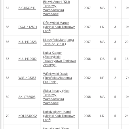
Biczyk Antoni (Klub
Tenisowy
64
BIC1532341
2007
MA
7
0,
Warszawianka
Warszawa)
Dójczyński Marcin
65
DOJ1412521
(Miejski Klub Tenisowy
2007
LD
3
0,
Łódź)
Kluczyński Jan (Legia
66
KLU1410823
2007
MA
3
22
Tenis Sp. z o.o.)
Kulpa Kasper
(Złotoryjskie
67
KUL1412082
2006
DS
5
16
Towarzystwo Tenisowe
Złotoryja)
Wiśniewski Dawid
68
WIS1408357
(Toruńska Akademia
2002
KP
2
7,
Pro Tenis)
Skiba Ignacy (Klub
Tenisowy
69
SKI1736006
2008
MA
5
0,
Warszawianka
Warszawa)
Kołodziejczyk Kamil
70
KOL1530002
(Miejski Klub Tenisowy
2005
LD
5
24
Łódź)
Kowal Kamil (Stow.