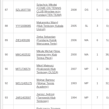
Szlachcic Mikołaj
(COME-ON TENNIS
87
SZL1837730
2008
DS
5
0,
CLUB Wrocław przy
Fundacji TEN TEAM)
Makarenko Wasyl
88
YYY1938085
(Klub Tenisowy Kubala
2005
SL
3
0,
Ustroń)
Zięba Sebastian
89
ZIE1409186
(Fundacja Hutnik
2006
MA
6
5,
Warszawa Tenis)
Mikuła Michał (Stow.
90
MIK1402532
Integracyjny Klub
2000
MA
1
38
Tenisa Płock)
Mitoń Mateusz
90
MIT1736574
(Krakowski Klub
2007
MP
1
38
Tenisowy OLSZA)
Wojnar Bartosz
92
WOJ1405175
(Wojnar Tennis
1993
MP
1
32
Academy)
Jarosz Jędrzej
93
JAR1403597
(Tarnowski Klub
1994
MP
7
0,
Tenisowy)
Podczaszy Szymon