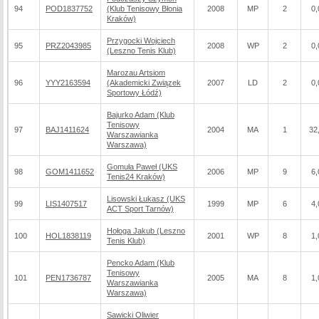
94
POD1837752
(Klub Tenisowy Błonia
2008
MP
2
0,
Kraków)
Przygocki Wojciech
95
PRZ2043985
2008
WP
2
0,
(Leszno Tenis Klub)
Marozau Artsiom
96
YYY2163594
(Akademicki Związek
2007
LD
2
0,
Sportowy Łódź)
Bajurko Adam (Klub
Tenisowy
97
BAJ1411624
2004
MA
1
32
Warszawianka
Warszawa)
Gomuła Paweł (UKS
98
GOM1411652
2006
MP
9
6,
Tenis24 Kraków)
Lisowski Łukasz (UKS
99
LIS1407517
1999
MP
6
4,
ACT Sport Tarnów)
Hołoga Jakub (Leszno
100
HOL1838119
2001
WP
8
1,
Tenis Klub)
Pencko Adam (Klub
Tenisowy
101
PEN1736787
2005
MA
8
1,
Warszawianka
Warszawa)
Sawicki Oliwier