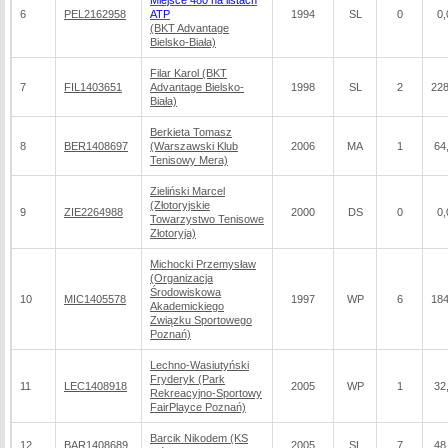
Miejsce 480 na listach
6
PEL2162958
ATP
1994
SL
0
0,
(BKT Advantage
Bielsko-Biała)
Filar Karol (BKT
7
FIL1403651
Advantage Bielsko-
1998
SL
2
228
Biała)
Berkieta Tomasz
8
BER1408697
(Warszawski Klub
2006
MA
1
64
Tenisowy Mera)
Zieliński Marcel
(Złotoryjskie
9
ZIE2264988
2000
DS
0
0,
Towarzystwo Tenisowe
Złotoryja)
Michocki Przemysław
(Organizacja
Środowiskowa
10
MIC1405578
1997
WP
6
184
Akademickiego
Związku Sportowego
Poznań)
Lechno-Wasiutyński
Fryderyk (Park
11
LEC1408918
2005
WP
1
32
Rekreacyjno-Sportowy
FairPlayce Poznań)
Barcik Nikodem (KS
12
BAR1408689
2005
SL
7
48