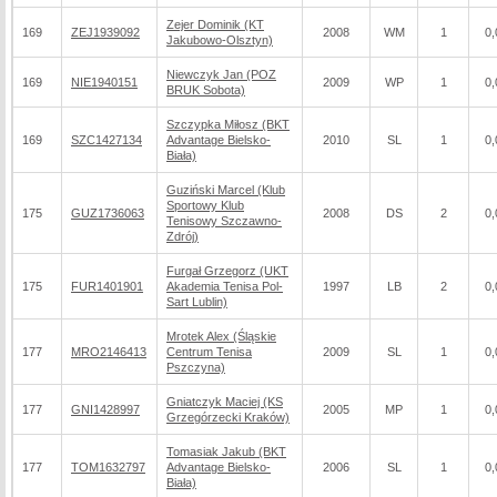
Zejer Dominik (KT
169
ZEJ1939092
2008
WM
1
0,
Jakubowo-Olsztyn)
Niewczyk Jan (POZ
169
NIE1940151
2009
WP
1
0,
BRUK Sobota)
Szczypka Miłosz (BKT
169
SZC1427134
Advantage Bielsko-
2010
SL
1
0,
Biała)
Guziński Marcel (Klub
Sportowy Klub
175
GUZ1736063
2008
DS
2
0,
Tenisowy Szczawno-
Zdrój)
Furgał Grzegorz (UKT
175
FUR1401901
Akademia Tenisa Pol-
1997
LB
2
0,
Sart Lublin)
Mrotek Alex (Śląskie
177
MRO2146413
Centrum Tenisa
2009
SL
1
0,
Pszczyna)
Gniatczyk Maciej (KS
177
GNI1428997
2005
MP
1
0,
Grzegórzecki Kraków)
Tomasiak Jakub (BKT
177
TOM1632797
Advantage Bielsko-
2006
SL
1
0,
Biała)