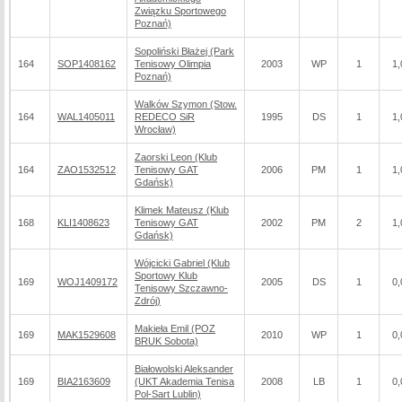
Związku Sportowego
Poznań)
Sopoliński Błażej (Park
164
SOP1408162
Tenisowy Olimpia
2003
WP
1
1,
Poznań)
Walków Szymon (Stow.
164
WAL1405011
REDECO SiR
1995
DS
1
1,
Wrocław)
Zaorski Leon (Klub
164
ZAO1532512
Tenisowy GAT
2006
PM
1
1,
Gdańsk)
Klimek Mateusz (Klub
168
KLI1408623
Tenisowy GAT
2002
PM
2
1,
Gdańsk)
Wójcicki Gabriel (Klub
Sportowy Klub
169
WOJ1409172
2005
DS
1
0,
Tenisowy Szczawno-
Zdrój)
Makieła Emil (POZ
169
MAK1529608
2010
WP
1
0,
BRUK Sobota)
Białowolski Aleksander
169
BIA2163609
(UKT Akademia Tenisa
2008
LB
1
0,
Pol-Sart Lublin)