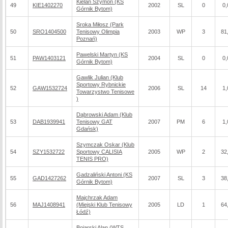
Kielan Szymon (KS
49
KIE1402270
2002
SL
0
0,
Górnik Bytom)
Sroka Miłosz (Park
50
SRO1404500
Tenisowy Olimpia
2003
WP
3
81
Poznań)
Pawelski Martyn (KS
51
PAW1403121
2004
SL
0
0,
Górnik Bytom)
Gawlik Julian (Klub
Sportowy Rybnickie
52
GAW1532724
2006
SL
14
1,
Towarzystwo Tenisowe
)
Dąbrowski Adam (Klub
53
DAB1939941
Tenisowy GAT
2007
PM
6
1,
Gdańsk)
Szymczak Oskar (Klub
54
SZY1532722
Sportowy CALISIA
2005
WP
2
32
TENIS PRO)
Gadzaliński Antoni (KS
55
GAD1427262
2007
SL
3
38
Górnik Bytom)
Majchrzak Adam
56
MAJ1408941
(Miejski Klub Tenisowy
2005
LD
1
64
Łódź)
Bojarski Alan (WTS