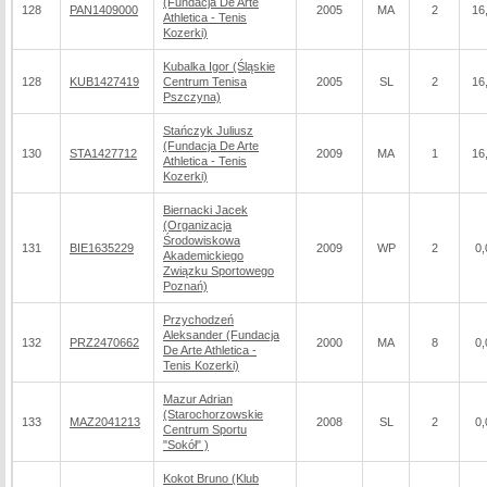
(Fundacja De Arte
128
PAN1409000
2005
MA
2
16
Athletica - Tenis
Kozerki)
Kubalka Igor (Śląskie
128
KUB1427419
Centrum Tenisa
2005
SL
2
16
Pszczyna)
Stańczyk Juliusz
(Fundacja De Arte
130
STA1427712
2009
MA
1
16
Athletica - Tenis
Kozerki)
Biernacki Jacek
(Organizacja
Środowiskowa
131
BIE1635229
2009
WP
2
0,
Akademickiego
Związku Sportowego
Poznań)
Przychodzeń
Aleksander (Fundacja
132
PRZ2470662
2000
MA
8
0,
De Arte Athletica -
Tenis Kozerki)
Mazur Adrian
(Starochorzowskie
133
MAZ2041213
2008
SL
2
0,
Centrum Sportu
"Sokół" )
Kokot Bruno (Klub