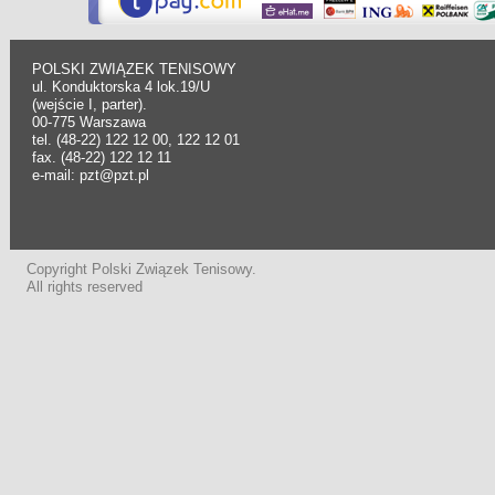
POLSKI ZWIĄZEK TENISOWY
ul. Konduktorska 4 lok.19/U
(wejście I, parter).
00-775 Warszawa
tel. (48-22) 122 12 00, 122 12 01
fax. (48-22) 122 12 11
e-mail: pzt@pzt.pl
Copyright Polski Związek Tenisowy.
All rights reserved