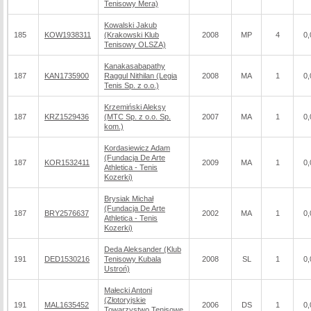
Tenisowy Mera)
Kowalski Jakub
185
KOW1938311
(Krakowski Klub
2008
MP
4
0,
Tenisowy OLSZA)
Kanakasabapathy
187
KAN1735900
Raggul Nithilan (Legia
2008
MA
1
0,
Tenis Sp. z o.o.)
Krzemiński Aleksy
187
KRZ1529436
(MTC Sp. z o.o. Sp.
2007
MA
1
0,
kom.)
Kordasiewicz Adam
(Fundacja De Arte
187
KOR1532411
2009
MA
1
0,
Athletica - Tenis
Kozerki)
Brysiak Michał
(Fundacja De Arte
187
BRY2576637
2002
MA
1
0,
Athletica - Tenis
Kozerki)
Deda Aleksander (Klub
191
DED1530216
Tenisowy Kubala
2008
SL
1
0,
Ustroń)
Małecki Antoni
(Złotoryjskie
191
MAL1635452
2006
DS
1
0,
Towarzystwo Tenisowe