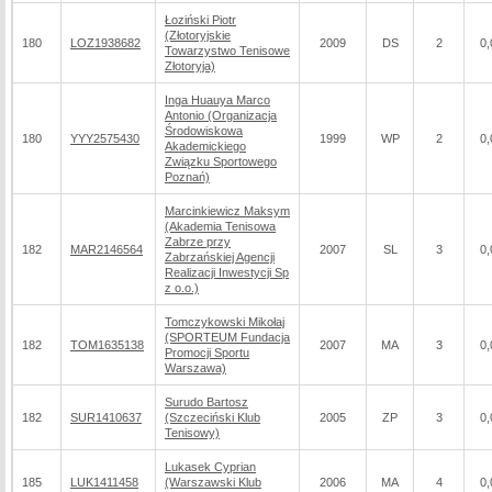
Łoziński Piotr
(Złotoryjskie
180
LOZ1938682
2009
DS
2
0,
Towarzystwo Tenisowe
Złotoryja)
Inga Huauya Marco
Antonio (Organizacja
Środowiskowa
180
YYY2575430
1999
WP
2
0,
Akademickiego
Związku Sportowego
Poznań)
Marcinkiewicz Maksym
(Akademia Tenisowa
Zabrze przy
182
MAR2146564
2007
SL
3
0,
Zabrzańskiej Agencji
Realizacji Inwestycji Sp
z o.o.)
Tomczykowski Mikołaj
(SPORTEUM Fundacja
182
TOM1635138
2007
MA
3
0,
Promocji Sportu
Warszawa)
Surudo Bartosz
182
SUR1410637
(Szczeciński Klub
2005
ZP
3
0,
Tenisowy)
Lukasek Cyprian
185
LUK1411458
(Warszawski Klub
2006
MA
4
0,