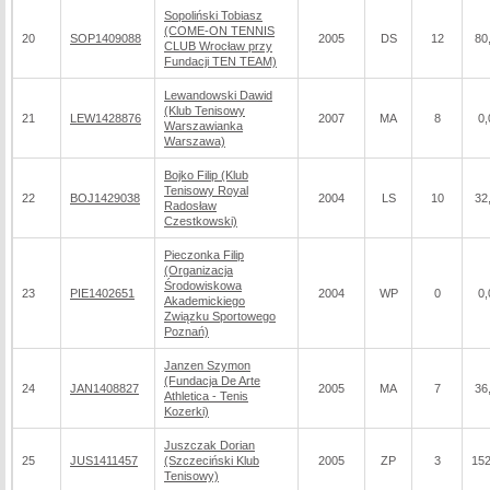
Sopoliński Tobiasz
(COME-ON TENNIS
20
SOP1409088
2005
DS
12
80
CLUB Wrocław przy
Fundacji TEN TEAM)
Lewandowski Dawid
(Klub Tenisowy
21
LEW1428876
2007
MA
8
0,
Warszawianka
Warszawa)
Bojko Filip (Klub
Tenisowy Royal
22
BOJ1429038
2004
LS
10
32
Radosław
Czestkowski)
Pieczonka Filip
(Organizacja
Środowiskowa
23
PIE1402651
2004
WP
0
0,
Akademickiego
Związku Sportowego
Poznań)
Janzen Szymon
(Fundacja De Arte
24
JAN1408827
2005
MA
7
36
Athletica - Tenis
Kozerki)
Juszczak Dorian
25
JUS1411457
(Szczeciński Klub
2005
ZP
3
152
Tenisowy)