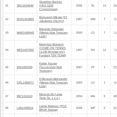
Skupiński Bartosz
41
SKU1634648
(UKS GEM
2006
SL
14
16
Częstochowa)
Borkowski Mikołaj (KT
42
BOR1403865
1987
WM
7
2,
Jakubowo-Olsztyn)
Maranda Sebastian
43
MAR1408945
(Miejski Klub Tenisowy
2005
LD
7
1,
Łódź)
Medyński Wojciech
(COME-ON TENNIS
44
MED1837855
1997
DS
12
7,
CLUB Wrocław przy
Fundacji TEN TEAM)
Knitter Kacper
45
KNI1409259
(Szczeciński Klub
2007
ZP
1
32
Tenisowy)
Orlikowski Aleksander
46
ORL1406971
(Miejski Klub Tenisowy
2003
LD
1
0,
Łódź)
Mizerski Eli (Legia
47
MIZ1411610
2004
MA
5
48
Tenis Sp. z o.o.)
Lange Mateusz (POZ
48
LAN1408916
2006
WP
5
32
BRUK Sobota)