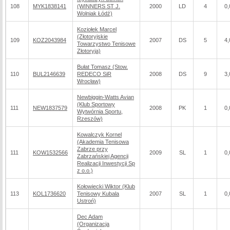
108
MYK1838141
(WINNERS ST J.
2000
LD
4
0,
Wolniak Łódź)
Koziołek Marcel
(Złotoryjskie
109
KOZ2043984
2007
DS
5
4,
Towarzystwo Tenisowe
Złotoryja)
Bułat Tomasz (Stow.
110
BUL2146639
REDECO SiR
2008
DS
9
3,
Wrocław)
Newbiggin-Watts Avian
(Klub Sportowy
111
NEW1837579
2008
PK
1
0,
Wytwórnia Sportu,
Rzeszów)
Kowalczyk Kornel
(Akademia Tenisowa
Zabrze przy
111
KOW1532566
2009
SL
1
0,
Zabrzańskiej Agencji
Realizacji Inwestycji Sp
z o.o.)
Kołowiecki Wiktor (Klub
113
KOL1736620
Tenisowy Kubala
2007
SL
1
0,
Ustroń)
Dec Adam
(Organizacja