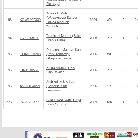
Złotoryja)
Kowalski Piotr
(Wyczynowa Szkoła
193
KOW1407330
1994
WM
2
0,
Tenisa Mariusz
Wróbel)
Trzciński Marcel (Baltic
194
TRZ2368193
2008
ZP
1
0,
Tennis Club)
Domański Maksymilian
195
DOM1530208
(Park Tenisowy
2006
WP
2
0,
Olimpia Poznań)
Hinca Mikołaj (UKS
195
HIN1530551
2006
ZP
2
0,
Piątki Wałcz)
Andrzejczuk Adrian
195
AND1404059
(Sanocki Klub
1996
PK
2
0,
Tenisowy)
Pasiorowski Jan (Legia
228
PAS1532377
2009
MA
1
0,
Tenis Sp. z o.o.)