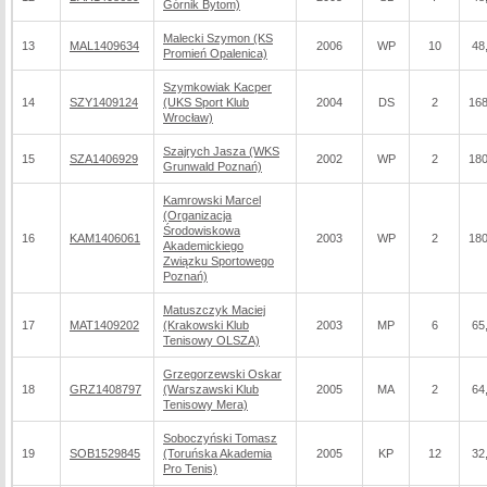
Górnik Bytom)
Malecki Szymon (KS
13
MAL1409634
2006
WP
10
48
Promień Opalenica)
Szymkowiak Kacper
14
SZY1409124
(UKS Sport Klub
2004
DS
2
168
Wrocław)
Szajrych Jasza (WKS
15
SZA1406929
2002
WP
2
180
Grunwald Poznań)
Kamrowski Marcel
(Organizacja
Środowiskowa
16
KAM1406061
2003
WP
2
180
Akademickiego
Związku Sportowego
Poznań)
Matuszczyk Maciej
17
MAT1409202
(Krakowski Klub
2003
MP
6
65
Tenisowy OLSZA)
Grzegorzewski Oskar
18
GRZ1408797
(Warszawski Klub
2005
MA
2
64
Tenisowy Mera)
Soboczyński Tomasz
19
SOB1529845
(Toruńska Akademia
2005
KP
12
32
Pro Tenis)