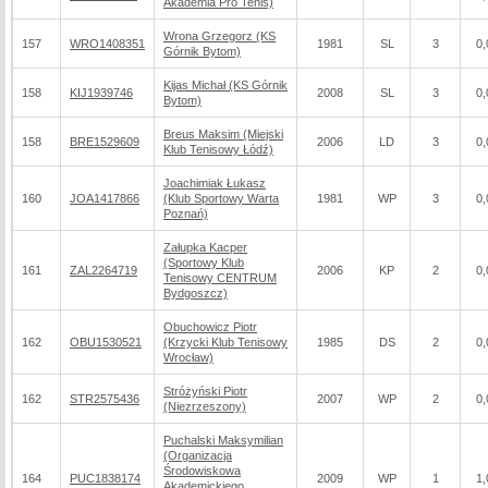
Akademia Pro Tenis)
Wrona Grzegorz (KS
157
WRO1408351
1981
SL
3
0,
Górnik Bytom)
Kijas Michał (KS Górnik
158
KIJ1939746
2008
SL
3
0,
Bytom)
Breus Maksim (Miejski
158
BRE1529609
2006
LD
3
0,
Klub Tenisowy Łódź)
Joachimiak Łukasz
160
JOA1417866
(Klub Sportowy Warta
1981
WP
3
0,
Poznań)
Załupka Kacper
(Sportowy Klub
161
ZAL2264719
2006
KP
2
0,
Tenisowy CENTRUM
Bydgoszcz)
Obuchowicz Piotr
162
OBU1530521
(Krzycki Klub Tenisowy
1985
DS
2
0,
Wrocław)
Stróżyński Piotr
162
STR2575436
2007
WP
2
0,
(Niezrzeszony)
Puchalski Maksymilian
(Organizacja
Środowiskowa
164
PUC1838174
2009
WP
1
1,
Akademickiego