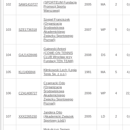
(SPORTEUM Fundacja
102
SAW1410727
2005
MA
2
0,
Promocji Sportu
Warszawa)
Szepel Franciszek
(Organizacja
Środowiskowa
103
SZE1736318
2007
WP
5
0,
Akademickiego
Związku Sportowego
Poznań)
Gajewski Antoni
(COME-ON TENNIS
104
GAJ1428446
2008
DS
4
0,
CLUB Wrocław przy
Fundacji TEN TEAM)
Klimkowski Lech (Legia
105
KLI1406844
1981
MA
5
4,
Tenis Sp. z o.o.)
Czapracki Odo
(Organizacja
Środowiskowa
106
CZA1408727
2006
WP
4
22
Akademickiego
Związku Sportowego
Poznań)
Jandera Otto
107
XXX2265150
(Akademicki Związek
2005
LD
2
0,
Sportowy Łódź)
Mykulszyn Semen