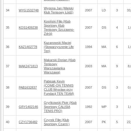
Wygona Jan (Miejski
34
WYG1532748
2007
LD
3
33
Klub Tenisowy Łódź)
Kosiński Filip (Klub
Sportowy Klub
35
KOS1409238
2007
DS
4
1,
Tenisowy Szczawno-
Zdrój)
Kazanowski Maciej
36
KAZ1402778
(Stowarzyszenie Life
1994
MA
6
1,
Ten)
Makarski Dorian (Klub
Tenisowy
37
MAK2471813
2003
MA
9
8,
Warszawianka
Warszawa)
Pabisiak Kevin
(COME-ON TENNIS
38
PAB1632837
2007
DS
3
0,
CLUB Wrocław przy
Fundacji TEN TEAM)
Gryńkowski Piotr (Klub
39
GRY1402146
Sportowy CALISIA
1992
WP
3
1,
TENIS PRO)
Czyrek Filip (Klub
40
CZY1736482
2007
PK
5
22
Sportowy Czarni )