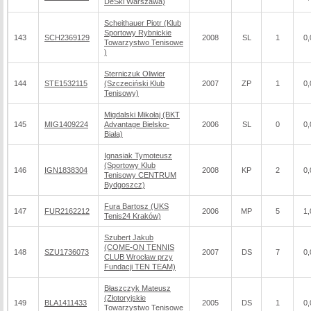
DeSki Warszawa)
Scheithauer Piotr (Klub
Sportowy Rybnickie
143
SCH2369129
2008
SL
1
0,
Towarzystwo Tenisowe
)
Sterniczuk Oliwier
144
STE1532115
(Szczeciński Klub
2007
ZP
1
0,
Tenisowy)
Migdalski Mikołaj (BKT
145
MIG1409224
Advantage Bielsko-
2006
SL
0
0,
Biała)
Ignasiak Tymoteusz
(Sportowy Klub
146
IGN1838304
2008
KP
2
0,
Tenisowy CENTRUM
Bydgoszcz)
Fura Bartosz (UKS
147
FUR2162212
2006
MP
5
1,
Tenis24 Kraków)
Szubert Jakub
(COME-ON TENNIS
148
SZU1736073
2007
DS
7
0,
CLUB Wrocław przy
Fundacji TEN TEAM)
Błaszczyk Mateusz
(Złotoryjskie
149
BLA1411433
2005
DS
1
0,
Towarzystwo Tenisowe