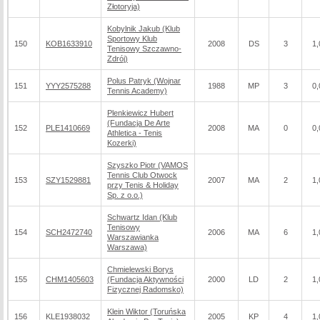
Złotoryja)
Kobylnik Jakub (Klub
Sportowy Klub
150
KOB1633910
2008
DS
3
1,
Tenisowy Szczawno-
Zdrój)
Polus Patryk (Wojnar
151
YYY2575288
1988
MP
3
0,
Tennis Academy)
Plenkiewicz Hubert
(Fundacja De Arte
152
PLE1410669
2008
MA
0
0,
Athletica - Tenis
Kozerki)
Szyszko Piotr (VAMOS
Tennis Club Otwock
153
SZY1529881
2007
MA
2
1,
przy Tenis & Holiday
Sp. z o.o.)
Schwartz Idan (Klub
Tenisowy
154
SCH2472740
2006
MA
6
1,
Warszawianka
Warszawa)
Chmielewski Borys
155
CHM1405603
(Fundacja Aktywności
2000
LD
2
1,
Fizycznej Radomsko)
Klein Wiktor (Toruńska
156
KLE1938032
2005
KP
4
1,