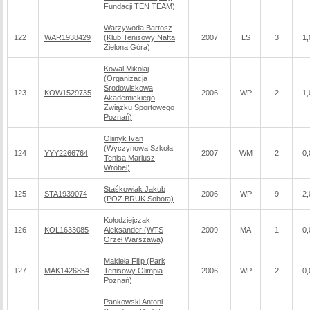
Fundacji TEN TEAM)
Warzywoda Bartosz
122
WAR1938429
(Klub Tenisowy Nafta
2007
LS
3
1,
Zielona Góra)
Kowal Mikołaj
(Organizacja
Środowiskowa
123
KOW1529735
2006
WP
2
1,
Akademickiego
Związku Sportowego
Poznań)
Oliinyk Ivan
(Wyczynowa Szkoła
124
YYY2266764
2007
WM
2
0,
Tenisa Mariusz
Wróbel)
Staśkowiak Jakub
125
STA1939074
2006
WP
9
2,
(POZ BRUK Sobota)
Kołodziejczak
126
KOL1633085
Aleksander (WTS
2009
MA
1
0,
Orzeł Warszawa)
Makieła Filip (Park
127
MAK1426854
Tenisowy Olimpia
2006
WP
2
0,
Poznań)
Pankowski Antoni