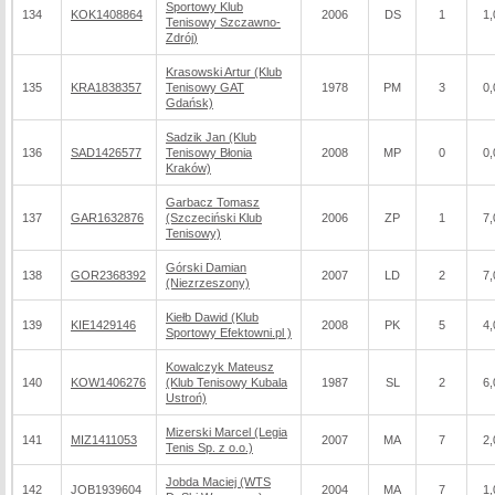
Sportowy Klub
134
KOK1408864
2006
DS
1
1,
Tenisowy Szczawno-
Zdrój)
Krasowski Artur (Klub
135
KRA1838357
Tenisowy GAT
1978
PM
3
0,
Gdańsk)
Sadzik Jan (Klub
136
SAD1426577
Tenisowy Błonia
2008
MP
0
0,
Kraków)
Garbacz Tomasz
137
GAR1632876
(Szczeciński Klub
2006
ZP
1
7,
Tenisowy)
Górski Damian
138
GOR2368392
2007
LD
2
7,
(Niezrzeszony)
Kiełb Dawid (Klub
139
KIE1429146
2008
PK
5
4,
Sportowy Efektowni.pl )
Kowalczyk Mateusz
140
KOW1406276
(Klub Tenisowy Kubala
1987
SL
2
6,
Ustroń)
Mizerski Marcel (Legia
141
MIZ1411053
2007
MA
7
2,
Tenis Sp. z o.o.)
Jobda Maciej (WTS
142
JOB1939604
2004
MA
7
1,