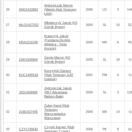
Andrzejczak Marcin
26
AND1410862
(Miejski Klub Tenisowy
2006
LD
3
144
Łódź)
Włodarczyk Jakub (KS
27
WLO1427252
2005
SL
10
32
Górnik Bytom)
Krawczyk Jakub
(Fundacja De Arte
28
KRA1531038
2005
MA
6
49
Athletica - Tenis
Kozerki)
Żarski Marcin (KS
29
ZAR1939904
2005
SL
18
0,
Górnik Bytom)
Kuczyński Dariusz
30
KUC1405518
(Klub Tenisowy GAT
2001
PM
6
0,
Gdańsk)
Jędrzejczak Jakub
31
JED1409968
(BKT Advantage
2006
SL
3
128
Bielsko-Biała)
Żuber Karol (Klub
Tenisowy
32
ZUB1427445
2006
MA
14
0,
Warszawianka
Warszawa)
Czyrek Kacper (Klub
33
CZY1735830
2006
PK
8
16
Sportowy Czarni )