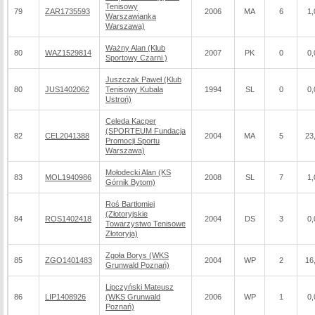
Tenisowy
79
ZAR1735593
2006
MA
6
1,
Warszawianka
Warszawa)
Ważny Alan (Klub
80
WAZ1529814
2007
PK
0
0,
Sportowy Czarni )
Juszczak Paweł (Klub
80
JUS1402062
Tenisowy Kubala
1994
SL
0
0,
Ustroń)
Celeda Kacper
(SPORTEUM Fundacja
82
CEL2041388
2004
MA
5
23
Promocji Sportu
Warszawa)
Mołodecki Alan (KS
83
MOL1940986
2008
SL
7
1,
Górnik Bytom)
Roś Bartłomiej
(Złotoryjskie
84
ROS1402418
2004
DS
3
0,
Towarzystwo Tenisowe
Złotoryja)
Zgoła Borys (WKS
85
ZGO1401483
2004
WP
2
16
Grunwald Poznań)
Lipczyński Mateusz
86
LIP1408926
(WKS Grunwald
2006
WP
1
0,
Poznań)