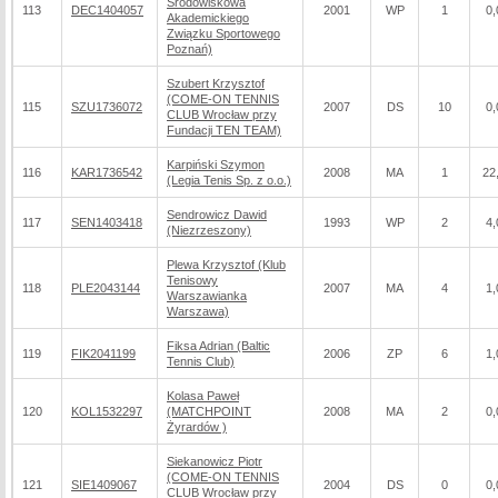
Środowiskowa
113
DEC1404057
2001
WP
1
0,
Akademickiego
Związku Sportowego
Poznań)
Szubert Krzysztof
(COME-ON TENNIS
115
SZU1736072
2007
DS
10
0,
CLUB Wrocław przy
Fundacji TEN TEAM)
Karpiński Szymon
116
KAR1736542
2008
MA
1
22
(Legia Tenis Sp. z o.o.)
Sendrowicz Dawid
117
SEN1403418
1993
WP
2
4,
(Niezrzeszony)
Plewa Krzysztof (Klub
Tenisowy
118
PLE2043144
2007
MA
4
1,
Warszawianka
Warszawa)
Fiksa Adrian (Baltic
119
FIK2041199
2006
ZP
6
1,
Tennis Club)
Kolasa Paweł
120
KOL1532297
(MATCHPOINT
2008
MA
2
0,
Żyrardów )
Siekanowicz Piotr
(COME-ON TENNIS
121
SIE1409067
2004
DS
0
0,
CLUB Wrocław przy