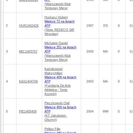
(Warszawski Klub
Tenisowy Mera)
Hurkacz Hubert
Miejsce 72 na listach
2
HUR1402426
ATP
1997
DS
0
0,
(Stow. REDECO SiR
Wrocław)
Michalski Daniel
Miejsce 251 na listach
3
MIC1403757
ATP
2000
MA
0
0,
(Warszawski Klub
Tenisowy Mera)
Kaśnikowski
Maksymilian
Miejsce 409 na listach
4
KAS1404709
ATP
2003
MA
0
0,
(Fundacja De Arte
Athletica - Tenis
Kozerki)
Pieczkowski Olaf
Miejsce 459 na listach
5
PIE1405409
ATP
2004
WM
0
0,
(KT Jakubowo-
Olsztyn)
Peliwo Filip