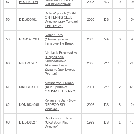
57
BOJ1401174
2003
MA
0
0,
DeSki Warszawa)
Biela Wojciech (COME-
ON TENNIS CLUB
58
BIE1633461
2006
DS
6
5,
Wrocław przy Fundacji
TEN TEAM)
Romer Karol
59
ROM1407911
(Stowarzyszenie
2003
MA
6
54
Tenisowe Tie Break)
Nikołajuk Przemysław
(Organizacja
Środowiskowa
60
NIK1737287
2006
WP
10
21
Akademickiego
Związku Sportowego
Poznań)
Matuszewski Michał
61
MAT1403037
(Klub Sportowy
2001
WP
2
48
CALISIA TENIS PRO)
Konieczny Jan (Stow.
62
KON1634998
REDECO SiR
2006
DS
8
2,
Wrocław)
Bienkiewicz Juliusz
63
BIE1401527
(UKS Sport Klub
1999
DS
1
48
Wrocław)