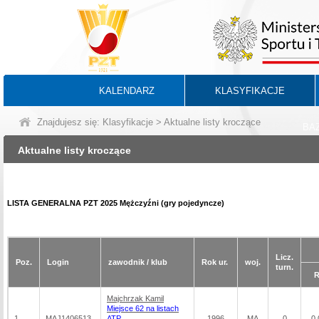
KALENDARZ
KLASYFIKACJE
Znajdujesz się:
Klasyfikacje
> Aktualne listy kroczące
BA
Aktualne listy kroczące
LISTA GENERALNA PZT 2025 Mężczyźni (gry pojedyncze)
Licz.
Poz.
Login
zawodnik / klub
Rok ur.
woj.
turn.
R
Majchrzak Kamil
Miejsce 62 na listach
1
MAJ1406513
ATP
1996
MA
0
0,