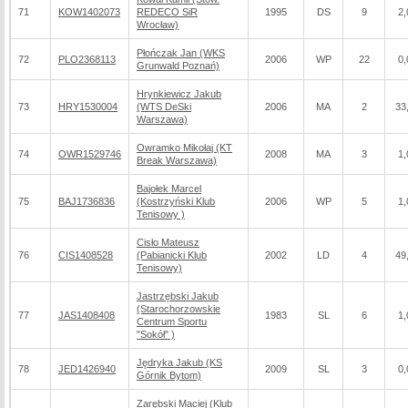
71
KOW1402073
REDECO SiR
1995
DS
9
2,
Wrocław)
Płończak Jan (WKS
72
PLO2368113
2006
WP
22
0,
Grunwald Poznań)
Hrynkiewicz Jakub
73
HRY1530004
(WTS DeSki
2006
MA
2
33
Warszawa)
Owramko Mikołaj (KT
74
OWR1529746
2008
MA
3
1,
Break Warszawa)
Bajołek Marcel
75
BAJ1736836
(Kostrzyński Klub
2006
WP
5
1,
Tenisowy )
Cisło Mateusz
76
CIS1408528
(Pabianicki Klub
2002
LD
4
49
Tenisowy)
Jastrzębski Jakub
(Starochorzowskie
77
JAS1408408
1983
SL
6
1,
Centrum Sportu
"Sokół" )
Jędryka Jakub (KS
78
JED1426940
2009
SL
3
0,
Górnik Bytom)
Zarębski Maciej (Klub