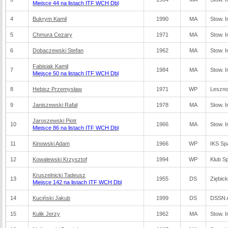
Miejsce 44 na listach ITF WCH Dbl
4
Bukrym Kamil
1990
MA
Stow. I
5
Chmura Cezary
1971
MA
Stow. I
6
Dobaczewski Stefan
1962
MA
Stow. I
Fabisiak Kamil
7
1984
MA
Stow. I
Miejsce 50 na listach ITF WCH Dbl
8
Hebisz Przemysław
1971
WP
Leszno
9
Janiszewski Rafał
1978
MA
Stow. I
Jaroszewski Piotr
10
1966
MA
Stow. I
Miejsce 86 na listach ITF WCH Dbl
11
Kinowski Adam
1966
WP
IKS Sp
12
Kowalewski Krzysztof
1994
WP
Klub S
Kruszelnicki Tadeusz
13
1955
DS
Ziębick
Miejsce 142 na listach ITF WCH Dbl
14
Kuciński Jakub
1999
DS
DSSN A
15
Kulik Jerzy
1962
MA
Stow. I