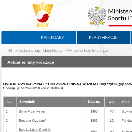
KALENDARZ
KLASYFIKACJE
Znajdujesz się:
Klasyfikacje
> Aktualne listy kroczące
BA
Aktualne listy kroczące
LISTA KLASYFIKACYJNA PZT NR 2/2026 TENIS NA WÓZKACH Mężczyźni (gry pod
Obowiązuje od 2026-02-05 do 2026-03-04
Lp.
Zawodnik
Data ur.
woj.
Klub
1
Bonio Przemysław
1990
MA
Stow. I
2
Brezyna Krzysztof
1983
LD
Fundac
Bukała Jakub Dominik
3
1984
MA
Stow. I