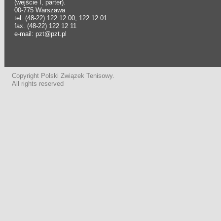
(wejście I, parter).
00-775 Warszawa
tel. (48-22) 122 12 00, 122 12 01
fax. (48-22) 122 12 11
e-mail: pzt@pzt.pl
Copyright Polski Związek Tenisowy.
All rights reserved