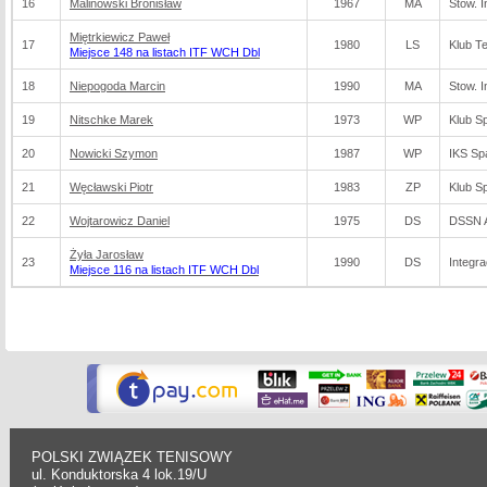
16
Malinowski Bronisław
1967
MA
Stow. I
Miętrkiewicz Paweł
17
1980
LS
Klub T
Miejsce 148 na listach ITF WCH Dbl
18
Niepogoda Marcin
1990
MA
Stow. I
19
Nitschke Marek
1973
WP
Klub S
20
Nowicki Szymon
1987
WP
IKS Sp
21
Węcławski Piotr
1983
ZP
Klub S
22
Wojtarowicz Daniel
1975
DS
DSSN A
Żyła Jarosław
23
1990
DS
Integr
Miejsce 116 na listach ITF WCH Dbl
POLSKI ZWIĄZEK TENISOWY
ul. Konduktorska 4 lok.19/U