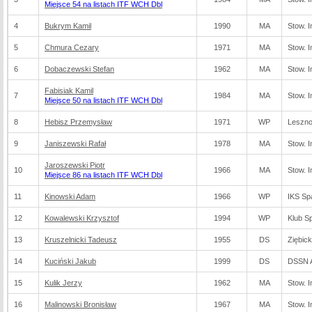
Miejsce 54 na listach ITF WCH Dbl
4
Bukrym Kamil
1990
MA
Stow. I
5
Chmura Cezary
1971
MA
Stow. I
6
Dobaczewski Stefan
1962
MA
Stow. I
Fabisiak Kamil
7
1984
MA
Stow. I
Miejsce 50 na listach ITF WCH Dbl
8
Hebisz Przemysław
1971
WP
Leszno
9
Janiszewski Rafał
1978
MA
Stow. I
Jaroszewski Piotr
10
1966
MA
Stow. I
Miejsce 86 na listach ITF WCH Dbl
11
Kinowski Adam
1966
WP
IKS Sp
12
Kowalewski Krzysztof
1994
WP
Klub S
13
Kruszelnicki Tadeusz
1955
DS
Ziębick
14
Kuciński Jakub
1999
DS
DSSN A
15
Kulik Jerzy
1962
MA
Stow. I
16
Malinowski Bronisław
1967
MA
Stow. I