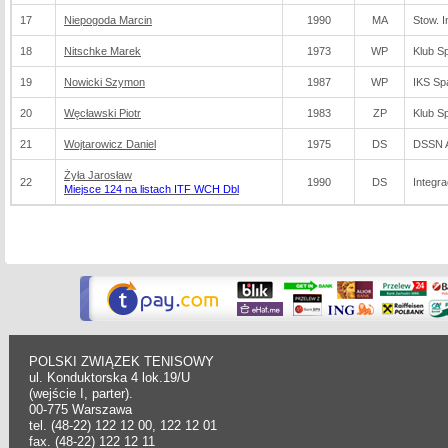
17
Niepogoda Marcin
1990
MA
Stow. I
18
Nitschke Marek
1973
WP
Klub S
19
Nowicki Szymon
1987
WP
IKS Sp
20
Węcławski Piotr
1983
ZP
Klub S
21
Wojtarowicz Daniel
1975
DS
DSSN A
Żyła Jarosław
22
1990
DS
Integr
Miejsce 124 na listach ITF WCH Dbl
POLSKI ZWIĄZEK TENISOWY
ul. Konduktorska 4 lok.19/U
(wejście I, parter).
00-775 Warszawa
tel. (48-22) 122 12 00, 122 12 01
fax. (48-22) 122 12 11