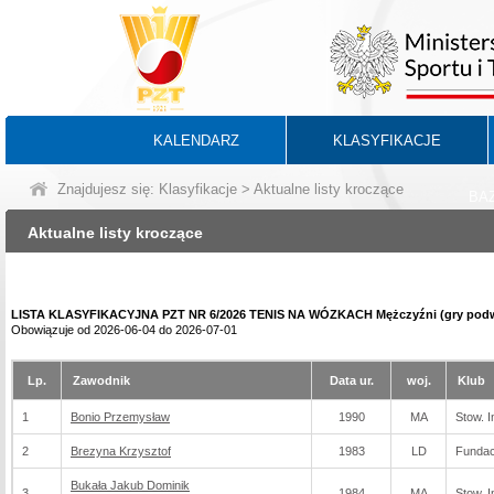
KALENDARZ
KLASYFIKACJE
Znajdujesz się:
Klasyfikacje
> Aktualne listy kroczące
BA
Aktualne listy kroczące
LISTA KLASYFIKACYJNA PZT NR 6/2026 TENIS NA WÓZKACH Mężczyźni (gry pod
Obowiązuje od 2026-06-04 do 2026-07-01
Lp.
Zawodnik
Data ur.
woj.
Klub
1
Bonio Przemysław
1990
MA
Stow. I
2
Brezyna Krzysztof
1983
LD
Fundac
Bukała Jakub Dominik
3
1984
MA
Stow. I