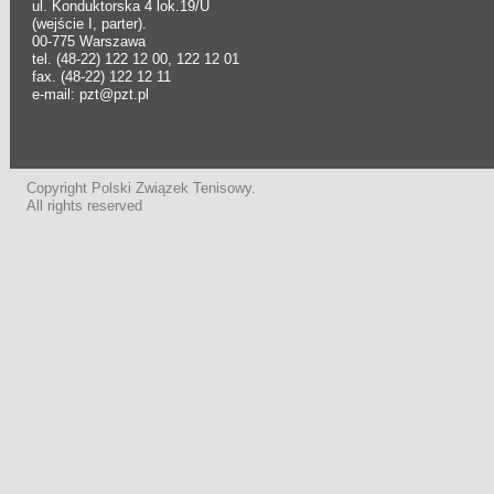
ul. Konduktorska 4 lok.19/U
(wejście I, parter).
00-775 Warszawa
tel. (48-22) 122 12 00, 122 12 01
fax. (48-22) 122 12 11
e-mail: pzt@pzt.pl
Copyright Polski Związek Tenisowy.
All rights reserved