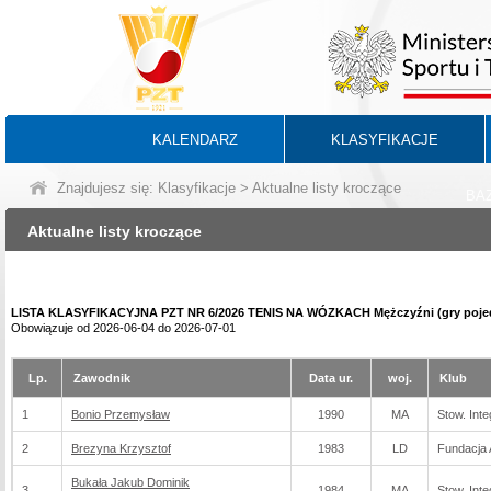
KALENDARZ
KLASYFIKACJE
Znajdujesz się:
Klasyfikacje
> Aktualne listy kroczące
BA
Aktualne listy kroczące
LISTA KLASYFIKACYJNA PZT NR 6/2026 TENIS NA WÓZKACH Mężczyźni (gry poje
Obowiązuje od 2026-06-04 do 2026-07-01
Lp.
Zawodnik
Data ur.
woj.
Klub
1
Bonio Przemysław
1990
MA
Stow. Int
2
Brezyna Krzysztof
1983
LD
Fundacja
Bukała Jakub Dominik
3
1984
MA
Stow. Int