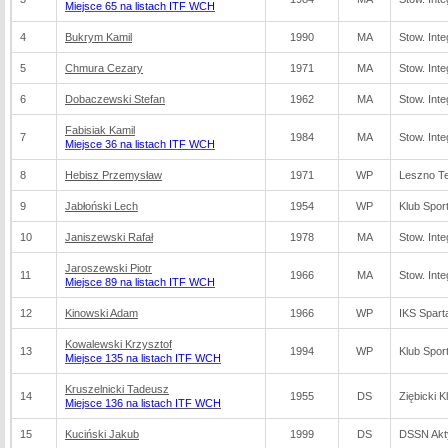
Miejsce 65 na listach ITF WCH
4
Bukrym Kamil
1990
MA
Stow. Int
5
Chmura Cezary
1971
MA
Stow. Int
6
Dobaczewski Stefan
1962
MA
Stow. Int
Fabisiak Kamil
7
1984
MA
Stow. Int
Miejsce 36 na listach ITF WCH
8
Hebisz Przemysław
1971
WP
Leszno Te
9
Jabłoński Lech
1954
WP
Klub Spo
10
Janiszewski Rafał
1978
MA
Stow. Int
Jaroszewski Piotr
11
1966
MA
Stow. Int
Miejsce 89 na listach ITF WCH
12
Kinowski Adam
1966
WP
IKS Spart
Kowalewski Krzysztof
13
1994
WP
Klub Spo
Miejsce 135 na listach ITF WCH
Kruszelnicki Tadeusz
14
1955
DS
Ziębicki 
Miejsce 136 na listach ITF WCH
15
Kuciński Jakub
1999
DS
DSSN Akt