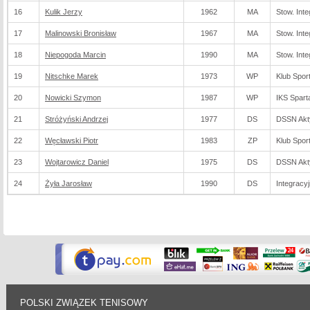
16
Kulik Jerzy
1962
MA
Stow. Int
17
Malinowski Bronisław
1967
MA
Stow. Int
18
Niepogoda Marcin
1990
MA
Stow. Int
19
Nitschke Marek
1973
WP
Klub Spo
20
Nowicki Szymon
1987
WP
IKS Spart
21
Stróżyński Andrzej
1977
DS
DSSN Akt
22
Węcławski Piotr
1983
ZP
Klub Spor
23
Wojtarowicz Daniel
1975
DS
DSSN Akt
24
Żyła Jarosław
1990
DS
Integracy
POLSKI ZWIĄZEK TENISOWY