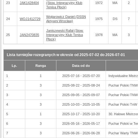
23
JAK1428404
(Stow. Integracyjny Klub
1972
MA
2
Tenisa Płock)
Wojtarowicz Daniel (DSSN
24
WOJ1412729
1975
DS
7
Aktywni Wrocław)
Janiszewski Rafał (Stow.
25
JAN2470835
Integracyjny Klub Tenisa
1978
MA
3
Płock)
Lista turniejów rozegranych w okresie od 2025-07-02 do 2026-07-01
Lp.
Ranga
Data od do
1
1
2025-07-16 - 2025-07-20
Indywidualne Mistr
2
3
2025-08-22 - 2025-08-24
Puchar Polski TNW
3
3
2025-09-05 - 2025-09-07
Puchar Polski TNW 
4
3
2025-10-03 - 2025-10-05
Puchar Polski TnW
5
1
2025-10-17 - 2025-10-20
30. Halowe Mistrzo
6
3
2026-05-16 - 2026-05-17
Puchar Polski w Te
7
3
2026-06-26 - 2026-06-28
Puchar Warty TNW