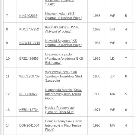
Niepełnosprawnych
"LOB")
Kinowski Adam (IKS
7
KIN1402016
1966
WP
5
Spartakus Koźmin Wlkp.)
Kuciński Jakub (DSSN
8
KUC1737252
1999
DS
4
Aktywni Wrocław)
Nowicki Szymon (IKS
9
NOW1412719
1987
WP
4
Spartakus Koźmin Wlkp.)
Brezyna Krzysztof
10
BRE1426653
(Fundacja Akademia GKS
1983
LD
7
Bełchatów)
Węcławski Piotr (Klub
11
WEC1938739
Sportowy Inwalidów Start
1983
ZP
6
Szczecin)
Niepogoda Marcin (Stow.
12
NIE1736822
Integracyjny Klub Tenisa
1990
MA
5
Płock)
Hebisz Przemysław
13
HEB1412734
1971
WP
6
(Leszno Tenis Klub)
Bonio Przemysław (Stow.
14
BON2041604
Integracyjny Klub Tenisa
1990
MA
4
Płock)