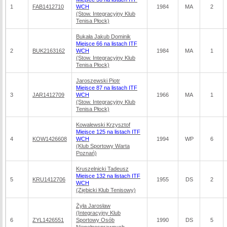
1
FAB1412710
WCH
1984
MA
2
(Stow. Integracyjny Klub
Tenisa Płock)
Bukała Jakub Dominik
Miejsce 66 na listach ITF
2
BUK2163162
WCH
1984
MA
1
(Stow. Integracyjny Klub
Tenisa Płock)
Jaroszewski Piotr
Miejsce 87 na listach ITF
3
JAR1412709
WCH
1966
MA
1
(Stow. Integracyjny Klub
Tenisa Płock)
Kowalewski Krzysztof
Miejsce 125 na listach ITF
4
KOW1426608
WCH
1994
WP
6
(Klub Sportowy Warta
Poznań)
Kruszelnicki Tadeusz
Miejsce 132 na listach ITF
5
KRU1412706
1955
DS
2
WCH
(Ziębicki Klub Tenisowy)
Żyła Jarosław
(Integracyjny Klub
6
ZYL1426551
Sportowy Osób
1990
DS
5