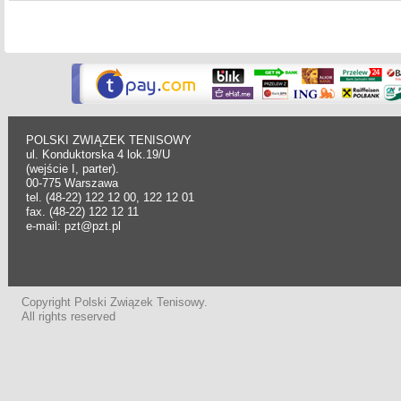
POLSKI ZWIĄZEK TENISOWY
ul. Konduktorska 4 lok.19/U
(wejście I, parter).
00-775 Warszawa
tel. (48-22) 122 12 00, 122 12 01
fax. (48-22) 122 12 11
e-mail: pzt@pzt.pl
Copyright Polski Związek Tenisowy.
All rights reserved