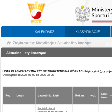
KALENDARZ
KLASYFIKACJE
Znajdujesz się:
Klasyfikacje
> Aktualne listy kroczące
BA
Aktualne listy kroczące
LISTA KLASYFIKACYJNA PZT NR 7/2026 TENIS NA WÓZKACH Mężczyźni (gry poje
Obowiązuje od 2026-07-02 do 2026-08-05
Licz.
Poz.
Login
zawodnik / klub
Rok ur.
woj.
turn.
Fabisiak Kamil
Miejsce 36 na listach ITF