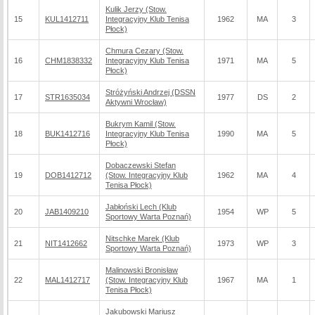
Kulik Jerzy (Stow.
15
KUL1412711
Integracyjny Klub Tenisa
1962
MA
3
Płock)
Chmura Cezary (Stow.
16
CHM1838332
Integracyjny Klub Tenisa
1971
MA
5
Płock)
Stróżyński Andrzej (DSSN
17
STR1635034
1977
DS
2
Aktywni Wrocław)
Bukrym Kamil (Stow.
18
BUK1412716
Integracyjny Klub Tenisa
1990
MA
5
Płock)
Dobaczewski Stefan
19
DOB1412712
(Stow. Integracyjny Klub
1962
MA
4
Tenisa Płock)
Jabłoński Lech (Klub
20
JAB1409210
1954
WP
5
Sportowy Warta Poznań)
Nitschke Marek (Klub
21
NIT1412662
1973
WP
3
Sportowy Warta Poznań)
Malinowski Bronisław
22
MAL1412717
(Stow. Integracyjny Klub
1967
MA
1
Tenisa Płock)
Jakubowski Mariusz