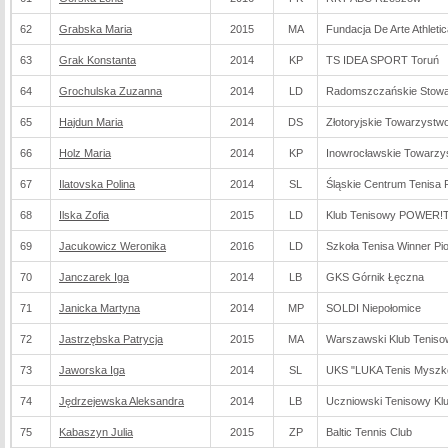
62
Grabska Maria
2015
MA
Fundacja De Arte Athletic
63
Grak Konstanta
2014
KP
TS IDEA SPORT Toruń
64
Grochulska Zuzanna
2014
LD
Radomszczańskie Stowar
65
Hajdun Maria
2014
DS
Złotoryjskie Towarzystwo
66
Holz Maria
2014
KP
Inowrocławskie Towarzy
67
Ilatovska Polina
2014
SL
Śląskie Centrum Tenisa
68
Ilska Zofia
2015
LD
Klub Tenisowy POWER!TE
69
Jacukowicz Weronika
2016
LD
Szkoła Tenisa Winner Pi
70
Janczarek Iga
2014
LB
GKS Górnik Łęczna
71
Janicka Martyna
2014
MP
SOLDI Niepołomice
72
Jastrzębska Patrycja
2015
MA
Warszawski Klub Tenis
73
Jaworska Iga
2014
SL
UKS "LUKA Tenis Myszk
74
Jędrzejewska Aleksandra
2014
LB
Uczniowski Tenisowy Kl
75
Kabaszyn Julia
2015
ZP
Baltic Tennis Club