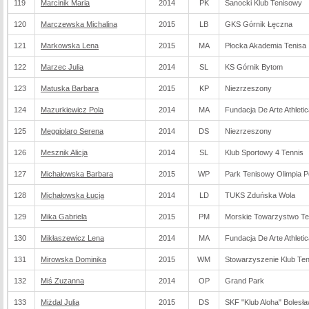
119
Marcinik Maria
2014
PK
Sanocki Klub Tenisowy
120
Marczewska Michalina
2015
LB
GKS Górnik Łęczna
121
Markowska Lena
2015
MA
Płocka Akademia Tenisa
122
Marzec Julia
2014
SL
KS Górnik Bytom
123
Matuska Barbara
2015
KP
Niezrzeszony
124
Mazurkiewicz Pola
2014
MA
Fundacja De Arte Athletic
125
Meggiolaro Serena
2014
DS
Niezrzeszony
126
Mesznik Alicja
2014
SL
Klub Sportowy 4 Tennis
127
Michałowska Barbara
2015
WP
Park Tenisowy Olimpia 
128
Michałowska Łucja
2014
LD
TUKS Zduńska Wola
129
Mika Gabriela
2015
PM
Morskie Towarzystwo T
130
Mikłaszewicz Lena
2014
MA
Fundacja De Arte Athletic
131
Mirowska Dominika
2015
WM
Stowarzyszenie Klub Ten
132
Miś Zuzanna
2014
OP
Grand Park
133
Miżdal Julia
2015
DS
SKF "Klub Aloha" Bolesła