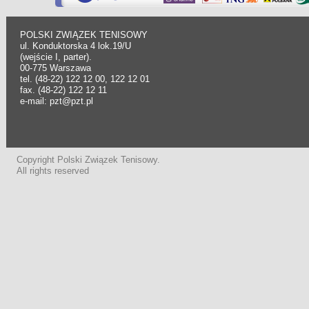
POLSKI ZWIĄZEK TENISOWY
ul. Konduktorska 4 lok.19/U
(wejście I, parter).
00-775 Warszawa
tel. (48-22) 122 12 00, 122 12 01
fax. (48-22) 122 12 11
e-mail: pzt@pzt.pl
Copyright Polski Związek Tenisowy.
All rights reserved