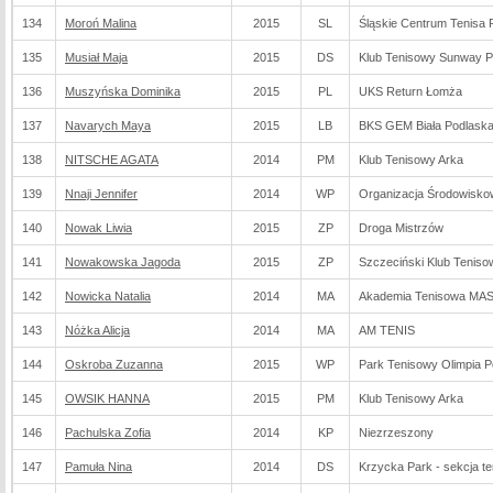
134
Moroń Malina
2015
SL
Śląskie Centrum Tenisa
135
Musiał Maja
2015
DS
Klub Tenisowy Sunway 
136
Muszyńska Dominika
2015
PL
UKS Return Łomża
137
Navarych Maya
2015
LB
BKS GEM Biała Podlask
138
NITSCHE AGATA
2014
PM
Klub Tenisowy Arka
139
Nnaji Jennifer
2014
WP
Organizacja Środowisko
140
Nowak Liwia
2015
ZP
Droga Mistrzów
141
Nowakowska Jagoda
2015
ZP
Szczeciński Klub Teniso
142
Nowicka Natalia
2014
MA
Akademia Tenisowa M
143
Nóżka Alicja
2014
MA
AM TENIS
144
Oskroba Zuzanna
2015
WP
Park Tenisowy Olimpia 
145
OWSIK HANNA
2015
PM
Klub Tenisowy Arka
146
Pachulska Zofia
2014
KP
Niezrzeszony
147
Pamuła Nina
2014
DS
Krzycka Park - sekcja t