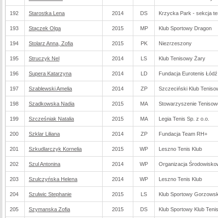
192
Starostka Lena
2014
DS
Krzycka Park - sekcja t
193
Stączek Olga
2015
MP
Klub Sportowy Dragon
194
Stolarz Anna, Zofia
2015
PK
Niezrzeszony
195
Struczyk Nel
2014
LS
Klub Tenisowy Żary
196
Supera Katarzyna
2014
LD
Fundacja Eurotenis Łódź
197
Szablewski Amelia
2014
ZP
Szczeciński Klub Teniso
198
Szadkowska Nadia
2015
MA
Stowarzyszenie Tenisow
199
Szcześniak Natalia
2015
MA
Legia Tenis Sp. z o.o.
200
Szklar Liliana
2014
ZP
Fundacja Team RH+
201
Szkudlarczyk Kornelia
2015
WP
Leszno Tenis Klub
202
Szul Antonina
2014
WP
Organizacja Środowisko
203
Szulczyńska Helena
2014
WP
Leszno Tenis Klub
204
Szulwic Stephanie
2015
LS
Klub Sportowy Gorzowsk
205
Szymanska Zofia
2015
DS
Klub Sportowy Klub Ten