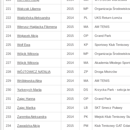
221
Walczak Lilianna
2015
WP
Organizacja Środowisko
222
Waldzińska Aleksandra
2014
PL
UKS Return Łomża
223
Wierusz-Hajdacka Filomena
2015
MA
AM TENIS
224
Wojtasek Alicja
2015
OP
Grand Park
225
Wolf Ewa
2015
KP
Sportowy Klub Teniso
226
Wójcik Wiktoria
2014
WP
Organizacja Środowisko
227
Wójcik Wiktoria
2014
MA
Akademia Młodego Sporto
228
WÓJTOWICZ NATALIA
2015
ZP
Droga Mistrzów
229
Wróblewska Alina
2014
MA
AM TENIS
230
Yurkevych Mariia
2015
DS
Krzycka Park - sekcja t
231
Zając Hanna
2015
OP
Grand Park
232
Zając Marika
2014
LB
SKT Smecz Puławy
233
Zaremba Aleksandra
2014
PK
Miejski Klub Tenisowy S
234
Zawadzka Alicja
2015
PM
Klub Tenisowy GAT Gda