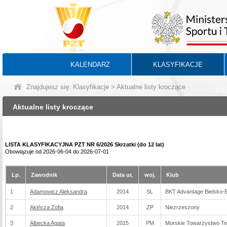
KALENDARZ
KLASYFIKACJE
Znajdujesz się:
Klasyfikacje
> Aktualne listy kroczące
BA
Aktualne listy kroczące
LISTA KLASYFIKACYJNA PZT NR 6/2026 Skrzatki (do 12 lat)
Obowiązuje od 2026-06-04 do 2026-07-01
Lp.
Zawodnik
Data ur.
woj.
Klub
1
Adamowicz Aleksandra
2014
SL
BKT Advantage Bielsko-B
2
Akińcza Zofia
2014
ZP
Niezrzeszony
3
Albecka Agata
2015
PM
Morskie Towarzystwo T