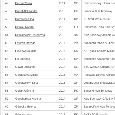
47
Dryhus Sofiia
2014
MP
Klub Tenisowy Błonia Kr
48
Dufrat Aleksandra
2015
PK
Sanocki Klub Tenisowy
49
Durmowicz Iga
2014
KP
KS Start-Wisła Toruń
50
Działak Natalia
2015
LD
Pomorska Tenis Kids Sp. 
51
Dzimidowicz Florentyna
2016
DS
Klub Tenisowy Jelenia G
52
Fąferek Matylda
2014
PM
Akademia tenisa ACTIV
53
Fijałkowska Julia
2014
SK
KS Tęcza-Społem Kielce
54
Fik Julianna
2015
KP
Bydgoska Akademia Ten
55
Gawlik Zuzanna
2014
SL
STOWARZYSZENIE NA 
56
Geletskaya Milana
2015
MA
Fundacja De Arte Athletic
57
Generalczyk Nina
2015
WP
Organizacja Środowisko
58
Gołąb Jaśmina
2014
PK
Sanocki Klub Tenisowy
59
Goncharova Kristina
2014
WP
Klub Sportowy CALISIA
60
Górecka Helena
2014
ZP
Szczeciński Klub Teniso
61
Górska Lena
2016
PK
RKT ABC Rzeszów