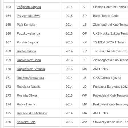
163
Pośpiech Jagoda
2014
SL
Śląskie Centrum Tenisa
164
Przyjemska Ewa
2015
ZP
Baltic Tennis Club
165
Ptak Kornelia
2014
LS
Zielonogórski Klub Teni
166
Puczkowska Iga
2015
OP
UKS Nyska Szkoła Teni
167
Purska Jagoda
2015
KP
TS IDEA SPORT Toruń
168
Radke Hanna
2014
KP
Toruńska Akademia Pro 
169
Radkiewicz Bona
2016
LS
Zielonogórski Klub Teni
170
Rapkiewicz Stefania
2016
MA
AM TENIS
171
Roczon Aleksandra
2014
LB
GKS Górnik Łęczna
172
Ropelska Natalia
2014
LD
Fundacja Eurotenis Łódź
173
Rosada Oliwia
2015
WP
Pobiedziski Klub Teniso
174
Rutka Hanna
2014
MP
Krakowski Klub Teniso
175
Ryszewska Michalina
2014
MA
AM TENIS
176
Sawicka Pola
2015
WM
Stowarzyszenie Klub Ten