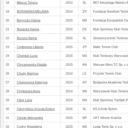
18
Bilovus Tereza
2014
SL
BKT Advantage Bielsko-B
19
BORAWSKA MELANIA
2014
ZP
Fundacja Nowiński Tenn
20
Boryczko Hanna
2015
MA
Fundacja Europejskie Ce
21
Bosacka Hanna
2016
DS
Klub Sportowy Klub Ten
22
Brzoza Hanna
2016
SL
Stowarzyszenie Tenisow
23
Cegłowska Lilianna
2015
ZP
Baltic Tennis Club
24
Chomiuk Łucja
2015
MA
Klub Tenisowy Warszaw
25
Chrzanowska Natalia
2015
MA
Warsaw West TC Sp. z o
26
Chudy Martyna
2014
LS
Przytok Tennis Club
27
Chuprunova Kateryna
2014
KP
Bydgoska Akademia Ten
28
Chylewska Anna
2014
MA
Warszawski Klub Tenis
29
Cibor Lena
2014
MA
Klub Sportowy TopSpin P
30
Cierzyńska Urszula Estera
2015
SL
KS Górnik Bytom
31
Ciężak Aleksandra
2016
MP
UKT Winner Kraków
32
Cudny Magdalena
2015
MA
Legia Tenis Sp. z o.o.