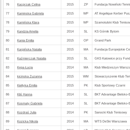
76
Kacprzak Celina
2015
ZP
Fundacja Nowiński Tenn
77
Kaminska Gabriela
2015
WP
AT Angelique Kerber Pu
78
Kamińska Klara
2015
WP
Szamotulski Klub Teniso
79
Kandzia Amelia
2014
SL
KS Górnik Bytom
80
Kania Emilia
2015
OP
Grand Park
81
Karpińska Natalia
2015
MA
Fundacja Europejskie Ce
82
Kaźmierczak Natalia
2015
SL
GKS Katowice przy Fund
83
Kępa Łucja
2014
MA
Klub Miedzeszyn Warsz
84
kicinska Zuzanna
2015
WM
Stowarzyszenie Klub Ten
85
Kiełtyka Emilia
2015
PK
Klub Sportowy Czarni
86
Kliś Hanna
2014
SL
BKT Advantage Bielsko-B
87
Kosmaty Gabriela
2014
SL
BKT Advantage Bielsko-B
88
Kozdraś Julia
2014
PK
Sanocki Klub Tenisowy
89
Kozicka Nikola
2014
MA
WTS DeSki Warszawa