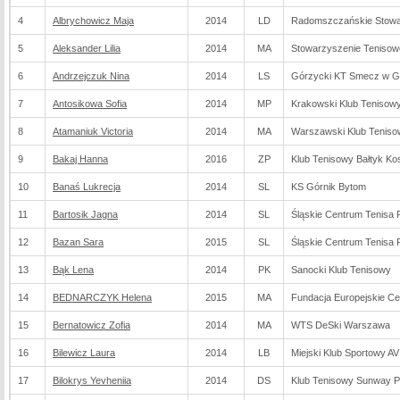
4
Albrychowicz Maja
2014
LD
Radomszczańskie Stowar
5
Aleksander Lilia
2014
MA
Stowarzyszenie Tenisow
6
Andrzejczuk Nina
2014
LS
Górzycki KT Smecz w G
7
Antosikowa Sofia
2014
MP
Krakowski Klub Teniso
8
Atamaniuk Victoria
2014
MA
Warszawski Klub Tenis
9
Bakaj Hanna
2016
ZP
Klub Tenisowy Bałtyk Kos
10
Banaś Lukrecja
2014
SL
KS Górnik Bytom
11
Bartosik Jagna
2014
SL
Śląskie Centrum Tenisa
12
Bazan Sara
2015
SL
Śląskie Centrum Tenisa
13
Bąk Lena
2014
PK
Sanocki Klub Tenisowy
14
BEDNARCZYK Helena
2015
MA
Fundacja Europejskie Ce
15
Bernatowicz Zofia
2014
MA
WTS DeSki Warszawa
16
Bilewicz Laura
2014
LB
Miejski Klub Sportowy AV
17
Bilokrys Yevheniia
2014
DS
Klub Tenisowy Sunway 