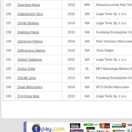
235
Zawrotna Maria
2016
WM
Stowarzyszenie Klub Ten
236
Zeliankevich Vera
2015
MA
Legia Tenis Sp. z o.o.
237
Zemła Stefania
2014
MA
Legia Tenis Sp. z o.o.
238
Zielińska Maria
2015
MA
Fundacja Europejskie Ce
239
Ziemecka Helena
2014
MA
Klub Tenisowy Warszaw
240
Ziółkowska Lilianna
2014
MA
Tenis Kiełpin
241
Zlobich Stafaniya
2015
MA
Legia Tenis Sp. z o.o.
242
Zorina Sofiia
2014
SL
BKT Advantage Bielsko-B
243
Żdżalik Lena
2014
MA
Fundacja Europejskie Ce
244
Żwak Aleksandra
2014
MA
WTS DeSki Warszawa
245
Żyżyńska Nela
2015
MA
Legia Tenis Sp. z o.o.