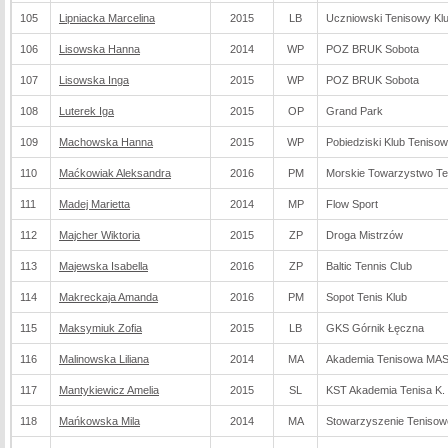
105
Lipniacka Marcelina
2015
LB
Uczniowski Tenisowy Kl
106
Lisowska Hanna
2014
WP
POZ BRUK Sobota
107
Lisowska Inga
2015
WP
POZ BRUK Sobota
108
Luterek Iga
2015
OP
Grand Park
109
Machowska Hanna
2015
WP
Pobiedziski Klub Teniso
110
Maćkowiak Aleksandra
2016
PM
Morskie Towarzystwo T
111
Madej Marietta
2014
MP
Flow Sport
112
Majcher Wiktoria
2015
ZP
Droga Mistrzów
113
Majewska Isabella
2016
ZP
Baltic Tennis Club
114
Makreckaja Amanda
2016
PM
Sopot Tenis Klub
115
Maksymiuk Zofia
2015
LB
GKS Górnik Łęczna
116
Malinowska Liliana
2014
MA
Akademia Tenisowa M
117
Mantykiewicz Amelia
2015
SL
KST Akademia Tenisa K.
118
Mańkowska Mila
2014
MA
Stowarzyszenie Tenisow