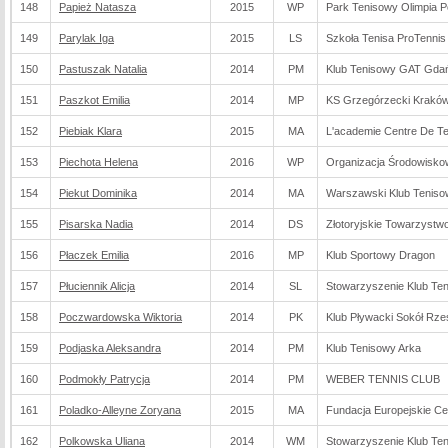
148
Papież Natasza
2015
WP
Park Tenisowy Olimpia 
149
Parylak Iga
2015
LS
Szkoła Tenisa ProTenni
150
Pastuszak Natalia
2014
PM
Klub Tenisowy GAT Gda
151
Paszkot Emilia
2014
MP
KS Grzegórzecki Krakó
152
Piebiak Klara
2015
MA
L'academie Centre De Te
153
Piechota Helena
2016
WP
Organizacja Środowisko
154
Piekut Dominika
2014
MA
Warszawski Klub Tenis
155
Pisarska Nadia
2014
DS
Złotoryjskie Towarzystwo
156
Płaczek Emilia
2016
MP
Klub Sportowy Dragon
157
Płuciennik Alicja
2014
SL
Stowarzyszenie Klub T
158
Poczwardowska Wiktoria
2014
PK
Klub Pływacki Sokół Rz
159
Podjaska Aleksandra
2014
PM
Klub Tenisowy Arka
160
Podmokły Patrycja
2014
PM
WEBER TENNIS CLUB
161
Poladko-Alleyne Zoryana
2015
MA
Fundacja Europejskie Ce
162
Polkowska Uliana
2014
WM
Stowarzyszenie Klub Ten