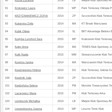
90
Kozioł Zuzanna
2016
LB
Miejski Klub Sportowy AV
91
Krokowicz Laura
2016
WP
Park Tenisowy Olimpia 
92
KRZYŻANKIEWICZ ZOFIA
2014
ZP
Szczeciński Klub Teniso
93
Kubarska Zofia
2014
MA
KT Break Warszawa
94
Kubik Oliwia
2014
SL
BKT Advantage Bielsko-B
95
Kudyba-Lunsford Sara
2015
MP
Krakowski Klub Teniso
96
Kulec Anna
2014
MA
TENES Klub Sportowy J
97
Kuliś Nadia
2015
WM
Stowarzyszenie Klub Ten
98
Kunicka Janina
2014
MA
Warszawski Klub Tenis
99
Kwaśniewska Helena
2014
DS
Klub Tenisowy Jelenia G
100
Kwaśnik Julia
2014
ZP
Szczeciński Klub Teniso
101
Kwidzińska Selena
2016
PM
Morskie Towarzystwo T
102
Lazarowicz Maria
2015
PM
Klub Tenisowy Arka
103
Lemieszek Michalina
2014
LB
Miejski Klub Sportowy AV
104
Lewandowska Joanna
2014
WP
Leszno Tenis Klub