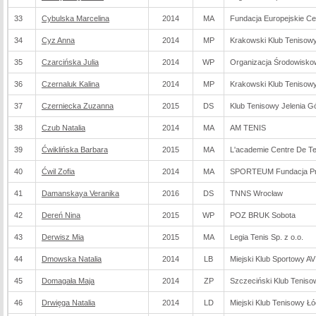
33
Cybulska Marcelina
2014
MA
Fundacja Europejskie Ce
34
Cyz Anna
2014
MP
Krakowski Klub Teniso
35
Czarcińska Julia
2014
WP
Organizacja Środowisko
36
Czernaluk Kalina
2014
MP
Krakowski Klub Teniso
37
Czerniecka Zuzanna
2015
DS
Klub Tenisowy Jelenia G
38
Czub Natalia
2014
MA
AM TENIS
39
Ćwiklińska Barbara
2015
MA
L'academie Centre De Te
40
Ćwil Zofia
2014
MA
SPORTEUM Fundacja Pr
41
Damanskaya Veranika
2016
DS
TNNS Wrocław
42
Dereń Nina
2015
WP
POZ BRUK Sobota
43
Derwisz Mia
2015
MA
Legia Tenis Sp. z o.o.
44
Dmowska Natalia
2014
LB
Miejski Klub Sportowy AV
45
Domagała Maja
2014
ZP
Szczeciński Klub Teniso
46
Drwięga Natalia
2014
LD
Miejski Klub Tenisowy Ł