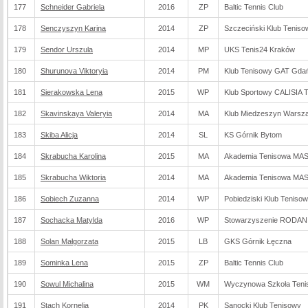
177
Schneider Gabriela
2016
ZP
Baltic Tennis Club
178
Senczyszyn Karina
2014
ZP
Szczeciński Klub Teniso
179
Sendor Urszula
2014
MP
UKS Tenis24 Kraków
180
Shurunova Viktoryia
2014
PM
Klub Tenisowy GAT Gda
181
Sierakowska Lena
2015
WP
Klub Sportowy CALISIA
182
Skavinskaya Valeryia
2014
MA
Klub Miedzeszyn Warsz
183
Skiba Alicja
2014
SL
KS Górnik Bytom
184
Skrabucha Karolina
2015
MA
Akademia Tenisowa M
185
Skrabucha Wiktoria
2014
MA
Akademia Tenisowa M
186
Sobiech Zuzanna
2014
WP
Pobiedziski Klub Teniso
187
Sochacka Matylda
2016
WP
Stowarzyszenie RODAN
188
Solan Małgorzata
2015
LB
GKS Górnik Łęczna
189
Sominka Lena
2015
ZP
Baltic Tennis Club
190
Sowul Michalina
2015
WM
Wyczynowa Szkoła Tenis
191
Stach Kornelia
2014
PK
Sanocki Klub Tenisowy