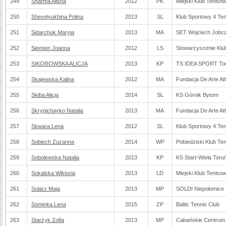
249
Sharma Alisha
2012
PK
Miejski Klub Teniso
250
Shevelyukhina Polina
2013
SL
Klub Sportowy 4 Ten
251
Sidarchuk Maryia
2013
MA
SET Wojciech Jobc
252
Siemion Joanna
2012
LS
Stowarzyszenie Kl
253
SIKOROWSKA ALICJA
2013
KP
TS IDEA SPORT To
254
Skajewska Kalina
2012
MA
Fundacja De Arte Ath
255
Skiba Alicja
2014
SL
KS Górnik Bytom
256
Skrypichayko Natalia
2013
MA
Fundacja De Arte Ath
257
Skwara Lena
2012
SL
Klub Sportowy 4 Ten
258
Sobiech Zuzanna
2014
WP
Pobiedziski Klub Te
259
Sobolewska Natalia
2013
KP
KS Start-Wisła Toru
260
Sokalska Wiktoria
2013
LD
Miejski Klub Teniso
261
Solarz Maja
2013
MP
SOLDI Niepołomice
262
Sominka Lena
2015
ZP
Baltic Tennis Club
263
Starżyk Zofia
2013
MP
Cabańskie Centrum