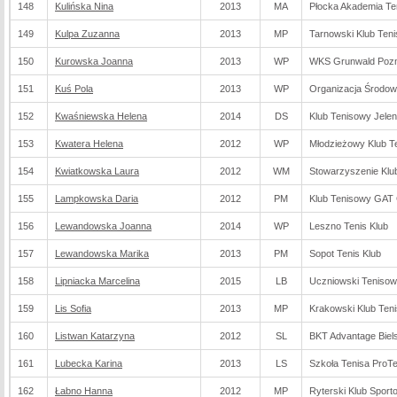
148
Kulińska Nina
2013
MA
Płocka Akademia Te
149
Kulpa Zuzanna
2013
MP
Tarnowski Klub Ten
150
Kurowska Joanna
2013
WP
WKS Grunwald Poz
151
Kuś Pola
2013
WP
Organizacja Środo
152
Kwaśniewska Helena
2014
DS
Klub Tenisowy Jelen
153
Kwatera Helena
2012
WP
Młodzieżowy Klub T
154
Kwiatkowska Laura
2012
WM
Stowarzyszenie Klub
155
Lampkowska Daria
2012
PM
Klub Tenisowy GAT
156
Lewandowska Joanna
2014
WP
Leszno Tenis Klub
157
Lewandowska Marika
2013
PM
Sopot Tenis Klub
158
Lipniacka Marcelina
2015
LB
Uczniowski Tenisow
159
Lis Sofia
2013
MP
Krakowski Klub Te
160
Listwan Katarzyna
2012
SL
BKT Advantage Biels
161
Lubecka Karina
2013
LS
Szkoła Tenisa ProT
162
Łabno Hanna
2012
MP
Ryterski Klub Sport