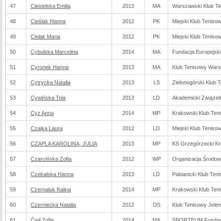
47
Ciesielska Emilia
2013
MA
Warszawski Klub T
48
Cieślak Hanna
2012
PK
Miejski Klub Teniso
49
Cisłak Maria
2012
PK
Miejski Klub Teniso
50
Cybulska Marcelina
2014
MA
Fundacja Europejsk
51
Cyronek Hanna
2013
MA
Klub Tenisowy War
52
Cytrycka Natalia
2013
LS
Zielonogórski Klub 
53
Cywińska Tola
2013
LD
Akademicki Związek
54
Cyz Anna
2014
MP
Krakowski Klub Te
55
Czajka Laura
2012
LD
Miejski Klub Teniso
56
CZAPLA KAROLINA, JULIA
2013
MP
KS Grzegórzecki K
57
Czarcińska Zofia
2012
WP
Organizacja Środo
58
Czekalska Hanna
2013
LD
Pabianicki Klub Ten
59
Czernaluk Kalina
2014
MP
Krakowski Klub Te
60
Czerniecka Natalia
2012
DS
Klub Tenisowy Jelen
61
Ćwil Zofia
2014
MA
SPORTEUM Fundacj