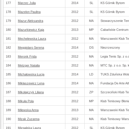
177
Marzec Julia
2014
SL
KS Górnik Bytom
178
Mazelon Paulina
2012
SL
KS Górnik Bytom
179
Mazur Aleksandra
2012
MA
Stowarzyszenie Ten
180
Mazurkiewicz Kaja
2013
MP
Cabańskie Centrum
181
Mechelewska Laura
2012
MA
Warszawski Klub T
182
Meggiolaro Serena
2014
DS
Niezrzeszony
183
Meronk Frida
2012
MA
Legia Tenis Sp. z o.
184
Metzger Natalia
2012
MA
MTC Sp. z o.o. Sp. 
185
Michałowska Łucja
2014
LD
TUKS Zduńska Wol
186
Mikłaszewicz Lena
2014
MA
Fundacja De Arte Ath
187
Mikołajczyk Liliana
2012
ZP
Szczeciński Klub T
188
Mikuła Pola
2012
MP
Klub Tenisowy Błon
189
Milewska Anna
2013
MA
Warszawski Klub T
190
Mizak Zuzanna
2012
MA
Klub Tenisowy War
191
Mizgalska Laura
2012
SL
KS Górnik Bytom