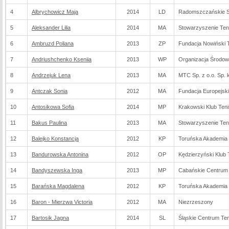
4
Albrychowicz Maja
2014
LD
Radomszczańskie S
5
Aleksander Lilia
2014
MA
Stowarzyszenie Ten
6
Ambruzd Poliana
2013
ZP
Fundacja Nowiński 
7
Andriushchenko Kseniia
2013
WP
Organizacja Środo
8
Andrzejuk Lena
2013
MA
MTC Sp. z o.o. Sp. 
9
Antczak Sonia
2012
MA
Fundacja Europejsk
10
Antosikowa Sofia
2014
MP
Krakowski Klub Te
11
Bakus Paulina
2013
MA
Stowarzyszenie Ten
12
Balejko Konstancja
2012
KP
Toruńska Akademia 
13
Bandurowska Antonina
2012
OP
Kędzierzyński Klub
14
Bandyszewska Inga
2013
MP
Cabańskie Centrum
15
Barańska Magdalena
2012
KP
Toruńska Akademia 
16
Baron - Mierzwa Victoria
2012
MA
Niezrzeszony
17
Bartosik Jagna
2014
SL
Śląskie Centrum Te