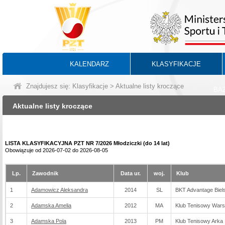
KALENDARZ
KLASYFIKACJE
Znajdujesz się:
Klasyfikacje
> Aktualne listy kroczące
BA
Aktualne listy kroczące
LISTA KLASYFIKACYJNA PZT NR 7/2026 Młodziczki (do 14 lat)
Obowiązuje od 2026-07-02 do 2026-08-05
Lp.
Zawodnik
Data ur.
woj.
Klub
1
Adamowicz Aleksandra
2014
SL
BKT Advantage Biels
2
Adamska Amelia
2012
MA
Klub Tenisowy War
3
Adamska Pola
2013
PM
Klub Tenisowy Arka