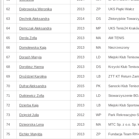
62
Dąbrowska Weronika
2013
ZP
UKS Piątki Wałcz
63
Dechnik Aleksandra
2014
DS
Złotoryjskie Towarz
64
Demczak Aleksandra
2013
MP
UKS Tenis24 Krakó
65
Derda Zofia
2013
MA
AM TENIS
66
Domolewska Kaja
2013
MA
Niezrzeszony
67
Dorash Maryia
2013
LD
Miejski Klub Teniso
68
Dorobisz Hanna
2013
DS
Krzycki Klub Tenis
69
Droździel Karolina
2013
LB
ZTT KT Return Za
70
Dufrat Aleksandra
2015
PK
Sanocki Klub Tenis
71
Dutkiewicz Zofia
2013
LD
Stowarzyszenie B
72
Dzierba Kaja
2013
LB
Miejski Klub Sporto
73
Dzięcioł Julia
2012
WP
Park Rekreacyjno-S
74
Dziworska Lena
2013
MA
MTC Sp. z o.o. Sp. 
75
Eichler Matylda
2013
ZP
Fundacja Team RH