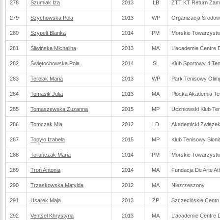
278
Szumiak Iza
2013
LB
ZTT KT Return Za
279
Szychowska Pola
2013
WP
Organizacja Środo
280
Szypelt Blanka
2014
PM
Morskie Towarzyst
281
Śliwińska Michalina
2013
MA
L'academie Centre D
282
Świętochowska Pola
2014
SL
Klub Sportowy 4 Ten
283
Terelak Maria
2013
WP
Park Tenisowy Olim
284
Tomasik Julia
2013
MA
Płocka Akademia Te
285
Tomaszewska Zuzanna
2015
MP
Uczniowski Klub Te
286
Tomczak Mia
2012
LD
Akademicki Związek
287
Topyło Izabela
2015
MP
Klub Tenisowy Błon
288
Toruńczak Maria
2014
PM
Morskie Towarzyst
289
Troń Antonia
2014
MA
Fundacja De Arte Ath
290
Trzaskowska Matylda
2012
MA
Niezrzeszony
291
Usarek Maja
2013
ZP
Szczecińskie Cent
292
Ventsel Khrystyna
2013
MA
L'academie Centre D