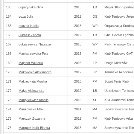
163
Łopatyńska Nina
2013
LB
Miejski Klub Sporto
164
Łoza Julia
2012
DS
Klub Tenisowy Jelen
165
Łuczak Nadia
2013
WP
Organizacja Środo
166
Łukasik Żaneta
2012
LB
GKS Górnik Łęczna
167
Łukaszewicz Natasza
2013
WP
Park Tenisowy Olim
168
Macharzewska Pola
2013
PM
Klub Tenisowy GAT
169
Majcher Wiktoria
2015
ZP
Droga Mistrzów
170
Makowska Aleksandra
2012
KP
Toruńska Akademia 
171
Makreckaja Monika
2013
PM
Sopot Tenis Klub
172
Małys Aleksandra
2012
LB
Uczniowski Tenisow
173
Mantykiewicz Amelia
2015
SL
KST Akademia Tenis
174
Mańkowska Mila
2014
MA
Stowarzyszenie Ten
175
Marczuk Zuzanna
2012
PM
Klub Tenisowy Arka
176
Marquez Kulik Blanka
2013
MA
Stowarzyszenie Ten