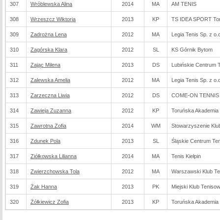
307
Wróblewska Alina
2014
MA
AM TENIS
308
Wrzeszcz Wiktoria
2013
KP
TS IDEA SPORT To
309
Zadrożna Lena
2012
MA
Legia Tenis Sp. z o.
310
Zagórska Klara
2012
SL
KS Górnik Bytom
311
Zając Milena
2013
DS
Lubińskie Centrum 
312
Zalewska Amelia
2012
MA
Legia Tenis Sp. z o.
313
Zarzeczna Liwia
2012
DS
COME-ON TENNIS C
314
Zawieja Zuzanna
2012
KP
Toruńska Akademia 
315
Zawrotna Zofia
2014
WM
Stowarzyszenie Klub
316
Zdunek Pola
2013
SL
Śląskie Centrum Te
317
Ziółkowska Lilianna
2014
MA
Tenis Kiełpin
318
Zwierzchowska Tola
2012
MA
Warszawski Klub T
319
Żak Hanna
2013
PK
Miejski Klub Teniso
320
Żółkiewicz Zofia
2013
KP
Toruńska Akademia 