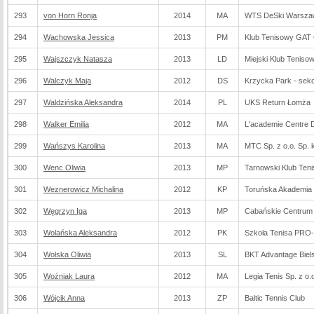
293
von Horn Ronja
2014
MA
WTS DeSki Warsza
294
Wachowska Jessica
2013
PM
Klub Tenisowy GAT
295
Wajszczyk Natasza
2013
LD
Miejski Klub Teniso
296
Walczyk Maja
2012
DS
Krzycka Park - sek
297
Waldzińska Aleksandra
2014
PL
UKS Return Łomża
298
Walker Emilia
2012
MA
L'academie Centre D
299
Wańszys Karolina
2013
MA
MTC Sp. z o.o. Sp. 
300
Wenc Oliwia
2013
MP
Tarnowski Klub Ten
301
Weznerowicz Michalina
2012
KP
Toruńska Akademia 
302
Węgrzyn Iga
2013
MP
Cabańskie Centrum
303
Wolańska Aleksandra
2012
PK
Szkoła Tenisa PRO-
304
Wolska Oliwia
2013
SL
BKT Advantage Biels
305
Woźniak Laura
2012
MA
Legia Tenis Sp. z o.
306
Wójcik Anna
2013
ZP
Baltic Tennis Club