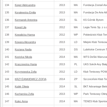
134
Koper Aleksandra
2013
MA
Fundacja Zostań As
135
Koralewska Emilia
2013
MA
Fundacja De Arte Ath
136
Kormanek Antonina
2013
SL
KS Górnik Bytom
137
Kowal Lila
2012
MA
Legia Tenis Sp. z o.
138
Kowalicka Hanna
2012
WP
Pobiedziski Klub Te
139
Kowara Alexandra
2013
LD
Miejski Klub Teniso
140
Koziana Nadia
2013
DS
Lubińskie Centrum 
141
Kozicka Nikola
2014
MA
WTS DeSki Warsza
142
Kraszewska Hania
2013
PL
UKS Sokół-Asy Biał
143
Krzymowska Zofia
2012
LD
Klub Tenisowy POW
144
KRZYŻANKIEWICZ ZOFIA
2014
ZP
Szczeciński Klub T
145
Kubik Oliwia
2014
SL
BKT Advantage Biels
146
Kucharska Zofia
2013
WP
Park Tenisowy Olim
147
Kulec Anna
2014
MA
TENES Klub Sporto