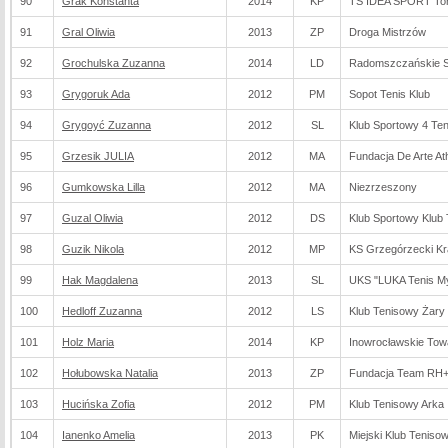
90
Grak Konstanta
2014
KP
TS IDEA SPORT To
91
Gral Oliwia
2013
ZP
Droga Mistrzów
92
Grochulska Zuzanna
2014
LD
Radomszczańskie S
93
Grygoruk Ada
2012
PM
Sopot Tenis Klub
94
Grygoyć Zuzanna
2012
SL
Klub Sportowy 4 Ten
95
Grzesik JULIA
2012
MA
Fundacja De Arte Ath
96
Gumkowska Lilla
2012
MA
Niezrzeszony
97
Guzal Oliwia
2012
DS
Klub Sportowy Klub
98
Guzik Nikola
2012
MP
KS Grzegórzecki K
99
Hak Magdalena
2013
SL
UKS "LUKA Tenis M
100
Hedloff Zuzanna
2012
LS
Klub Tenisowy Żary
101
Holz Maria
2014
KP
Inowrocławskie Tow
102
Hołubowska Natalia
2013
ZP
Fundacja Team RH
103
Hucińska Zofia
2012
PM
Klub Tenisowy Arka
104
Ianenko Amelia
2013
PK
Miejski Klub Teniso