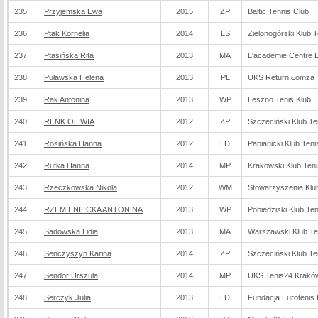
235
Przyjemska Ewa
2015
ZP
Baltic Tennis Club
236
Ptak Kornelia
2014
LS
Zielonogórski Klub 
237
Ptasińska Rita
2013
MA
L'academie Centre D
238
Puławska Helena
2013
PL
UKS Return Łomża
239
Rak Antonina
2013
WP
Leszno Tenis Klub
240
RENK OLIWIA
2012
ZP
Szczeciński Klub T
241
Rosińska Hanna
2012
LD
Pabianicki Klub Ten
242
Rutka Hanna
2014
MP
Krakowski Klub Te
243
Rzeczkowska Nikola
2012
WM
Stowarzyszenie Klub
244
RZEMIENIECKA ANTONINA
2013
WP
Pobiedziski Klub Te
245
Sadowska Lidia
2013
MA
Warszawski Klub T
246
Senczyszyn Karina
2014
ZP
Szczeciński Klub T
247
Sendor Urszula
2014
MP
UKS Tenis24 Krakó
248
Serczyk Julia
2013
LD
Fundacja Eurotenis