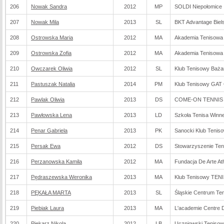
206
Nowak Sandra
2012
MP
SOLDI Niepołomice
207
Nowak Mila
2013
SL
BKT Advantage Biels
208
Ostrowska Maria
2012
MA
Akademia Tenisow
209
Ostrowska Zofia
2012
MA
Akademia Tenisow
210
Owczarek Oliwia
2012
SL
Klub Tenisowy Baża
211
Pastuszak Natalia
2014
PM
Klub Tenisowy GAT
212
Pawlak Oliwia
2013
DS
COME-ON TENNIS C
213
Pawłowska Lena
2013
LD
Szkoła Tenisa Winne
214
Penar Gabriela
2013
PK
Sanocki Klub Tenis
215
Persak Ewa
2012
DS
Stowarzyszenie Ten
216
Perzanowska Kamila
2012
MA
Fundacja De Arte Ath
217
Pędraszewska Weronika
2013
MA
Klub Tenisowy TEN
218
PĘKAŁA MARTA
2013
SL
Śląskie Centrum Te
219
Piebiak Laura
2013
MA
L'academie Centre D
220
Piekarz Nikola
2012
LB
Uczniowski Tenisow