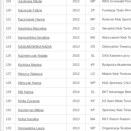
119
Jurukowa Nikola
2012
WP
WKS Grunwald Poz
120
Kacprzak Felicja
2013
ZP
Fundacja Team RH
121
Kaczmarek Hanna
2012
MP
Ryterski Klub Sport
122
Kareńska Marcelina
2012
LD
Sieradzki Klub Teni
123
Karpushkina Serafima
2012
MA
Warszawski Klub T
124
KASIUBOWSKA NADIA
2013
DS
Złotoryjskie Towarz
125
Kaźmierczak Natalia
2015
SL
GKS Katowice przy 
126
Kicińska Martina
2012
KP
Bydgoska Akademia
127
Kleszcz Natasza
2012
LD
Miejski Klub Teniso
128
Klimczak Hanna
2013
WP
Klub Sportowy CAL
129
Kliś Hanna
2014
SL
BKT Advantage Biels
130
Kmita Zuzanna
2013
KP
KS Start-Wisła Toru
131
Kocharyan Milena
2012
KP
Sportowy Klub Te
132
Kohut Karolina
2013
MA
RKT Return Radom
133
Konowalska Laura
2013
WP
Organizacja Środo