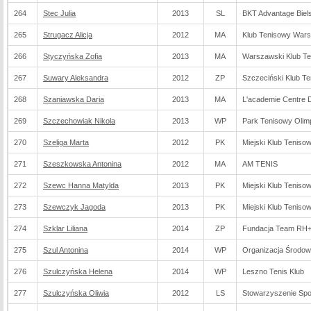
264
Stec Julia
2013
SL
BKT Advantage Biels
265
Strugacz Alicja
2012
MA
Klub Tenisowy War
266
Styczyńska Zofia
2013
MA
Warszawski Klub T
267
Suwary Aleksandra
2012
ZP
Szczeciński Klub T
268
Szaniawska Daria
2013
MA
L'academie Centre D
269
Szczechowiak Nikola
2013
WP
Park Tenisowy Olim
270
Szeliga Marta
2012
PK
Miejski Klub Teniso
271
Szeszkowska Antonina
2012
MA
AM TENIS
272
Szewc Hanna Matylda
2013
PK
Miejski Klub Teniso
273
Szewczyk Jagoda
2013
PK
Miejski Klub Teniso
274
Szklar Liliana
2014
ZP
Fundacja Team RH
275
Szul Antonina
2014
WP
Organizacja Środo
276
Szulczyńska Helena
2014
WP
Leszno Tenis Klub
277
Szulczyńska Oliwia
2012
LS
Stowarzyszenie Spor