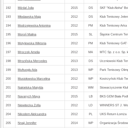
192
Miżdal Julia
2015
DS
SKF "Klub Aloha" Bo
193
Młodawska Maja
2012
DS
Klub Tenisowy Jelen
194
Modrzejewska Antonina
2012
PM
Klub Tenisowy Arka
195
Moroń Malina
2015
SL
Śląskie Centrum Te
196
Motylewska Wiktoria
2012
PM
Klub Tenisowy GAT
197
Mroczek Amelia
2012
MA
MTC Sp. z o.o. Sp. 
198
Mrozińska Mercedes
2013
DS
Uczniowski Klub Te
199
Muftuoglu Ada
2013
WP
Park Tenisowy Olim
200
Musiołowska Marcelina
2012
WP
Kostrzyński Klub T
201
Nakielska Matylda
2012
WM
Stowarzyszenie Klub
202
Navarych Maya
2015
LB
BKS GEM Biała Pod
203
Niewitecka Zofia
2012
LD
WINNERS ST J. Wol
204
Nikodem Aleksandra
2012
PL
UKS Return Łomża
205
Nnaji Jennifer
2014
WP
Organizacja Środo