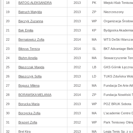
18
BATOG ALEKSANDRA
2013
PK
Miejski Klub Teniso
19
Batruch Matylda
2013
ZP
Niezrzeszony
20
Bączyk Zuzanna
2013
WP
Organizacja Środo
21
Bąk Emilia
2013
KP
Bydgoska Akademia
22
Bernatowicz Zofia
2014
MA
WTS DeSki Warsza
23
Bilovus Tereza
2014
SL
BKT Advantage Biels
24
Bluhm Amelia
2013
MA
Stowarzyszenie Ten
25
Błaszczak Magda
2012
LB
GKS Górnik Łęczna
26
Błaszczyk Sofia
2013
LD
TUKS Zduńska Wol
27
Bogusz Milena
2012
MA
Fundacja De Arte Ath
28
BORAWSKA MELANIA
2014
ZP
Fundacja Nowiński 
29
Borucka Maria
2013
WP
POZ BRUK Sobota
30
Borzęcka Zofia
2013
MA
L'academie Centre D
31
Brązert Zofia
2012
WP
Park Tenisowy Olim
32
Brel Kira
2013
MA
Legia Tenis Sp. z o.