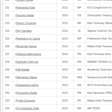
221
Piotrowska Kaja
2012
MP
KS Grzegórzecki K
222
Pisarska Nadia
2014
DS
Złotoryjskie Towarz
223
Piskorz Zuzanna
2012
MP
Klub Tenisowy Błon
224
Pitry Karolina
2012
SL
Śląskie Centrum Te
225
Piwowarczyk Jagna
2013
WP
Pobiedziski Klub Te
226
Płóciennik Hanna
2012
LD
Miejski Klub Teniso
227
Podjaska Aleksandra
2014
PM
Klub Tenisowy Arka
228
Podmokły Patrycja
2014
PM
WEBER TENNIS C
229
Polit Natalia
2013
MA
Akademia Tenisow
230
Polkowska Uliana
2014
WM
Stowarzyszenie Klub
231
Prakapenka Sofiya
2013
MA
WTS Orzeł Warsza
232
Prasowska Nadia
2012
PM
Klub Sportowy PER
233
Prytek Zuzanna
2012
PK
Miejski Klub Teniso
234
Przychodzień Zofia
2013
MA
AM TENIS