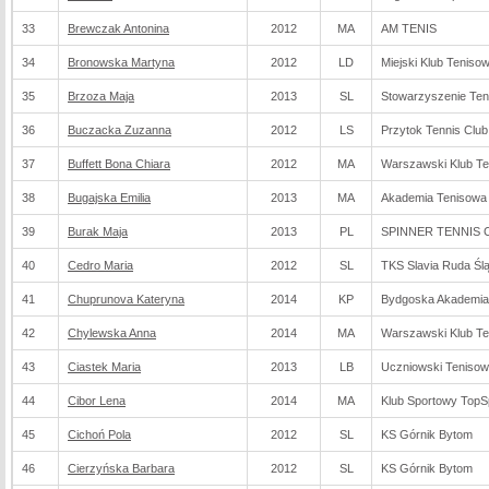
33
Brewczak Antonina
2012
MA
AM TENIS
34
Bronowska Martyna
2012
LD
Miejski Klub Teniso
35
Brzoza Maja
2013
SL
Stowarzyszenie Ten
36
Buczacka Zuzanna
2012
LS
Przytok Tennis Club
37
Buffett Bona Chiara
2012
MA
Warszawski Klub T
38
Bugajska Emilia
2013
MA
Akademia Tenisow
39
Burak Maja
2013
PL
SPINNER TENNIS CL
40
Cedro Maria
2012
SL
TKS Slavia Ruda Śl
41
Chuprunova Kateryna
2014
KP
Bydgoska Akademia
42
Chylewska Anna
2014
MA
Warszawski Klub T
43
Ciastek Maria
2013
LB
Uczniowski Tenisow
44
Cibor Lena
2014
MA
Klub Sportowy TopSp
45
Cichoń Pola
2012
SL
KS Górnik Bytom
46
Cierzyńska Barbara
2012
SL
KS Górnik Bytom