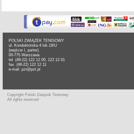
POLSKI ZWIĄZEK TENISOWY
ul. Konduktorska 4 lok.19/U
(wejście I, parter).
00-775 Warszawa
tel. (48-22) 122 12 00, 122 12 01
fax. (48-22) 122 12 11
e-mail: pzt@pzt.pl
Copyright Polski Związek Tenisowy.
All rights reserved