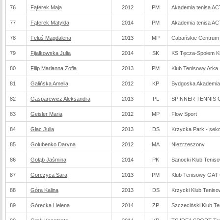
76
Fąferek Maja
2012
PM
Akademia tenisa A
77
Fąferek Matylda
2014
PM
Akademia tenisa A
78
Feluś Magdalena
2013
MP
Cabańskie Centrum
79
Fijałkowska Julia
2014
SK
KS Tęcza-Społem Ki
80
Filip Marianna Zofia
2013
PM
Klub Tenisowy Arka
81
Galińska Amelia
2012
KP
Bydgoska Akademia
82
Gasparewicz Aleksandra
2013
PL
SPINNER TENNIS CL
83
Geisler Maria
2012
MP
Flow Sport
84
Glac Julia
2013
DS
Krzycka Park - sek
85
Golubenko Daryna
2012
MA
Niezrzeszony
86
Gołąb Jaśmina
2014
PK
Sanocki Klub Tenis
87
Gorczyca Sara
2013
PM
Klub Tenisowy GAT
88
Góra Kalina
2013
DS
Krzycki Klub Tenis
89
Górecka Helena
2014
ZP
Szczeciński Klub T