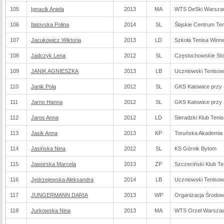
105
Ignacik Aniela
2013
MA
WTS DeSki Warsza
106
Ilatovska Polina
2014
SL
Śląskie Centrum Te
107
Jacukowicz Wiktoria
2013
LD
Szkoła Tenisa Winne
108
Jadczyk Lena
2012
SL
Częstochowskie St
109
JANIK AGNIESZKA
2013
LB
Uczniowski Tenisow
110
Janik Pola
2012
SL
GKS Katowice przy 
111
Jarno Hanna
2012
SL
GKS Katowice przy 
112
Jaros Anna
2012
LD
Sieradzki Klub Teni
113
Jasik Anna
2013
KP
Toruńska Akademia 
114
Jasińska Nina
2012
SL
KS Górnik Bytom
115
Jaworska Marcela
2013
ZP
Szczeciński Klub T
116
Jędrzejewska Aleksandra
2014
LB
Uczniowski Tenisow
117
JUNGERMANN DARIA
2013
WP
Organizacja Środo
118
Jurkowska Nina
2013
MA
WTS Orzeł Warsza