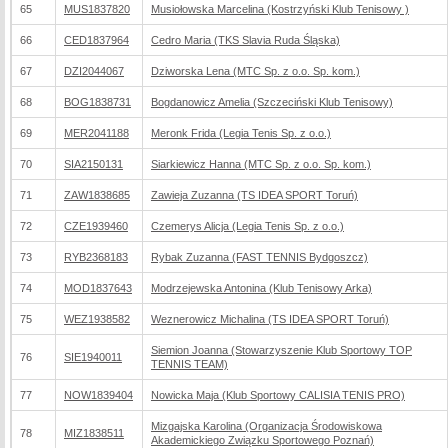
65
MUS1837820
Musiołowska Marcelina (Kostrzyński Klub Tenisowy )
66
CED1837964
Cedro Maria (TKS Slavia Ruda Śląska)
67
DZI2044067
Dziworska Lena (MTC Sp. z o.o. Sp. kom.)
68
BOG1838731
Bogdanowicz Amelia (Szczeciński Klub Tenisowy)
69
MER2041188
Meronk Frida (Legia Tenis Sp. z o.o.)
70
SIA2150131
Siarkiewicz Hanna (MTC Sp. z o.o. Sp. kom.)
71
ZAW1838685
Zawieja Zuzanna (TS IDEA SPORT Toruń)
72
CZE1939460
Czemerys Alicja (Legia Tenis Sp. z o.o.)
73
RYB2368183
Rybak Zuzanna (FAST TENNIS Bydgoszcz)
74
MOD1837643
Modrzejewska Antonina (Klub Tenisowy Arka)
75
WEZ1938582
Weznerowicz Michalina (TS IDEA SPORT Toruń)
Siemion Joanna (Stowarzyszenie Klub Sportowy TOP
76
SIE1940011
TENNIS TEAM)
77
NOW1839404
Nowicka Maja (Klub Sportowy CALISIA TENIS PRO)
Mizgajska Karolina (Organizacja Środowiskowa
78
MIZ1838511
Akademickiego Związku Sportowego Poznań)