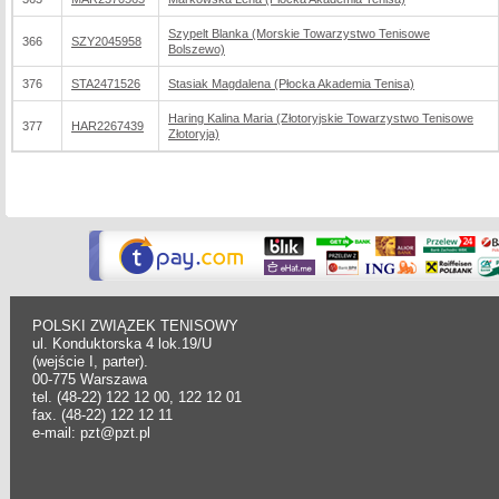
Szypelt Blanka (Morskie Towarzystwo Tenisowe
366
SZY2045958
Bolszewo)
376
STA2471526
Stasiak Magdalena (Płocka Akademia Tenisa)
Haring Kalina Maria (Złotoryjskie Towarzystwo Tenisowe
377
HAR2267439
Złotoryja)
POLSKI ZWIĄZEK TENISOWY
ul. Konduktorska 4 lok.19/U
(wejście I, parter).
00-775 Warszawa
tel. (48-22) 122 12 00, 122 12 01
fax. (48-22) 122 12 11
e-mail: pzt@pzt.pl