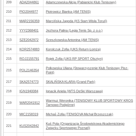
209
ADA2044861
Adamczewska Alicja (Pabianicki Klub Tenisowy)
210
PIO2044977
Piotrowicz Bianka (AM TENIS)
211
MAR2156359
Marcińska Jagoda (KS Start-Wisła Toruń)
212
YYY2368401
Jezhora Palina (Legia Tenis Sp. z o.o.)
213
SZE2042972
Szeszkowska Antonina (AM TENIS)
214
KOR2574883
Korolczuk Zofia (UKS Return Łomża)
215
ROJ2155791
Rojek Zofia (UKS RP SPORT Olsztyn)
Polkowska Uliana (Stowarzyszenie Klub Tenisowy Pisz-
215
POL2146354
Point)
217
SKA2574773
SKALIŃSKA KLARA (Grand Park)
218
IGN1940084
Ignacik Aniela (WTS DeSki Warszawa)
Warmuz Weronika (TENISOWY KLUB SPORTOWY KROS
219
WAR2041912
Tarnowo Podgórne)
220
MIC2158319
Michaś Zofia (TENISOVA Michał Brzeszczak)
Kuś Pola (Organizacja Środowiskowa Akademickiego
221
KUS2042842
Związku Sportowego Poznań)