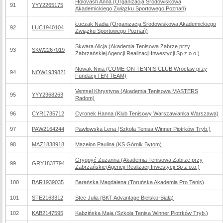
Holovash Anna (Organizacja Środowiskowa
91
YYY2265175
Akademickiego Związku Sportowego Poznań)
Łuczak Nadia (Organizacja Środowiskowa Akademickiego
92
LUC1940104
Związku Sportowego Poznań)
Skwara Alicja (Akademia Tenisowa Zabrze przy
93
SKW2267019
Zabrzańskiej Agencji Realizacji Inwestycji Sp z o.o.)
Nowak Nina (COME-ON TENNIS CLUB Wrocław przy
94
NOW1939821
Fundacji TEN TEAM)
Ventsel Khrystyna (Akademia Tenisowa MASTERS
95
YYY2368263
Radom)
96
CYR1735712
Cyronek Hanna (Klub Tenisowy Warszawianka Warszawa)
97
PAW2164244
Pawłowska Lena (Szkoła Tenisa Winner Piotrków Tryb.)
98
MAZ1838918
Mazelon Paulina (KS Górnik Bytom)
Grygoyć Zuzanna (Akademia Tenisowa Zabrze przy
99
GRY1837794
Zabrzańskiej Agencji Realizacji Inwestycji Sp z o.o.)
100
BAR1939035
Barańska Magdalena (Toruńska Akademia Pro Tenis)
101
STE2163312
Stec Julia (BKT Advantage Bielsko-Biała)
102
KAB2147595
Kabzińska Maja (Szkoła Tenisa Winner Piotrków Tryb.)