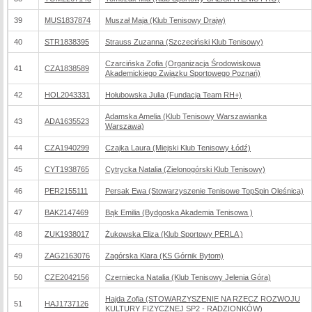
39
MUS1837874
Muszał Maja (Klub Tenisowy Drajw)
40
STR1838395
Strauss Zuzanna (Szczeciński Klub Tenisowy)
Czarcińska Zofia (Organizacja Środowiskowa
41
CZA1838589
Akademickiego Związku Sportowego Poznań)
42
HOL2043331
Hołubowska Julia (Fundacja Team RH+)
Adamska Amelia (Klub Tenisowy Warszawianka
43
ADA1635523
Warszawa)
44
CZA1940299
Czajka Laura (Miejski Klub Tenisowy Łódź)
45
CYT1938765
Cytrycka Natalia (Zielonogórski Klub Tenisowy)
46
PER2155111
Persak Ewa (Stowarzyszenie Tenisowe TopSpin Oleśnica)
47
BAK2147469
Bąk Emilia (Bydgoska Akademia Tenisowa )
48
ZUK1938017
Żukowska Eliza (Klub Sportowy PERLA )
49
ZAG2163076
Zagórska Klara (KS Górnik Bytom)
50
CZE2042156
Czerniecka Natalia (Klub Tenisowy Jelenia Góra)
Hajda Zofia (STOWARZYSZENIE NA RZECZ ROZWOJU
51
HAJ1737126
KULTURY FIZYCZNEJ SP2 - RADZIONKÓW)