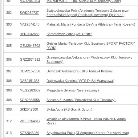
301
MAR2045764
MARKIEWICZ LIDIA (Miejski Klub Tenisowy Łódź)
Świętochowska Pola (Akademia Tenisowa Zabrze przy
302
SWI2264737
Zabrzańskiej Agencji Realizacji Inwestycji Sp z o.o.)
303
MAT2574148
Matusiak Maria (Fundacja De Arte Athletica - Tenis Kozerki)
304
BER2042883
Bernatowicz Zofia (AM TENIS)
Geisler Maria (Tenisowy Klub Sportowy SPORT FACTORY
305
GEU2043702
PARK)
Grzegorzewska Aleksandra (Młodzieżowy Klub Tenisowy
306
GRZ2574392
Szamotuły)
307
DEM2152356
Demczak Aleksandra (UKS Tenis24 Kraków)
308
DAB2151368
Dąbrowska Karolina (WTS DeSki Warszawa)
308
MEG2163669
Meggiolaro Serena (Niezrzeszony)
308
SOB2368556
Sobiech Zuzanna (Pobiedziski Klub Tenisowy)
308
SKI2042300
Skiba Alicja (KS Górnik Bytom)
Wolańska Aleksandra (Szkoła Tenisa WINNER Adam
312
WOL2264817
Rysz)
313
SZY2043230
Szychowska Pola (AT Angelique Kerber Puszczykowo)