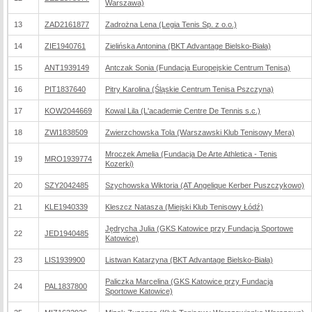
Warszawa)
13
ZAD2161877
Zadrożna Lena (Legia Tenis Sp. z o.o.)
14
ZIE1940761
Zielińska Antonina (BKT Advantage Bielsko-Biała)
15
ANT1939149
Antczak Sonia (Fundacja Europejskie Centrum Tenisa)
16
PIT1837640
Pitry Karolina (Śląskie Centrum Tenisa Pszczyna)
17
KOW2044669
Kowal Lila (L'academie Centre De Tennis s.c.)
18
ZWI1838509
Zwierzchowska Tola (Warszawski Klub Tenisowy Mera)
Mroczek Amelia (Fundacja De Arte Athletica - Tenis
19
MRO1939774
Kozerki)
20
SZY2042485
Szychowska Wiktoria (AT Angelique Kerber Puszczykowo)
21
KLE1940339
Kleszcz Natasza (Miejski Klub Tenisowy Łódź)
Jędrycha Julia (GKS Katowice przy Fundacja Sportowe
22
JED1940485
Katowice)
23
LIS1939900
Listwan Katarzyna (BKT Advantage Bielsko-Biała)
Paliczka Marcelina (GKS Katowice przy Fundacja
24
PAL1837800
Sportowe Katowice)