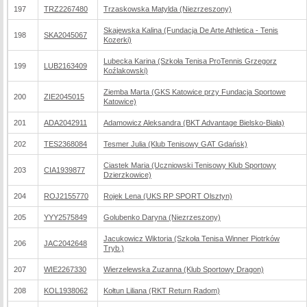
197
TRZ2267480
Trzaskowska Matylda (Niezrzeszony)
Skajewska Kalina (Fundacja De Arte Athletica - Tenis
198
SKA2045067
Kozerki)
Lubecka Karina (Szkoła Tenisa ProTennis Grzegorz
199
LUB2163409
Koźlakowski)
Ziemba Marta (GKS Katowice przy Fundacja Sportowe
200
ZIE2045015
Katowice)
201
ADA2042911
Adamowicz Aleksandra (BKT Advantage Bielsko-Biała)
202
TES2368084
Tesmer Julia (Klub Tenisowy GAT Gdańsk)
Ciastek Maria (Uczniowski Tenisowy Klub Sportowy
203
CIA1939877
Dzierzkowice)
204
ROJ2155770
Rojek Lena (UKS RP SPORT Olsztyn)
205
YYY2575849
Golubenko Daryna (Niezrzeszony)
Jacukowicz Wiktoria (Szkoła Tenisa Winner Piotrków
206
JAC2042648
Tryb.)
207
WIE2267330
Wierzelewska Zuzanna (Klub Sportowy Dragon)
208
KOL1938062
Kołtun Liliana (RKT Return Radom)