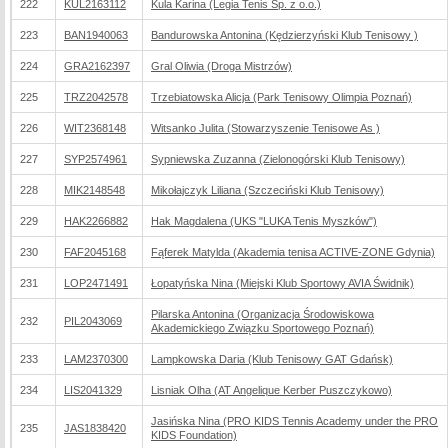
222
KUL2163112
Kula Karina (Legia Tenis Sp. z o.o.)
223
BAN1940063
Bandurowska Antonina (Kędzierzyński Klub Tenisowy )
224
GRA2162397
Gral Oliwia (Droga Mistrzów)
225
TRZ2042578
Trzebiatowska Alicja (Park Tenisowy Olimpia Poznań)
226
WIT2368148
Witsanko Julita (Stowarzyszenie Tenisowe As )
227
SYP2574961
Sypniewska Zuzanna (Zielonogórski Klub Tenisowy)
228
MIK2148548
Mikołajczyk Liliana (Szczeciński Klub Tenisowy)
229
HAK2266882
Hak Magdalena (UKS "LUKA Tenis Myszków")
230
FAF2045168
Fąferek Matylda (Akademia tenisa ACTIVE-ZONE Gdynia)
231
LOP2471491
Łopatyńska Nina (Miejski Klub Sportowy AVIA Świdnik)
Pilarska Antonina (Organizacja Środowiskowa
232
PIL2043069
Akademickiego Związku Sportowego Poznań)
233
LAM2370300
Lampkowska Daria (Klub Tenisowy GAT Gdańsk)
234
LIS2041329
Lisniak Olha (AT Angelique Kerber Puszczykowo)
Jasińska Nina (PRO KIDS Tennis Academy under the PRO
235
JAS1838420
KIDS Foundation)