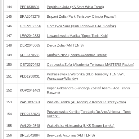
144
PEP1838804
Peplińska Julia (KS Start-Wisła Toruń)
145
BRA2043276
Brązert Zofia (Park Tenisowy Olimpia Poznań)
146
GOR2163556
Gorczyca Sara (Klub Tenisowy GAT Gdańsk)
147
LEW2042833
Lewandowska Marika (Sopot Tenis Klub)
148
DER2043665
Derda Zofia (AM TENIS)
149
KUL2370535
Kulińska Nina (Płocka Akademia Tenisa)
150
OST2370482
Ostrowska Zofia (Akademia Tenisowa MASTERS Radom)
Pędraszewska Weronika (Klub Tenisowy TENISWIL
151
PED1938031
Warszawa-Wilanów)
Koper Aleksandra (Fundacja Zostań Asem - Ace Tennis
152
KOP2041463
Raszyn)
153
WAS1837891
Wasiela Blanka (AT Angelique Kerber Puszczykowo)
Perzanowska Kamila (Fundacja De Arte Athletica - Tenis
154
PER2472023
Kozerki)
155
WAL2042548
Waldzińska Aleksandra (UKS Return Łomża)
156
BRE2042884
Brewczak Antonina (AM TENIS)