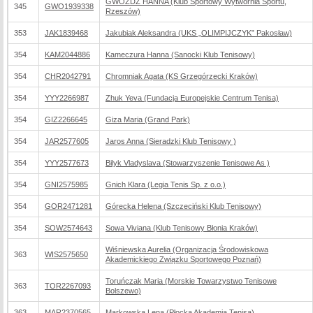
GWÓŹDŹ HANNA (Klub Sportowy Wytwórnia Sportu,
345
GWO1939338
Rzeszów)
353
JAK1839468
Jakubiak Aleksandra (UKS „OLIMPIJCZYK” Pakosław)
354
KAM2044886
Kameczura Hanna (Sanocki Klub Tenisowy)
354
CHR2042791
Chromniak Agata (KS Grzegórzecki Kraków)
354
YYY2266987
Zhuk Yeva (Fundacja Europejskie Centrum Tenisa)
354
GIZ2266645
Giza Maria (Grand Park)
354
JAR2577605
Jaros Anna (Sieradzki Klub Tenisowy )
354
YYY2577673
Bilyk Vladyslava (Stowarzyszenie Tenisowe As )
354
GNI2575985
Gnich Klara (Legia Tenis Sp. z o.o.)
354
GOR2471281
Górecka Helena (Szczeciński Klub Tenisowy)
354
SOW2574643
Sowa Viviana (Klub Tenisowy Błonia Kraków)
Wiśniewska Aurelia (Organizacja Środowiskowa
363
WIS2575650
Akademickiego Związku Sportowego Poznań)
Toruńczak Maria (Morskie Towarzystwo Tenisowe
363
TOR2267093
Bolszewo)
363
MAR2370565
Markowska Lena (Płocka Akademia Tenisa)