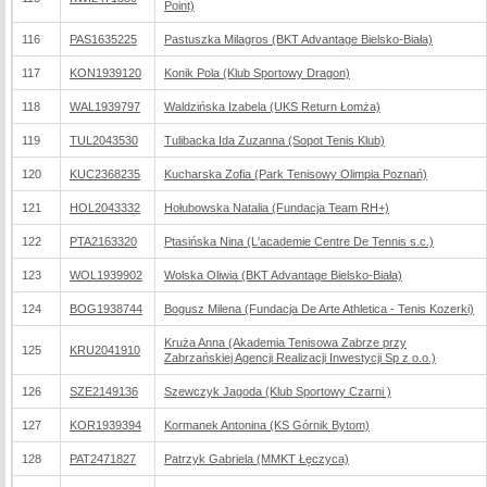
Point)
116
PAS1635225
Pastuszka Milagros (BKT Advantage Bielsko-Biała)
117
KON1939120
Konik Pola (Klub Sportowy Dragon)
118
WAL1939797
Waldzińska Izabela (UKS Return Łomża)
119
TUL2043530
Tulibacka Ida Zuzanna (Sopot Tenis Klub)
120
KUC2368235
Kucharska Zofia (Park Tenisowy Olimpia Poznań)
121
HOL2043332
Hołubowska Natalia (Fundacja Team RH+)
122
PTA2163320
Ptasińska Nina (L'academie Centre De Tennis s.c.)
123
WOL1939902
Wolska Oliwia (BKT Advantage Bielsko-Biała)
124
BOG1938744
Bogusz Milena (Fundacja De Arte Athletica - Tenis Kozerki)
Kruża Anna (Akademia Tenisowa Zabrze przy
125
KRU2041910
Zabrzańskiej Agencji Realizacji Inwestycji Sp z o.o.)
126
SZE2149136
Szewczyk Jagoda (Klub Sportowy Czarni )
127
KOR1939394
Kormanek Antonina (KS Górnik Bytom)
128
PAT2471827
Patrzyk Gabriela (MMKT Łęczyca)