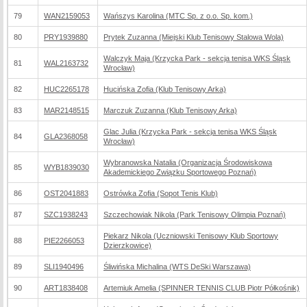
79
WAN2159053
Wańszys Karolina (MTC Sp. z o.o. Sp. kom.)
80
PRY1939880
Prytek Zuzanna (Miejski Klub Tenisowy Stalowa Wola)
Walczyk Maja (Krzycka Park - sekcja tenisa WKS Śląsk
81
WAL2163732
Wrocław)
82
HUC2265178
Hucińska Zofia (Klub Tenisowy Arka)
83
MAR2148515
Marczuk Zuzanna (Klub Tenisowy Arka)
Glac Julia (Krzycka Park - sekcja tenisa WKS Śląsk
84
GLA2368058
Wrocław)
Wybranowska Natalia (Organizacja Środowiskowa
85
WYB1839030
Akademickiego Związku Sportowego Poznań)
86
OST2041883
Ostrówka Zofia (Sopot Tenis Klub)
87
SZC1938243
Szczechowiak Nikola (Park Tenisowy Olimpia Poznań)
Piekarz Nikola (Uczniowski Tenisowy Klub Sportowy
88
PIE2266053
Dzierzkowice)
89
SLI1940496
Śliwińska Michalina (WTS DeSki Warszawa)
90
ART1838408
Artemiuk Amelia (SPINNER TENNIS CLUB Piotr Półkośnik)