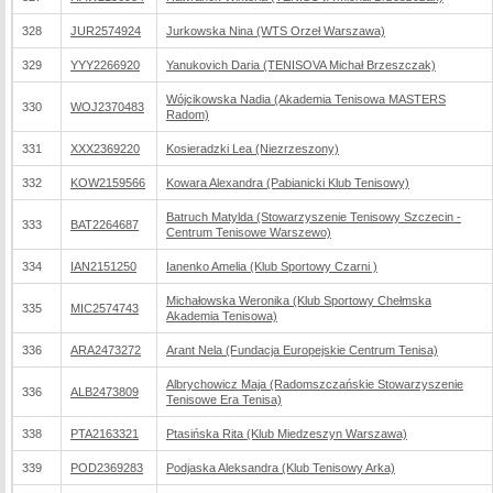
328
JUR2574924
Jurkowska Nina (WTS Orzeł Warszawa)
329
YYY2266920
Yanukovich Daria (TENISOVA Michał Brzeszczak)
Wójcikowska Nadia (Akademia Tenisowa MASTERS
330
WOJ2370483
Radom)
331
XXX2369220
Kosieradzki Lea (Niezrzeszony)
332
KOW2159566
Kowara Alexandra (Pabianicki Klub Tenisowy)
Batruch Matylda (Stowarzyszenie Tenisowy Szczecin -
333
BAT2264687
Centrum Tenisowe Warszewo)
334
IAN2151250
Ianenko Amelia (Klub Sportowy Czarni )
Michałowska Weronika (Klub Sportowy Chełmska
335
MIC2574743
Akademia Tenisowa)
336
ARA2473272
Arant Nela (Fundacja Europejskie Centrum Tenisa)
Albrychowicz Maja (Radomszczańskie Stowarzyszenie
336
ALB2473809
Tenisowe Era Tenisa)
338
PTA2163321
Ptasińska Rita (Klub Miedzeszyn Warszawa)
339
POD2369283
Podjaska Aleksandra (Klub Tenisowy Arka)