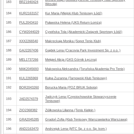
183
BRZ1940424
Wesoła)
184
KUR2163157
Kur Maria (Miejski Klub Tenisowy Łódź)
185
PUL2043410
Puławska Helena (UKS Return Łomża)
186
CYW2044029
Cywińska Tola (Akademicki Związek Sportowy Łódź)
187
XXX2266540
Makreckaja Monika (Sopot Tenis Klub)
188
GAJ2267436
Gajdek Lena (Cracovia Park Investment Sp. z o.o. )
189
MEL1737266
Mełgieś Alicja (GKS Górnik Łęczna)
190
MAK2045693
Makowska Aleksandra (Toruńska Akademia Pro Tenis)
191
KUL2265969
Kulpa Zuzanna (Tarnowski Klub Tenisowy)
192
BOR2043260
Borucka Maria (POZ BRUK Sobota)
Jadczyk Lena (Częstochowskie Stowarzyszenie
193
JAD2574379
Tenisowe)
194
ZIO2368382
Ziółkowska Lilianna (Tenis Kiełpin )
195
GRA2045285
Gradoń Zofia (Klub Tenisowy Warszawianka Warszawa)
196
AND2163470
Andrzejuk Lena (MTC Sp. z o.o. Sp. kom.)