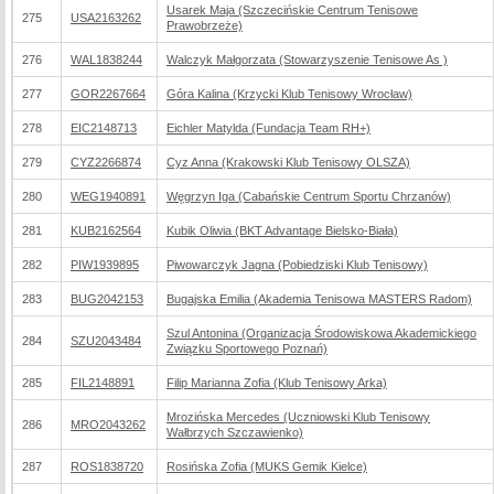
Usarek Maja (Szczecińskie Centrum Tenisowe
275
USA2163262
Prawobrzeże)
276
WAL1838244
Walczyk Małgorzata (Stowarzyszenie Tenisowe As )
277
GOR2267664
Góra Kalina (Krzycki Klub Tenisowy Wrocław)
278
EIC2148713
Eichler Matylda (Fundacja Team RH+)
279
CYZ2266874
Cyz Anna (Krakowski Klub Tenisowy OLSZA)
280
WEG1940891
Węgrzyn Iga (Cabańskie Centrum Sportu Chrzanów)
281
KUB2162564
Kubik Oliwia (BKT Advantage Bielsko-Biała)
282
PIW1939895
Piwowarczyk Jagna (Pobiedziski Klub Tenisowy)
283
BUG2042153
Bugajska Emilia (Akademia Tenisowa MASTERS Radom)
Szul Antonina (Organizacja Środowiskowa Akademickiego
284
SZU2043484
Związku Sportowego Poznań)
285
FIL2148891
Filip Marianna Zofia (Klub Tenisowy Arka)
Mrozińska Mercedes (Uczniowski Klub Tenisowy
286
MRO2043262
Wałbrzych Szczawienko)
287
ROS1838720
Rosińska Zofia (MUKS Gemik Kielce)