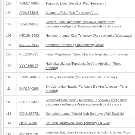
103
TOM2470965
Tomczyk Lidia (Sieradzki Klub Tenisowy )
104
ADA2163046
Adamska Pola (Klub Tenisowy Arka)
Skwara Lena (Akademia Tenisowa Zabrze przy
105
SKW2268036
Zabrzańskiej Agencji Realizacji Inwestycji Sp z o.o.)
106
HEN2043902
Hendigery Lena (Klub Tenisowy Warszawianka Warszawa)
107
KAC1737935
Kacprzyk Karolina (Klub Tenisowy Arka)
108
FEL2164291
Feluś Magdalena (Cabańskie Centrum Sportu Chrzanów)
Nalivaika Ulyana (Fundacja De Arte Athletica - Tenis
109
YYY2369173
Kozerki)
110
SUW1940679
Suwary Aleksandra (Szczeciński Klub Tenisowy)
Skrypichayko Natalia (Fundacja De Arte Athletica - Tenis
111
SKR1940268
Kozerki)
Shevelyukhina Polina (Akademia Tenisowa Zabrze przy
112
SHE1839423
Zabrzańskiej Agencji Realizacji Inwestycji Sp z o.o.)
113
DOM1837781
Domańska Lena (Miejski Klub Sportowy AVIA Świdnik)
114
LIS2164208
Lis Sofia (Krakowski Klub Tenisowy OLSZA)
Kwiatkowska Laura (Stowarzyszenie Klub Tenisowy Pisz-
115
KWI2471530