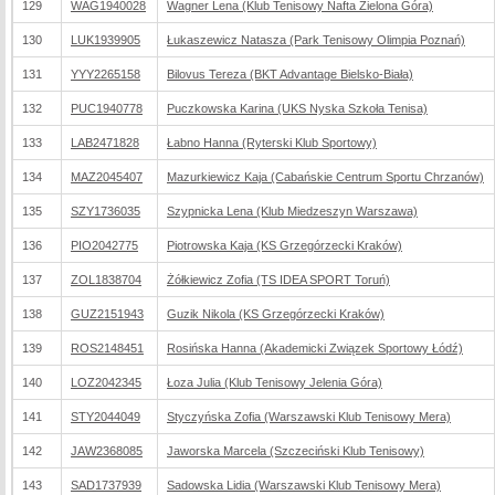
129
WAG1940028
Wagner Lena (Klub Tenisowy Nafta Zielona Góra)
130
LUK1939905
Łukaszewicz Natasza (Park Tenisowy Olimpia Poznań)
131
YYY2265158
Bilovus Tereza (BKT Advantage Bielsko-Biała)
132
PUC1940778
Puczkowska Karina (UKS Nyska Szkoła Tenisa)
133
LAB2471828
Łabno Hanna (Ryterski Klub Sportowy)
134
MAZ2045407
Mazurkiewicz Kaja (Cabańskie Centrum Sportu Chrzanów)
135
SZY1736035
Szypnicka Lena (Klub Miedzeszyn Warszawa)
136
PIO2042775
Piotrowska Kaja (KS Grzegórzecki Kraków)
137
ZOL1838704
Żółkiewicz Zofia (TS IDEA SPORT Toruń)
138
GUZ2151943
Guzik Nikola (KS Grzegórzecki Kraków)
139
ROS2148451
Rosińska Hanna (Akademicki Związek Sportowy Łódź)
140
LOZ2042345
Łoza Julia (Klub Tenisowy Jelenia Góra)
141
STY2044049
Styczyńska Zofia (Warszawski Klub Tenisowy Mera)
142
JAW2368085
Jaworska Marcela (Szczeciński Klub Tenisowy)
143
SAD1737939
Sadowska Lidia (Warszawski Klub Tenisowy Mera)