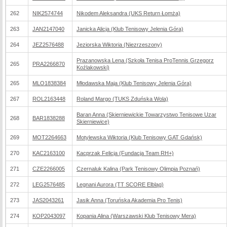
262
NIK2574744
Nikodem Aleksandra (UKS Return Łomża)
263
JAN2147040
Janicka Alicja (Klub Tenisowy Jelenia Góra)
264
JEZ2576488
Jeziorska Wiktoria (Niezrzeszony)
Prazanowska Lena (Szkoła Tenisa ProTennis Grzegorz
265
PRA2266870
Koźlakowski)
265
MLO1838384
Młodawska Maja (Klub Tenisowy Jelenia Góra)
267
ROL2163448
Roland Margo (TUKS Zduńska Wola)
Baran Anna (Skierniewickie Towarzystwo Tenisowe Uzar
268
BAR1838288
Skierniewice)
269
MOT2264663
Motylewska Wiktoria (Klub Tenisowy GAT Gdańsk)
270
KAC2163100
Kacprzak Felicja (Fundacja Team RH+)
271
CZE2266005
Czernaluk Kalina (Park Tenisowy Olimpia Poznań)
272
LEG2576485
Legnani Aurora (TT SCORE Elbląg)
273
JAS2043261
Jasik Anna (Toruńska Akademia Pro Tenis)
274
KOP2043097
Kopania Alina (Warszawski Klub Tenisowy Mera)