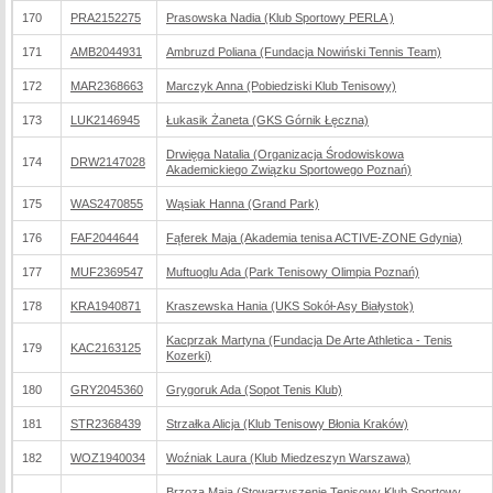
170
PRA2152275
Prasowska Nadia (Klub Sportowy PERLA )
171
AMB2044931
Ambruzd Poliana (Fundacja Nowiński Tennis Team)
172
MAR2368663
Marczyk Anna (Pobiedziski Klub Tenisowy)
173
LUK2146945
Łukasik Żaneta (GKS Górnik Łęczna)
Drwięga Natalia (Organizacja Środowiskowa
174
DRW2147028
Akademickiego Związku Sportowego Poznań)
175
WAS2470855
Wąsiak Hanna (Grand Park)
176
FAF2044644
Fąferek Maja (Akademia tenisa ACTIVE-ZONE Gdynia)
177
MUF2369547
Muftuoglu Ada (Park Tenisowy Olimpia Poznań)
178
KRA1940871
Kraszewska Hania (UKS Sokół-Asy Białystok)
Kacprzak Martyna (Fundacja De Arte Athletica - Tenis
179
KAC2163125
Kozerki)
180
GRY2045360
Grygoruk Ada (Sopot Tenis Klub)
181
STR2368439
Strzałka Alicja (Klub Tenisowy Błonia Kraków)
182
WOZ1940034
Woźniak Laura (Klub Miedzeszyn Warszawa)
Brzoza Maja (Stowarzyszenie Tenisowy Klub Sportowy