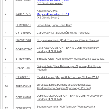
(KT Break Warszawa)
Kądzielska Oliwia
2
KAD1737772
Miejsce 40 na listach TE 14
(KS Górnik Bytom)
3
BER1940211
Berke Julia (Sopot Tenis Klub)
4
CYT1839190
Cytrycka Anita (Zielonogórski Klub Tenisowy)
5
PRZ1837764
Przystańska Nadia (Park Tenisowy Olimpia Poznań)
Góra Kaja (COME-ON TENNIS CLUB Wrocław przy
6
GOR1837766
Fundacji TEN TEAM)
7
STR1940599
Strugacz Alicja (Klub Tenisowy Warszawianka Warszawa)
Dzięcioł Julia (Park Rekreacyjno-Sportowy FairPlayce
8
DZI2041297
Poznań)
9
CIE2043013
Cieślak Hanna (Miejski Klub Tenisowy Stalowa Wola)
Jurukowa Nikola (Organizacja Środowiskowa
10
JUR1838442
Akademickiego Związku Sportowego Poznań)
Dębicka Julia (COME-ON TENNIS CLUB Wrocław przy
11
DEB1940707
Fundacji TEN TEAM)
Bednarska Amelia (Klub Tenisowy Warszawianka
12
BED2575677