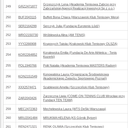
Grzeszczyk Lena (Akademia Tenisowa Zabrze przy
249
GRZ2471877
Zabrzańskiej Agencji Realizacji Inwestycji Sp z o.o.)
250
BUF2043115
Buffett Bona Chiara (Warszawski Klub Tenisowy Mera)
251
SER2164299
Serczyk Julia (Fundacja Eurotenis Łódź)
252
WRO2150730
Wróblewska Alina (AM TENIS)
253
YYY2266908
Krupovych Taisiia (Krakowski Klub Tenisowy OLSZA)
Koralewska Emilia (Fundacja De Arte Athletica - Tenis
254
KOR2264852
Kozerki)
255
POL1940766
Polit Natalia (Akademia Tenisowa MASTERS Radom)
Konowalska Laura (Organizacja Środowiskowa
256
KON2151549
Akademickiego Związku Sportowego Poznań)
257
XXX2574471
Szablewski Amelia (Szczeciński Klub Tenisowy)
Zarzeczna Liwia (COME-ON TENNIS CLUB Wrocław przy
258
ZAR2043426
Fundacji TEN TEAM)
259
MEC2472363
Mechelewska Laura (WTS DeSki Warszawa)
260
MRU2041484
MRUKWA HELENA (KS Górnik Bytom)
261
REN2471321
RENK OLIWIA (Szczeciński Klub Tenisowy)