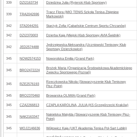
339
DZI2163734
Dziedzina Julia (Ryterski Klub Sportowy)
Tracz Flora (MIO TENIS Szkoła Tenisa Zbigniew
339
TRA2042696
Markowski)
342
STA2044291
Starżyk Zofia (Cabańskie Centrum Sportu Chrzanów)
342
DZI2370003
Dzierba Kaja (Miejski Klub Sportowy AVIA Świdnik)
Jędrzejewska Aleksandra (Uczniowski Tenisowy Klub
342
JED2574488
Sportowy Dzierzkowice)
345
NOW2574153
Noworolska Emilia (Grand Park)
Brożek Maria (Organizacja Środowiskowa Akademickiego
345
BRO2472224
Związku Sportowego Poznań)
Rzeczkowska Nikola (Stowarzyszenie Klub Tenisowy
345
RZE2576193
Pisz-Point)
345
BRO2370460
Browarska OLIWIA (Grand Park)
345
CZA2266813
CZAPLA KAROLINA, JULIA (KS Grzegórzecki Kraków)
Nakielska Matylda (Stowarzyszenie Klub Tenisowy Pisz-
345
NAK2163347
Point)
345
WOJ2146636
Wójtowicz Kaja (UKT Akademia Tenisa Pol-Sart Lublin)