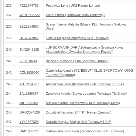
236
PEZ2574766
Pezowicz Lena (UKS Return Łomża)
237
WEN1938222
Wenc Oliwia (Tarnowski Klub Tenisowy)
Szewc Hanna Matylda (Miejski Klub Tenisowy Stalowa
238
SZE2264868
Wola)
239
HEJ2043885
Hejduk Maja (Zielonogórski Klub Tenisowy)
JUNGERMANN DARIA (Organizacja Środowiskowa
240
JUN2042828
Akademickiego Związku Sportowego Poznań)
241
BIE1938241
Bieniasz Zuzanna (Klub Sportowy Dragon)
Czubińska Klaudia (TENISOWY KLUB SPORTOWY KROS
242
CZU1839060
Tarnowo Podgórne)
243
ANT2264757
Antosikowa Sofia (Krakowski Klub Tenisowy OLSZA)
244
ZAL2266897
Zalewska Amelia (Stowarzyszenie Tenisowe Tie Break)
245
MIL1838200
Milewska Anna (Warszawski Klub Tenisowy Mera)
246
DRO2574129
Droździel Karolina (ZTT KT Return Zamość)
247
YYY2577395
Dorash Maryia (Miejski Klub Tenisowy Łódź)
248
DAB1939921
Dąbrowska Katarzyna (Zielonogórski Klub Tenisowy)