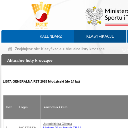
KALENDARZ
KLASYFIKACJE
Znajdujesz się:
Klasyfikacje
> Aktualne listy kroczące
BA
Aktualne listy kroczące
LISTA GENERALNA PZT 2025 Młodziczki (do 14 lat)
Poz.
Login
zawodnik / klub
Jagodzińska Olimpia
1
JAG1735824
Miejsce 20 na listach TE 14