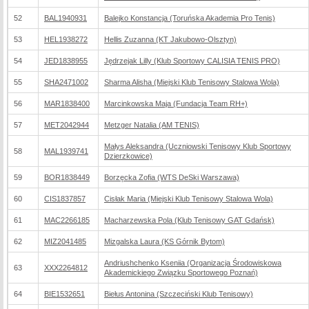
52
BAL1940931
Balejko Konstancja (Toruńska Akademia Pro Tenis)
53
HEL1938272
Hellis Zuzanna (KT Jakubowo-Olsztyn)
54
JED1838955
Jędrzejak Lilly (Klub Sportowy CALISIA TENIS PRO)
55
SHA2471002
Sharma Alisha (Miejski Klub Tenisowy Stalowa Wola)
56
MAR1838400
Marcinkowska Maja (Fundacja Team RH+)
57
MET2042944
Metzger Natalia (AM TENIS)
Małys Aleksandra (Uczniowski Tenisowy Klub Sportowy
58
MAL1939741
Dzierzkowice)
59
BOR1838449
Borzęcka Zofia (WTS DeSki Warszawa)
60
CIS1837857
Cisłak Maria (Miejski Klub Tenisowy Stalowa Wola)
61
MAC2266185
Macharzewska Pola (Klub Tenisowy GAT Gdańsk)
62
MIZ2041485
Mizgalska Laura (KS Górnik Bytom)
Andriushchenko Kseniia (Organizacja Środowiskowa
63
XXX2264812
Akademickiego Związku Sportowego Poznań)
64
BIE1532651
Biełus Antonina (Szczeciński Klub Tenisowy)