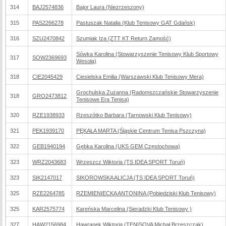
314
BAJ2574836
Bajor Laura (Niezrzeszony)
315
PAS2266278
Pastuszak Natalia (Klub Tenisowy GAT Gdańsk)
316
SZU2470842
Szumiak Iza (ZTT KT Return Zamość)
Sówka Karolina (Stowarzyszenie Tenisowy Klub Sportowy
317
SOW2369693
Wesoła)
318
CIE2045429
Ciesielska Emilia (Warszawski Klub Tenisowy Mera)
Grochulska Zuzanna (Radomszczańskie Stowarzyszenie
318
GRO2473812
Tenisowe Era Tenisa)
320
RZE1938933
Rzeszótko Barbara (Tarnowski Klub Tenisowy)
321
PEK1939170
PĘKAŁA MARTA (Śląskie Centrum Tenisa Pszczyna)
322
GEB1940194
Gębka Karolina (UKS GEM Częstochowa)
323
WRZ2043683
Wrzeszcz Wiktoria (TS IDEA SPORT Toruń)
323
SIK2147017
SIKOROWSKA ALICJA (TS IDEA SPORT Toruń)
325
RZE2264785
RZEMIENIECKA ANTONINA (Pobiedziski Klub Tenisowy)
325
KAR2575774
Kareńska Marcelina (Sieradzki Klub Tenisowy )
327
HAW2156984
Hawranek Wiktoria (TENISOVA Michał Brzeszczak)