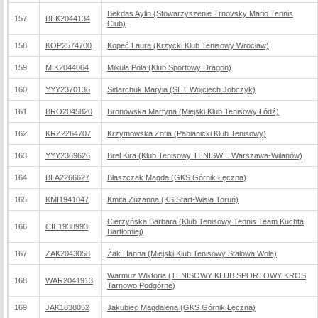
Bekdas Aylin (Stowarzyszenie Trnovsky Mario Tennis
157
BEK2044134
Club)
158
KOP2574700
Kopeć Laura (Krzycki Klub Tenisowy Wrocław)
159
MIK2044064
Mikuła Pola (Klub Sportowy Dragon)
160
YYY2370136
Sidarchuk Maryia (SET Wojciech Jobczyk)
161
BRO2045820
Bronowska Martyna (Miejski Klub Tenisowy Łódź)
162
KRZ2264707
Krzymowska Zofia (Pabianicki Klub Tenisowy)
163
YYY2369626
Brel Kira (Klub Tenisowy TENISWIL Warszawa-Wilanów)
164
BLA2266627
Błaszczak Magda (GKS Górnik Łęczna)
165
KMI1941047
Kmita Zuzanna (KS Start-Wisła Toruń)
Cierzyńska Barbara (Klub Tenisowy Tennis Team Kuchta
166
CIE1938993
Bartłomiej)
167
ZAK2043058
Żak Hanna (Miejski Klub Tenisowy Stalowa Wola)
Warmuz Wiktoria (TENISOWY KLUB SPORTOWY KROS
168
WAR2041913
Tarnowo Podgórne)
169
JAK1838052
Jakubiec Magdalena (GKS Górnik Łęczna)