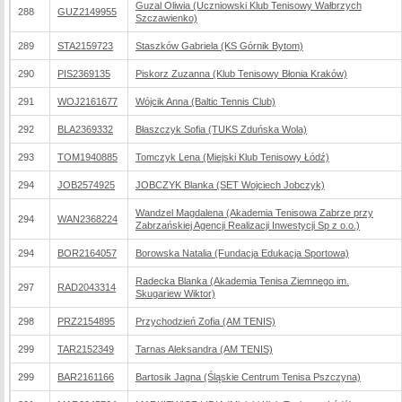
Guzal Oliwia (Uczniowski Klub Tenisowy Wałbrzych
288
GUZ2149955
Szczawienko)
289
STA2159723
Staszków Gabriela (KS Górnik Bytom)
290
PIS2369135
Piskorz Zuzanna (Klub Tenisowy Błonia Kraków)
291
WOJ2161677
Wójcik Anna (Baltic Tennis Club)
292
BLA2369332
Błaszczyk Sofia (TUKS Zduńska Wola)
293
TOM1940885
Tomczyk Lena (Miejski Klub Tenisowy Łódź)
294
JOB2574925
JOBCZYK Blanka (SET Wojciech Jobczyk)
Wandzel Magdalena (Akademia Tenisowa Zabrze przy
294
WAN2368224
Zabrzańskiej Agencji Realizacji Inwestycji Sp z o.o.)
294
BOR2164057
Borowska Natalia (Fundacja Edukacja Sportowa)
Radecka Blanka (Akademia Tenisa Ziemnego im.
297
RAD2043314
Skugariew Wiktor)
298
PRZ2154895
Przychodzień Zofia (AM TENIS)
299
TAR2152349
Tarnas Aleksandra (AM TENIS)
299
BAR2161166
Bartosik Jagna (Śląskie Centrum Tenisa Pszczyna)