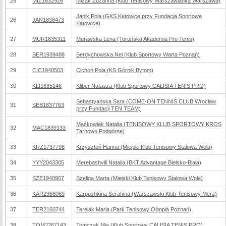
25
MIZ1632926
Mizak Zuzanna (Klub Tenisowy Warszawianka Warszawa)
Janik Pola (GKS Katowice przy Fundacja Sportowe
26
JAN1838473
Katowice)
27
MUR1635311
Murawska Lena (Toruńska Akademia Pro Tenis)
28
BER1939488
Berdychowska Nel (Klub Sportowy Warta Poznań)
29
CIC1940503
Cichoń Pola (KS Górnik Bytom)
30
KLI1635146
Kliber Natasza (Klub Sportowy CALISIA TENIS PRO)
Sebastyańska Sara (COME-ON TENNIS CLUB Wrocław
31
SEB1837763
przy Fundacji TEN TEAM)
Maćkowiak Natalia (TENISOWY KLUB SPORTOWY KROS
32
MAC1839133
Tarnowo Podgórne)
33
KRZ1737798
Krzysztoń Hanna (Miejski Klub Tenisowy Stalowa Wola)
34
YYY2043305
Merebashvili Natalia (BKT Advantage Bielsko-Biała)
35
SZE1940907
Szeliga Marta (Miejski Klub Tenisowy Stalowa Wola)
36
KAR2368069
Karpushkina Serafima (Warszawski Klub Tenisowy Mera)
37
TER2160744
Terelak Maria (Park Tenisowy Olimpia Poznań)
38
TOM2267143
Tomczak Mia (Klub Sportowy CALISIA TENIS PRO)