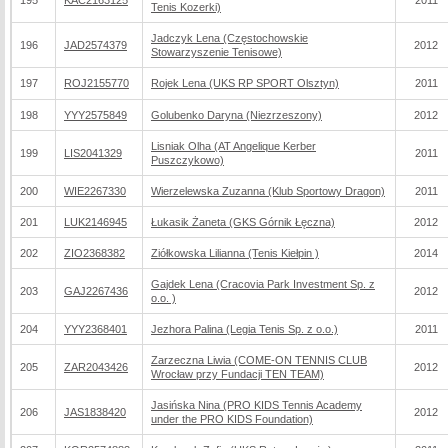
195
KAC2163125
2011
Tenis Kozerki)
Jadczyk Lena (Częstochowskie
196
JAD2574379
2012
Stowarzyszenie Tenisowe)
197
ROJ2155770
Rojek Lena (UKS RP SPORT Olsztyn)
2011
198
YYY2575849
Golubenko Daryna (Niezrzeszony)
2012
Lisniak Olha (AT Angelique Kerber
199
LIS2041329
2011
Puszczykowo)
200
WIE2267330
Wierzelewska Zuzanna (Klub Sportowy Dragon)
2011
201
LUK2146945
Łukasik Żaneta (GKS Górnik Łęczna)
2012
202
ZIO2368382
Ziółkowska Lilianna (Tenis Kiełpin )
2014
Gajdek Lena (Cracovia Park Investment Sp. z
203
GAJ2267436
2012
o.o. )
204
YYY2368401
Jezhora Palina (Legia Tenis Sp. z o.o.)
2011
Zarzeczna Liwia (COME-ON TENNIS CLUB
205
ZAR2043426
2012
Wrocław przy Fundacji TEN TEAM)
Jasińska Nina (PRO KIDS Tennis Academy
206
JAS1838420
2012
under the PRO KIDS Foundation)