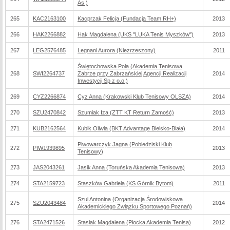
As )
265
KAC2163100
Kacprzak Felicja (Fundacja Team RH+)
2013
266
HAK2266882
Hak Magdalena (UKS "LUKA Tenis Myszków")
2013
267
LEG2576485
Legnani Aurora (Niezrzeszony)
2011
Świętochowska Pola (Akademia Tenisowa
268
SWI2264737
Zabrze przy Zabrzańskiej Agencji Realizacji
2014
Inwestycji Sp z o.o.)
269
CYZ2266874
Cyz Anna (Krakowski Klub Tenisowy OLSZA)
2014
270
SZU2470842
Szumiak Iza (ZTT KT Return Zamość)
2013
271
KUB2162564
Kubik Oliwia (BKT Advantage Bielsko-Biała)
2014
Piwowarczyk Jagna (Pobiedziski Klub
272
PIW1939895
2013
Tenisowy)
273
JAS2043261
Jasik Anna (Toruńska Akademia Tenisowa)
2013
274
STA2159723
Staszków Gabriela (KS Górnik Bytom)
2011
Szul Antonina (Organizacja Środowiskowa
275
SZU2043484
2014
Akademickiego Związku Sportowego Poznań)
276
STA2471526
Stasiak Magdalena (Płocka Akademia Tenisa)
2012