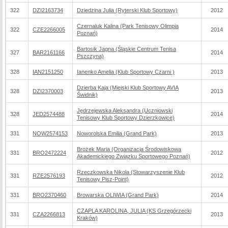
322
DZI2163734
Dziedzina Julia (Ryterski Klub Sportowy)
2012
Czernaluk Kalina (Park Tenisowy Olimpia
322
CZE2266005
2014
Poznań)
Bartosik Jagna (Śląskie Centrum Tenisa
327
BAR2161166
2014
Pszczyna)
328
IAN2151250
Ianenko Amelia (Klub Sportowy Czarni )
2013
Dzierba Kaja (Miejski Klub Sportowy AVIA
328
DZI2370003
2013
Świdnik)
Jędrzejewska Aleksandra (Uczniowski
328
JED2574488
2014
Tenisowy Klub Sportowy Dzierzkowice)
331
NOW2574153
Noworolska Emilia (Grand Park)
2013
Brożek Maria (Organizacja Środowiskowa
331
BRO2472224
2012
Akademickiego Związku Sportowego Poznań)
Rzeczkowska Nikola (Stowarzyszenie Klub
331
RZE2576193
2012
Tenisowy Pisz-Point)
331
BRO2370460
Browarska OLIWIA (Grand Park)
2014
CZAPLA KAROLINA, JULIA (KS Grzegórzecki
331
CZA2266813
2013
Kraków)