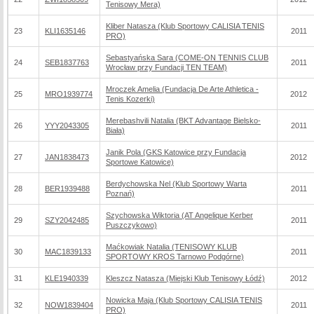
Tenisowy Mera)
Kliber Natasza (Klub Sportowy CALISIA TENIS
23
KLI1635146
2011
PRO)
Sebastyańska Sara (COME-ON TENNIS CLUB
24
SEB1837763
2011
Wrocław przy Fundacji TEN TEAM)
Mroczek Amelia (Fundacja De Arte Athletica -
25
MRO1939774
2012
Tenis Kozerki)
Merebashvili Natalia (BKT Advantage Bielsko-
26
YYY2043305
2011
Biała)
Janik Pola (GKS Katowice przy Fundacja
27
JAN1838473
2012
Sportowe Katowice)
Berdychowska Nel (Klub Sportowy Warta
28
BER1939488
2011
Poznań)
Szychowska Wiktoria (AT Angelique Kerber
29
SZY2042485
2011
Puszczykowo)
Maćkowiak Natalia (TENISOWY KLUB
30
MAC1839133
2011
SPORTOWY KROS Tarnowo Podgórne)
31
KLE1940339
Kleszcz Natasza (Miejski Klub Tenisowy Łódź)
2012
Nowicka Maja (Klub Sportowy CALISIA TENIS
32
NOW1839404
2011
PRO)