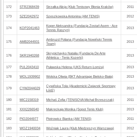
172
STR2368439
Strzałka Alicja (Klub Tenisowy Błonia Kraków)
2011
173
SZE2042972
Szeszkowska Antonina (AM TENIS)
2012
Koper Aleksandra (Fundacja Zostań Asem - Ace
174
KOP2041463
2013
Tennis Raszyn)
Ambruzd Poliana (Fundacja Nowiński Tennis
175
AMB2044931
2013
Team)
Skrypichayko Natalia (Fundacja De Arte
176
SKR1940268
2013
Athletica - Tenis Kozerki)
177
PUL2043410
Puławska Helena (UKS Return Łomża)
2013
178
WOL1939902
Wolska Oliwia (BKT Advantage Bielsko-Biała)
2013
Cywińska Tola (Akademicki Związek Sportowy
179
CYW2044029
2013
Łódź)
180
MIC2158319
Michaś Zofia (TENISOVA Michał Brzeszczak)
2011
181
XXX2266540
Makreckaja Monika (Sopot Tenis Klub)
2013
182
PIO2044977
Piotrowicz Bianka (AM TENIS)
2011
183
WOZ1940034
Woźniak Laura (Klub Miedzeszyn Warszawa)
2012