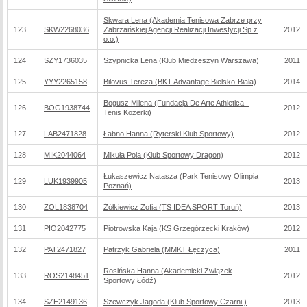
Skwara Lena (Akademia Tenisowa Zabrze przy
123
SKW2268036
Zabrzańskiej Agencji Realizacji Inwestycji Sp z
2012
o.o.)
124
SZY1736035
Szypnicka Lena (Klub Miedzeszyn Warszawa)
2011
125
YYY2265158
Bilovus Tereza (BKT Advantage Bielsko-Biała)
2014
Bogusz Milena (Fundacja De Arte Athletica -
126
BOG1938744
2012
Tenis Kozerki)
127
LAB2471828
Łabno Hanna (Ryterski Klub Sportowy)
2012
128
MIK2044064
Mikuła Pola (Klub Sportowy Dragon)
2012
Łukaszewicz Natasza (Park Tenisowy Olimpia
129
LUK1939905
2013
Poznań)
130
ZOL1838704
Żółkiewicz Zofia (TS IDEA SPORT Toruń)
2013
131
PIO2042775
Piotrowska Kaja (KS Grzegórzecki Kraków)
2012
132
PAT2471827
Patrzyk Gabriela (MMKT Łęczyca)
2011
Rosińska Hanna (Akademicki Związek
133
ROS2148451
2012
Sportowy Łódź)
134
SZE2149136
Szewczyk Jagoda (Klub Sportowy Czarni )
2013