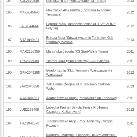
184
KUL2370535
Kulińska Nina (Płocka Akademia Tenisa)
2013
Makowska Aleksandra (Toruńska Akademia
185
MAK2045693
2012
Tenisowa)
Fąferek Maja (Akademia tenisa ACTIVE-ZONE
186
FAF2044644
2012
Gdynia)
Brzoza Maja (Stowarzyszenie Tenisowy Klub
187
BRZ1940424
2013
Sportowy Wesoła)
188
MAR2156359
Marcińska Jagoda (KS Start-Wisła Toruń)
2011
189
TES2368084
Tesmer Julia (Klub Tenisowy GAT Gdańsk)
2011
Gradoń Zofia (Klub Tenisowy Warszawianka
190
GRA2045285
2012
Warszawa)
Żak Hanna (Miejski Klub Tenisowy Stalowa
191
ZAK2043058
2013
Wola)
192
ADA2044861
Adamczewska Alicja (Pabianicki Klub Tenisowy)
2011
Lubecka Karina (Szkoła Tenisa ProTennis
193
LUB2163409
2013
Grzegorz Koźlakowski)
Trzebiatowska Alicja (Park Tenisowy Olimpia
194
TRZ2042578
2011
Poznań)
Kacprzak Martyna (Fundacja De Arte Athletica -