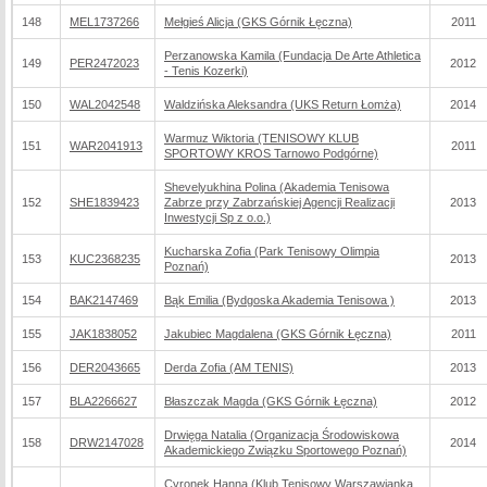
148
MEL1737266
Mełgieś Alicja (GKS Górnik Łęczna)
2011
Perzanowska Kamila (Fundacja De Arte Athletica
149
PER2472023
2012
- Tenis Kozerki)
150
WAL2042548
Waldzińska Aleksandra (UKS Return Łomża)
2014
Warmuz Wiktoria (TENISOWY KLUB
151
WAR2041913
2011
SPORTOWY KROS Tarnowo Podgórne)
Shevelyukhina Polina (Akademia Tenisowa
152
SHE1839423
Zabrze przy Zabrzańskiej Agencji Realizacji
2013
Inwestycji Sp z o.o.)
Kucharska Zofia (Park Tenisowy Olimpia
153
KUC2368235
2013
Poznań)
154
BAK2147469
Bąk Emilia (Bydgoska Akademia Tenisowa )
2013
155
JAK1838052
Jakubiec Magdalena (GKS Górnik Łęczna)
2011
156
DER2043665
Derda Zofia (AM TENIS)
2013
157
BLA2266627
Błaszczak Magda (GKS Górnik Łęczna)
2012
Drwięga Natalia (Organizacja Środowiskowa
158
DRW2147028
2014
Akademickiego Związku Sportowego Poznań)
Cyronek Hanna (Klub Tenisowy Warszawianka