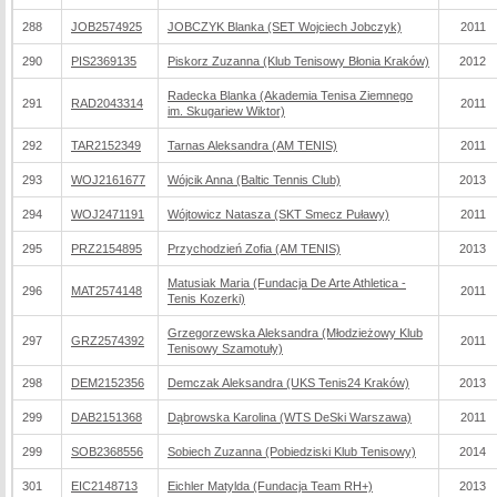
288
JOB2574925
JOBCZYK Blanka (SET Wojciech Jobczyk)
2011
290
PIS2369135
Piskorz Zuzanna (Klub Tenisowy Błonia Kraków)
2012
Radecka Blanka (Akademia Tenisa Ziemnego
291
RAD2043314
2011
im. Skugariew Wiktor)
292
TAR2152349
Tarnas Aleksandra (AM TENIS)
2011
293
WOJ2161677
Wójcik Anna (Baltic Tennis Club)
2013
294
WOJ2471191
Wójtowicz Natasza (SKT Smecz Puławy)
2011
295
PRZ2154895
Przychodzień Zofia (AM TENIS)
2013
Matusiak Maria (Fundacja De Arte Athletica -
296
MAT2574148
2011
Tenis Kozerki)
Grzegorzewska Aleksandra (Młodzieżowy Klub
297
GRZ2574392
2011
Tenisowy Szamotuły)
298
DEM2152356
Demczak Aleksandra (UKS Tenis24 Kraków)
2013
299
DAB2151368
Dąbrowska Karolina (WTS DeSki Warszawa)
2011
299
SOB2368556
Sobiech Zuzanna (Pobiedziski Klub Tenisowy)
2014
301
EIC2148713
Eichler Matylda (Fundacja Team RH+)
2013