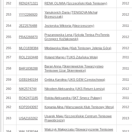
252
REN2471321
RENK OLIWIA (Szczeciński Klub Tenisowy)
2012
Yanukovich Daria (TENISOVA Michał
253
YYY2266920
2012
Brzeszczak)
254
JEZ2576488
Jeziorska Wiktoria (Niezrzeszony)
2011
Prazanowska Lena (Szkoła Tenisa ProTennis
255
PRA2266870
2012
Grzegorz Koźlakowski)
255
MLO1838384
Młodawska Maja (Klub Tenisowy Jelenia Góra)
2012
257
ROL2163448
Roland Margo (TUKS Zduńska Wola)
2011
Baran Anna (Skierniewickie Towarzystwo
258
BAR1838288
2011
Tenisowe Uzar Skierniewice)
259
GEB1940194
Gębka Karolina (UKS GEM Częstochowa)
2011
260
NIK2574744
Nikodem Aleksandra (UKS Return Łomża)
2012
261
ROK2471185
Rokita Aleksandra (SKT Smecz Puławy)
2011
262
KOP2043097
Kopania Alina (Warszawski Klub Tenisowy Mera)
2012
Usarek Maja (Szczecińskie Centrum Tenisowe
263
USA2163262
2013
Prawobrzeże)
Walczyk Małgorzata (Stowarzyszenie Tenisowe
264
WAL1838244
2012