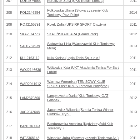
207
KOR2574883
Korolczuk Zofia (UKS Return Łomża)
2011
Polkowska Uliana (Stowarzyszenie Klub
208
POL2146354
2014
Tenisowy Pisz-Point)
208
ROJ2155791
Rojek Zofia (UKS RP SPORT Olsztyn)
2011
210
SKA2574773
SKALIŃSKA KLARA (Grand Park)
2012
Sadowska Lidia (Warszawski Klub Tenisowy
211
SAD1737939
2013
Mera)
212
KUL2163112
Kula Karina (Legia Tenis Sp. z o.o.)
2011
Wójtowicz Kaja (UKT Akademia Tenisa Pol-Sart
213
WOJ2146636
2011
Lublin)
Warmuz Weronika (TENISOWY KLUB
214
WAR2041912
2011
SPORTOWY KROS Tarnowo Podgórne)
Lampkowska Daria (Klub Tenisowy GAT
215
LAM2370300
2012
Gdańsk)
Jacukowicz Wiktoria (Szkoła Tenisa Winner
216
JAC2042648
2013
Piotrków Tryb.)
Bandurowska Antonina (Kędzierzyński Klub
217
BAN1940063
2012
Tenisowy )
218
WIT2368148
Witsanko Julita (Stowarzyszenie Tenisowe As )
2011