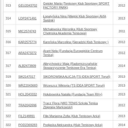
Geisler Maria (Tenisowy Klub Sportowy SPORT
313
GEU2043702
2012
FACTORY PARK)
Łopatyńska Nina (Miejski Klub Sportowy AVIA
314
LOP2471491
2013
Świdnik)
Michałowska Weronika (Klub Sportowy
315
MIC2574743
2011
Chełmska Akademia Tenisowa)
316
KAR2575774
Kareńska Marcelina (Sieradzki Klub Tenisowy )
2012
Arant Nela (Fundacja Europejskie Centrum
317
ARA2473272
2012
Tenisa)
Albrychowicz Maja (Radomszczańskie
317
ALB2473809
2014
Stowarzyszenie Tenisowe Era Tenisa)
319
SIK2147017
SIKOROWSKA ALICJA (TS IDEA SPORT Toruń)
2013
320
WRZ2043683
Wrzeszcz Wiktoria (TS IDEA SPORT Toruń)
2013
321
HOL2043332
Hołubowska Natalia (Fundacja Team RH+)
2013
Tracz Flora (MIO TENIS Szkoła Tenisa
322
TRA2042696
2012
Zbigniew Markowski)
322
FIL2148891
Filip Marianna Zofia (Klub Tenisowy Arka)
2013
322
POD2369283
Podjaska Aleksandra (Klub Tenisowy Arka)
2014