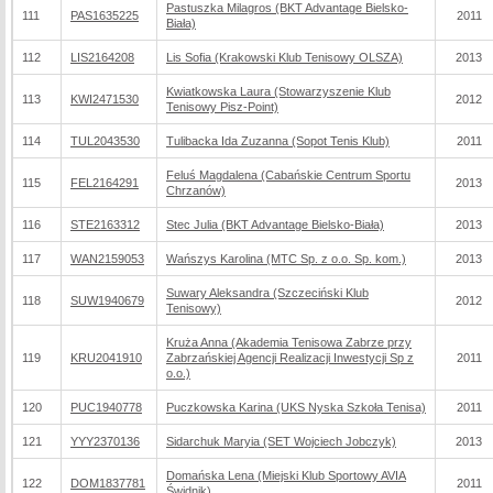
Pastuszka Milagros (BKT Advantage Bielsko-
111
PAS1635225
2011
Biała)
112
LIS2164208
Lis Sofia (Krakowski Klub Tenisowy OLSZA)
2013
Kwiatkowska Laura (Stowarzyszenie Klub
113
KWI2471530
2012
Tenisowy Pisz-Point)
114
TUL2043530
Tulibacka Ida Zuzanna (Sopot Tenis Klub)
2011
Feluś Magdalena (Cabańskie Centrum Sportu
115
FEL2164291
2013
Chrzanów)
116
STE2163312
Stec Julia (BKT Advantage Bielsko-Biała)
2013
117
WAN2159053
Wańszys Karolina (MTC Sp. z o.o. Sp. kom.)
2013
Suwary Aleksandra (Szczeciński Klub
118
SUW1940679
2012
Tenisowy)
Kruża Anna (Akademia Tenisowa Zabrze przy
119
KRU2041910
Zabrzańskiej Agencji Realizacji Inwestycji Sp z
2011
o.o.)
120
PUC1940778
Puczkowska Karina (UKS Nyska Szkoła Tenisa)
2011
121
YYY2370136
Sidarchuk Maryia (SET Wojciech Jobczyk)
2013
Domańska Lena (Miejski Klub Sportowy AVIA
122
DOM1837781
2011
Świdnik)