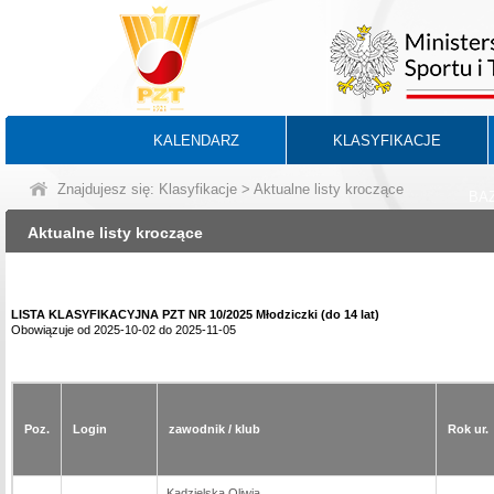
KALENDARZ
KLASYFIKACJE
Znajdujesz się:
Klasyfikacje
> Aktualne listy kroczące
BA
Aktualne listy kroczące
LISTA KLASYFIKACYJNA PZT NR 10/2025 Młodziczki (do 14 lat)
Obowiązuje od 2025-10-02 do 2025-11-05
Poz.
Login
zawodnik / klub
Rok ur.
Kądzielska Oliwia