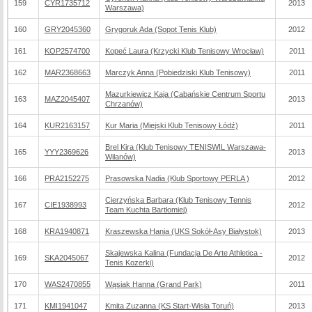
159
CYR1735712
2013
Warszawa)
160
GRY2045360
Grygoruk Ada (Sopot Tenis Klub)
2012
161
KOP2574700
Kopeć Laura (Krzycki Klub Tenisowy Wrocław)
2011
162
MAR2368663
Marczyk Anna (Pobiedziski Klub Tenisowy)
2011
Mazurkiewicz Kaja (Cabańskie Centrum Sportu
163
MAZ2045407
2013
Chrzanów)
164
KUR2163157
Kur Maria (Miejski Klub Tenisowy Łódź)
2011
Brel Kira (Klub Tenisowy TENISWIL Warszawa-
165
YYY2369626
2013
Wilanów)
166
PRA2152275
Prasowska Nadia (Klub Sportowy PERLA )
2012
Cierzyńska Barbara (Klub Tenisowy Tennis
167
CIE1938993
2012
Team Kuchta Bartłomiej)
168
KRA1940871
Kraszewska Hania (UKS Sokół-Asy Białystok)
2013
Skajewska Kalina (Fundacja De Arte Athletica -
169
SKA2045067
2012
Tenis Kozerki)
170
WAS2470855
Wąsiak Hanna (Grand Park)
2011
171
KMI1941047
Kmita Zuzanna (KS Start-Wisła Toruń)
2013