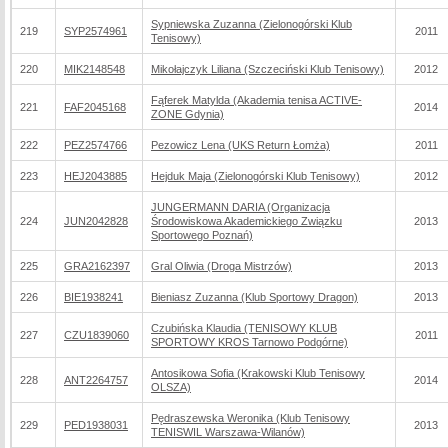
Sypniewska Zuzanna (Zielonogórski Klub
219
SYP2574961
2011
Tenisowy)
220
MIK2148548
Mikołajczyk Liliana (Szczeciński Klub Tenisowy)
2012
Fąferek Matylda (Akademia tenisa ACTIVE-
221
FAF2045168
2014
ZONE Gdynia)
222
PEZ2574766
Pezowicz Lena (UKS Return Łomża)
2011
223
HEJ2043885
Hejduk Maja (Zielonogórski Klub Tenisowy)
2012
JUNGERMANN DARIA (Organizacja
224
JUN2042828
Środowiskowa Akademickiego Związku
2013
Sportowego Poznań)
225
GRA2162397
Gral Oliwia (Droga Mistrzów)
2013
226
BIE1938241
Bieniasz Zuzanna (Klub Sportowy Dragon)
2013
Czubińska Klaudia (TENISOWY KLUB
227
CZU1839060
2011
SPORTOWY KROS Tarnowo Podgórne)
Antosikowa Sofia (Krakowski Klub Tenisowy
228
ANT2264757
2014
OLSZA)
Pędraszewska Weronika (Klub Tenisowy
229
PED1938031
2013
TENISWIL Warszawa-Wilanów)