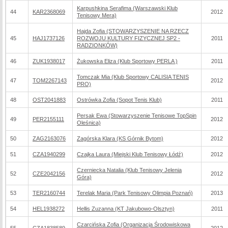
Karpushkina Serafima (Warszawski Klub
44
KAR2368069
2012
Tenisowy Mera)
Hajda Zofia (STOWARZYSZENIE NA RZECZ
45
HAJ1737126
ROZWOJU KULTURY FIZYCZNEJ SP2 -
2011
RADZIONKÓW)
46
ZUK1938017
Żukowska Eliza (Klub Sportowy PERLA )
2011
Tomczak Mia (Klub Sportowy CALISIA TENIS
47
TOM2267143
2012
PRO)
48
OST2041883
Ostrówka Zofia (Sopot Tenis Klub)
2011
Persak Ewa (Stowarzyszenie Tenisowe TopSpin
49
PER2155111
2012
Oleśnica)
50
ZAG2163076
Zagórska Klara (KS Górnik Bytom)
2012
51
CZA1940299
Czajka Laura (Miejski Klub Tenisowy Łódź)
2012
Czerniecka Natalia (Klub Tenisowy Jelenia
52
CZE2042156
2012
Góra)
53
TER2160744
Terelak Maria (Park Tenisowy Olimpia Poznań)
2013
54
HEL1938272
Hellis Zuzanna (KT Jakubowo-Olsztyn)
2011
Czarcińska Zofia (Organizacja Środowiskowa