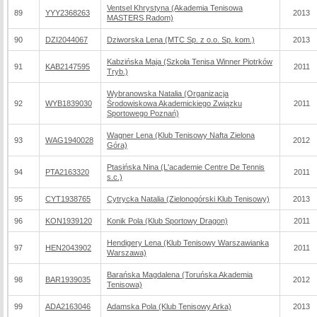
Ventsel Khrystyna (Akademia Tenisowa
89
YYY2368263
2013
MASTERS Radom)
90
DZI2044067
Dziworska Lena (MTC Sp. z o.o. Sp. kom.)
2013
Kabzińska Maja (Szkoła Tenisa Winner Piotrków
91
KAB2147595
2011
Tryb.)
Wybranowska Natalia (Organizacja
92
WYB1839030
Środowiskowa Akademickiego Związku
2011
Sportowego Poznań)
Wagner Lena (Klub Tenisowy Nafta Zielona
93
WAG1940028
2012
Góra)
Ptasińska Nina (L'academie Centre De Tennis
94
PTA2163320
2011
s.c.)
95
CYT1938765
Cytrycka Natalia (Zielonogórski Klub Tenisowy)
2013
96
KON1939120
Konik Pola (Klub Sportowy Dragon)
2011
Hendigery Lena (Klub Tenisowy Warszawianka
97
HEN2043902
2011
Warszawa)
Barańska Magdalena (Toruńska Akademia
98
BAR1939035
2012
Tenisowa)
99
ADA2163046
Adamska Pola (Klub Tenisowy Arka)
2013