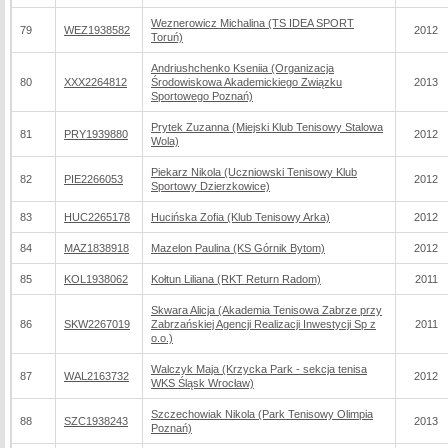
Weznerowicz Michalina (TS IDEA SPORT
79
WEZ1938582
2012
Toruń)
Andriushchenko Kseniia (Organizacja
80
XXX2264812
Środowiskowa Akademickiego Związku
2013
Sportowego Poznań)
Prytek Zuzanna (Miejski Klub Tenisowy Stalowa
81
PRY1939880
2012
Wola)
Piekarz Nikola (Uczniowski Tenisowy Klub
82
PIE2266053
2012
Sportowy Dzierzkowice)
83
HUC2265178
Hucińska Zofia (Klub Tenisowy Arka)
2012
84
MAZ1838918
Mazelon Paulina (KS Górnik Bytom)
2012
85
KOL1938062
Kołtun Liliana (RKT Return Radom)
2011
Skwara Alicja (Akademia Tenisowa Zabrze przy
86
SKW2267019
Zabrzańskiej Agencji Realizacji Inwestycji Sp z
2011
o.o.)
Walczyk Maja (Krzycka Park - sekcja tenisa
87
WAL2163732
2012
WKS Śląsk Wrocław)
Szczechowiak Nikola (Park Tenisowy Olimpia
88
SZC1938243
2013
Poznań)