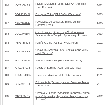
Nalivaika Ulyana (Fundacja De Arte Athletica -
100
YYY2369173
2012
Tenis Kozerki)
101
BOR1838449
Borzęcka Zofia (WTS DeSki Warszawa)
2013
Pawłowska Lena (Szkoła Tenisa Winner
102
PAW2164244
2013
Piotrków Tryb.)
Łuczak Nadia (Organizacja Środowiskowa
103
LUC1940104
2013
Akademickiego Związku Sportowego Poznań)
104
PEP1838804
Peplińska Julia (KS Start-Wisła Toruń)
2011
Glac Julia (Krzycka Park - sekcja tenisa WKS
105
GLA2368058
2013
Śląsk Wrocław)
106
WAL1939797
Waldzińska Izabela (UKS Return Łomża)
2011
107
KAC1737935
Kacprzyk Karolina (Klub Tenisowy Arka)
2011
108
TOM2470965
Tomczyk Lidia (Sieradzki Klub Tenisowy )
2011
Bekdas Aylin (Stowarzyszenie Trnovsky Mario
109
BEK2044134
2011
Tennis Club)
Grygoyć Zuzanna (Akademia Tenisowa Zabrze
110
GRY1837794
przy Zabrzańskiej Agencji Realizacji Inwestycji
2012
Sp z o.o.)