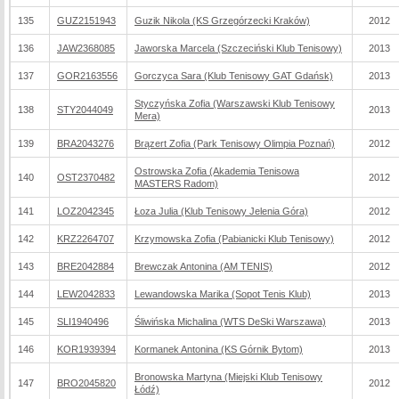
135
GUZ2151943
Guzik Nikola (KS Grzegórzecki Kraków)
2012
136
JAW2368085
Jaworska Marcela (Szczeciński Klub Tenisowy)
2013
137
GOR2163556
Gorczyca Sara (Klub Tenisowy GAT Gdańsk)
2013
Styczyńska Zofia (Warszawski Klub Tenisowy
138
STY2044049
2013
Mera)
139
BRA2043276
Brązert Zofia (Park Tenisowy Olimpia Poznań)
2012
Ostrowska Zofia (Akademia Tenisowa
140
OST2370482
2012
MASTERS Radom)
141
LOZ2042345
Łoza Julia (Klub Tenisowy Jelenia Góra)
2012
142
KRZ2264707
Krzymowska Zofia (Pabianicki Klub Tenisowy)
2012
143
BRE2042884
Brewczak Antonina (AM TENIS)
2012
144
LEW2042833
Lewandowska Marika (Sopot Tenis Klub)
2013
145
SLI1940496
Śliwińska Michalina (WTS DeSki Warszawa)
2013
146
KOR1939394
Kormanek Antonina (KS Górnik Bytom)
2013
Bronowska Martyna (Miejski Klub Tenisowy
147
BRO2045820
2012
Łódź)