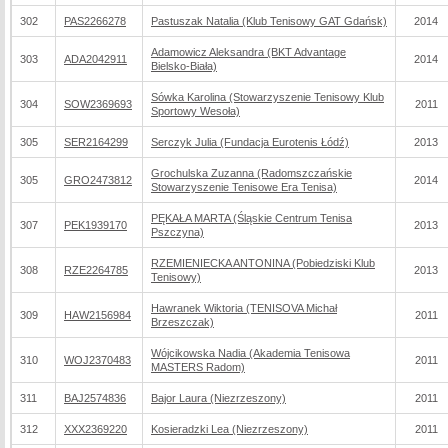
302
PAS2266278
Pastuszak Natalia (Klub Tenisowy GAT Gdańsk)
2014
Adamowicz Aleksandra (BKT Advantage
303
ADA2042911
2014
Bielsko-Biała)
Sówka Karolina (Stowarzyszenie Tenisowy Klub
304
SOW2369693
2011
Sportowy Wesoła)
305
SER2164299
Serczyk Julia (Fundacja Eurotenis Łódź)
2013
Grochulska Zuzanna (Radomszczańskie
305
GRO2473812
2014
Stowarzyszenie Tenisowe Era Tenisa)
PĘKAŁA MARTA (Śląskie Centrum Tenisa
307
PEK1939170
2013
Pszczyna)
RZEMIENIECKA ANTONINA (Pobiedziski Klub
308
RZE2264785
2013
Tenisowy)
Hawranek Wiktoria (TENISOVA Michał
309
HAW2156984
2011
Brzeszczak)
Wójcikowska Nadia (Akademia Tenisowa
310
WOJ2370483
2011
MASTERS Radom)
311
BAJ2574836
Bajor Laura (Niezrzeszony)
2011
312
XXX2369220
Kosieradzki Lea (Niezrzeszony)
2011