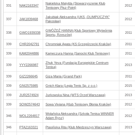
Nakielska Matylda (Stowarzyszenie Klub
331
NAK2163347
2012
Tenisowy Pisz-Point)
Jakubiak Aleksandra (UKS „OLIMPIJCZYK”
337
JAK1839468
2012
Pakosław)
GWÓŹDŹ HANNA (Klub Sportowy Wytwórnia
338
GWO1939338
2011
Sportu, Rzeszów)
339
CHR2042791
Chromniak Agata (KS Grzegórzecki Kraków)
2011
339
KAM2044886
Kameczura Hanna (Sanocki Klub Tenisowy)
2011
Zhuk Yeva (Fundacja Europejskie Centrum
339
YYY2266987
2013
Tenisa)
339
GIZ2266645
Giza Maria (Grand Park)
2011
339
GNI2575985
Gnich Klara (Legia Tenis Sp. z o.o.)
2015
339
JUR2574924
Jurkowska Nina (WTS Orzeł Warszawa)
2013
339
SOW2574643
Sowa Viviana (Klub Tenisowy Błonia Kraków)
2012
Wolańska Aleksandra (Szkoła Tenisa WINNER
346
WOL2264817
2012
Adam Rysz)
346
PTA2163321
Ptasińska Rita (Klub Miedzeszyn Warszawa)
2013