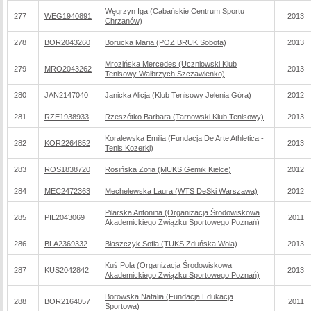
Węgrzyn Iga (Cabańskie Centrum Sportu
277
WEG1940891
2013
Chrzanów)
278
BOR2043260
Borucka Maria (POZ BRUK Sobota)
2013
Mrozińska Mercedes (Uczniowski Klub
279
MRO2043262
2013
Tenisowy Wałbrzych Szczawienko)
280
JAN2147040
Janicka Alicja (Klub Tenisowy Jelenia Góra)
2012
281
RZE1938933
Rzeszótko Barbara (Tarnowski Klub Tenisowy)
2013
Koralewska Emilia (Fundacja De Arte Athletica -
282
KOR2264852
2013
Tenis Kozerki)
283
ROS1838720
Rosińska Zofia (MUKS Gemik Kielce)
2012
284
MEC2472363
Mechelewska Laura (WTS DeSki Warszawa)
2012
Pilarska Antonina (Organizacja Środowiskowa
285
PIL2043069
2011
Akademickiego Związku Sportowego Poznań)
286
BLA2369332
Błaszczyk Sofia (TUKS Zduńska Wola)
2013
Kuś Pola (Organizacja Środowiskowa
287
KUS2042842
2013
Akademickiego Związku Sportowego Poznań)
Borowska Natalia (Fundacja Edukacja
288
BOR2164057
2011
Sportowa)