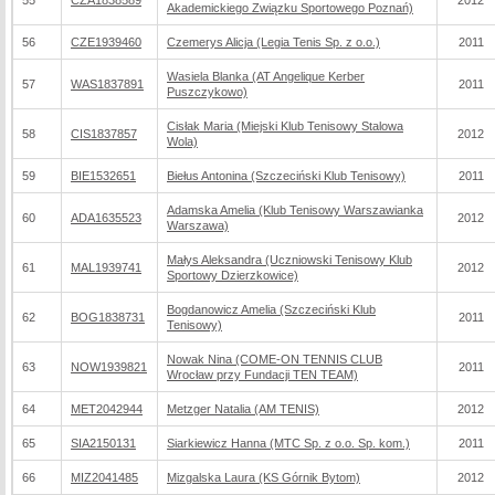
55
CZA1838589
2012
Akademickiego Związku Sportowego Poznań)
56
CZE1939460
Czemerys Alicja (Legia Tenis Sp. z o.o.)
2011
Wasiela Blanka (AT Angelique Kerber
57
WAS1837891
2011
Puszczykowo)
Cisłak Maria (Miejski Klub Tenisowy Stalowa
58
CIS1837857
2012
Wola)
59
BIE1532651
Biełus Antonina (Szczeciński Klub Tenisowy)
2011
Adamska Amelia (Klub Tenisowy Warszawianka
60
ADA1635523
2012
Warszawa)
Małys Aleksandra (Uczniowski Tenisowy Klub
61
MAL1939741
2012
Sportowy Dzierzkowice)
Bogdanowicz Amelia (Szczeciński Klub
62
BOG1838731
2011
Tenisowy)
Nowak Nina (COME-ON TENNIS CLUB
63
NOW1939821
2011
Wrocław przy Fundacji TEN TEAM)
64
MET2042944
Metzger Natalia (AM TENIS)
2012
65
SIA2150131
Siarkiewicz Hanna (MTC Sp. z o.o. Sp. kom.)
2011
66
MIZ2041485
Mizgalska Laura (KS Górnik Bytom)
2012