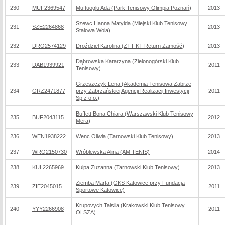
230
MUF2369547
Muftuoglu Ada (Park Tenisowy Olimpia Poznań)
2013
Szewc Hanna Matylda (Miejski Klub Tenisowy
231
SZE2264868
2013
Stalowa Wola)
232
DRO2574129
Droździel Karolina (ZTT KT Return Zamość)
2013
Dąbrowska Katarzyna (Zielonogórski Klub
233
DAB1939921
2011
Tenisowy)
Grzeszczyk Lena (Akademia Tenisowa Zabrze
234
GRZ2471877
przy Zabrzańskiej Agencji Realizacji Inwestycji
2011
Sp z o.o.)
Buffett Bona Chiara (Warszawski Klub Tenisowy
235
BUF2043115
2012
Mera)
236
WEN1938222
Wenc Oliwia (Tarnowski Klub Tenisowy)
2013
237
WRO2150730
Wróblewska Alina (AM TENIS)
2014
238
KUL2265969
Kulpa Zuzanna (Tarnowski Klub Tenisowy)
2013
Ziemba Marta (GKS Katowice przy Fundacja
239
ZIE2045015
2011
Sportowe Katowice)
Krupovych Taisiia (Krakowski Klub Tenisowy
240
YYY2266908
2011
OLSZA)