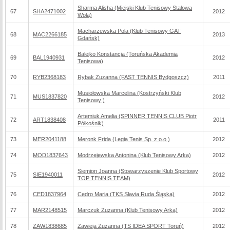
Sharma Alisha (Miejski Klub Tenisowy Stalowa
67
SHA2471002
2012
Wola)
Macharzewska Pola (Klub Tenisowy GAT
68
MAC2266185
2013
Gdańsk)
Balejko Konstancja (Toruńska Akademia
69
BAL1940931
2012
Tenisowa)
70
RYB2368183
Rybak Zuzanna (FAST TENNIS Bydgoszcz)
2011
Musiołowska Marcelina (Kostrzyński Klub
71
MUS1837820
2012
Tenisowy )
Artemiuk Amelia (SPINNER TENNIS CLUB Piotr
72
ART1838408
2011
Półkośnik)
73
MER2041188
Meronk Frida (Legia Tenis Sp. z o.o.)
2012
74
MOD1837643
Modrzejewska Antonina (Klub Tenisowy Arka)
2012
Siemion Joanna (Stowarzyszenie Klub Sportowy
75
SIE1940011
2012
TOP TENNIS TEAM)
76
CED1837964
Cedro Maria (TKS Slavia Ruda Śląska)
2012
77
MAR2148515
Marczuk Zuzanna (Klub Tenisowy Arka)
2012
78
ZAW1838685
Zawieja Zuzanna (TS IDEA SPORT Toruń)
2012