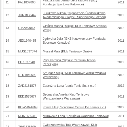
Paliczka Marcelina (GKS Katowice przy
11
PAL1837800
2011
Fundacja Sportowe Katowice)
Jurukowa Nikola (Organizacja Środowiskowa
12
JUR1838442
2012
Akademickiego Związku Sportowego Poznań)
Cieślak Hanna (Miejski Klub Tenisowy Stalowa
13
CIE2043013
2012
Wola)
Jędrycha Julia (GKS Katowice przy Fundacja
14
JED1940485
2011
Sportowe Katowice)
15
MUS1837874
Muszał Maja (Klub Tenisowy Drajw)
2011
Pitry Karolina (Śląskie Centrum Tenisa
16
PIT1837640
2012
Pszczyna)
Strugacz Alicja (Klub Tenisowy Warszawianka
17
STR1940599
2012
Warszawa)
18
ZAD2161877
Zadrożna Lena (Legia Tenis Sp. z o.o.)
2012
Bednarska Amelia (Klub Tenisowy
19
BED2575677
2011
Warszawianka Warszawa)
20
KOW2044669
Kowal Lila (L'academie Centre De Tennis s.c.)
2012
21
MUR1635311
Murawska Lena (Toruńska Akademia Tenisowa)
2011
Zwierzchowska Tola (Warszawski Klub
22
ZWI1838509
2012