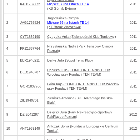
1
KAD1737772
Miejsce 30 na listach TE 14
2011
(KS Górnik Bytom)
Jagodzińska Olimpia
2
JAG1735824
Miejsce 36 na listach TE 14
2011
(KT Break Warszawa)
3
CYT1839190
Cytrycka Anita (Zielonogórski Klub Tenisowy)
2011
Przystańska Nadia (Park Tenisowy Olimpia
4
PRZ1837764
2011
Poznań)
5
BER1940211
Berke Julia (Sopot Tenis Klub)
2011
Dębicka Julia (COME-ON TENNIS CLUB
6
DEB1940707
2011
Wrocław przy Fundacji TEN TEAM)
Góra Kaja (COME-ON TENNIS CLUB Wrocław
7
GOR1837766
2011
przy Fundacji TEN TEAM)
Zielińska Antonina (BKT Advantage Bielsko-
8
ZIE1940761
2011
Biała)
Dzięcioł Julia (Park Rekreacyjno-Sportowy
9
DZI2041297
2012
FairPlayce Poznań)
Antczak Sonia (Fundacja Europejskie Centrum
10
ANT1939149
2012
Tenisa)