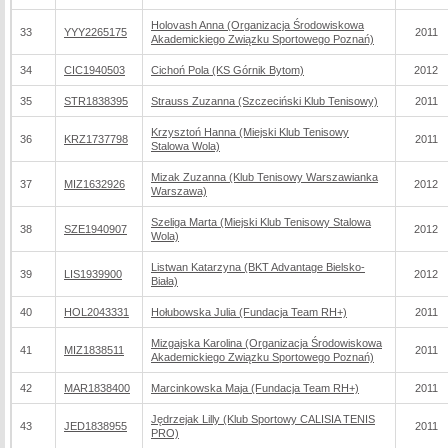
Holovash Anna (Organizacja Środowiskowa
33
YYY2265175
2011
Akademickiego Związku Sportowego Poznań)
34
CIC1940503
Cichoń Pola (KS Górnik Bytom)
2012
35
STR1838395
Strauss Zuzanna (Szczeciński Klub Tenisowy)
2011
Krzysztoń Hanna (Miejski Klub Tenisowy
36
KRZ1737798
2011
Stalowa Wola)
Mizak Zuzanna (Klub Tenisowy Warszawianka
37
MIZ1632926
2012
Warszawa)
Szeliga Marta (Miejski Klub Tenisowy Stalowa
38
SZE1940907
2012
Wola)
Listwan Katarzyna (BKT Advantage Bielsko-
39
LIS1939900
2012
Biała)
40
HOL2043331
Hołubowska Julia (Fundacja Team RH+)
2011
Mizgajska Karolina (Organizacja Środowiskowa
41
MIZ1838511
2011
Akademickiego Związku Sportowego Poznań)
42
MAR1838400
Marcinkowska Maja (Fundacja Team RH+)
2011
Jędrzejak Lilly (Klub Sportowy CALISIA TENIS
43
JED1838955
2011
PRO)