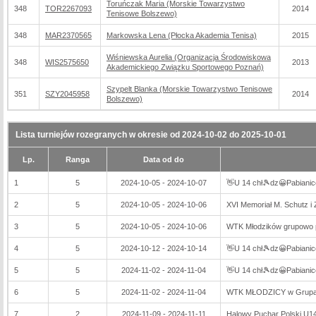
Toruńczak Maria (Morskie Towarzystwo
348
TOR2267093
2014
Tenisowe Bolszewo)
348
MAR2370565
Markowska Lena (Płocka Akademia Tenisa)
2015
Wiśniewska Aurelia (Organizacja Środowiskowa
348
WIS2575650
2013
Akademickiego Związku Sportowego Poznań)
Szypelt Blanka (Morskie Towarzystwo Tenisowe
351
SZY2045958
2014
Bolszewo)
Lista turniejów rozegranych w okresie od 2024-10-02 do 2025-10-01
Lp.
Ranga
Data od do
1
5
2024-10-05 - 2024-10-07
👋U 14 chł🎾dz😀Pabianic
2
5
2024-10-05 - 2024-10-06
XVI Memoriał M. Schutz i 
3
5
2024-10-05 - 2024-10-06
WTK Młodzików grupowo 
4
5
2024-10-12 - 2024-10-14
👋U 14 chł🎾dz😀Pabianic
5
5
2024-11-02 - 2024-11-04
👋U 14 chł🎾dz😀Pabianic
6
5
2024-11-02 - 2024-11-04
WTK MŁODZICY w Grupa
7
2
2024-11-09 - 2024-11-11
Halowy Puchar Polski U14,