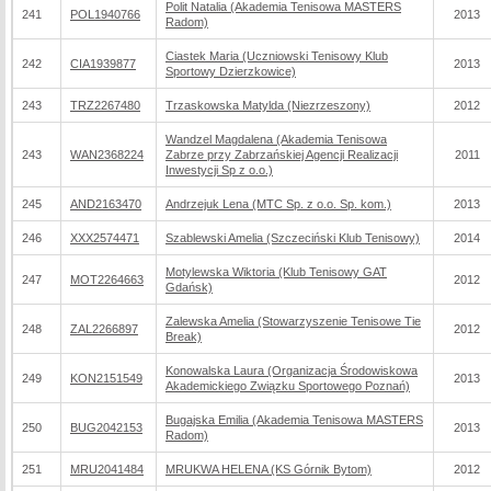
Polit Natalia (Akademia Tenisowa MASTERS
241
POL1940766
2013
Radom)
Ciastek Maria (Uczniowski Tenisowy Klub
242
CIA1939877
2013
Sportowy Dzierzkowice)
243
TRZ2267480
Trzaskowska Matylda (Niezrzeszony)
2012
Wandzel Magdalena (Akademia Tenisowa
243
WAN2368224
Zabrze przy Zabrzańskiej Agencji Realizacji
2011
Inwestycji Sp z o.o.)
245
AND2163470
Andrzejuk Lena (MTC Sp. z o.o. Sp. kom.)
2013
246
XXX2574471
Szablewski Amelia (Szczeciński Klub Tenisowy)
2014
Motylewska Wiktoria (Klub Tenisowy GAT
247
MOT2264663
2012
Gdańsk)
Zalewska Amelia (Stowarzyszenie Tenisowe Tie
248
ZAL2266897
2012
Break)
Konowalska Laura (Organizacja Środowiskowa
249
KON2151549
2013
Akademickiego Związku Sportowego Poznań)
Bugajska Emilia (Akademia Tenisowa MASTERS
250
BUG2042153
2013
Radom)
251
MRU2041484
MRUKWA HELENA (KS Górnik Bytom)
2012