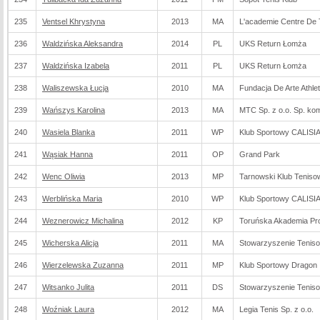
235
Ventsel Khrystyna
2013
MA
L'academie Centre De T
236
Waldzińska Aleksandra
2014
PL
UKS Return Łomża
237
Waldzińska Izabela
2011
PL
UKS Return Łomża
238
Waliszewska Łucja
2010
MA
Fundacja De Arte Athlet
239
Wańszys Karolina
2013
MA
MTC Sp. z o.o. Sp. ko
240
Wasiela Blanka
2011
WP
Klub Sportowy CALISI
241
Wąsiak Hanna
2011
OP
Grand Park
242
Wenc Oliwia
2013
MP
Tarnowski Klub Teniso
243
Werblińska Maria
2010
WP
Klub Sportowy CALISI
244
Weznerowicz Michalina
2012
KP
Toruńska Akademia Pro
245
Wicherska Alicja
2011
MA
Stowarzyszenie Teniso
246
Wierzelewska Zuzanna
2011
MP
Klub Sportowy Dragon
247
Witsanko Julita
2011
DS
Stowarzyszenie Tenis
248
Woźniak Laura
2012
MA
Legia Tenis Sp. z o.o.