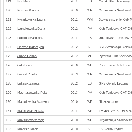
119
Kur Maria
2011
LD
Miejski Klub Tenisowy 
120
Kuszak Wanda
2010
WP
Organizacja Środowis
121
Kwiatkowska Laura
2012
WM
Stowarzyszenie Klub T
122
Lampkowska Daria
2012
PM
Klub Tenisowy GAT G
123
Lebioda Marcelina
2011
LB
Uczniowski Tenisowy K
124
Listwan Katarzyna
2012
SL
BKT Advantage Bielsko
125
Łabno Hanna
2012
MP
Ryterski Klub Sportow
126
Łata Lena
2010
WP
Pobiedziski Klub Tenis
127
Łuczak Nadia
2013
WP
Organizacja Środowis
128
Łukasik Żaneta
2012
LB
GKS Górnik Łęczna
129
Macharzewska Pola
2013
PM
Klub Tenisowy GAT G
130
Maciejewska Martyna
2010
WP
Niezrzeszony
131
Maćkowiak Natalia
2011
WP
TENISOWY KLUB SPO
132
Maksimowicz Maja
2010
WP
Organizacja Środowis
133
Małecka Maria
2010
SL
KS Górnik Bytom