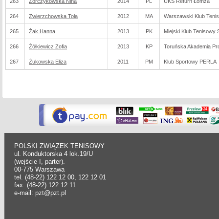
263
Zorczykowska Nina
2014
PL
UKS Return Łomża
264
Zwierzchowska Tola
2012
MA
Warszawski Klub Teni
265
Żak Hanna
2013
PK
Miejski Klub Tenisowy 
266
Żółkiewicz Zofia
2013
KP
Toruńska Akademia Pro
267
Żukowska Eliza
2011
PM
Klub Sportowy PERLA
POLSKI ZWIĄZEK TENISOWY
ul. Konduktorska 4 lok.19/U
(wejście I, parter).
00-775 Warszawa
tel. (48-22) 122 12 00, 122 12 01
fax. (48-22) 122 12 11
e-mail: pzt@pzt.pl