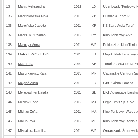
134
Małys Aleksandra
2012
LB
Uczniowski Tenisowy K
135
Marcinkowska Maja
2011
ZP
Fundacja Team RH+
136
Marcińska Jagoda
2011
KP
KS Start-Wisła Toruń
137
Marczuk Zuzanna
2012
PM
Klub Tenisowy Arka
138
Marczyk Anna
2011
WP
Pobiedziski Klub Tenis
139
MARKIEWICZ LIDIA
2011
LD
Miejski Klub Tenisowy 
140
Mazur Iga
2010
KP
Toruńska Akademia Pro
141
Mazurkiewicz Kaja
2013
MP
Cabańskie Centrum Sp
142
Mełgieś Alicja
2011
LB
GKS Górnik Łęczna
143
Merebashvili Natalia
2011
SL
BKT Advantage Bielsko
144
Meronk Frida
2012
MA
Legia Tenis Sp. z o.o.
145
Michaś Zofia
2011
MA
Klub Tenisowy Warsz
146
Mikuła Pola
2012
MP
Klub Tenisowy Błonia 
147
Mizgajska Karolina
2011
WP
Organizacja Środowis