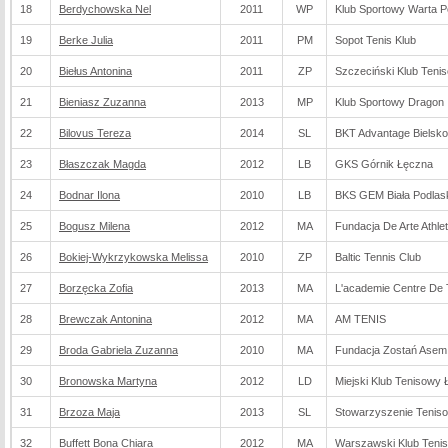
18
Berdychowska Nel
2011
WP
Klub Sportowy Warta 
19
Berke Julia
2011
PM
Sopot Tenis Klub
20
Biełus Antonina
2011
ZP
Szczeciński Klub Teni
21
Bieniasz Zuzanna
2013
MP
Klub Sportowy Dragon
22
Bilovus Tereza
2014
SL
BKT Advantage Bielsko
23
Błaszczak Magda
2012
LB
GKS Górnik Łęczna
24
Bodnar Ilona
2010
LB
BKS GEM Biała Podlas
25
Bogusz Milena
2012
MA
Fundacja De Arte Athlet
26
Bokiej-Wykrzykowska Melissa
2010
ZP
Baltic Tennis Club
27
Borzęcka Zofia
2013
MA
L'academie Centre De T
28
Brewczak Antonina
2012
MA
AM TENIS
29
Broda Gabriela Zuzanna
2010
MA
Fundacja Zostań Asem
30
Bronowska Martyna
2012
LD
Miejski Klub Tenisowy 
31
Brzoza Maja
2013
SL
Stowarzyszenie Tenis
32
Buffett Bona Chiara
2012
MA
Warszawski Klub Teni