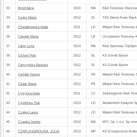
33
Bytof Alicja
2010
MA
Klub Tenisowy Warsz
34
Cedro Maria
2012
SL
TKS Slavia Ruda Śląsk
35
Chwiałkowska Idalia
2011
LD
Miejski Klub Tenisowy 
36
Ciastek Maria
2013
LB
Uczniowski Tenisowy K
37
Cibor Lena
2014
MA
Klub Sportowy TopSpin
38
Cichoń Pola
2012
SL
KS Górnik Bytom
39
Cierzyńska Barbara
2012
SL
KS Górnik Bytom
40
Cieślak Hanna
2012
PK
Miejski Klub Tenisowy 
41
Cisłak Maria
2012
PK
Miejski Klub Tenisowy 
42
Cytrycka Anita
2011
LS
Zielonogórski Klub Ten
43
Cywińska Tola
2013
LD
Akademicki Związek S
44
Czajka Laura
2012
LD
Miejski Klub Tenisowy 
45
Czapka Janina
2010
MA
MTC Sp. z o.o. Sp. ko
46
CZAPLA KAROLINA, JULIA
2013
MP
KS Grzegórzecki Krak