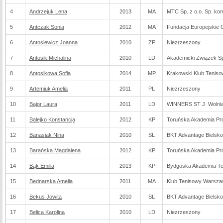
4
Andrzejuk Lena
2013
MA
MTC Sp. z o.o. Sp. ko
5
Antczak Sonia
2012
MA
Fundacja Europejskie 
6
Antosiewicz Joanna
2010
ZP
Niezrzeszony
7
Antosik Michalina
2010
LD
Akademicki Związek S
8
Antosikowa Sofia
2014
MP
Krakowski Klub Tenis
9
Artemiuk Amelia
2011
PL
Niezrzeszony
10
Bajor Laura
2011
LD
WINNERS ST J. Wolni
11
Balejko Konstancja
2012
KP
Toruńska Akademia Pro
12
Banasiak Nina
2010
SL
BKT Advantage Bielsko
13
Barańska Magdalena
2012
KP
Toruńska Akademia Pro
14
Bąk Emilia
2013
KP
Bydgoska Akademia T
15
Bednarska Amelia
2011
MA
Klub Tenisowy Warsz
16
Bekus Jowita
2010
SL
BKT Advantage Bielsko
17
Belica Karolina
2010
LD
Niezrzeszony