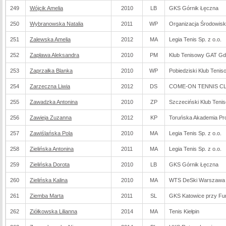
249
Wójcik Amelia
2010
LB
GKS Górnik Łęczna
250
Wybranowska Natalia
2011
WP
Organizacja Środowis
251
Zalewska Amelia
2012
MA
Legia Tenis Sp. z o.o.
252
Zapława Aleksandra
2010
PM
Klub Tenisowy GAT G
253
Zaprzałka Blanka
2010
WP
Pobiedziski Klub Tenis
254
Zarzeczna Liwia
2012
DS
COME-ON TENNIS CLU
255
Zawadzka Antonina
2010
ZP
Szczeciński Klub Teni
256
Zawieja Zuzanna
2012
KP
Toruńska Akademia Pro
257
Zawiślańska Pola
2010
MA
Legia Tenis Sp. z o.o.
258
Zielińska Antonina
2011
MA
Legia Tenis Sp. z o.o.
259
Zielińska Dorota
2010
LB
GKS Górnik Łęczna
260
Zielińska Kalina
2010
MA
WTS DeSki Warszawa
261
Ziemba Marta
2011
SL
GKS Katowice przy Fu
262
Ziółkowska Lilianna
2014
MA
Tenis Kiełpin