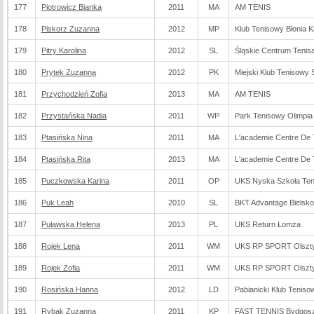
177
Piotrowicz Bianka
2011
MA
AM TENIS
178
Piskorz Zuzanna
2012
MP
Klub Tenisowy Błonia 
179
Pitry Karolina
2012
SL
Śląskie Centrum Teni
180
Prytek Zuzanna
2012
PK
Miejski Klub Tenisowy 
181
Przychodzień Zofia
2013
MA
AM TENIS
182
Przystańska Nadia
2011
WP
Park Tenisowy Olimpi
183
Ptasińska Nina
2011
MA
L'academie Centre De T
184
Ptasińska Rita
2013
MA
L'academie Centre De T
185
Puczkowska Karina
2011
OP
UKS Nyska Szkoła Ten
186
Puk Leah
2010
SL
BKT Advantage Bielsko
187
Puławska Helena
2013
PL
UKS Return Łomża
188
Rojek Lena
2011
WM
UKS RP SPORT Olszt
189
Rojek Zofia
2011
WM
UKS RP SPORT Olszt
190
Rosińska Hanna
2012
LD
Pabianicki Klub Teniso
191
Rybak Zuzanna
2011
KP
FAST TENNIS Bydgos