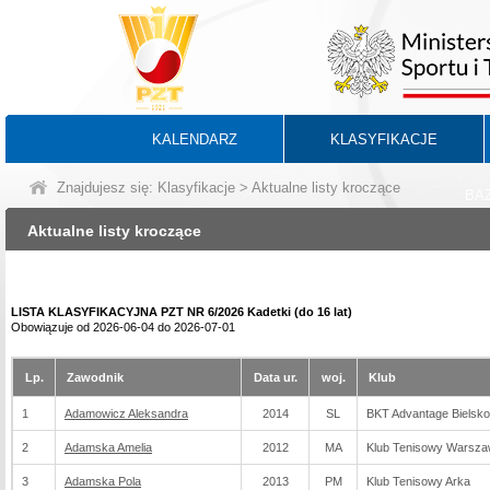
KALENDARZ
KLASYFIKACJE
Znajdujesz się:
Klasyfikacje
> Aktualne listy kroczące
BA
Aktualne listy kroczące
LISTA KLASYFIKACYJNA PZT NR 6/2026 Kadetki (do 16 lat)
Obowiązuje od 2026-06-04 do 2026-07-01
Lp.
Zawodnik
Data ur.
woj.
Klub
1
Adamowicz Aleksandra
2014
SL
BKT Advantage Bielsko
2
Adamska Amelia
2012
MA
Klub Tenisowy Warsz
3
Adamska Pola
2013
PM
Klub Tenisowy Arka