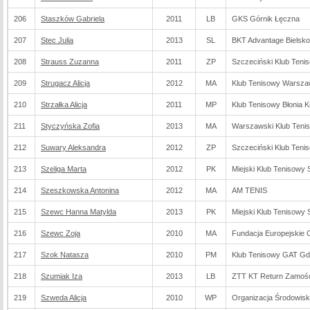
206
Staszków Gabriela
2011
LB
GKS Górnik Łęczna
207
Stec Julia
2013
SL
BKT Advantage Bielsko
208
Strauss Zuzanna
2011
ZP
Szczeciński Klub Teni
209
Strugacz Alicja
2012
MA
Klub Tenisowy Warsz
210
Strzałka Alicja
2011
MP
Klub Tenisowy Błonia 
211
Styczyńska Zofia
2013
MA
Warszawski Klub Teni
212
Suwary Aleksandra
2012
ZP
Szczeciński Klub Teni
213
Szeliga Marta
2012
PK
Miejski Klub Tenisowy 
214
Szeszkowska Antonina
2012
MA
AM TENIS
215
Szewc Hanna Matylda
2013
PK
Miejski Klub Tenisowy 
216
Szewc Zoja
2010
MA
Fundacja Europejskie 
217
Szok Natasza
2010
PM
Klub Tenisowy GAT G
218
Szumiak Iza
2013
LB
ZTT KT Return Zamoś
219
Szweda Alicja
2010
WP
Organizacja Środowis