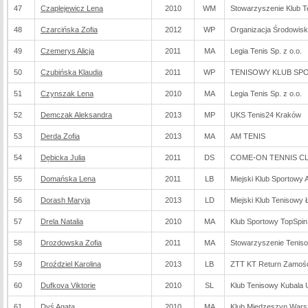
47
Czaplejewicz Lena
2010
WM
Stowarzyszenie Klub T
48
Czarcińska Zofia
2012
WP
Organizacja Środowis
49
Czemerys Alicja
2011
MA
Legia Tenis Sp. z o.o.
50
Czubińska Klaudia
2011
WP
TENISOWY KLUB SPO
51
Czynszak Lena
2010
MA
Legia Tenis Sp. z o.o.
52
Demczak Aleksandra
2013
MP
UKS Tenis24 Kraków
53
Derda Zofia
2013
MA
AM TENIS
54
Dębicka Julia
2011
DS
COME-ON TENNIS CLU
55
Domańska Lena
2011
LB
Miejski Klub Sportowy 
56
Dorash Maryia
2013
LD
Miejski Klub Tenisowy 
57
Drela Natalia
2010
MA
Klub Sportowy TopSpin
58
Drozdowska Zofia
2011
MA
Stowarzyszenie Teniso
59
Droździel Karolina
2013
LB
ZTT KT Return Zamoś
60
Dufkova Viktorie
2010
SL
Klub Tenisowy Kubala 
61
Dyś Agata
2010
MA
Klub Miedzeszyn War