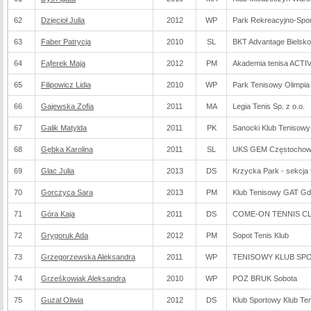
62
Dzięcioł Julia
2012
WP
Park Rekreacyjno-Spo
63
Faber Patrycja
2010
SL
BKT Advantage Bielsko
64
Fąferek Maja
2012
PM
Akademia tenisa ACT
65
Filipowicz Lidia
2010
WP
Park Tenisowy Olimpi
66
Gajewska Zofia
2011
MA
Legia Tenis Sp. z o.o.
67
Galik Matylda
2011
PK
Sanocki Klub Tenisowy
68
Gębka Karolina
2011
SL
UKS GEM Częstocho
69
Glac Julia
2013
DS
Krzycka Park - sekcja
70
Gorczyca Sara
2013
PM
Klub Tenisowy GAT G
71
Góra Kaja
2011
DS
COME-ON TENNIS CLU
72
Grygoruk Ada
2012
PM
Sopot Tenis Klub
73
Grzegorzewska Aleksandra
2011
WP
TENISOWY KLUB SPO
74
Grześkowiak Aleksandra
2010
WP
POZ BRUK Sobota
75
Guzal Oliwia
2012
DS
Klub Sportowy Klub Te