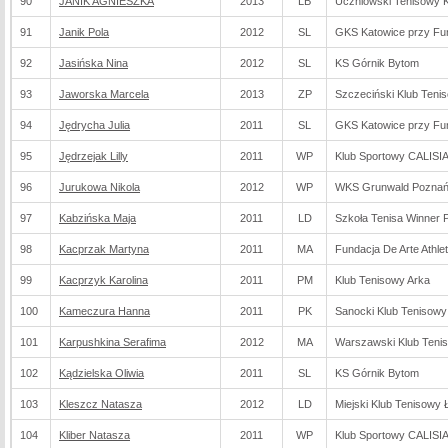
90
JANIK AGNIESZKA
2013
LB
Uczniowski Tenisowy K
91
Janik Pola
2012
SL
GKS Katowice przy Fu
92
Jasińska Nina
2012
SL
KS Górnik Bytom
93
Jaworska Marcela
2013
ZP
Szczeciński Klub Teni
94
Jędrycha Julia
2011
SL
GKS Katowice przy Fu
95
Jędrzejak Lilly
2011
WP
Klub Sportowy CALISI
96
Jurukowa Nikola
2012
WP
WKS Grunwald Pozna
97
Kabzińska Maja
2011
LD
Szkoła Tenisa Winner P
98
Kacprzak Martyna
2011
MA
Fundacja De Arte Athlet
99
Kacprzyk Karolina
2011
PM
Klub Tenisowy Arka
100
Kameczura Hanna
2011
PK
Sanocki Klub Tenisowy
101
Karpushkina Serafima
2012
MA
Warszawski Klub Teni
102
Kądzielska Oliwia
2011
SL
KS Górnik Bytom
103
Kleszcz Natasza
2012
LD
Miejski Klub Tenisowy 
104
Kliber Natasza
2011
WP
Klub Sportowy CALISI