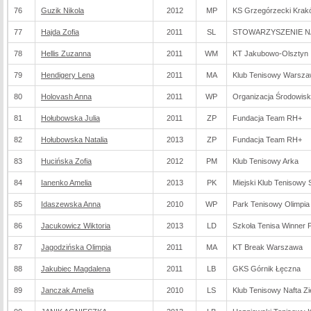
76
Guzik Nikola
2012
MP
KS Grzegórzecki Krak
77
Hajda Zofia
2011
SL
STOWARZYSZENIE N
78
Hellis Zuzanna
2011
WM
KT Jakubowo-Olsztyn
79
Hendigery Lena
2011
MA
Klub Tenisowy Warsz
80
Holovash Anna
2011
WP
Organizacja Środowis
81
Hołubowska Julia
2011
ZP
Fundacja Team RH+
82
Hołubowska Natalia
2013
ZP
Fundacja Team RH+
83
Hucińska Zofia
2012
PM
Klub Tenisowy Arka
84
Ianenko Amelia
2013
PK
Miejski Klub Tenisowy 
85
Idaszewska Anna
2010
WP
Park Tenisowy Olimpi
86
Jacukowicz Wiktoria
2013
LD
Szkoła Tenisa Winner P
87
Jagodzińska Olimpia
2011
MA
KT Break Warszawa
88
Jakubiec Magdalena
2011
LB
GKS Górnik Łęczna
89
Janczak Amelia
2010
LS
Klub Tenisowy Nafta Z