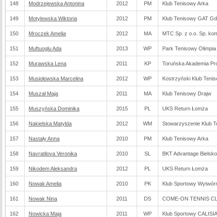
148
Modrzejewska Antonina
2012
PM
Klub Tenisowy Arka
149
Motylewska Wiktoria
2012
PM
Klub Tenisowy GAT G
150
Mroczek Amelia
2012
MA
MTC Sp. z o.o. Sp. ko
151
Muftuoglu Ada
2013
WP
Park Tenisowy Olimpi
152
Murawska Lena
2011
KP
Toruńska Akademia Pro
153
Musiołowska Marcelina
2012
WP
Kostrzyński Klub Teni
154
Muszał Maja
2011
MA
Klub Tenisowy Drajw
155
Muszyńska Dominika
2015
PL
UKS Return Łomża
156
Nakielska Matylda
2012
WM
Stowarzyszenie Klub T
157
Nastały Anna
2010
PM
Klub Tenisowy Arka
158
Navratilova Veronika
2010
SL
BKT Advantage Bielsko
159
Nikodem Aleksandra
2012
PL
UKS Return Łomża
160
Nowak Amelia
2010
PK
Klub Sportowy Wytwór
161
Nowak Nina
2011
DS
COME-ON TENNIS CLU
162
Nowicka Maja
2011
WP
Klub Sportowy CALISI