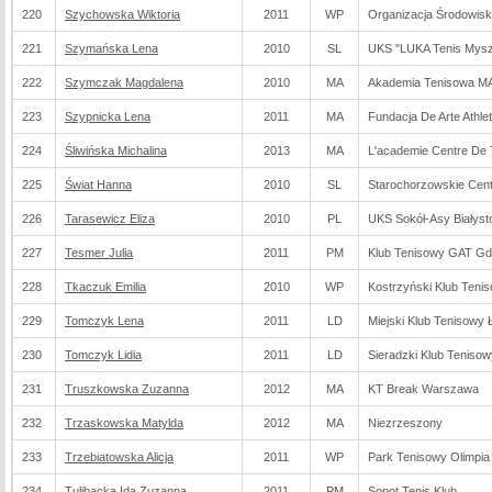
220
Szychowska Wiktoria
2011
WP
Organizacja Środowis
221
Szymańska Lena
2010
SL
UKS "LUKA Tenis Mys
222
Szymczak Magdalena
2010
MA
Akademia Tenisowa 
223
Szypnicka Lena
2011
MA
Fundacja De Arte Athlet
224
Śliwińska Michalina
2013
MA
L'academie Centre De T
225
Świat Hanna
2010
SL
Starochorzowskie Cent
226
Tarasewicz Eliza
2010
PL
UKS Sokół-Asy Białyst
227
Tesmer Julia
2011
PM
Klub Tenisowy GAT G
228
Tkaczuk Emilia
2010
WP
Kostrzyński Klub Teni
229
Tomczyk Lena
2011
LD
Miejski Klub Tenisowy 
230
Tomczyk Lidia
2011
LD
Sieradzki Klub Tenisow
231
Truszkowska Zuzanna
2012
MA
KT Break Warszawa
232
Trzaskowska Matylda
2012
MA
Niezrzeszony
233
Trzebiatowska Alicja
2011
WP
Park Tenisowy Olimpi
234
Tulibacka Ida Zuzanna
2011
PM
Sopot Tenis Klub