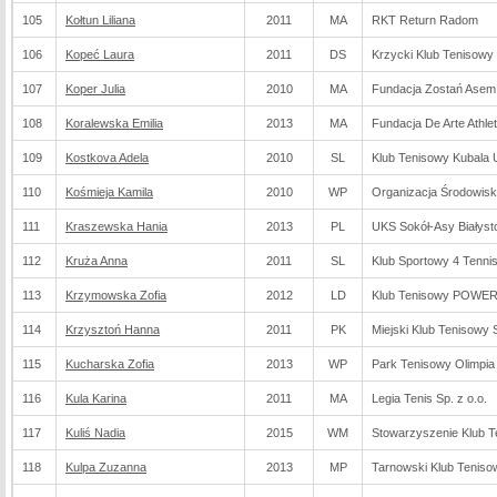
105
Kołtun Liliana
2011
MA
RKT Return Radom
106
Kopeć Laura
2011
DS
Krzycki Klub Tenisowy
107
Koper Julia
2010
MA
Fundacja Zostań Asem
108
Koralewska Emilia
2013
MA
Fundacja De Arte Athlet
109
Kostkova Adela
2010
SL
Klub Tenisowy Kubala 
110
Kośmieja Kamila
2010
WP
Organizacja Środowis
111
Kraszewska Hania
2013
PL
UKS Sokół-Asy Białyst
112
Kruża Anna
2011
SL
Klub Sportowy 4 Tenni
113
Krzymowska Zofia
2012
LD
Klub Tenisowy POWER!
114
Krzysztoń Hanna
2011
PK
Miejski Klub Tenisowy 
115
Kucharska Zofia
2013
WP
Park Tenisowy Olimpi
116
Kula Karina
2011
MA
Legia Tenis Sp. z o.o.
117
Kuliś Nadia
2015
WM
Stowarzyszenie Klub T
118
Kulpa Zuzanna
2013
MP
Tarnowski Klub Teniso