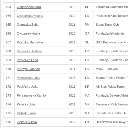
163
Ochocińska Julia
2010
KP
Toruńska Akademia Pro
164
Olszewska Helena
2010
LD
Pabianicki Klub Teniso
165
Ostrówka Zofia
2011
PM
Sopot Tenis Klub
166
Owczarek Agata
2010
OP
Fundacja ArKademia
167
Paliczka Marcelina
2011
SL
GKS Katowice przy Fu
168
Paprocka Justyna
2010
LD
Fundacja Eurotenis Łó
169
Paprocka Lena
2010
LD
Fundacja Eurotenis Łó
170
Patrzyk Gabriela
2011
LD
MMKT Łęczyca
171
Pawłowska Lena
2013
LD
Szkoła Tenisa Winner P
172
Peplińska Julia
2011
KP
KS Start-Wisła Toruń
173
Perzanowska Kamila
2012
MA
Fundacja De Arte Athlet
174
Petecka Julia
2011
MP
Tarnowski Klub Teniso
175
Piebiak Laura
2013
MA
L'academie Centre De T
176
Piekarz Nikola
2012
LB
Uczniowski Tenisowy K