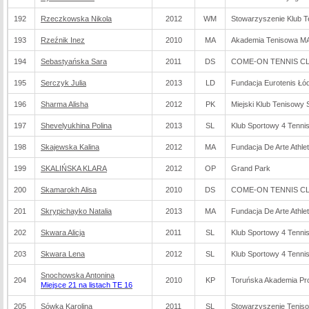
192
Rzeczkowska Nikola
2012
WM
Stowarzyszenie Klub T
193
Rzeźnik Inez
2010
MA
Akademia Tenisowa 
194
Sebastyańska Sara
2011
DS
COME-ON TENNIS CLU
195
Serczyk Julia
2013
LD
Fundacja Eurotenis Łó
196
Sharma Alisha
2012
PK
Miejski Klub Tenisowy 
197
Shevelyukhina Polina
2013
SL
Klub Sportowy 4 Tenni
198
Skajewska Kalina
2012
MA
Fundacja De Arte Athlet
199
SKALIŃSKA KLARA
2012
OP
Grand Park
200
Skamarokh Alisa
2010
DS
COME-ON TENNIS CLU
201
Skrypichayko Natalia
2013
MA
Fundacja De Arte Athlet
202
Skwara Alicja
2011
SL
Klub Sportowy 4 Tenni
203
Skwara Lena
2012
SL
Klub Sportowy 4 Tenni
Snochowska Antonina
204
2010
KP
Toruńska Akademia Pro
Miejsce 21 na listach TE 16
205
Sówka Karolina
2011
SL
Stowarzyszenie Tenis