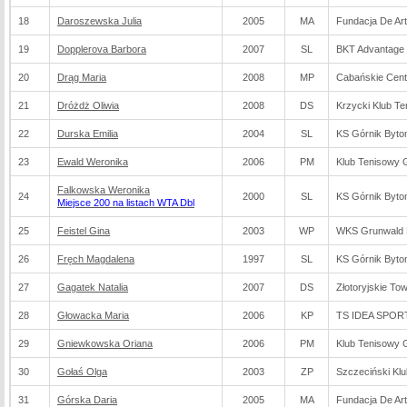
18
Daroszewska Julia
2005
MA
Fundacja De Art
19
Dopplerova Barbora
2007
SL
BKT Advantage B
20
Drąg Maria
2008
MP
Cabańskie Cen
21
Dróżdż Oliwia
2008
DS
Krzycki Klub T
22
Durska Emilia
2004
SL
KS Górnik Byt
23
Ewald Weronika
2006
PM
Klub Tenisowy
Falkowska Weronika
24
2000
SL
KS Górnik Byt
Miejsce 200 na listach WTA Dbl
25
Feistel Gina
2003
WP
WKS Grunwald 
26
Fręch Magdalena
1997
SL
KS Górnik Byt
27
Gagatek Natalia
2007
DS
Złotoryjskie To
28
Głowacka Maria
2006
KP
TS IDEA SPORT
29
Gniewkowska Oriana
2006
PM
Klub Tenisowy
30
Gołaś Olga
2003
ZP
Szczeciński Kl
31
Górska Daria
2005
MA
Fundacja De Art