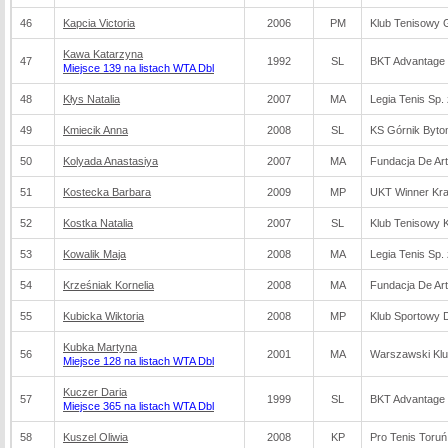
46
Kapcia Victoria
2006
PM
Klub Tenisowy
Kawa Katarzyna
47
1992
SL
BKT Advantage B
Miejsce 139 na listach WTA Dbl
48
Kłys Natalia
2007
MA
Legia Tenis Sp. 
49
Kmiecik Anna
2008
SL
KS Górnik Byt
50
Kolyada Anastasiya
2007
MA
Fundacja De Art
51
Kostecka Barbara
2009
MP
UKT Winner Kr
52
Kostka Natalia
2007
SL
Klub Tenisowy 
53
Kowalik Maja
2008
MA
Legia Tenis Sp. 
54
Krześniak Kornelia
2008
MA
Fundacja De Art
55
Kubicka Wiktoria
2008
MP
Klub Sportowy 
Kubka Martyna
56
2001
MA
Warszawski Klu
Miejsce 128 na listach WTA Dbl
Kuczer Daria
57
1999
SL
BKT Advantage B
Miejsce 365 na listach WTA Dbl
58
Kuszel Oliwia
2008
KP
Pro Tenis Toruń