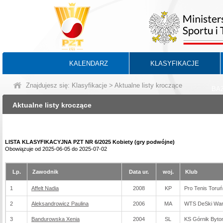
KALENDARZ
KLASYFIKACJE
Znajdujesz się:
Klasyfikacje
> Aktualne listy kroczące
BA
Aktualne listy kroczące
LISTA KLASYFIKACYJNA PZT NR 6/2025 Kobiety (gry podwójne)
Obowiązuje od 2025-06-05 do 2025-07-02
Lp.
Zawodnik
Data ur.
woj.
Klub
1
Affelt Nadia
2008
KP
Pro Tenis Toruń
2
Aleksandrowicz Paulina
2006
MA
WTS DeSki Wa
3
Bandurowska Xenia
2004
SL
KS Górnik Byt