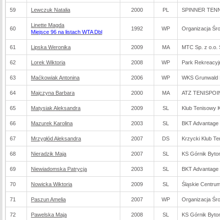
59
Lewczuk Natalia
2000
PL
SPINNER TENNI
Linette Magda
60
1992
WP
Organizacja Śr
Miejsce 96 na listach WTA Dbl
61
Lipska Weronika
2009
MA
MTC Sp. z o.o. 
62
Lorek Wiktoria
2008
WP
Park Rekreacyj
63
Maćkowiak Antonina
2006
WP
WKS Grunwald 
64
Majczyna Barbara
2000
MA
ATZ TENISPOIN
65
Matysiak Aleksandra
2009
SL
Klub Tenisowy 
66
Mazurek Karolina
2003
SL
BKT Advantage B
67
Mrzygłód Aleksandra
2007
DS
Krzycki Klub T
68
Nieradzik Maja
2007
SL
KS Górnik Byt
69
Niewiadomska Patrycja
2003
SL
BKT Advantage B
70
Nowicka Wiktoria
2009
SL
Śląskie Centru
71
Paszun Amelia
2007
WP
Organizacja Śr
72
Pawelska Maja
2008
SL
KS Górnik Byt