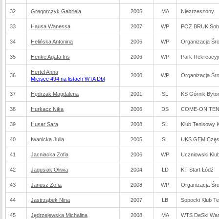
32
Gregorczyk Gabriela
2005
MA
Niezrzeszony
33
Hausa Wanessa
2007
WP
POZ BRUK Sob
34
Helińska Antonina
2006
WP
Organizacja Śr
35
Henke Agata Iris
2006
WP
Park Rekreacyj
Hertel Anna
36
2000
WP
Organizacja Śr
Miejsce 494 na listach WTA Dbl
37
Hędrzak Magdalena
2001
SL
KS Górnik Byt
38
Hurkacz Nika
2006
DS
COME-ON TENN
39
Husar Sara
2008
SL
Klub Tenisowy 
40
Iwanicka Julia
2005
SL
UKS GEM Częs
41
Jacniacka Zofia
2006
WP
Uczniowski Klu
42
Jagusiak Oliwia
2004
LD
KT Start Łódź
43
Janusz Zofia
2008
WP
Organizacja Śr
44
Jastrząbek Nina
2007
LB
Sopocki Klub T
45
Jędrzejewska Michalina
2008
MA
WTS DeSki Wa