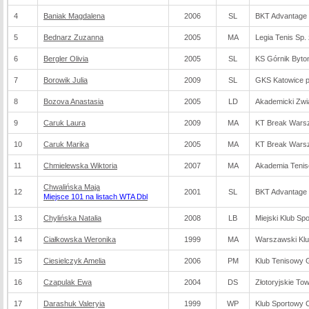
4
Baniak Magdalena
2006
SL
BKT Advantage B
5
Bednarz Zuzanna
2005
MA
Legia Tenis Sp. 
6
Bergler Olivia
2005
SL
KS Górnik Byt
7
Borowik Julia
2009
SL
GKS Katowice p
8
Bozova Anastasia
2005
LD
Akademicki Zwi
9
Caruk Laura
2009
MA
KT Break Wars
10
Caruk Marika
2005
MA
KT Break Wars
11
Chmielewska Wiktoria
2007
MA
Akademia Ten
Chwalińska Maja
12
2001
SL
BKT Advantage B
Miejsce 101 na listach WTA Dbl
13
Chylińska Natalia
2008
LB
Miejski Klub Sp
14
Ciałkowska Weronika
1999
MA
Warszawski Klu
15
Ciesielczyk Amelia
2006
PM
Klub Tenisowy
16
Czapulak Ewa
2004
DS
Złotoryjskie To
17
Darashuk Valeryia
1999
WP
Klub Sportowy