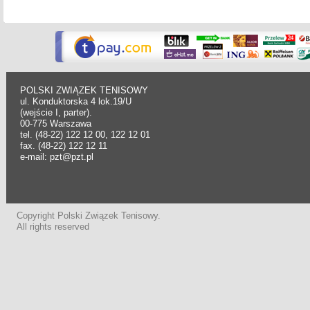
POLSKI ZWIĄZEK TENISOWY
ul. Konduktorska 4 lok.19/U
(wejście I, parter).
00-775 Warszawa
tel. (48-22) 122 12 00, 122 12 01
fax. (48-22) 122 12 11
e-mail: pzt@pzt.pl
Copyright Polski Związek Tenisowy.
All rights reserved