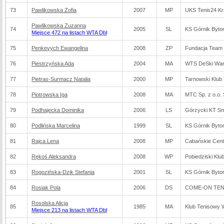
73
Pawlikowska Zofia
2007
MP
UKS Tenis24 K
Pawlikowska Zuzanna
74
2005
SL
KS Górnik Byt
Miejsce 472 na listach WTA Dbl
75
Penkevych Ewangelina
2008
ZP
Fundacja Team
76
Piestrzyńska Ada
2004
MA
WTS DeSki Wa
77
Pietras-Surmacz Natalia
2000
MP
Tarnowski Klub
78
Piotrowska Iga
2008
MA
MTC Sp. z o.o. 
79
Podhajecka Dominika
2006
LS
Górzycki KT S
80
Podlińska Marcelina
1999
SL
KS Górnik Byt
81
Rajca Lena
2008
MP
Cabańskie Cen
82
Rękoś Aleksandra
2008
WP
Pobiedziski Klu
83
Rogozińska-Dzik Stefania
2001
SL
KS Górnik Byt
84
Rosiak Pola
2006
DS
COME-ON TENN
Rosolska Alicja
85
1985
MA
Klub Tenisowy
Miejsce 213 na listach WTA Dbl