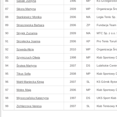
86
Sasiak Justyna
1996
MP
KS Grzegórzec
87
Sikora Martyna
2009
WP
Organizacja Śr
88
Stankiewicz Monika
2006
MA
Legia Tenis Sp. 
89
Straszewska Barbara
2006
ZP
Fundacja Team
90
Stryjek Zuzanna
2009
MA
MTC Sp. z o.o. 
91
Strzelecka Joanna
2006
KP
Pro Tenis Toruń
92
Szweda Alicja
2010
WP
Organizacja Śr
93
Szymczuch Oliwia
1998
MP
Klub Sportowy 
94
Śrutwa Martyna
2007
DS
Lubińskie Cent
95
Tikus Sofia
2008
MP
Klub Sportowy 
96
Wahl-Maniecka Kinga
2007
SL
KS Górnik Byt
97
Wołos Maja
2006
MP
Klub Sportowy 
98
Wysoczańska Katarzyna
1997
DS
UKS Sport Klub
99
Zichlarzova Vanesa
2007
SL
Klub Tenisowy 