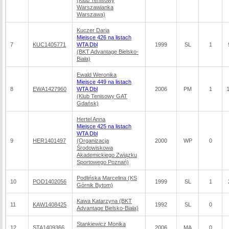
(Klub Tenisowy
Warszawianka
Warszawa)
Kuczer Daria
Miejsce 426 na listach
7
KUC1405771
WTA Dbl
1999
SL
1
(BKT Advantage Bielsko-
Biała)
Ewald Weronika
Miejsce 449 na listach
8
EWA1427960
WTA Dbl
2006
PM
1
(Klub Tenisowy GAT
Gdańsk)
Hertel Anna
Miejsce 425 na listach
WTA Dbl
9
HER1401497
(Organizacja
2000
WP
0
Środowiskowa
Akademickiego Związku
Sportowego Poznań)
Podlińska Marcelina (KS
10
POD1402056
1999
SL
1
Górnik Bytom)
Kawa Katarzyna (BKT
11
KAW1408425
1992
SL
0
Advantage Bielsko-Biała)
Stankiewicz Monika
12
STA1409366
2006
MA
0