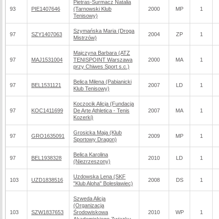
Pietras-Surmacz Natalia
93
PIE1407646
(Tarnowski Klub
2000
MP
1
Tenisowy)
Szymańska Maria (Droga
97
SZY1407063
2004
ZP
1
Mistrzów)
Majczyna Barbara (ATZ
97
MAJ1531004
TENISPOINT Warszawa
2000
MA
1
przy Chiwes Sport s.c.)
Belica Milena (Pabianicki
97
BEL1531121
2007
LD
1
Klub Tenisowy)
Koczocik Alicja (Fundacja
97
KOC1411699
De Arte Athletica - Tenis
2007
MA
1
Kozerki)
Grosicka Maja (Klub
97
GRO1635091
2009
MP
1
Sportowy Dragon)
Belica Karolina
97
BEL1938328
2010
LD
1
(Niezrzeszony)
Uzdowska Lena (SKF
103
UZD1838516
2008
DS
1
"Klub Aloha" Bolesławiec)
Szweda Alicja
(Organizacja
103
SZW1837653
Środowiskowa
2010
WP
1