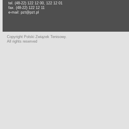
tel. (48-22) 122 12 00, 122 12 01
fax. (48-22) 122 12 11
e-mail: pzt@pzt.pl
Copyright Polski Związek Tenisowy.
All rights reserved