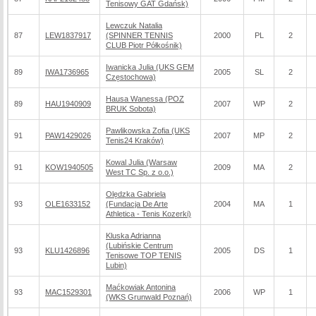
Tenisowy GAT Gdańsk)
Lewczuk Natalia
87
LEW1837917
(SPINNER TENNIS
2000
PL
2
CLUB Piotr Półkośnik)
Iwanicka Julia (UKS GEM
89
IWA1736965
2005
SL
2
Częstochowa)
Hausa Wanessa (POZ
89
HAU1940909
2007
WP
2
BRUK Sobota)
Pawlikowska Zofia (UKS
91
PAW1429026
2007
MP
2
Tenis24 Kraków)
Kowal Julia (Warsaw
91
KOW1940505
2009
MA
2
West TC Sp. z o.o.)
Olędzka Gabriela
93
OLE1633152
(Fundacja De Arte
2004
MA
1
Athletica - Tenis Kozerki)
Kluska Adrianna
(Lubińskie Centrum
93
KLU1426896
2005
DS
1
Tenisowe TOP TENIS
Lubin)
Maćkowiak Antonina
93
MAC1529301
2006
WP
1
(WKS Grunwald Poznań)