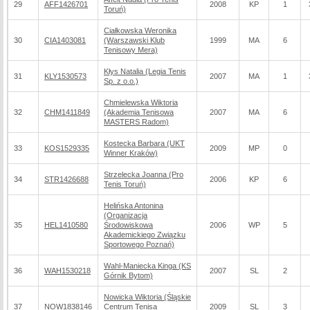
29
AFF1426701
2008
KP
1
Toruń)
Ciałkowska Weronika
30
CIA1403081
(Warszawski Klub
1999
MA
6
Tenisowy Mera)
Kłys Natalia (Legia Tenis
31
KLY1530573
2007
MA
1
Sp. z o.o.)
Chmielewska Wiktoria
32
CHM1411849
(Akademia Tenisowa
2007
MA
6
MASTERS Radom)
Kostecka Barbara (UKT
33
KOS1529335
2009
MP
0
Winner Kraków)
Strzelecka Joanna (Pro
34
STR1426688
2006
KP
6
Tenis Toruń)
Helińska Antonina
(Organizacja
35
HEL1410580
Środowiskowa
2006
WP
5
Akademickiego Związku
Sportowego Poznań)
Wahl-Maniecka Kinga (KS
36
WAH1530218
2007
SL
2
Górnik Bytom)
Nowicka Wiktoria (Śląskie
37
NOW1838146
Centrum Tenisa
2009
SL
3