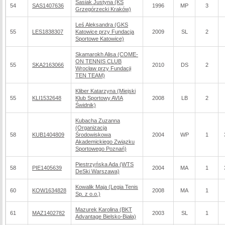
Sasiak Justyna (KS
54
SAS1407636
1996
MP
3
Grzegórzecki Kraków)
Leś Aleksandra (GKS
55
LES1838307
Katowice przy Fundacja
2009
SL
2
Sportowe Katowice)
Skamarokh Alisa (COME-
ON TENNIS CLUB
55
SKA2163066
2010
DS
2
Wrocław przy Fundacji
TEN TEAM)
Kliber Katarzyna (Miejski
55
KLI1532648
Klub Sportowy AVIA
2008
LB
2
Świdnik)
Kubacha Zuzanna
(Organizacja
58
KUB1404809
Środowiskowa
2004
WP
1
Akademickiego Związku
Sportowego Poznań)
Piestrzyńska Ada (WTS
58
PIE1405639
2004
MA
1
DeSki Warszawa)
Kowalik Maja (Legia Tenis
60
KOW1634828
2008
MA
1
Sp. z o.o.)
Mazurek Karolina (BKT
61
MAZ1402782
2003
SL
1
Advantage Bielsko-Biała)