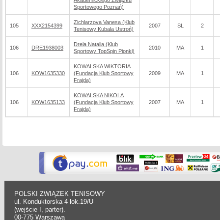
Akademickiego Związku
Sportowego Poznań)
Zichlarzova Vanesa (Klub
105
XXX2154399
2007
SL
2
Tenisowy Kubala Ustroń)
Drela Natalia (Klub
106
DRE1938003
2010
MA
1
Sportowy TopSpin Pionki)
KOWALSKA WIKTORIA
106
KOW1635330
(Fundacja Klub Sportowy
2009
MA
1
Frajda)
KOWALSKA NIKOLA
106
KOW1635133
(Fundacja Klub Sportowy
2007
MA
1
Frajda)
POLSKI ZWIĄZEK TENISOWY
ul. Konduktorska 4 lok.19/U
(wejście I, parter).
00-775 Warszawa