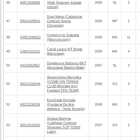
46
MAT1939666
(Klub Tenisowy Kubala
2009
SL
2
Ustroń)
Drąg Maria (Cabańskie
47
DRA1428931
Centrum Sportu
2008
MP
2
Chrzanów)
Gregorczyk Gabriela
48
GRE1938822
2005
MA
11
(Niezrzeszony)
Caruk Laura (KT Break
49
CAR1411231
2009
MA
4
Warszawa)
Dopplerova Barbora (BKT
50
XXX2042952
2007
SL
3
Advantage Bielsko-Biała)
Skowrońska Weronika
(COME-ON TENNIS
50
SKO1418244
2008
DS
3
CLUB Wrocław przy
Fundacji TEN TEAM)
Krześniak Kornelia
52
KRZ1530106
(Fundacja De Arte
2008
MA
3
Athletica - Tenis Kozerki)
Śrutwa Martyna
(Lubińskie Centrum
53
SRU1532062
2007
DS
2
Tenisowe TOP TENIS
Lubin)