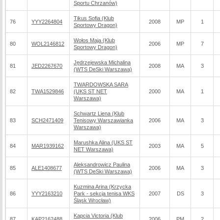
Sportu Chrzanów)
Tikus Sofia (Klub
76
YYY2264804
2008
MP
1
Sportowy Dragon)
Wołos Maja (Klub
80
WOL2146812
2006
MP
7
Sportowy Dragon)
Jędrzejewska Michalina
81
JED2267670
2008
MA
3
(WTS DeSki Warszawa)
TWARDOWSKA SARA
82
TWA1529846
(UKS ST NET
2000
MA
1
Warszawa)
Schwartz Liena (Klub
83
SCH2471409
Tenisowy Warszawianka
2006
MA
3
Warszawa)
Marushka Alina (UKS ST
84
MAR1939162
2003
MA
5
NET Warszawa)
Aleksandrowicz Paulina
85
ALE1408677
2006
MA
3
(WTS DeSki Warszawa)
Kuzmina Arina (Krzycka
86
YYY2163210
Park - sekcja tenisa WKS
2007
DS
3
Śląsk Wrocław)
Kapcia Victoria (Klub
87
KAP2162488
2006
PM
2