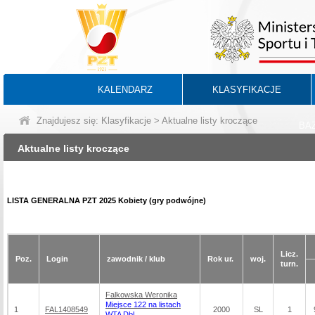
KALENDARZ
KLASYFIKACJE
Znajdujesz się:
Klasyfikacje
> Aktualne listy kroczące
BA
Aktualne listy kroczące
LISTA GENERALNA PZT 2025 Kobiety (gry podwójne)
Licz.
Poz.
Login
zawodnik / klub
Rok ur.
woj.
turn.
Falkowska Weronika
Miejsce 122 na listach
1
FAL1408549
2000
SL
1
WTA Dbl