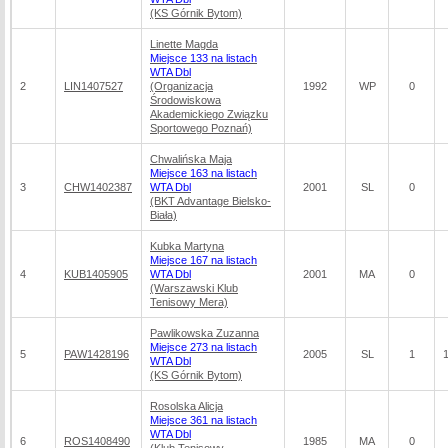
(KS Górnik Bytom)
Linette Magda
Miejsce 133 na listach
WTA Dbl
2
LIN1407527
(Organizacja
1992
WP
0
Środowiskowa
Akademickiego Związku
Sportowego Poznań)
Chwalińska Maja
Miejsce 163 na listach
3
CHW1402387
WTA Dbl
2001
SL
0
(BKT Advantage Bielsko-
Biała)
Kubka Martyna
Miejsce 167 na listach
4
KUB1405905
WTA Dbl
2001
MA
0
(Warszawski Klub
Tenisowy Mera)
Pawlikowska Zuzanna
Miejsce 273 na listach
5
PAW1428196
2005
SL
1
WTA Dbl
(KS Górnik Bytom)
Rosolska Alicja
Miejsce 361 na listach
WTA Dbl
6
ROS1408490
1985
MA
0