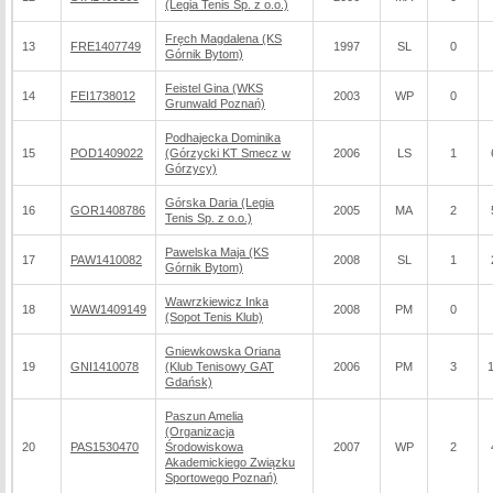
(Legia Tenis Sp. z o.o.)
Fręch Magdalena (KS
13
FRE1407749
1997
SL
0
Górnik Bytom)
Feistel Gina (WKS
14
FEI1738012
2003
WP
0
Grunwald Poznań)
Podhajecka Dominika
15
POD1409022
(Górzycki KT Smecz w
2006
LS
1
Górzycy)
Górska Daria (Legia
16
GOR1408786
2005
MA
2
Tenis Sp. z o.o.)
Pawelska Maja (KS
17
PAW1410082
2008
SL
1
Górnik Bytom)
Wawrzkiewicz Inka
18
WAW1409149
2008
PM
0
(Sopot Tenis Klub)
Gniewkowska Oriana
19
GNI1410078
(Klub Tenisowy GAT
2006
PM
3
Gdańsk)
Paszun Amelia
(Organizacja
20
PAS1530470
Środowiskowa
2007
WP
2
Akademickiego Związku
Sportowego Poznań)