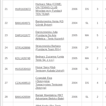
Hurkacz Nika (COME-
ON TENNIS CLUB
21
HUR1633672
2006
DS
3
Wrocław przy Fundacji
TEN TEAM)
Bandurowska Xenia (KS
22
BAN1404971
2004
SL
1
Górnik Bytom)
Daroszewska Julia
23
DAR1411677
(Fundacja De Arte
2005
MA
5
Athletica - Tenis Kozerki)
Straszewska Barbara
24
STR1428896
2006
ZP
3
(Fundacja Team RH+)
Bednarz Zuzanna (Legia
25
KOL1426748
2005
MA
2
Tenis Sp. z o.o.)
Husar Sara (Klub
26
HUS1530410
2008
SL
2
Tenisowy Kubala Ustroń)
Czapulak Ewa
(Złotoryjskie
27
CZA1408513
2004
DS
4
Towarzystwo Tenisowe
Złotoryja)
Baniak Magdalena (BKT
28
BAN1426594
2006
SL
2
Advantage Bielsko-Biała)
Affelt Nadia (Pro Tenis