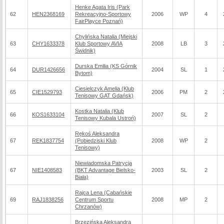
Henke Agata Iris (Park
62
HEN2368169
Rekreacyjno-Sportowy
2006
WP
4
FairPlayce Poznań)
Chylińska Natalia (Miejski
63
CHY1633378
Klub Sportowy AVIA
2008
LB
3
Świdnik)
Durska Emilia (KS Górnik
64
DUR1426656
2004
SL
1
Bytom)
Ciesielczyk Amelia (Klub
65
CIE1529793
2006
PM
2
Tenisowy GAT Gdańsk)
Kostka Natalia (Klub
66
KOS1633104
2007
SL
2
Tenisowy Kubala Ustroń)
Rękoś Aleksandra
67
REK1837754
(Pobiedziski Klub
2008
WP
2
Tenisowy)
Niewiadomska Patrycja
67
NIE1408583
(BKT Advantage Bielsko-
2003
SL
2
Biała)
Rajca Lena (Cabańskie
69
RAJ1838256
Centrum Sportu
2008
MP
2
Chrzanów)
Brzezińska Aleksandra