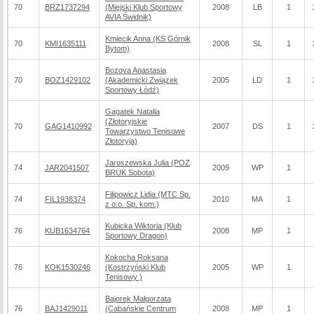
70
BRZ1737294
(Miejski Klub Sportowy
2008
LB
1
AVIA Świdnik)
Kmiecik Anna (KS Górnik
70
KMI1635111
2008
SL
1
Bytom)
Bozova Anastasia
70
BOZ1429102
(Akademicki Związek
2005
LD
1
Sportowy Łódź)
Gagatek Natalia
(Złotoryjskie
70
GAG1410992
2007
DS
1
Towarzystwo Tenisowe
Złotoryja)
Jaroszewska Julia (POZ
74
JAR2041507
2009
WP
1
BRUK Sobota)
Filipowicz Lidia (MTC Sp.
74
FIL1938374
2010
MA
1
z o.o. Sp. kom.)
Kubicka Wiktoria (Klub
76
KUB1634764
2008
MP
1
Sportowy Dragon)
Kokocha Roksana
76
KOK1530246
(Kostrzyński Klub
2005
WP
1
Tenisowy )
Bajorek Małgorzata
76
BAJ1429011
(Cabańskie Centrum
2008
MP
1