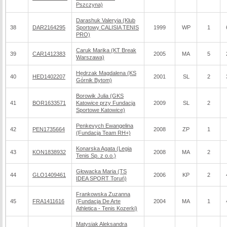
Pszczyna)
Darashuk Valeryia (Klub
38
DAR2164295
Sportowy CALISIA TENIS
1999
WP
1
PRO)
Caruk Marika (KT Break
39
CAR1412383
2005
MA
5
Warszawa)
Hędrzak Magdalena (KS
40
HED1402207
2001
SL
2
Górnik Bytom)
Borowik Julia (GKS
41
BOR1633571
Katowice przy Fundacja
2009
SL
2
Sportowe Katowice)
Penkevych Ewangelina
42
PEN1735664
2008
ZP
1
(Fundacja Team RH+)
Konarska Agata (Legia
43
KON1838932
2008
MA
2
Tenis Sp. z o.o.)
Głowacka Maria (TS
44
GLO1409461
2006
KP
2
IDEA SPORT Toruń)
Frankowska Zuzanna
45
FRA1411616
(Fundacja De Arte
2004
MA
1
Athletica - Tenis Kozerki)
Matysiak Aleksandra