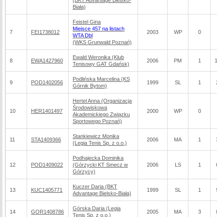
(BKT Advantage Bielsko-
Biała)
Feistel Gina
Miejsce 457 na listach
7
FEI1738012
2003
WP
0
WTA Dbl
(WKS Grunwald Poznań)
Ewald Weronika (Klub
8
EWA1427960
2006
PM
1
Tenisowy GAT Gdańsk)
Podlińska Marcelina (KS
9
POD1402056
1999
SL
1
Górnik Bytom)
Hertel Anna (Organizacja
Środowiskowa
10
HER1401497
2000
WP
0
Akademickiego Związku
Sportowego Poznań)
Stankiewicz Monika
11
STA1409366
2006
MA
1
(Legia Tenis Sp. z o.o.)
Podhajecka Dominika
12
POD1409022
(Górzycki KT Smecz w
2006
LS
1
Górzycy)
Kuczer Daria (BKT
13
KUC1405771
1999
SL
1
Advantage Bielsko-Biała)
Górska Daria (Legia
14
GOR1408786
2005
MA
3
Tenis Sp. z o.o.)