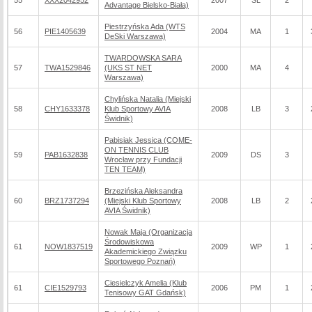
55
XXX2042952
2007
SL
2
Advantage Bielsko-Biała)
Piestrzyńska Ada (WTS
56
PIE1405639
2004
MA
1
DeSki Warszawa)
TWARDOWSKA SARA
57
TWA1529846
(UKS ST NET
2000
MA
4
Warszawa)
Chylińska Natalia (Miejski
58
CHY1633378
Klub Sportowy AVIA
2008
LB
3
Świdnik)
Pabisiak Jessica (COME-
ON TENNIS CLUB
59
PAB1632838
2009
DS
3
Wrocław przy Fundacji
TEN TEAM)
Brzezińska Aleksandra
60
BRZ1737294
(Miejski Klub Sportowy
2008
LB
2
AVIA Świdnik)
Nowak Maja (Organizacja
Środowiskowa
61
NOW1837519
2009
WP
1
Akademickiego Związku
Sportowego Poznań)
Ciesielczyk Amelia (Klub
61
CIE1529793
2006
PM
1
Tenisowy GAT Gdańsk)