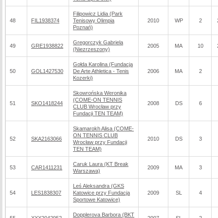
Filipowicz Lidia (Park
48
FIL1938374
Tenisowy Olimpia
2010
WP
2
Poznań)
Gregorczyk Gabriela
49
GRE1938822
2005
MA
10
(Niezrzeszony)
Gołda Karolina (Fundacja
50
GOL1427530
De Arte Athletica - Tenis
2006
MA
2
Kozerki)
Skowrońska Weronika
(COME-ON TENNIS
51
SKO1418244
2008
DS
6
CLUB Wrocław przy
Fundacji TEN TEAM)
Skamarokh Alisa (COME-
ON TENNIS CLUB
52
SKA2163066
2010
DS
3
Wrocław przy Fundacji
TEN TEAM)
Caruk Laura (KT Break
53
CAR1411231
2009
MA
3
Warszawa)
Leś Aleksandra (GKS
54
LES1838307
Katowice przy Fundacja
2009
SL
4
Sportowe Katowice)
Dopplerova Barbora (BKT