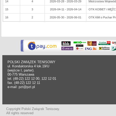
14
4
2026-03-28 - 2026-03-29
Mistrzostwa Wojewó
15
3
2026-04-11 - 2026-04-14
OTK KOBIET i MĘŻ
16
2
2026-05-30 - 2026-06-01
OTK KiM o Puchar Pr
POLSKI ZWIĄZEK TENISOWY
ul. Konduktorska 4 lok.19/U
(wejście I, parter).
00-775 Warszawa
tel. (48-22) 122 12 00, 122 12 01
fax. (48-22) 122 12 11
e-mail: pzt@pzt.pl
Copyright Polski Związek Tenisowy.
All rights reserved