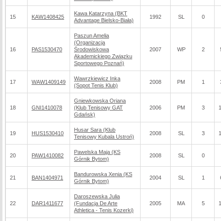
Kawa Katarzyna (BKT
15
KAW1408425
1992
SL
0
Advantage Bielsko-Biała)
Paszun Amelia
(Organizacja
16
PAS1530470
Środowiskowa
2007
WP
2
Akademickiego Związku
Sportowego Poznań)
Wawrzkiewicz Inka
17
WAW1409149
2008
PM
1
(Sopot Tenis Klub)
Gniewkowska Oriana
18
GNI1410078
(Klub Tenisowy GAT
2006
PM
3
Gdańsk)
Husar Sara (Klub
19
HUS1530410
2008
SL
3
Tenisowy Kubala Ustroń)
Pawelska Maja (KS
20
PAW1410082
2008
SL
0
Górnik Bytom)
Bandurowska Xenia (KS
21
BAN1404971
2004
SL
1
Górnik Bytom)
Daroszewska Julia
22
DAR1411677
(Fundacja De Arte
2005
MA
5
Athletica - Tenis Kozerki)