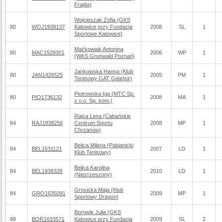
Frajda)
Wojcieszak Zofia (GKS
80
WOJ1938137
Katowice przy Fundacja
2008
SL
1
Sportowe Katowice)
Maćkowiak Antonina
80
MAC1529301
2006
WP
1
(WKS Grunwald Poznań)
Jankowska Hanna (Klub
80
JAN1426525
2005
PM
1
Tenisowy GAT Gdańsk)
Piotrowska Iga (MTC Sp.
80
PIO1736132
2008
MA
1
z o.o. Sp. kom.)
Rajca Lena (Cabańskie
84
RAJ1838256
Centrum Sportu
2008
MP
1
Chrzanów)
Belica Milena (Pabianicki
84
BEL1531121
2007
LD
1
Klub Tenisowy)
Belica Karolina
84
BEL1938328
2010
LD
1
(Niezrzeszony)
Grosicka Maja (Klub
84
GRO1635091
2009
MP
1
Sportowy Dragon)
Borowik Julia (GKS
88
BOR1633571
Katowice przy Fundacja
2009
SL
2