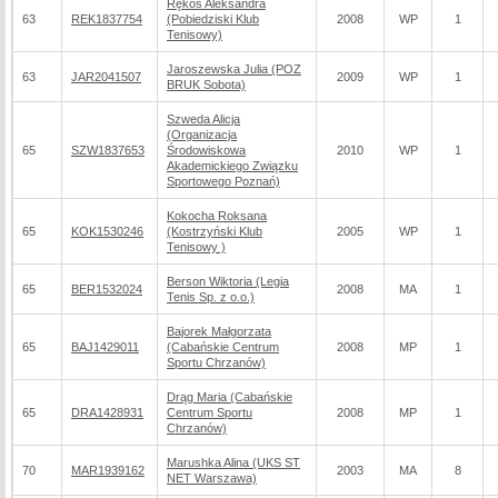
Rękoś Aleksandra
63
REK1837754
(Pobiedziski Klub
2008
WP
1
Tenisowy)
Jaroszewska Julia (POZ
63
JAR2041507
2009
WP
1
BRUK Sobota)
Szweda Alicja
(Organizacja
65
SZW1837653
Środowiskowa
2010
WP
1
Akademickiego Związku
Sportowego Poznań)
Kokocha Roksana
65
KOK1530246
(Kostrzyński Klub
2005
WP
1
Tenisowy )
Berson Wiktoria (Legia
65
BER1532024
2008
MA
1
Tenis Sp. z o.o.)
Bajorek Małgorzata
65
BAJ1429011
(Cabańskie Centrum
2008
MP
1
Sportu Chrzanów)
Drąg Maria (Cabańskie
65
DRA1428931
Centrum Sportu
2008
MP
1
Chrzanów)
Marushka Alina (UKS ST
70
MAR1939162
2003
MA
8
NET Warszawa)