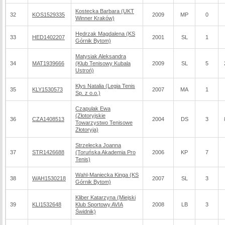
Kostecka Barbara (UKT
32
KOS1529335
2009
MP
0
Winner Kraków)
Hędrzak Magdalena (KS
33
HED1402207
2001
SL
1
Górnik Bytom)
Matysiak Aleksandra
34
MAT1939666
(Klub Tenisowy Kubala
2009
SL
5
Ustroń)
Kłys Natalia (Legia Tenis
35
KLY1530573
2007
MA
1
Sp. z o.o.)
Czapulak Ewa
(Złotoryjskie
36
CZA1408513
2004
DS
3
Towarzystwo Tenisowe
Złotoryja)
Strzelecka Joanna
37
STR1426688
(Toruńska Akademia Pro
2006
KP
7
Tenis)
Wahl-Maniecka Kinga (KS
38
WAH1530218
2007
SL
3
Górnik Bytom)
Kliber Katarzyna (Miejski
39
KLI1532648
Klub Sportowy AVIA
2008
LB
3
Świdnik)