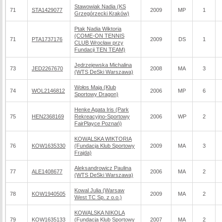
Stawowiak Nadia (KS
71
STA1429077
2009
MP
1
Grzegórzecki Kraków)
Ptak Nadia Wiktoria
(COME-ON TENNIS
71
PTA1737176
2009
DS
1
CLUB Wrocław przy
Fundacji TEN TEAM)
Jędrzejewska Michalina
73
JED2267670
2008
MA
3
(WTS DeSki Warszawa)
Wołos Maja (Klub
74
WOL2146812
2006
MP
6
Sportowy Dragon)
Henke Agata Iris (Park
75
HEN2368169
Rekreacyjno-Sportowy
2006
WP
2
FairPlayce Poznań)
KOWALSKA WIKTORIA
76
KOW1635330
(Fundacja Klub Sportowy
2009
MA
3
Frajda)
Aleksandrowicz Paulina
77
ALE1408677
2006
MA
2
(WTS DeSki Warszawa)
Kowal Julia (Warsaw
78
KOW1940505
2009
MA
2
West TC Sp. z o.o.)
KOWALSKA NIKOLA
79
KOW1635133
(Fundacja Klub Sportowy
2007
MA
2