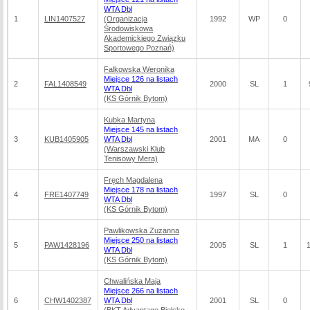
WTA Dbl
1
LIN1407527
(Organizacja
1992
WP
0
Środowiskowa
Akademickiego Związku
Sportowego Poznań)
Falkowska Weronika
Miejsce 126 na listach
2
FAL1408549
2000
SL
1
WTA Dbl
(KS Górnik Bytom)
Kubka Martyna
Miejsce 145 na listach
3
KUB1405905
WTA Dbl
2001
MA
0
(Warszawski Klub
Tenisowy Mera)
Fręch Magdalena
Miejsce 178 na listach
4
FRE1407749
1997
SL
0
WTA Dbl
(KS Górnik Bytom)
Pawlikowska Zuzanna
Miejsce 250 na listach
5
PAW1428196
2005
SL
1
WTA Dbl
(KS Górnik Bytom)
Chwalińska Maja
Miejsce 266 na listach
6
CHW1402387
WTA Dbl
2001
SL
0