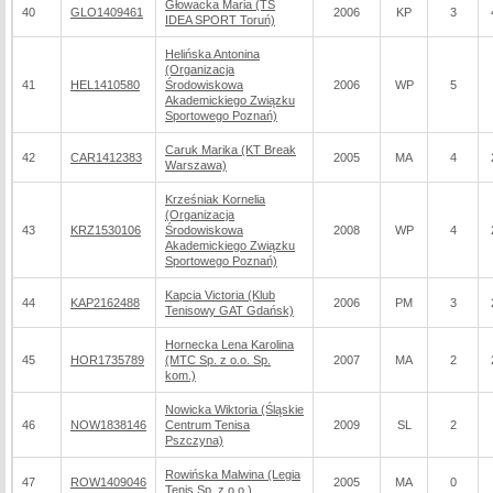
Głowacka Maria (TS
40
GLO1409461
2006
KP
3
IDEA SPORT Toruń)
Helińska Antonina
(Organizacja
41
HEL1410580
Środowiskowa
2006
WP
5
Akademickiego Związku
Sportowego Poznań)
Caruk Marika (KT Break
42
CAR1412383
2005
MA
4
Warszawa)
Krześniak Kornelia
(Organizacja
43
KRZ1530106
Środowiskowa
2008
WP
4
Akademickiego Związku
Sportowego Poznań)
Kapcia Victoria (Klub
44
KAP2162488
2006
PM
3
Tenisowy GAT Gdańsk)
Hornecka Lena Karolina
45
HOR1735789
(MTC Sp. z o.o. Sp.
2007
MA
2
kom.)
Nowicka Wiktoria (Śląskie
46
NOW1838146
Centrum Tenisa
2009
SL
2
Pszczyna)
Rowińska Malwina (Legia
47
ROW1409046
2005
MA
0
Tenis Sp. z o.o.)