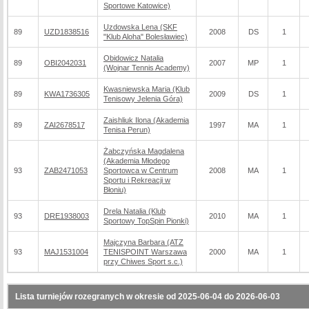
Sportowe Katowice)
Uzdowska Lena (SKF
89
UZD1838516
2008
DS
1
"Klub Aloha" Bolesławiec)
Obidowicz Natalia
89
OBI2042031
2007
MP
1
(Wojnar Tennis Academy)
Kwasniewska Maria (Klub
89
KWA1736305
2009
DS
1
Tenisowy Jelenia Góra)
Zaishliuk Ilona (Akademia
89
ZAI2678517
1997
MA
1
Tenisa Perun)
Żabczyńska Magdalena
(Akademia Młodego
93
ZAB2471053
Sportowca w Centrum
2008
MA
1
Sportu i Rekreacji w
Błoniu)
Drela Natalia (Klub
93
DRE1938003
2010
MA
1
Sportowy TopSpin Pionki)
Majczyna Barbara (ATZ
93
MAJ1531004
TENISPOINT Warszawa
2000
MA
1
przy Chiwes Sport s.c.)
Lista turniejów rozegranych w okresie od 2025-06-04 do 2026-06-03