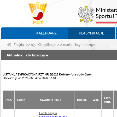
KALENDARZ
KLASYFIKACJE
Znajdujesz się:
Klasyfikacje
> Aktualne listy kroczące
BA
Aktualne listy kroczące
LISTA KLASYFIKACYJNA PZT NR 6/2026 Kobiety (gry podwójne)
Obowiązuje od 2026-06-04 do 2026-07-01
Licz.
Poz.
Login
zawodnik / klub
Rok ur.
woj.
turn.
Linette Magda
Miejsce 121 na listach