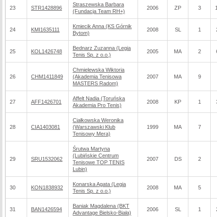
Straszewska Barbara
23
STR1428896
2006
ZP
3
(Fundacja Team RH+)
Kmiecik Anna (KS Górnik
24
KMI1635111
2008
SL
1
Bytom)
Bednarz Zuzanna (Legia
25
KOL1426748
2005
MA
2
Tenis Sp. z o.o.)
Chmielewska Wiktoria
26
CHM1411849
(Akademia Tenisowa
2007
MA
9
MASTERS Radom)
Affelt Nadia (Toruńska
27
AFF1426701
2008
KP
1
Akademia Pro Tenis)
Ciałkowska Weronika
28
CIA1403081
(Warszawski Klub
1999
MA
7
Tenisowy Mera)
Śrutwa Martyna
(Lubińskie Centrum
29
SRU1532062
2007
DS
2
Tenisowe TOP TENIS
Lubin)
Konarska Agata (Legia
30
KON1838932
2008
MA
5
Tenis Sp. z o.o.)
Baniak Magdalena (BKT
31
BAN1426594
2006
SL
1
Advantage Bielsko-Biała)