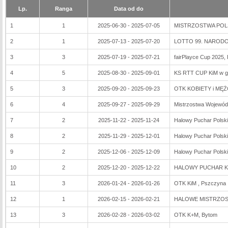
Lp.
Ranga
Data od do
1
1
2025-06-30 - 2025-07-05
MISTRZOSTWA POLSK
2
1
2025-07-13 - 2025-07-20
LOTTO 99. NARODOW
3
3
2025-07-19 - 2025-07-21
fairPlayce Cup 2025,
4
5
2025-08-30 - 2025-09-01
KS RTT CUP KiM w g
5
3
2025-09-20 - 2025-09-23
OTK KOBIETY i MĘŻ
6
4
2025-09-27 - 2025-09-29
Mistrzostwa Wojewód
7
2
2025-11-22 - 2025-11-24
Halowy Puchar Polski 
8
2
2025-11-29 - 2025-12-01
Halowy Puchar Polski
9
2
2025-12-06 - 2025-12-09
Halowy Puchar Polski
10
2
2025-12-20 - 2025-12-22
HALOWY PUCHAR KO
11
3
2026-01-24 - 2026-01-26
OTK KiM , Pszczyna
12
1
2026-02-15 - 2026-02-21
HALOWE MISTRZOST
13
3
2026-02-28 - 2026-03-02
OTK K+M, Bytom