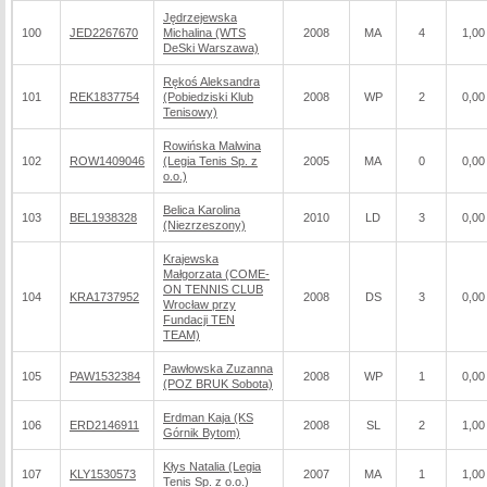
Jędrzejewska
100
JED2267670
Michalina (WTS
2008
MA
4
1,00
DeSki Warszawa)
Rękoś Aleksandra
101
REK1837754
(Pobiedziski Klub
2008
WP
2
0,00
Tenisowy)
Rowińska Malwina
102
ROW1409046
(Legia Tenis Sp. z
2005
MA
0
0,00
o.o.)
Belica Karolina
103
BEL1938328
2010
LD
3
0,00
(Niezrzeszony)
Krajewska
Małgorzata (COME-
ON TENNIS CLUB
104
KRA1737952
2008
DS
3
0,00
Wrocław przy
Fundacji TEN
TEAM)
Pawłowska Zuzanna
105
PAW1532384
2008
WP
1
0,00
(POZ BRUK Sobota)
Erdman Kaja (KS
106
ERD2146911
2008
SL
2
1,00
Górnik Bytom)
Kłys Natalia (Legia
107
KLY1530573
2007
MA
1
1,00
Tenis Sp. z o.o.)