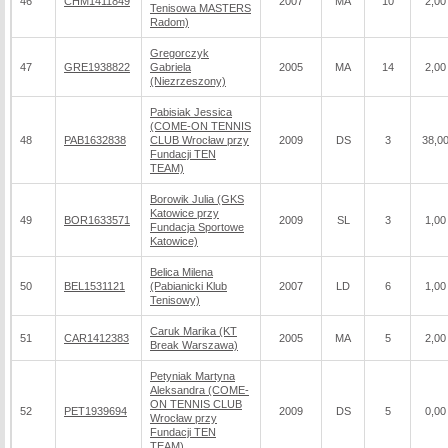
46
CHM1411849
2007
MA
10
2,00
Tenisowa MASTERS
Radom)
Gregorczyk
47
GRE1938822
Gabriela
2005
MA
14
2,00
(Niezrzeszony)
Pabisiak Jessica
(COME-ON TENNIS
48
PAB1632838
CLUB Wrocław przy
2009
DS
3
38,0
Fundacji TEN
TEAM)
Borowik Julia (GKS
Katowice przy
49
BOR1633571
2009
SL
3
1,00
Fundacja Sportowe
Katowice)
Belica Milena
50
BEL1531121
(Pabianicki Klub
2007
LD
6
1,00
Tenisowy)
Caruk Marika (KT
51
CAR1412383
2005
MA
5
2,00
Break Warszawa)
Petyniak Martyna
Aleksandra (COME-
ON TENNIS CLUB
52
PET1939694
2009
DS
5
0,00
Wrocław przy
Fundacji TEN
TEAM)