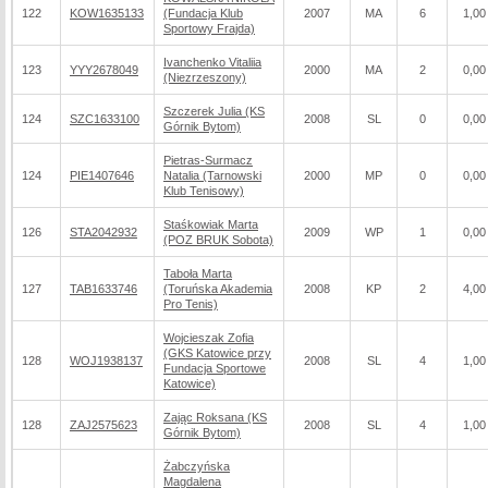
122
KOW1635133
(Fundacja Klub
2007
MA
6
1,00
Sportowy Frajda)
Ivanchenko Vitaliia
123
YYY2678049
2000
MA
2
0,00
(Niezrzeszony)
Szczerek Julia (KS
124
SZC1633100
2008
SL
0
0,00
Górnik Bytom)
Pietras-Surmacz
124
PIE1407646
Natalia (Tarnowski
2000
MP
0
0,00
Klub Tenisowy)
Staśkowiak Marta
126
STA2042932
2009
WP
1
0,00
(POZ BRUK Sobota)
Taboła Marta
127
TAB1633746
(Toruńska Akademia
2008
KP
2
4,00
Pro Tenis)
Wojcieszak Zofia
(GKS Katowice przy
128
WOJ1938137
2008
SL
4
1,00
Fundacja Sportowe
Katowice)
Zając Roksana (KS
128
ZAJ2575623
2008
SL
4
1,00
Górnik Bytom)
Żabczyńska
Magdalena