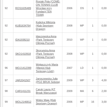
Rosiak Pola (COME-
ON TENNIS CLUB
92
ROS1635489
Wrocław przy
2006
DS
1
0,00
Fundacji TEN
TEAM)
Kubicka Wiktoria
92
KUB1634764
(Klub Sportowy
2008
MP
1
0,00
Dragon)
Idaszewska Anna
92
IDA1938210
(Park Tenisowy
2010
WP
1
0,00
Olimpia Poznań)
Skorupska Anna
92
SKO1410918
(Park Tenisowy
2008
WP
1
0,00
Olimpia Poznań)
Wojtaszczyk Maria
96
WOJ1412399
(Miejski Klub
2007
LD
1
0,00
Tenisowy Łódź)
Jaroszewska Julia
97
JAR2041507
2009
WP
3
4,00
(POZ BRUK Sobota)
Caruk Laura (KT
98
CAR1411231
2009
MA
6
2,00
Break Warszawa)
Wołos Maja (Klub
99
WOL2146812
2006
MP
16
3,00
Sportowy Dragon)