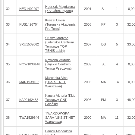
Hędrzak Magdalena
32
HED1402207
2001
SL
1
0,00
(KS Górnik Bytom)
Kuszel Oliwia
33
KUS1426704
(Toruńska Akademia
2008
KP
3
32,0
Pro Tenis)
Śrutwa Martyna
(Lubińskie Centrum
34
SRU1532062
2007
DS
5
33,0
Tenisowe TOP
TENIS Lubin)
Nowicka Wiktoria
35
NOW1838146
(Śląskie Centrum
2009
SL
4
0,00
Tenisa Pszczyna)
Marushka Alina
36
MAR1939162
(UKS ST NET
2003
MA
14
0,00
Warszawa)
Kapcia Victoria (Klub
37
KAP2162488
Tenisowy GAT
2006
PM
3
48,0
Gdańsk)
TWARDOWSKA
38
TWA1529846
SARA (UKS ST NET
2000
MA
11
32,0
Warszawa)
Baniak Magdalena