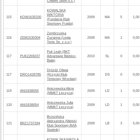
Chiwes Sport s.c.)
KOWALSKA
WIKTORIA
115
KOW1635330
2009
MA
5
1,00
(Fundacja Klub
Sportowy Frajda)
Zembrzuska
116
ZEM1530304
Zuzanna (Legia
2008
MA
1
0,00
Tenis Sp. z o.o.)
Puk Leah (BKT
117
PUK2265037
Advantage Bielsko-
2010
SL
0
0,00
Biała)
Dróżdż Oliwia
117
DRO1428785
(Krzycki Klub
2008
DS
0
0,00
Tenisowy Wrocław)
Aniszewska Alicja
119
ANI1838055
2009
LD
1
0,00
(MMKT Łęczyca)
Aniszewska Julia
120
ANI1838054
2009
LD
1
0,00
(MMKT Łęczyca)
Brzezińska
Aleksandra (Miejski
121
BRZ1737294
2008
LB
3
5,00
Klub Sportowy AVIA
Świdnik)
KOWALSKA NIKOLA