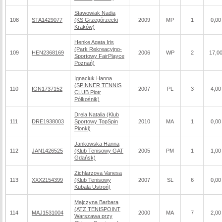
Stawowiak Nadia
108
STA1429077
(KS Grzegórzecki
2009
MP
1
0,00
Kraków)
Henke Agata Iris
(Park Rekreacyjno-
109
HEN2368169
2006
WP
2
17,0
Sportowy FairPlayce
Poznań)
Ignaciuk Hanna
(SPINNER TENNIS
110
IGN1737152
2007
PL
3
4,00
CLUB Piotr
Półkośnik)
Drela Natalia (Klub
111
DRE1938003
Sportowy TopSpin
2010
MA
1
0,00
Pionki)
Jankowska Hanna
112
JAN1426525
(Klub Tenisowy GAT
2005
PM
1
1,00
Gdańsk)
Zichlarzova Vanesa
113
XXX2154399
(Klub Tenisowy
2007
SL
6
0,00
Kubala Ustroń)
Majczyna Barbara
(ATZ TENISPOINT
114
MAJ1531004
2000
MA
7
2,00
Warszawa przy