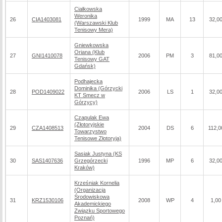
Ciałkowska
Weronika
26
CIA1403081
1999
MA
13
32,0
(Warszawski Klub
Tenisowy Mera)
Gniewkowska
Oriana (Klub
27
GNI1410078
2006
PM
3
81,0
Tenisowy GAT
Gdańsk)
Podhajecka
Dominika (Górzycki
28
POD1409022
2006
LS
1
32,0
KT Smecz w
Górzycy)
Czapulak Ewa
(Złotoryjskie
29
CZA1408513
2004
DS
6
112,0
Towarzystwo
Tenisowe Złotoryja)
Sasiak Justyna (KS
30
SAS1407636
Grzegórzecki
1996
MP
6
32,0
Kraków)
Krześniak Kornelia
(Organizacja
Środowiskowa
31
KRZ1530106
2008
WP
4
1,00
Akademickiego
Związku Sportowego
Poznań)