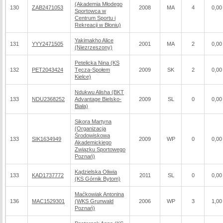
(Akademia Młodego
130
ZAB2471053
2008
MA
4
0,00
Sportowca w
Centrum Sportu i
Rekreacji w Błoniu)
Yakimakho Alice
131
YYY2471505
2001
MA
2
0,00
(Niezrzeszony)
Petelicka Nina (KS
132
PET2043424
Tęcza-Społem
2009
SK
2
0,00
Kielce)
Ndukwu Alisha (BKT
133
NDU2368252
Advantage Bielsko-
2009
SL
0
0,00
Biała)
Sikora Martyna
(Organizacja
Środowiskowa
133
SIK1634949
2009
WP
0
0,00
Akademickiego
Związku Sportowego
Poznań)
Kądzielska Oliwia
133
KAD1737772
2011
SL
0
0,00
(KS Górnik Bytom)
Maćkowiak Antonina
136
MAC1529301
(WKS Grunwald
2006
WP
3
1,00
Poznań)