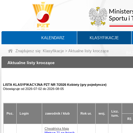
KALENDARZ
KLASYFIKACJE
Znajdujesz się:
Klasyfikacje
> Aktualne listy kroczące
BA
Aktualne listy kroczące
LISTA KLASYFIKACYJNA PZT NR 7/2026 Kobiety (gry pojedyncze)
Obowiązuje od 2026-07-02 do 2026-08-05
Licz.
Poz.
Login
zawodnik / klub
Rok ur.
woj.
turn.
R1
Chwalińska Maja
Miejsce 21 na listach