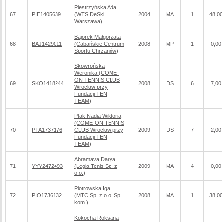
Piestrzyńska Ada
67
PIE1405639
(WTS DeSki
2004
MA
1
48,0
Warszawa)
Bajorek Małgorzata
68
BAJ1429011
(Cabańskie Centrum
2008
MP
1
0,00
Sportu Chrzanów)
Skowrońska
Weronika (COME-
ON TENNIS CLUB
69
SKO1418244
2008
DS
6
7,00
Wrocław przy
Fundacji TEN
TEAM)
Ptak Nadia Wiktoria
(COME-ON TENNIS
70
PTA1737176
CLUB Wrocław przy
2009
DS
7
2,00
Fundacji TEN
TEAM)
Abramava Darya
71
YYY2472493
(Legia Tenis Sp. z
2009
MA
4
0,00
o.o.)
Piotrowska Iga
72
PIO1736132
(MTC Sp. z o.o. Sp.
2008
MA
1
38,0
kom.)
Kokocha Roksana