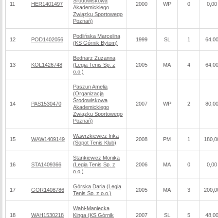
Środowiskowa
11
HER1401497
2000
WP
0
0,00
Akademickiego
Związku Sportowego
Poznań)
Podlińska Marcelina
12
POD1402056
1999
SL
1
64,0
(KS Górnik Bytom)
Bednarz Zuzanna
13
KOL1426748
(Legia Tenis Sp. z
2005
MA
4
64,0
o.o.)
Paszun Amelia
(Organizacja
Środowiskowa
14
PAS1530470
2007
WP
2
80,0
Akademickiego
Związku Sportowego
Poznań)
Wawrzkiewicz Inka
15
WAW1409149
2008
PM
1
180,0
(Sopot Tenis Klub)
Stankiewicz Monika
16
STA1409366
(Legia Tenis Sp. z
2006
MA
0
0,00
o.o.)
Górska Daria (Legia
17
GOR1408786
2005
MA
3
200,0
Tenis Sp. z o.o.)
Wahl-Maniecka
18
WAH1530218
Kinga (KS Górnik
2007
SL
5
48,0