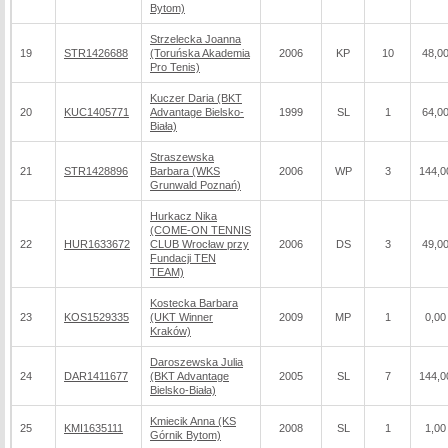
Bytom)
Strzelecka Joanna
19
STR1426688
(Toruńska Akademia
2006
KP
10
48,0
Pro Tenis)
Kuczer Daria (BKT
20
KUC1405771
Advantage Bielsko-
1999
SL
1
64,0
Biała)
Straszewska
21
STR1428896
Barbara (WKS
2006
WP
3
144,0
Grunwald Poznań)
Hurkacz Nika
(COME-ON TENNIS
22
HUR1633672
CLUB Wrocław przy
2006
DS
3
49,0
Fundacji TEN
TEAM)
Kostecka Barbara
23
KOS1529335
(UKT Winner
2009
MP
1
0,00
Kraków)
Daroszewska Julia
24
DAR1411677
(BKT Advantage
2005
SL
7
144,0
Bielsko-Biała)
Kmiecik Anna (KS
25
KMI1635111
2008
SL
1
1,00
Górnik Bytom)