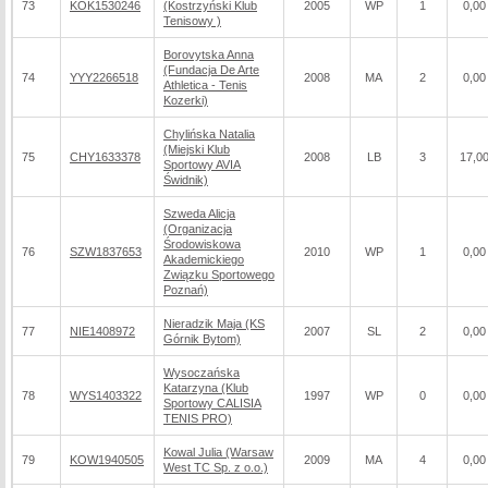
73
KOK1530246
(Kostrzyński Klub
2005
WP
1
0,00
Tenisowy )
Borovytska Anna
(Fundacja De Arte
74
YYY2266518
2008
MA
2
0,00
Athletica - Tenis
Kozerki)
Chylińska Natalia
(Miejski Klub
75
CHY1633378
2008
LB
3
17,0
Sportowy AVIA
Świdnik)
Szweda Alicja
(Organizacja
Środowiskowa
76
SZW1837653
2010
WP
1
0,00
Akademickiego
Związku Sportowego
Poznań)
Nieradzik Maja (KS
77
NIE1408972
2007
SL
2
0,00
Górnik Bytom)
Wysoczańska
Katarzyna (Klub
78
WYS1403322
1997
WP
0
0,00
Sportowy CALISIA
TENIS PRO)
Kowal Julia (Warsaw
79
KOW1940505
2009
MA
4
0,00
West TC Sp. z o.o.)