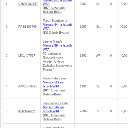
1
CHW1402387
WTA
2001
SL
0
0,00
(BKT Advantage
Bielsko-Biała)
Fręch Magdalena
Miejsce 44 na listach
2
FRE1407749
1997
SL
0
0,00
WTA
(KS Górnik Bytom)
Linette Magda
Miejsce 59 na listach
WTA
(Organizacja
3
LIN1407527
1992
WP
0
0,00
Środowiskowa
Akademickiego
Związku Sportowego
Poznań)
Kawa Katarzyna
Miejsce 119 na
4
KAW1408425
listach WTA
1992
SL
0
0,00
(BKT Advantage
Bielsko-Biała)
Klimovicova Linda
Miejsce 167 na
5
KLI2164182
listach WTA
2004
SL
0
0,00
(BKT Advantage
Bielsko-Biała)