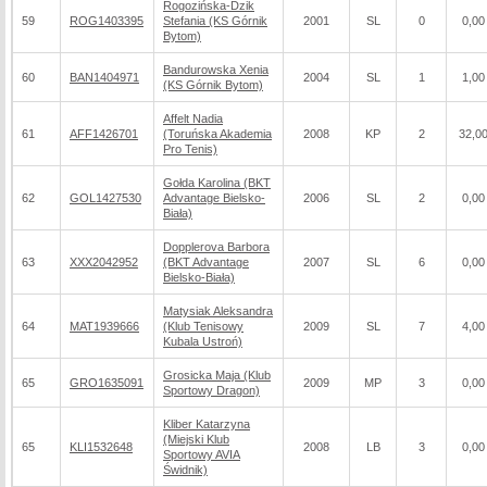
Rogozińska-Dzik
59
ROG1403395
Stefania (KS Górnik
2001
SL
0
0,00
Bytom)
Bandurowska Xenia
60
BAN1404971
2004
SL
1
1,00
(KS Górnik Bytom)
Affelt Nadia
61
AFF1426701
(Toruńska Akademia
2008
KP
2
32,0
Pro Tenis)
Gołda Karolina (BKT
62
GOL1427530
Advantage Bielsko-
2006
SL
2
0,00
Biała)
Dopplerova Barbora
63
XXX2042952
(BKT Advantage
2007
SL
6
0,00
Bielsko-Biała)
Matysiak Aleksandra
64
MAT1939666
(Klub Tenisowy
2009
SL
7
4,00
Kubala Ustroń)
Grosicka Maja (Klub
65
GRO1635091
2009
MP
3
0,00
Sportowy Dragon)
Kliber Katarzyna
(Miejski Klub
65
KLI1532648
2008
LB
3
0,00
Sportowy AVIA
Świdnik)