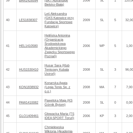
39
BAN1426594
(BKT Advantage
2006
SL
1
120,0
Bielsko-Biała)
Leś Aleksandra
(GKS Katowice przy
40
LES1838307
2009
SL
5
32,0
Fundacja Sportowe
Katowice)
Helińska Antonina
(Organizacja
Środowiskowa
41
HEL1410580
2006
WP
5
1,00
Akademickiego
Związku Sportowego
Poznań)
Husar Sara (Klub
42
HUS1530410
Tenisowy Kubala
2008
SL
3
96,0
Ustroń)
Konarska Agata
43
KON1838932
(Legia Tenis Sp. z
2008
MA
7
7,00
o.o.)
Pawelska Maja (KS
44
PAW1410082
2008
SL
0
0,00
Górnik Bytom)
Głowacka Maria (TS
45
GLO1409461
2006
KP
3
2,00
IDEA SPORT Toruń)
Chmielewska
Wiktoria (Akademia