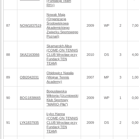
(Fundacja Team
RH+)
Nowak Maja
(Organizacja
Środowiskowa
87
NOW1837519
2009
WP
2
7,00
Akademickiego
Związku Sportowego
Poznań)
Skamarokh Alisa
(COME-ON TENNIS
88
SKA2163066
CLUB Wrocław przy
2010
DS
3
4,00
Fundacji TEN
TEAM)
Obidowicz Natalia
89
OBI2042031
(Wojnar Tennis
2007
MP
3
1,00
Academy)
Bogusławska
Wiktoria (Uczniowski
90
BOG1838665
2009
WP
1
0,00
Klub Sportowy
"MARIO-Piła")
Łyko Hanna
(COME-ON TENNIS
91
LYK1837935
CLUB Wrocław przy
2009
DS
2
0,00
Fundacji TEN
TEAM)