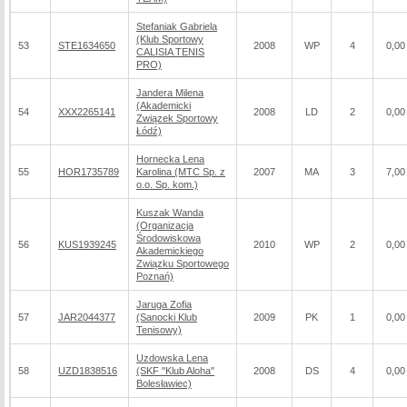
Stefaniak Gabriela
(Klub Sportowy
53
STE1634650
2008
WP
4
0,00
CALISIA TENIS
PRO)
Jandera Milena
(Akademicki
54
XXX2265141
2008
LD
2
0,00
Związek Sportowy
Łódź)
Hornecka Lena
55
HOR1735789
Karolina (MTC Sp. z
2007
MA
3
7,00
o.o. Sp. kom.)
Kuszak Wanda
(Organizacja
Środowiskowa
56
KUS1939245
2010
WP
2
0,00
Akademickiego
Związku Sportowego
Poznań)
Jaruga Zofia
57
JAR2044377
(Sanocki Klub
2009
PK
1
0,00
Tenisowy)
Uzdowska Lena
58
UZD1838516
(SKF "Klub Aloha"
2008
DS
4
0,00
Bolesławiec)