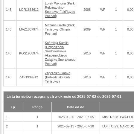
Lorek Wiktoria (Park
Rekreacyjno-
145
LOR1633612
2008
WP
1
0,00
Sportowy FairPlayce
Poznań)
Mazana Greta (Park
145
MAZ1837974
Tenisowy Olimpia
2009
WP
1
0,00
Poznań)
Kośmieja Kamila
(Organizacja
Środowiskowa
145
KOS1938974
2010
WP
1
0,00
Akademickiego
Związku Sportowego
Poznań)
Zaprzałka Blanka
145
ZAP1939912
(Pobiedziski Klub
2010
WP
1
0,00
Tenisowy)
Lista turniejów rozegranych w okresie od 2025-07-02 do 2026-07-01
Lp.
Ranga
Data od do
1
1
2025-06-30 - 2025-07-05
MISTRZOSTWA POLSK
2
1
2025-07-13 - 2025-07-20
LOTTO 99. NARODOW