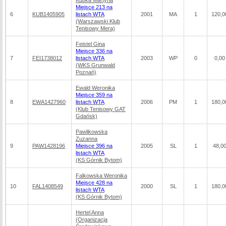
Kubka Martyna
Miejsce 213 na
6
KUB1405905
listach WTA
2001
MA
1
120,0
(Warszawski Klub
Tenisowy Mera)
Feistel Gina
Miejsce 336 na
7
FEI1738012
listach WTA
2003
WP
0
0,00
(WKS Grunwald
Poznań)
Ewald Weronika
Miejsce 359 na
8
EWA1427960
listach WTA
2006
PM
1
180,0
(Klub Tenisowy GAT
Gdańsk)
Pawlikowska
Zuzanna
9
PAW1428196
Miejsce 396 na
2005
SL
1
48,0
listach WTA
(KS Górnik Bytom)
Falkowska Weronika
Miejsce 428 na
10
FAL1408549
2000
SL
1
180,0
listach WTA
(KS Górnik Bytom)
Hertel Anna
(Organizacja