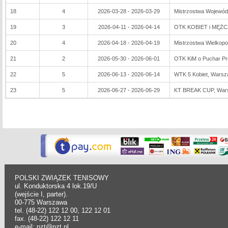
18
4
2026-03-28 - 2026-03-29
Mistrzostwa Wojewó
19
3
2026-04-11 - 2026-04-14
OTK KOBIET i MĘŻ
20
4
2026-04-18 - 2026-04-19
Mistrzostwa Wielkopo
21
2
2026-05-30 - 2026-06-01
OTK KiM o Puchar Pr
22
5
2026-06-13 - 2026-06-14
WTK 5 Kobiet, Wars
23
5
2026-06-27 - 2026-06-29
KT BREAK CUP, War
POLSKI ZWIĄZEK TENISOWY
ul. Konduktorska 4 lok.19/U
(wejście I, parter).
00-775 Warszawa
tel. (48-22) 122 12 00, 122 12 01
fax. (48-22) 122 12 11
e-mail: pzt@pzt.pl