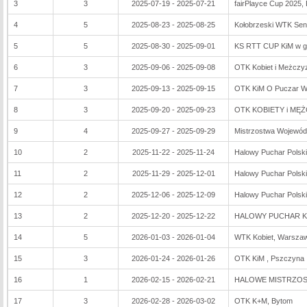
3
3
2025-07-19 - 2025-07-21
fairPlayce Cup 2025,
4
5
2025-08-23 - 2025-08-25
Kołobrzeski WTK Sen
5
5
2025-08-30 - 2025-09-01
KS RTT CUP KiM w g
6
3
2025-09-06 - 2025-09-08
OTK Kobiet i Meżczy
7
3
2025-09-13 - 2025-09-15
OTK KiM O Puczar Wi
8
3
2025-09-20 - 2025-09-23
OTK KOBIETY i MĘŻ
9
4
2025-09-27 - 2025-09-29
Mistrzostwa Wojewód
10
2
2025-11-22 - 2025-11-24
Halowy Puchar Polski 
11
2
2025-11-29 - 2025-12-01
Halowy Puchar Polski
12
2
2025-12-06 - 2025-12-09
Halowy Puchar Polski
13
2
2025-12-20 - 2025-12-22
HALOWY PUCHAR KO
14
5
2026-01-03 - 2026-01-04
WTK Kobiet, Warsza
15
3
2026-01-24 - 2026-01-26
OTK KiM , Pszczyna
16
1
2026-02-15 - 2026-02-21
HALOWE MISTRZOST
17
3
2026-02-28 - 2026-03-02
OTK K+M, Bytom