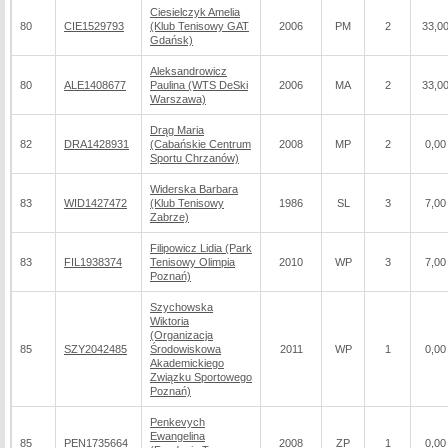
Ciesielczyk Amelia
80
CIE1529793
(Klub Tenisowy GAT
2006
PM
2
33,0
Gdańsk)
Aleksandrowicz
80
ALE1408677
Paulina (WTS DeSki
2006
MA
2
33,0
Warszawa)
Drąg Maria
82
DRA1428931
(Cabańskie Centrum
2008
MP
2
0,00
Sportu Chrzanów)
Widerska Barbara
83
WID1427472
(Klub Tenisowy
1986
SL
3
7,00
Zabrze)
Filipowicz Lidia (Park
83
FIL1938374
Tenisowy Olimpia
2010
WP
3
7,00
Poznań)
Szychowska
Wiktoria
(Organizacja
85
SZY2042485
Środowiskowa
2011
WP
1
0,00
Akademickiego
Związku Sportowego
Poznań)
Penkevych
Ewangelina
85
PEN1735664
2008
ZP
1
0,00