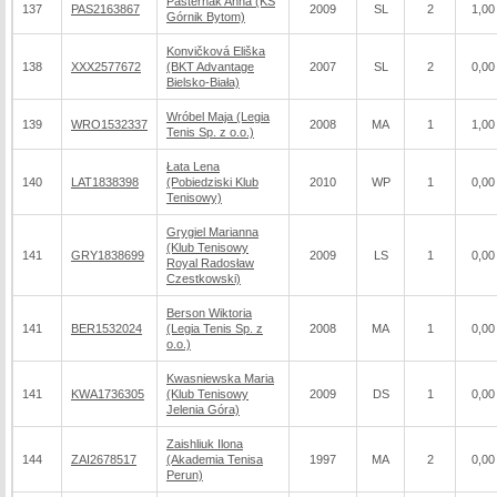
Pasternak Anna (KS
137
PAS2163867
2009
SL
2
1,00
Górnik Bytom)
Konvičková Eliška
138
XXX2577672
(BKT Advantage
2007
SL
2
0,00
Bielsko-Biała)
Wróbel Maja (Legia
139
WRO1532337
2008
MA
1
1,00
Tenis Sp. z o.o.)
Łata Lena
140
LAT1838398
(Pobiedziski Klub
2010
WP
1
0,00
Tenisowy)
Grygiel Marianna
(Klub Tenisowy
141
GRY1838699
2009
LS
1
0,00
Royal Radosław
Czestkowski)
Berson Wiktoria
141
BER1532024
(Legia Tenis Sp. z
2008
MA
1
0,00
o.o.)
Kwasniewska Maria
141
KWA1736305
(Klub Tenisowy
2009
DS
1
0,00
Jelenia Góra)
Zaishliuk Ilona
144
ZAI2678517
(Akademia Tenisa
1997
MA
2
0,00
Perun)