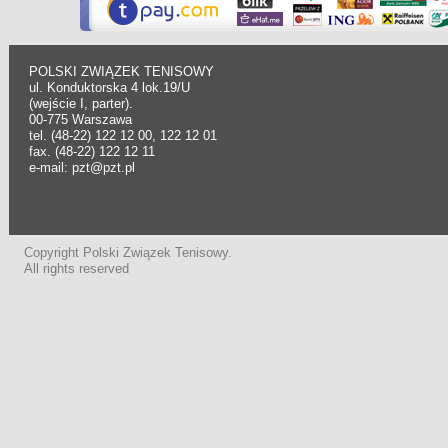
POLSKI ZWIĄZEK TENISOWY
ul. Konduktorska 4 lok.19/U
(wejście I, parter).
00-775 Warszawa
tel. (48-22) 122 12 00, 122 12 01
fax. (48-22) 122 12 11
e-mail: pzt@pzt.pl
Copyright Polski Związek Tenisowy.
All rights reserved