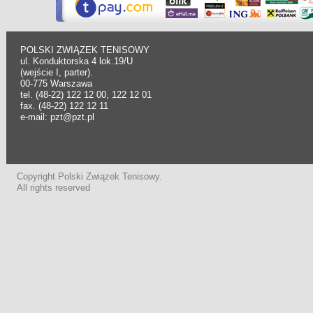
POLSKI ZWIĄZEK TENISOWY
ul. Konduktorska 4 lok.19/U
(wejście I, parter).
00-775 Warszawa
tel. (48-22) 122 12 00, 122 12 01
fax. (48-22) 122 12 11
e-mail: pzt@pzt.pl
Copyright Polski Związek Tenisowy.
All rights reserved