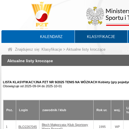
KALENDARZ
KLASYFIKACJE
Znajdujesz się:
Klasyfikacje
> Aktualne listy kroczące
BA
Aktualne listy kroczące
LISTA KLASYFIKACYJNA PZT NR 9/2025 TENIS NA WÓZKACH Kobiety (gry pojedy
Obowiązuje od 2025-09-04 do 2025-10-01
L
Poz.
Login
zawodnik / klub
Rok ur.
woj.
t
Błoch Małgorzata (Klub Sportowy
1
BLO2267045
1995
WP
Warta Poznań)