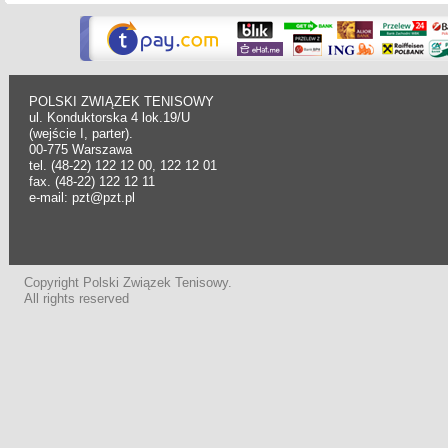
POLSKI ZWIĄZEK TENISOWY
ul. Konduktorska 4 lok.19/U
(wejście I, parter).
00-775 Warszawa
tel. (48-22) 122 12 00, 122 12 01
fax. (48-22) 122 12 11
e-mail: pzt@pzt.pl
Copyright Polski Związek Tenisowy.
All rights reserved