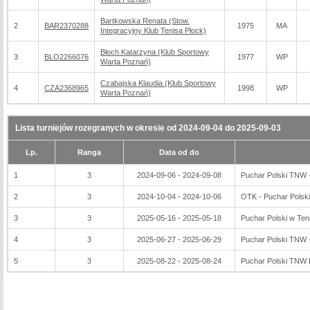
Bartkowska Renata (Stow.
2
BAR2370288
1975
MA
Integracyjny Klub Tenisa Płock)
Błoch Katarzyna (Klub Sportowy
3
BLO2266076
1977
WP
Warta Poznań)
Czabajska Klaudia (Klub Sportowy
4
CZA2368965
1998
WP
Warta Poznań)
Lista turniejów rozegranych w okresie od 2024-09-04 do 2025-09-03
Lp.
Ranga
Data od do
1
3
2024-09-06 - 2024-09-08
Puchar Polski TNW -
2
3
2024-10-04 - 2024-10-06
OTK - Puchar Polsk
3
3
2025-05-16 - 2025-05-18
Puchar Polski w Ten
4
3
2025-06-27 - 2025-06-29
Puchar Polski TNW 
5
3
2025-08-22 - 2025-08-24
Puchar Polski TNW 