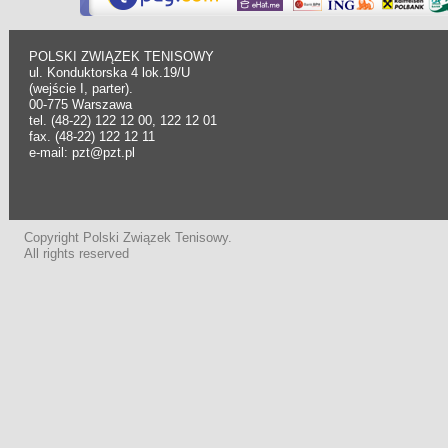
POLSKI ZWIĄZEK TENISOWY
ul. Konduktorska 4 lok.19/U
(wejście I, parter).
00-775 Warszawa
tel. (48-22) 122 12 00, 122 12 01
fax. (48-22) 122 12 11
e-mail: pzt@pzt.pl
Copyright Polski Związek Tenisowy.
All rights reserved