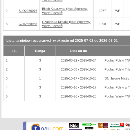
Błoch Katarzyna (Klub Sportowy
2
BLO2266076
1977
WP
Warta Poznań)
Czabajska Klaudia (Klub Sportowy
3
CZA2368965
1998
WP
Warta Poznań)
Lista turniejów rozegranych w okresie od 2025-07-02 do 2026-07-01
Lp.
Ranga
Data od do
1
3
2025-08-22 - 2025-08-24
Puchar Polski TN
2
3
2025-10-03 - 2025-10-05
Puchar Polski Tn
3
1
2025-10-17 - 2025-10-20
30. Halowe Mistr
4
3
2026-05-16 - 2026-05-17
Puchar Polski w 
5
3
2026-06-26 - 2026-06-28
Puchar Warty TN