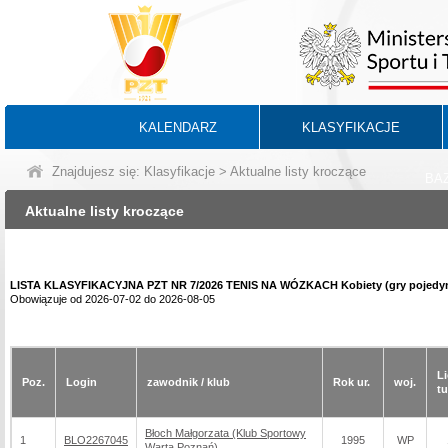
KALENDARZ
KLASYFIKACJE
Znajdujesz się:
Klasyfikacje
> Aktualne listy kroczące
BA
Aktualne listy kroczące
LISTA KLASYFIKACYJNA PZT NR 7/2026 TENIS NA WÓZKACH Kobiety (gry pojedy
Obowiązuje od 2026-07-02 do 2026-08-05
Li
Poz.
Login
zawodnik / klub
Rok ur.
woj.
tu
Błoch Małgorzata (Klub Sportowy
1
BLO2267045
1995
WP
Warta Poznań)