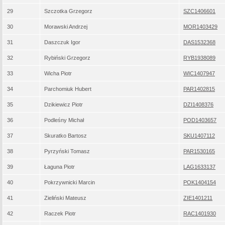
29
Szczotka Grzegorz
SZC1406601
30
Morawski Andrzej
MOR1403429
31
Daszczuk Igor
DAS1532368
32
Rybiński Grzegorz
RYB1938089
33
Wicha Piotr
WIC1407947
34
Parchomiuk Hubert
PAR1402815
35
Dzikiewicz Piotr
DZI1408376
36
Podleśny Michał
POD1403657
37
Skuratko Bartosz
SKU1407112
38
Pyrzyński Tomasz
PAR1530165
39
Łaguna Piotr
LAG1633137
40
Pokrzywnicki Marcin
POK1404154
41
Zieliński Mateusz
ZIE1401211
42
Raczek Piotr
RAC1401930