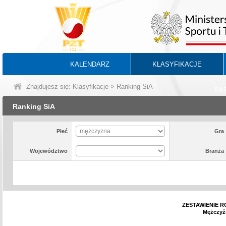
KALENDARZ
KLASYFIKACJE
Znajdujesz się:
Klasyfikacje
> Ranking SiA
BA
Ranking SiA
Płeć
Gra
Województwo
Branża
ZESTAWIENIE RO
Mężczyźn