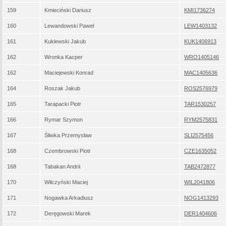
159
Kmieciński Dariusz
KMI1736274
160
Lewandowski Paweł
LEW1403132
161
Kuklewski Jakub
KUK1406913
162
Wronka Kacper
WRO1405146
162
Maciejewski Konrad
MAC1405636
164
Roszak Jakub
ROS2576979
165
Tarapacki Piotr
TAR1530257
166
Rymar Szymon
RYM2575831
167
Śliwka Przemysław
SLI2575456
168
Czembrowski Piotr
CZE1635052
168
Tabakan Andrii
TAB2472877
170
Wilczyński Maciej
WIL2041806
171
Nogawka Arkadiusz
NOG1413293
172
Deręgowski Marek
DER1404606