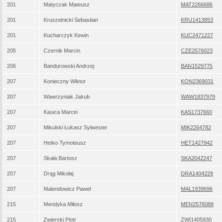
201
Matyczak Mateusz
MAT2266686
201
Kruszelnicki Sebastian
KRU1413853
201
Kucharczyk Kewin
KUC2471227
205
Czernik Marcin
CZE2576023
206
Bandurowski Andrzej
BAN1529775
207
Konieczny Wiktor
KON2369031
207
Wawrzyniak Jakub
WAW1837979
207
Kasica Marcin
KAS1737660
207
Mikulski Łukasz Sylwester
MIK2264782
207
Hetko Tymoteusz
HET1427942
207
Skała Bartosz
SKA2042247
207
Drąg Mikołaj
DRA1404229
207
Malendowicz Paweł
MAL1939696
215
Mendyka Miłosz
MEN2576088
215
Zwierski Piotr
ZWI1405930