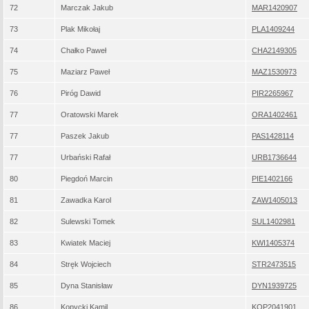
72
Marczak Jakub
MAR1420907
73
Plak Mikołaj
PLA1409244
74
Chałko Paweł
CHA2149305
75
Maziarz Paweł
MAZ1530973
76
Piróg Dawid
PIR2265967
77
Oratowski Marek
ORA1402461
77
Paszek Jakub
PAS1428114
77
Urbański Rafał
URB1736644
80
Piegdoń Marcin
PIE1402166
81
Zawadka Karol
ZAW1405013
82
Sulewski Tomek
SUL1402981
83
Kwiatek Maciej
KWI1405374
84
Stręk Wojciech
STR2473515
85
Dyna Stanisław
DYN1939725
86
Kopycki Kamil
KOP2041901