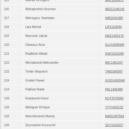
115
Matras Grzegorz
MAT1838470
116
Wdziękoński Szymon
WDZ2146145
117
Wierzgacz Stanisław
WIE2041085
118
Lipa Michał
LIP2153540
119
Mazurek Jakub
MAZ1403175
120
Głowacz Artur
GLO1838399
121
Radliński Witold
RAD1531095
122
Michałowski Aleksander
MIC1401267
122
Timler Wojciech
TIM2369397
124
Godek Paweł
GOD1402848
124
Paliński Rafał
PAL1406389
126
Kutyłowski Karol
KUT2575000
126
Meinguer Enrique
YYY1402132
126
Marcinkowski Maciej
MAR1407594
126
Szymański Krzysztof
SZY1423207