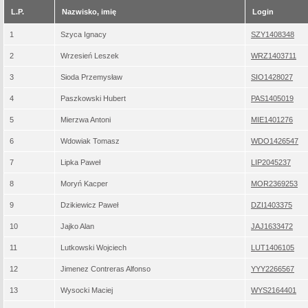
L.P.
Nazwisko, imię
Login
1
Szyca Ignacy
SZY1408348
2
Wrzesień Leszek
WRZ1403711
3
Sioda Przemysław
SIO1428027
4
Paszkowski Hubert
PAS1405019
5
Mierzwa Antoni
MIE1401276
6
Wdowiak Tomasz
WDO1426547
7
Lipka Paweł
LIP2045237
8
Moryń Kacper
MOR2369253
9
Dzikiewicz Paweł
DZI1403375
10
Jajko Alan
JAJ1633472
11
Lutkowski Wojciech
LUT1406105
12
Jimenez Contreras Alfonso
YYY2266567
13
Wysocki Maciej
WYS2164401