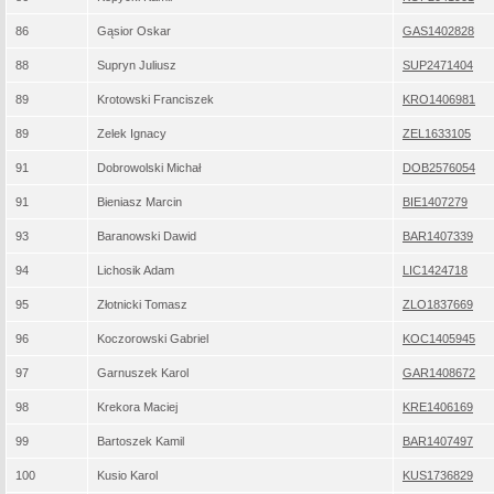
86
Gąsior Oskar
GAS1402828
88
Supryn Juliusz
SUP2471404
89
Krotowski Franciszek
KRO1406981
89
Zelek Ignacy
ZEL1633105
91
Dobrowolski Michał
DOB2576054
91
Bieniasz Marcin
BIE1407279
93
Baranowski Dawid
BAR1407339
94
Lichosik Adam
LIC1424718
95
Złotnicki Tomasz
ZLO1837669
96
Koczorowski Gabriel
KOC1405945
97
Garnuszek Karol
GAR1408672
98
Krekora Maciej
KRE1406169
99
Bartoszek Kamil
BAR1407497
100
Kusio Karol
KUS1736829