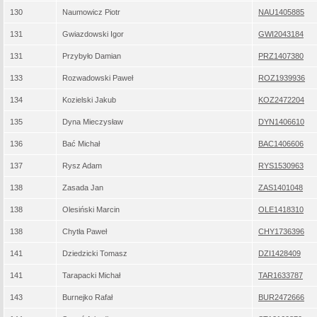
130
Naumowicz Piotr
NAU1405885
131
Gwiazdowski Igor
GWI2043184
131
Przybyło Damian
PRZ1407380
133
Rozwadowski Paweł
ROZ1939936
134
Kozielski Jakub
KOZ2472204
135
Dyna Mieczysław
DYN1406610
136
Bać Michał
BAC1406606
137
Rysz Adam
RYS1530963
138
Zasada Jan
ZAS1401048
138
Olesiński Marcin
OLE1418310
138
Chytła Paweł
CHY1736396
141
Dziedzicki Tomasz
DZI1428409
141
Tarapacki Michał
TAR1633787
143
Burnejko Rafał
BUR2472666