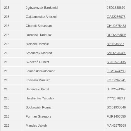
215
Jędrzejczak Bartłomiej
JED1838670
215
Gajdamowicz Andrzej
GAJ2266073
215
Chudek Sebastian
CHU2575433
215
Dorobisz Tadeusz
DOR2268003
215
Bielecki Dominik
BIE1634587
215
Smoderek Mariusz
SMO2576499
215
Skoczeń Hubert
SKO2576135
215
Lemański Waldemar
LEM1424293
215
Koziński Mariusz
KOZ2267241
215
Bednarski Kamil
BED2574369
215
Hordiienko Yaroslav
YYY2576241
215
Sobkowiak Roman
SOB1938046
215
Furman Grzegorz
FUR1403350
215
Mandau Jakub
MAN2575569