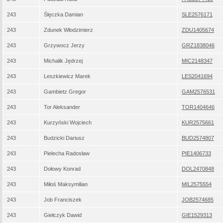
243
Ślęczka Damian
SLE2576171
243
Zdunek Włodzimierz
ZDU1405674
243
Grzywocz Jerzy
GRZ1838046
243
Michalik Jędrzej
MIC2148347
243
Leszkiewicz Marek
LES2041694
243
Gambietz Gregor
GAM2576531
243
Tor Aleksander
TOR1404646
243
Kurzyński Wojciech
KUR2575661
243
Budzicki Dariusz
BUD2574807
243
Pielecha Radosław
PIE1406733
243
Dołowy Konrad
DOL2470848
243
Miłoś Maksymilian
MIL2575554
243
Job Franciszek
JOB2574685
243
Giełczyk Dawid
GIE1529313