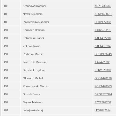
188
Krzanowski Antoni
KRZ1736665
189
Nowik Nikodem
NOW1408210
189
Płowiecki Aleksander
PLO2472333
191
Kermach Bohdan
XXX2576231
191
Kalinowski Jacek
KAL1402790
191
Załuski Jakub
ZAL1401994
191
Podliński Marcin
POD1939749
191
Ilaszczuk Mateusz
ILA2472332
191
Strzelecki Jędrzej
STR2370389
191
Głowacz Michał
GLO1428178
191
Poroszewski Marcin
POR1428063
199
Drożdż Jerzy
DRO2576344
199
Szyłak Mateusz
SZY2369250
201
Lebejko Andrzej
LEB2042614