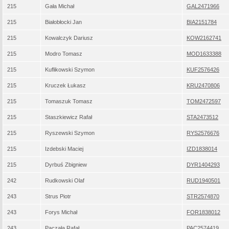
215
Gała Michał
GAL2471966
215
Białobłocki Jan
BIA2151784
215
Kowalczyk Dariusz
KOW2162741
215
Modro Tomasz
MOD1633388
215
Kuflikowski Szymon
KUF2576426
215
Kruczek Łukasz
KRU2470806
215
Tomaszuk Tomasz
TOM2472597
215
Staszkiewicz Rafał
STA2473512
215
Ryszewski Szymon
RYS2576676
215
Izdebski Maciej
IZD1838014
215
Dyrbuś Zbigniew
DYR1404293
242
Rudkowski Olaf
RUD1940501
243
Strus Piotr
STR2574870
243
Forys Michał
FOR1838012
243
Paczała Rafał
PAC2574419