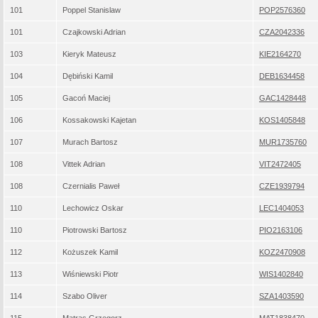
101
Poppel Stanislaw
POP2576360
101
Czajkowski Adrian
CZA2042336
103
Kieryk Mateusz
KIE2164270
104
Dębiński Kamil
DEB1634458
105
Gacoń Maciej
GAC1428448
106
Kossakowski Kajetan
KOS1405848
107
Murach Bartosz
MUR1735760
108
Vittek Adrian
VIT2472405
108
Czernialis Paweł
CZE1939794
110
Lechowicz Oskar
LEC1404053
110
Piotrowski Bartosz
PIO2163106
112
Kożuszek Kamil
KOZ2470908
113
Wiśniewski Piotr
WIS1402840
114
Szabo Oliver
SZA1403590