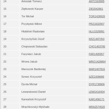
14
Antosiak Tomasz
ANT2163905
15
Ziętkowski Kacper
ZIE2042861
16
Tor Michał
TOR1428928
17
Przybylski Wiktor
PRZ1632907
18
Hlubiński Radosław
HLU1529991
19
Krzysztyński Józef
KRZ1407353
20
Chojnowski Sebastian
CHO1403795
21
Faryniarz Jakub
FAR1405957
22
Wrona Jakub
WRO1428864
23
Maroszek Bartłomiej
MAR1407816
24
Szewc Krzysztof
SZE1938689
25
Dyrda Michał
DYR1736806
26
Lewandowski Daniel
LEW1416404
27
Karwański Krzysztof
KAR1406171
28
Mrachkovskyi Mykhailo
MRA2574520