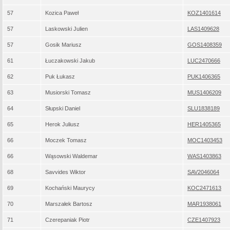
57
Kozica Paweł
KOZ1401614
57
Laskowski Julien
LAS1409628
57
Gosik Mariusz
GOS1408359
61
Łuczakowski Jakub
LUC2470666
62
Puk Łukasz
PUK1406365
63
Musiorski Tomasz
MUS1406209
64
Słupski Daniel
SLU1838189
65
Herok Juliusz
HER1405365
66
Moczek Tomasz
MOC1403453
66
Wąsowski Waldemar
WAS1403863
68
Savvides Wiktor
SAV2046064
69
Kochański Maurycy
KOC2471613
70
Marszałek Bartosz
MAR1938061
71
Czerepaniak Piotr
CZE1407923