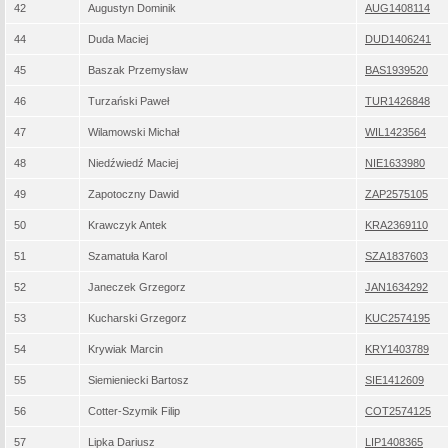
42
Augustyn Dominik
AUG1408114
44
Duda Maciej
DUD1406241
45
Baszak Przemysław
BAS1939520
46
Turzański Paweł
TUR1426848
47
Wilamowski Michał
WIL1423564
48
Niedźwiedź Maciej
NIE1633980
49
Zapotoczny Dawid
ZAP2575105
50
Krawczyk Antek
KRA2369110
51
Szamatuła Karol
SZA1837603
52
Janeczek Grzegorz
JAN1634292
53
Kucharski Grzegorz
KUC2574195
54
Krywiak Marcin
KRY1403789
55
Siemieniecki Bartosz
SIE1412609
56
Cotter-Szymik Filip
COT2574125
57
Lipka Dariusz
LIP1408365