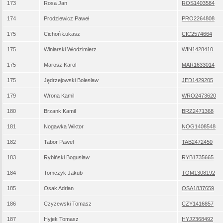
173
Rosa Jan
ROS1403584
174
Prodziewicz Paweł
PRO2264808
175
Cichoń Łukasz
CIC2574664
175
Winiarski Włodzimierz
WIN1428410
175
Marosz Karol
MAR1633014
175
Jędrzejowski Bolesław
JED1429205
179
Wrona Kamil
WRO2473620
180
Brzank Kamil
BRZ2471368
181
Nogawka Wiktor
NOG1408548
182
Tabor Pawel
TAB2472450
183
Rybiński Bogusław
RYB1735665
184
Tomczyk Jakub
TOM1308192
185
Osak Adrian
OSA1837659
186
Czyżewski Tomasz
CZY1416857
187
Hyjek Tomasz
HYJ2368492