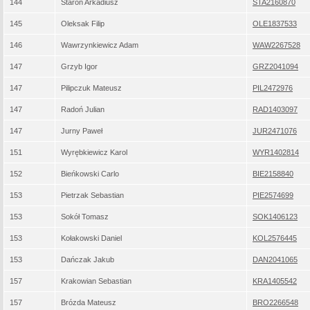
144
Staroń Arkadiusz
STA2160870
145
Oleksak Filip
OLE1837533
146
Wawrzynkiewicz Adam
WAW2267528
147
Grzyb Igor
GRZ2041094
147
Pilipczuk Mateusz
PIL2472976
147
Radoń Julian
RAD1403097
147
Jurny Paweł
JUR2471076
151
Wyrębkiewicz Karol
WYR1402814
152
Bieńkowski Carlo
BIE2158840
153
Pietrzak Sebastian
PIE2574699
153
Sokół Tomasz
SOK1406123
153
Kołakowski Daniel
KOL2576445
153
Dańczak Jakub
DAN2041065
157
Krakowian Sebastian
KRA1405542
157
Brózda Mateusz
BRO2266548