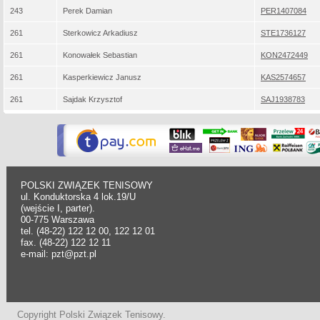
243
Perek Damian
PER1407084
261
Sterkowicz Arkadiusz
STE1736127
261
Konowałek Sebastian
KON2472449
261
Kasperkiewicz Janusz
KAS2574657
261
Sajdak Krzysztof
SAJ1938783
POLSKI ZWIĄZEK TENISOWY
ul. Konduktorska 4 lok.19/U
(wejście I, parter).
00-775 Warszawa
tel. (48-22) 122 12 00, 122 12 01
fax. (48-22) 122 12 11
e-mail: pzt@pzt.pl
Copyright Polski Związek Tenisowy.