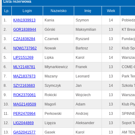
Lista rezerwowa
Lp.
Login
Nazwisko
Imię
Wiek
1.
KAN1939913
Kania
Szymon
14
Pobiedz
2.
GOR1838944
Górski
Maksymilian
13
KT Bre
3.
CZA1838284
Czarnek
Ryszard
13
Fundacj
4.
NOW1737962
Nowak
Bartosz
12
Klub Sp
5.
LIP2151269
Lipka
Karol
14
Warszaw
6.
MLY2148781
Młynarkiewicz
Franek
13
COME-O
7.
MAZ1837973
Mazany
Leonard
13
Park Te
8.
SZY2163683
Szymczyk
Jan
14
Szkoła 
9.
ROK2370061
Rokicki
Wojciech
13
Warszaw
10.
MAG2149509
Magoń
Adam
13
Klub Pł
11.
PER2470964
Perkowski
Andrzej
13
SPINNE
12.
LIG2044869
Ligęza
Aleksander
13
Sopot T
13.
GAS2041577
Gasek
Karol
13
AM TEN