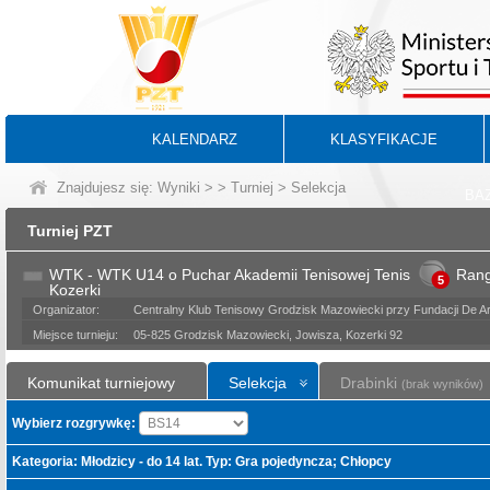
KALENDARZ
KLASYFIKACJE
Znajdujesz się:
Wyniki
>
>
Turniej
> Selekcja
BA
Turniej PZT
WTK - WTK U14 o Puchar Akademii Tenisowej Tenis
Ran
5
Kozerki
Organizator:
Centralny Klub Tenisowy Grodzisk Mazowiecki przy Fundacji De Art
Miejsce turnieju:
05-825 Grodzisk Mazowiecki, Jowisza, Kozerki 92
Komunikat turniejowy
Selekcja
Drabinki
(brak wyników)
Wybierz rozgrywkę:
Kategoria: Młodzicy - do 14 lat. Typ: Gra pojedyncza; Chłopcy