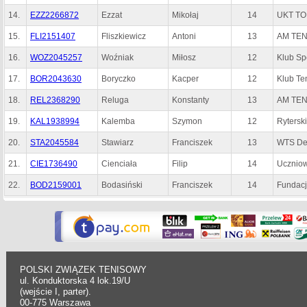
14.
EZZ2266872
Ezzat
Mikołaj
14
UKT TO
15.
FLI2151407
Fliszkiewicz
Antoni
13
AM TEN
16.
WOZ2045257
Woźniak
Miłosz
12
Klub Sp
17.
BOR2043630
Boryczko
Kacper
12
Klub T
18.
REL2368290
Reluga
Konstanty
13
AM TEN
19.
KAL1938994
Kalemba
Szymon
12
Rytersk
20.
STA2045584
Stawiarz
Franciszek
13
WTS De
21.
CIE1736490
Cienciała
Filip
14
Uczniow
22.
BOD2159001
Bodasiński
Franciszek
14
Fundacj
POLSKI ZWIĄZEK TENISOWY
ul. Konduktorska 4 lok.19/U
(wejście I, parter).
00-775 Warszawa