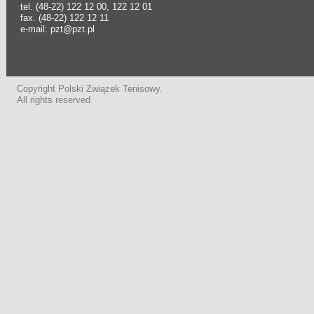
tel. (48-22) 122 12 00, 122 12 01
fax. (48-22) 122 12 11
e-mail: pzt@pzt.pl
Copyright Polski Związek Tenisowy.
All rights reserved