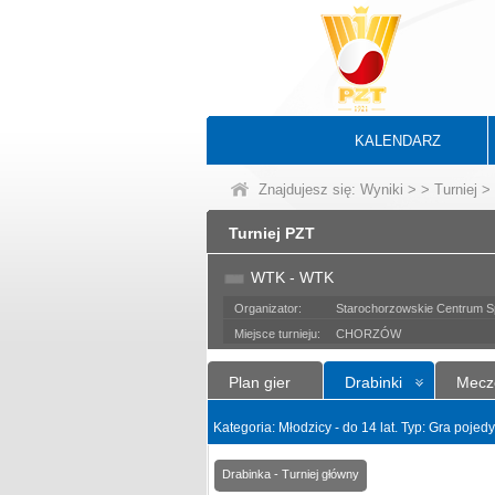
KALENDARZ
Znajdujesz się:
Wyniki
>
>
Turniej
> 
Turniej PZT
WTK - WTK
Organizator:
Starochorzowskie Centrum Sp
Miejsce turnieju:
CHORZÓW
Plan gier
Drabinki
Mecz
Kategoria: Młodzicy - do 14 lat. Typ: Gra poje
Drabinka - Turniej główny