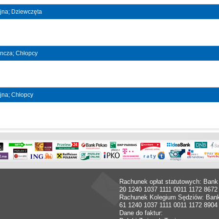
ójna; Dziewczęta
dyncza; Chłopcy
ójna; Chłopcy
Rachunek opłat statutowych: Bank
20 1240 1037 1111 0011 1172 8672
Rachunek Kolegium Sędziów: Ban
61 1240 1037 1111 0011 1172 8904
Dane do faktur: