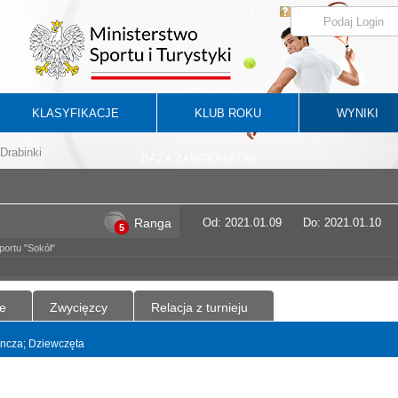
KLASYFIKACJE
KLUB ROKU
WYNIKI
Drabinki
BAZA ZAWODNIKÓW
Ranga
Od: 2021.01.09
Do: 2021.01.10
5
ortu "Sokół"
e
Zwycięzcy
Relacja z turnieju
dyncza; Dziewczęta