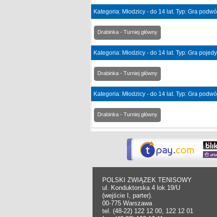
Kategoria: Młodzicy - do 14 lat. Typ: Gra podw
Drabinka - Turniej główny
Kategoria: Młodzicy - do 14 lat. Typ: Gra poje
Drabinka - Turniej główny
Kategoria: Młodzicy - do 14 lat. Typ: Gra podw
Drabinka - Turniej główny
POLSKI ZWIĄZEK TENISOWY
ul. Konduktorska 4 lok.19/U
(wejście I, parter).
00-775 Warszawa
tel. (48-22) 122 12 00, 122 12 01