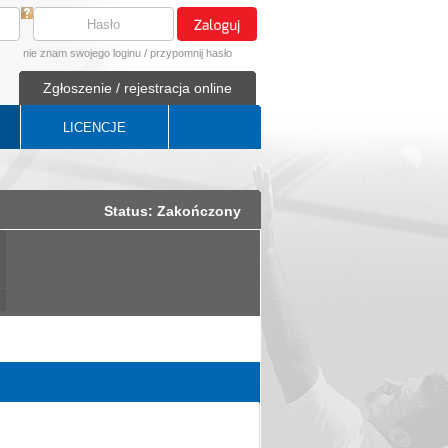
nie znam swojego loginu
/
przypomnij hasło
Zgłoszenie / rejestracja online
LICENCJE
Status: Zakończony