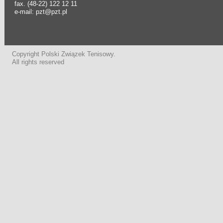
fax. (48-22) 122 12 11
e-mail: pzt@pzt.pl
Copyright Polski Związek Tenisowy.
All rights reserved