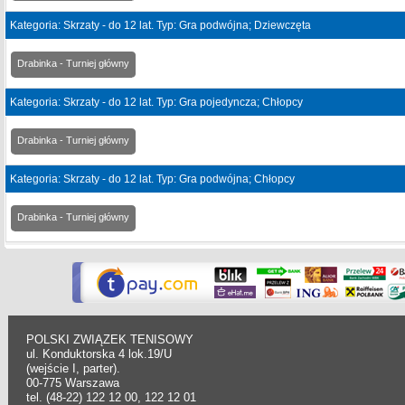
Kategoria: Skrzaty - do 12 lat. Typ: Gra podwójna; Dziewczęta
Drabinka - Turniej główny
Kategoria: Skrzaty - do 12 lat. Typ: Gra pojedyncza; Chłopcy
Drabinka - Turniej główny
Kategoria: Skrzaty - do 12 lat. Typ: Gra podwójna; Chłopcy
Drabinka - Turniej główny
POLSKI ZWIĄZEK TENISOWY
ul. Konduktorska 4 lok.19/U
(wejście I, parter).
00-775 Warszawa
tel. (48-22) 122 12 00, 122 12 01