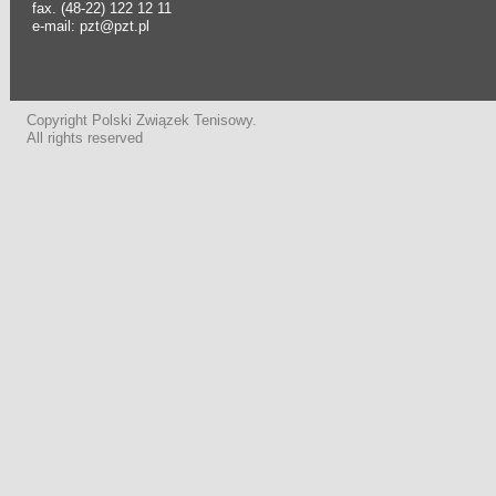
fax. (48-22) 122 12 11
e-mail: pzt@pzt.pl
Copyright Polski Związek Tenisowy.
All rights reserved