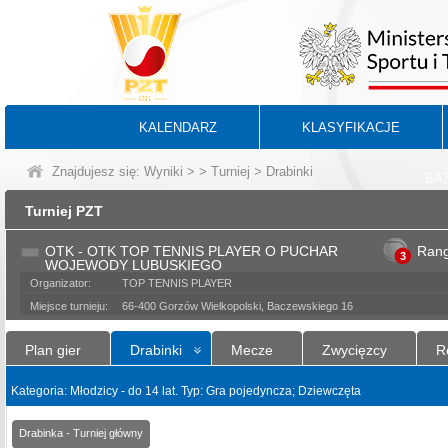
KALENDARZ
KLASYFIKACJE
Znajdujesz się:
Wyniki
>
>
Turniej
> Drabinki
BA
Turniej PZT
OTK - OTK TOP TENNIS PLAYER O PUCHAR
Ran
3
WOJEWODY LUBUSKIEGO
Organizator:
TOP TENNIS PLAYER
Miejsce turnieju:
66-400 Gorzów Wielkopolski, Baczewskiego 16
Plan gier
Drabinki
Mecze
Zwycięzcy
R
Kategoria: Młodzicy - do 14 lat. Typ: Gra pojedyncza; Dziewczęta
Drabinka - Turniej główny