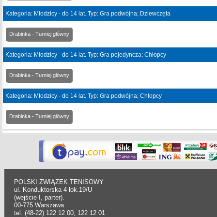
Kategoria: Młodzicy - do 14 lat. Typ: Gra podwójna; Dziewczęta
Drabinka - Turniej główny
Kategoria: Młodzicy - do 14 lat. Typ: Gra pojedyncza; Chłopcy
Drabinka - Turniej główny
Kategoria: Młodzicy - do 14 lat. Typ: Gra podwójna; Chłopcy
Drabinka - Turniej główny
POLSKI ZWIĄZEK TENISOWY
ul. Konduktorska 4 lok.19/U
(wejście I, parter).
00-775 Warszawa
tel. (48-22) 122 12 00, 122 12 01