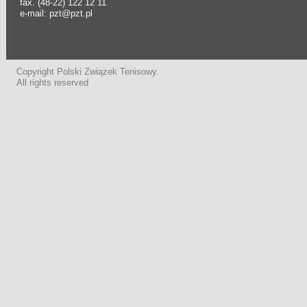
fax. (48-22) 122 12 11
e-mail: pzt@pzt.pl
Copyright Polski Związek Tenisowy.
All rights reserved