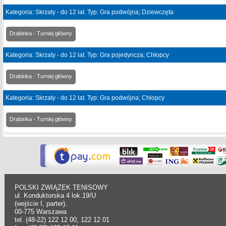
Kategoria: Skrzaty - do 12 lat. Typ: Gra podwójna; Dziewczęta
Drabinka - Turniej główny
Kategoria: Skrzaty - do 12 lat. Typ: Gra pojedyncza; Chłopcy
Drabinka - Turniej główny
Kategoria: Skrzaty - do 12 lat. Typ: Gra podwójna; Chłopcy
Drabinka - Turniej główny
POLSKI ZWIĄZEK TENISOWY
ul. Konduktorska 4 lok.19/U
(wejście I, parter).
00-775 Warszawa
tel. (48-22) 122 12 00, 122 12 01