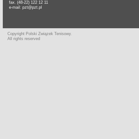
fax. (48-22) 122 12 11
e-mail: pzt@pzt.pl
Copyright Polski Związek Tenisowy.
All rights reserved