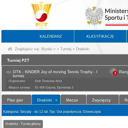
KALENDARZ
KLASYFIKACJE
Znajdujesz się:
Wyniki
>
>
Turniej
> Drabinki
BA
Turniej PZT
OTK - KINDER Joy of moving Tennis Trophy - I
Ran
3
turniej
Organizator:
Klub Tenisowy Arka
Miejsce turnieju:
81-409 Gdynia, Ejsmonda 3
Plan gier
Drabinki
Mecze
Zwycięzcy
R
Kategoria: Skrzaty - do 12 lat. Typ: Gra pojedyncza; Dziewczęta
Drabinka - Turniej główny