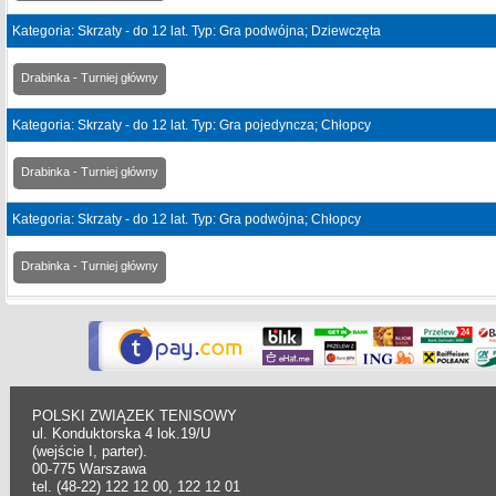
Kategoria: Skrzaty - do 12 lat. Typ: Gra podwójna; Dziewczęta
Drabinka - Turniej główny
Kategoria: Skrzaty - do 12 lat. Typ: Gra pojedyncza; Chłopcy
Drabinka - Turniej główny
Kategoria: Skrzaty - do 12 lat. Typ: Gra podwójna; Chłopcy
Drabinka - Turniej główny
POLSKI ZWIĄZEK TENISOWY
ul. Konduktorska 4 lok.19/U
(wejście I, parter).
00-775 Warszawa
tel. (48-22) 122 12 00, 122 12 01