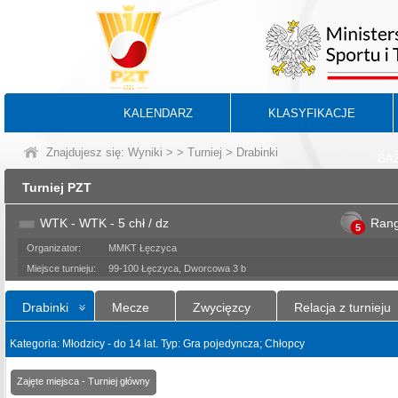
KALENDARZ
KLASYFIKACJE
Znajdujesz się:
Wyniki
>
>
Turniej
> Drabinki
BA
Turniej PZT
WTK - WTK - 5 chł / dz
Ran
5
Organizator:
MMKT Łęczyca
Miejsce turnieju:
99-100 Łęczyca, Dworcowa 3 b
Drabinki
Mecze
Zwycięzcy
Relacja z turnieju
Kategoria: Młodzicy - do 14 lat. Typ: Gra pojedyncza; Chłopcy
Zajęte miejsca - Turniej główny