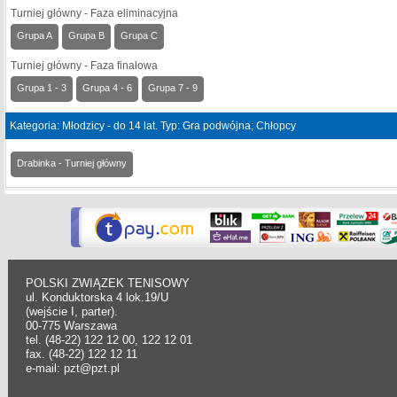
Turniej główny - Faza eliminacyjna
Grupa A
Grupa B
Grupa C
Turniej główny - Faza finałowa
Grupa 1 - 3
Grupa 4 - 6
Grupa 7 - 9
Kategoria: Młodzicy - do 14 lat. Typ: Gra podwójna; Chłopcy
Drabinka - Turniej główny
POLSKI ZWIĄZEK TENISOWY
ul. Konduktorska 4 lok.19/U
(wejście I, parter).
00-775 Warszawa
tel. (48-22) 122 12 00, 122 12 01
fax. (48-22) 122 12 11
e-mail: pzt@pzt.pl