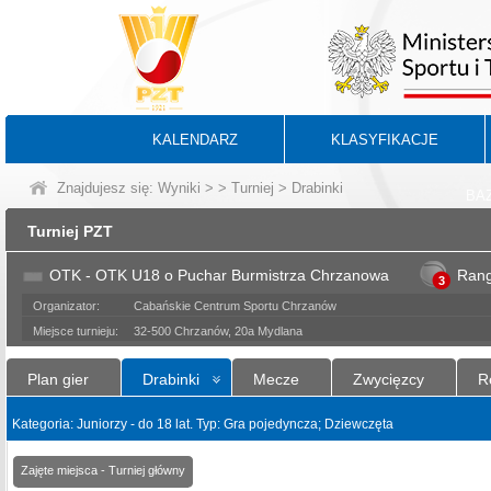
KALENDARZ
KLASYFIKACJE
Znajdujesz się:
Wyniki
>
>
Turniej
> Drabinki
BA
Turniej PZT
OTK - OTK U18 o Puchar Burmistrza Chrzanowa
Ran
3
Organizator:
Cabańskie Centrum Sportu Chrzanów
Miejsce turnieju:
32-500 Chrzanów, 20a Mydlana
Plan gier
Drabinki
Mecze
Zwycięzcy
R
Kategoria: Juniorzy - do 18 lat. Typ: Gra pojedyncza; Dziewczęta
Zajęte miejsca - Turniej główny