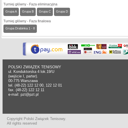
Turniej główny - Faza eliminacyjna
Grupa A
Grupa B
Grupa C
Grupa D
Turniej główny - Faza finałowa
Grupa Drabinka 1 - 8
POLSKI ZWIĄZEK TENISOWY
ul. Konduktorska 4 lok.19/U
(wejście I, parter).
00-775 Warszawa
tel. (48-22) 122 12 00, 122 12 01
fax. (48-22) 122 12 11
e-mail: pzt@pzt.pl
Copyright Polski Związek Tenisowy.
All rights reserved