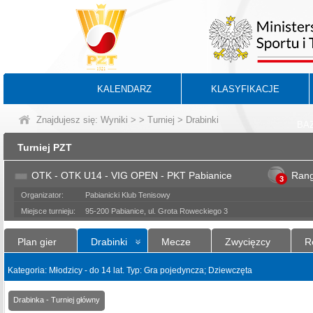
KALENDARZ
KLASYFIKACJE
Znajdujesz się:
Wyniki
>
>
Turniej
> Drabinki
BA
Turniej PZT
OTK - OTK U14 - VIG OPEN - PKT Pabianice
Ran
3
Organizator:
Pabianicki Klub Tenisowy
Miejsce turnieju:
95-200 Pabianice, ul. Grota Roweckiego 3
Plan gier
Drabinki
Mecze
Zwycięzcy
R
Kategoria: Młodzicy - do 14 lat. Typ: Gra pojedyncza; Dziewczęta
Drabinka - Turniej główny