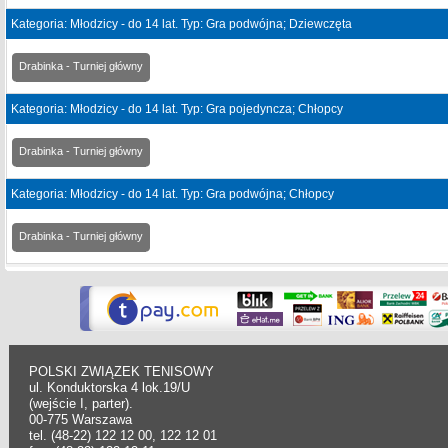
Kategoria: Młodzicy - do 14 lat. Typ: Gra podwójna; Dziewczęta
Drabinka - Turniej główny
Kategoria: Młodzicy - do 14 lat. Typ: Gra pojedyncza; Chłopcy
Drabinka - Turniej główny
Kategoria: Młodzicy - do 14 lat. Typ: Gra podwójna; Chłopcy
Drabinka - Turniej główny
POLSKI ZWIĄZEK TENISOWY
ul. Konduktorska 4 lok.19/U
(wejście I, parter).
00-775 Warszawa
tel. (48-22) 122 12 00, 122 12 01