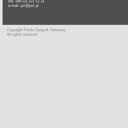
fax. (48-22) 122 12 11
e-mail: pzt@pzt.pl
Copyright Polski Związek Tenisowy.
All rights reserved