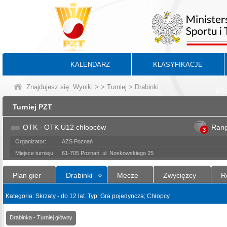
KALENDARZ
KLASYFIKACJE
Znajdujesz się:
Wyniki
>
>
Turniej
> Drabinki
BA
Turniej PZT
OTK - OTK U12 chłopców
Ran
3
Organizator:
AZS Poznań
Miejsce turnieju:
61-705 Poznań, ul. Noskowskiego 25
Plan gier
Drabinki
Mecze
Zwycięzcy
R
Kategoria: Skrzaty - do 12 lat. Typ: Gra pojedyncza; Chłopcy
Drabinka - Turniej główny