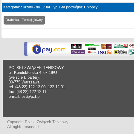
Kategoria: Skrzaty - do 12 lat. Typ: Gra podwójna; Chłopcy
Drabinka - Turniej główny
POLSKI ZWIĄZEK TENISOWY
ul. Konduktorska 4 lok.19/U
(wejście I, parter).
00-775 Warszawa
tel. (48-22) 122 12 00, 122 12 01
fax. (48-22) 122 12 11
e-mail: pzt@pzt.pl
Copyright Polski Związek Tenisowy.
All rights reserved