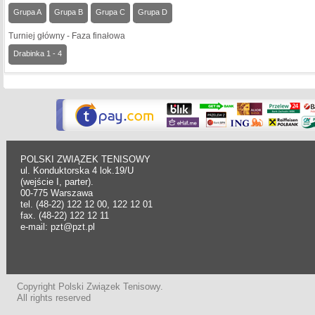
Grupa A
Grupa B
Grupa C
Grupa D
Turniej główny - Faza finałowa
Drabinka 1 - 4
POLSKI ZWIĄZEK TENISOWY
ul. Konduktorska 4 lok.19/U
(wejście I, parter).
00-775 Warszawa
tel. (48-22) 122 12 00, 122 12 01
fax. (48-22) 122 12 11
e-mail: pzt@pzt.pl
Copyright Polski Związek Tenisowy.
All rights reserved