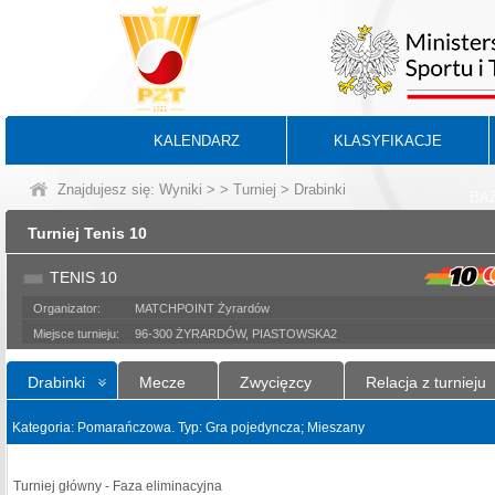
KALENDARZ
KLASYFIKACJE
Znajdujesz się:
Wyniki
>
>
Turniej
> Drabinki
BA
Turniej Tenis 10
TENIS 10
Organizator:
MATCHPOINT Żyrardów
Miejsce turnieju:
96-300 ŻYRARDÓW, PIASTOWSKA2
Drabinki
Mecze
Zwycięzcy
Relacja z turnieju
Kategoria: Pomarańczowa. Typ: Gra pojedyncza; Mieszany
Turniej główny - Faza eliminacyjna