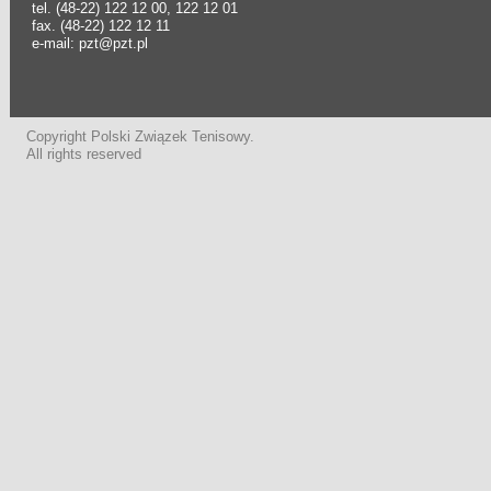
tel. (48-22) 122 12 00, 122 12 01
fax. (48-22) 122 12 11
e-mail: pzt@pzt.pl
Copyright Polski Związek Tenisowy.
All rights reserved