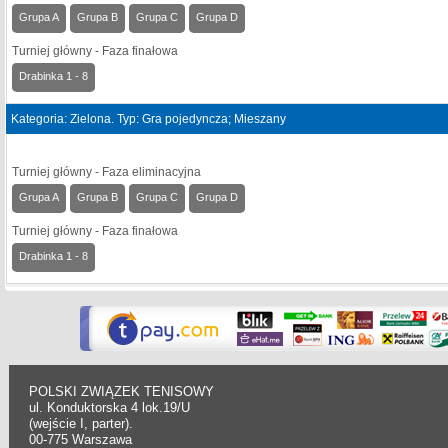
Grupa A
Grupa B
Grupa C
Grupa D
Turniej główny - Faza finałowa
Drabinka 1 - 8
Kategoria: Zielona. Typ: Gra pojedyncza; Mieszany
Turniej główny - Faza eliminacyjna
Grupa A
Grupa B
Grupa C
Grupa D
Turniej główny - Faza finałowa
Drabinka 1 - 8
POLSKI ZWIĄZEK TENISOWY
ul. Konduktorska 4 lok.19/U
(wejście I, parter).
00-775 Warszawa