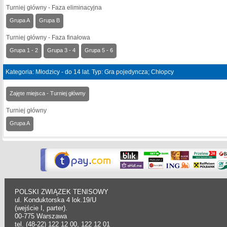
Turniej główny - Faza eliminacyjna
Grupa A
Grupa B
Turniej główny - Faza finałowa
Grupa 1 - 2
Grupa 3 - 4
Grupa 5 - 6
Kategoria: Młodzicy - do 14 lat. Typ: Gra pojedyncza; Chłopcy
Zajęte miejsca - Turniej główny
Turniej główny
Grupa A
POLSKI ZWIĄZEK TENISOWY
ul. Konduktorska 4 lok.19/U
(wejście I, parter).
00-775 Warszawa
tel. (48-22) 122 12 00, 122 12 01