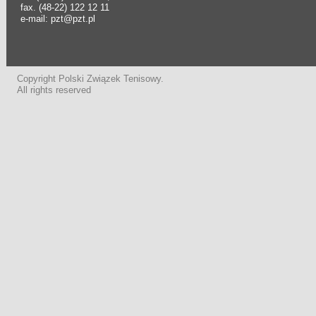
fax. (48-22) 122 12 11
e-mail: pzt@pzt.pl
Copyright Polski Związek Tenisowy.
All rights reserved