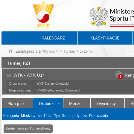
KALENDARZ
KLASYFIKACJE
Znajdujesz się:
Wyniki
>
>
Turniej
> Drabinki
BA
Turniej PZT
WTK - WTK U14
Ran
5
Organizator:
WKT Stefan Kotlewski
Miejsce turnieju:
87-800 Włocławek, Chopina 8
Plan gier
Drabinki
Mecze
Zwycięzcy
R
Kategoria: Młodzicy - do 14 lat. Typ: Gra pojedyncza; Dziewczęta
Zajęte miejsca - Turniej główny