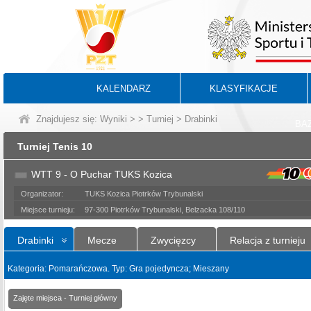
KALENDARZ
KLASYFIKACJE
Znajdujesz się:
Wyniki
>
>
Turniej
> Drabinki
BA
Turniej Tenis 10
WTT 9 - O Puchar TUKS Kozica
Organizator:
TUKS Kozica Piotrków Trybunalski
Miejsce turnieju:
97-300 Piotrków Trybunalski, Belzacka 108/110
Drabinki
Mecze
Zwycięzcy
Relacja z turnieju
Kategoria: Pomarańczowa. Typ: Gra pojedyncza; Mieszany
Zajęte miejsca - Turniej główny