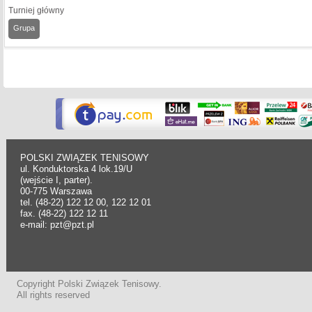
Turniej główny
Grupa
POLSKI ZWIĄZEK TENISOWY
ul. Konduktorska 4 lok.19/U
(wejście I, parter).
00-775 Warszawa
tel. (48-22) 122 12 00, 122 12 01
fax. (48-22) 122 12 11
e-mail: pzt@pzt.pl
Copyright Polski Związek Tenisowy.
All rights reserved