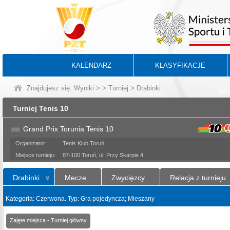
KALENDARZ
KLASYFIKACJE
Znajdujesz się:
Wyniki
>
>
Turniej
> Drabinki
BA
Turniej Tenis 10
Grand Prix Torunia Tenis 10
Organizator:
Tenis Klub Toruń
Miejsce turnieju:
87-100 Toruń, ul: Przy Skarpie 4
Drabinki
Mecze
Zwycięzcy
Relacja z turnieju
Kategoria: Czerwona. Typ: Gra pojedyncza; Mieszany
Zajęte miejsca - Turniej główny