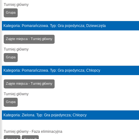
Turniej główny
Grupa
Kategoria: Pomarańczowa. Typ: Gra pojedyncza; Dziewczęta
Zajęte miejsca - Turniej główny
Turniej główny
Grupa
Kategoria: Pomarańczowa. Typ: Gra pojedyncza; Chłopcy
Zajęte miejsca - Turniej główny
Turniej główny
Grupa
Kategoria: Zielona. Typ: Gra pojedyncza; Chłopcy
Turniej główny - Faza eliminacyjna