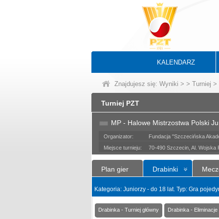
KALENDARZ
Znajdujesz się:
Wyniki
>
>
Turniej
> 
Turniej PZT
MP - Halowe Mistrzostwa Polski J
Organizator:
Fundacja "Szczecińska Akad
Miejsce turnieju:
70-490 Szczecin, Al. Wojska 
Plan gier
Drabinki
Mecz
Kategoria: Juniorzy - do 18 lat. Typ: Gra poje
Drabinka - Turniej główny
Drabinka - Eliminacje