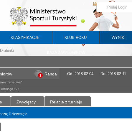
KLASYFIKACJE
KLUB ROKU
WYNIKI
Drabinki
BAZA ZAWODNIKÓW
uniorów
Ranga
Od: 2018.02.04
Do: 2018.02.11
1
emia Tenisowa"
Polskiego 127
e
Zwycięzcy
Relacja z turnieju
dyncza; Dziewczęta