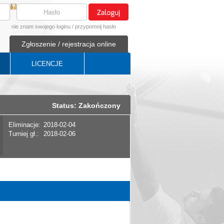
nie znam swojego loginu
/
przypomnij hasło
Zgłoszenie / rejestracja online
LICENCJE
Status: Zakończony
Eliminacje:
2018-02-04
Turniej gł.:
2018-02-06