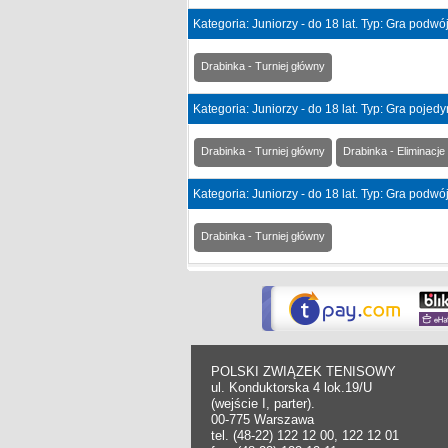
Kategoria: Juniorzy - do 18 lat. Typ: Gra podw
Drabinka - Turniej główny
Kategoria: Juniorzy - do 18 lat. Typ: Gra pojed
Drabinka - Turniej główny
Drabinka - Eliminacje
Kategoria: Juniorzy - do 18 lat. Typ: Gra podw
Drabinka - Turniej główny
POLSKI ZWIĄZEK TENISOWY
ul. Konduktorska 4 lok.19/U
(wejście I, parter).
00-775 Warszawa
tel. (48-22) 122 12 00, 122 12 01